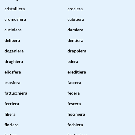
cristalliera
crociera
cromosfera
cubitiera
cuciniera
damiera
delibera
dentiera
doganiera
drappiera
droghiera
edera
eliosfera
ereditiera
esosfera
fascera
fattucchiera
federa
ferriera
fescera
filiera
fiociniera
fioriera
fochiera