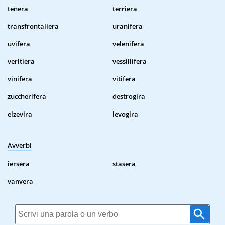
tenera
terriera
transfrontaliera
uranifera
uvifera
velenifera
veritiera
vessillifera
vinifera
vitifera
zuccherifera
destrogira
elzevira
levogira
Avverbi
iersera
stasera
vanvera