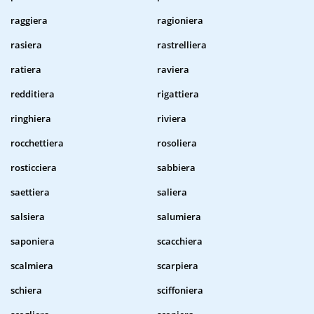
raggiera
ragioniera
rasiera
rastrelliera
ratiera
raviera
redditiera
rigattiera
ringhiera
riviera
rocchettiera
rosoliera
rosticciera
sabbiera
saettiera
saliera
salsiera
salumiera
saponiera
scacchiera
scalmiera
scarpiera
schiera
sciffoniera