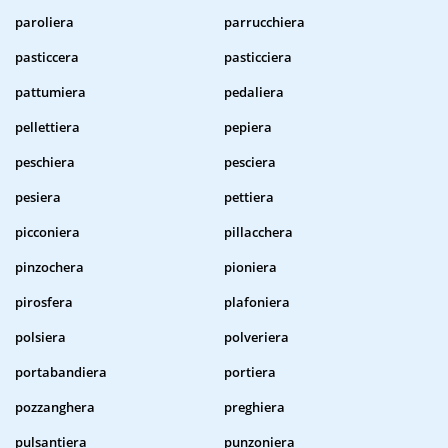
paroliera
parrucchiera
pasticcera
pasticciera
pattumiera
pedaliera
pellettiera
pepiera
peschiera
pesciera
pesiera
pettiera
picconiera
pillacchera
pinzochera
pioniera
pirosfera
plafoniera
polsiera
polveriera
portabandiera
portiera
pozzanghera
preghiera
pulsantiera
punzoniera