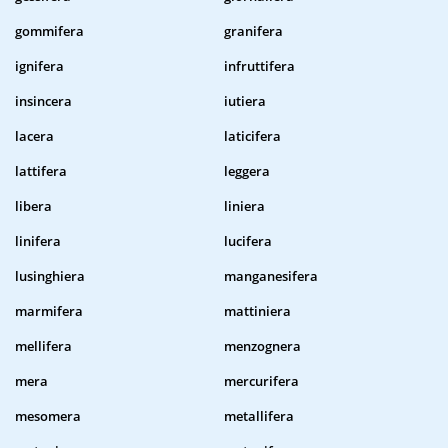
gommifera
granifera
ignifera
infruttifera
insincera
iutiera
lacera
laticifera
lattifera
leggera
libera
liniera
linifera
lucifera
lusinghiera
manganesifera
marmifera
mattiniera
mellifera
menzognera
mera
mercurifera
mesomera
metallifera