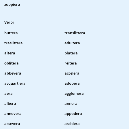
zuppiera
Verbi
buttera
translittera
traslittera
adultera
altera
blatera
oblitera
reitera
abbevera
accelera
acquartiera
adopera
aera
agglomera
albera
annera
annovera
appodera
assevera
assidera