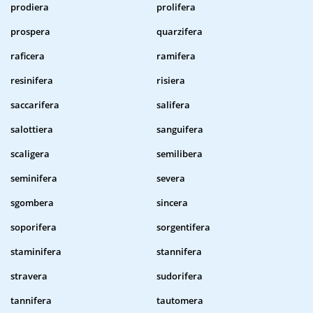
prodiera
prolifera
prospera
quarzifera
raficera
ramifera
resinifera
risiera
saccarifera
salifera
salottiera
sanguifera
scaligera
semilibera
seminifera
severa
sgombera
sincera
soporifera
sorgentifera
staminifera
stannifera
stravera
sudorifera
tannifera
tautomera