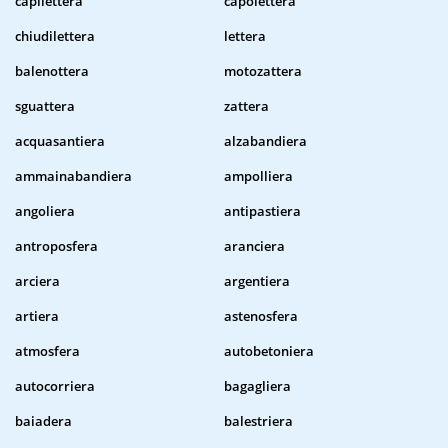
capilettera
capolettera
chiudilettera
lettera
balenottera
motozattera
sguattera
zattera
acquasantiera
alzabandiera
ammainabandiera
ampolliera
angoliera
antipastiera
antroposfera
aranciera
arciera
argentiera
artiera
astenosfera
atmosfera
autobetoniera
autocorriera
bagagliera
baiadera
balestriera