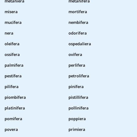
metaniera
metanifera
misera
mortifera
mucifera
nembifera
nera
odorifera
oleifera
ospedaliera
ossifera
ovifera
palmifera
perlifera
pestifera
petrolifera
pilifera
pinifera
piombifera
pistillifera
platinifera
pollinifera
pomifera
poppiera
povera
primiera