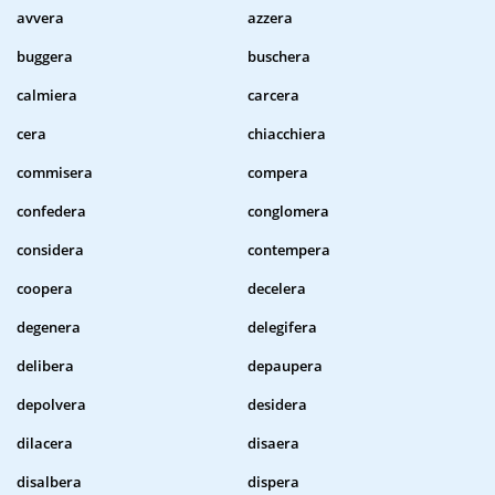
avvera
azzera
buggera
buschera
calmiera
carcera
cera
chiacchiera
commisera
compera
confedera
conglomera
considera
contempera
coopera
decelera
degenera
delegifera
delibera
depaupera
depolvera
desidera
dilacera
disaera
disalbera
dispera