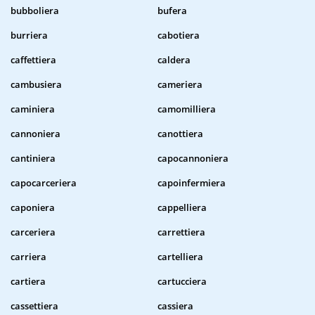
bubboliera
bufera
burriera
cabotiera
caffettiera
caldera
cambusiera
cameriera
caminiera
camomilliera
cannoniera
canottiera
cantiniera
capocannoniera
capocarceriera
capoinfermiera
caponiera
cappelliera
carceriera
carrettiera
carriera
cartelliera
cartiera
cartucciera
cassettiera
cassiera