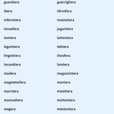
guantiera
guerrigliera
ibera
idrosfera
infermiera
insalatiera
ionosfera
jogurtiera
lamiera
lattoniera
legumiera
lettiera
lingottiera
litosfera
locandiera
lumiera
madera
magazziniera
magnetosfera
maniera
marniera
maschera
masnadiera
mattoniera
megera
mentoniera