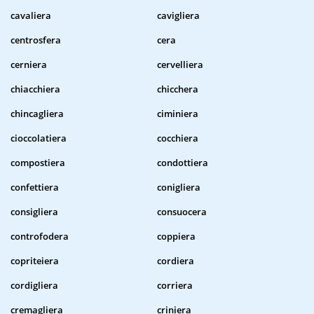
cavaliera
cavigliera
centrosfera
cera
cerniera
cervelliera
chiacchiera
chicchera
chincagliera
ciminiera
cioccolatiera
cocchiera
compostiera
condottiera
confettiera
conigliera
consigliera
consuocera
controfodera
coppiera
copriteiera
cordiera
cordigliera
corriera
cremagliera
criniera