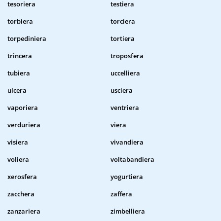
tesoriera
testiera
torbiera
torciera
torpediniera
tortiera
trincera
troposfera
tubiera
uccelliera
ulcera
usciera
vaporiera
ventriera
verduriera
viera
visiera
vivandiera
voliera
voltabandiera
xerosfera
yogurtiera
zacchera
zaffera
zanzariera
zimbelliera