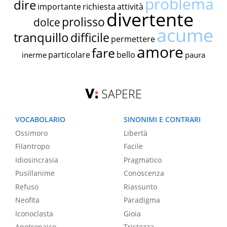
problema
dire
importante
richiesta
attività
divertente
prolisso
dolce
acume
tranquillo
difficile
permettere
amore
fare
particolare
bello
inerme
paura
SAPERE
VOCABOLARIO
SINONIMI E CONTRARI
Ossimoro
Libertà
Filantropo
Facile
Idiosincrasia
Pragmatico
Pusillanime
Conoscenza
Refuso
Riassunto
Neofita
Paradigma
Iconoclasta
Gioia
Apotropaico
Tristezza