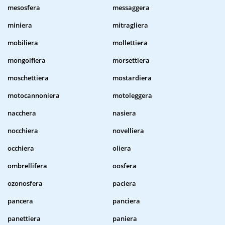
mesosfera
messaggera
miniera
mitragliera
mobiliera
mollettiera
mongolfiera
morsettiera
moschettiera
mostardiera
motocannoniera
motoleggera
nacchera
nasiera
nocchiera
novelliera
occhiera
oliera
ombrellifera
oosfera
ozonosfera
paciera
pancera
panciera
panettiera
paniera