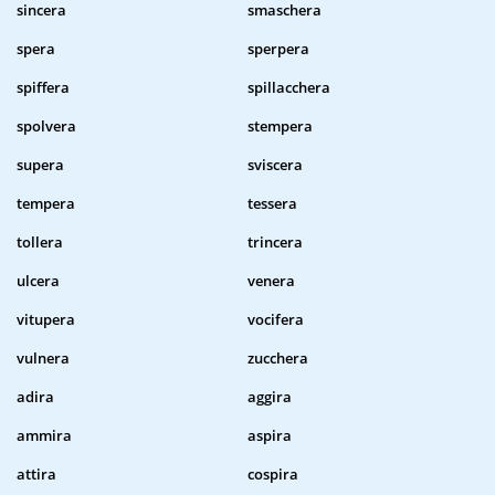
sincera
smaschera
spera
sperpera
spiffera
spillacchera
spolvera
stempera
supera
sviscera
tempera
tessera
tollera
trincera
ulcera
venera
vitupera
vocifera
vulnera
zucchera
adira
aggira
ammira
aspira
attira
cospira