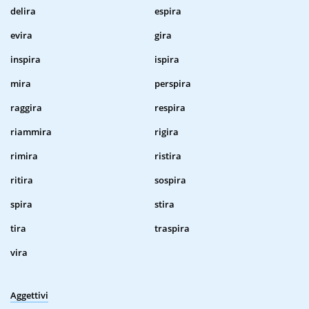
delira
espira
evira
gira
inspira
ispira
mira
perspira
raggira
respira
riammira
rigira
rimira
ristira
ritira
sospira
spira
stira
tira
traspira
vira
Aggettivi