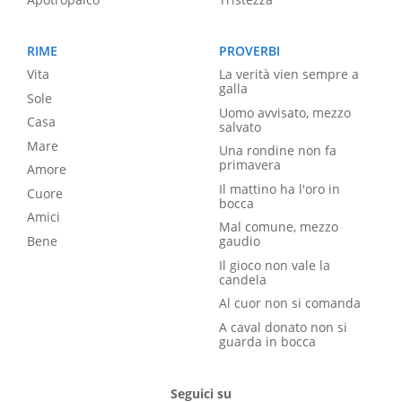
RIME
PROVERBI
Vita
La verità vien sempre a
galla
Sole
Uomo avvisato, mezzo
Casa
salvato
Mare
Una rondine non fa
primavera
Amore
Il mattino ha l'oro in
Cuore
bocca
Amici
Mal comune, mezzo
Bene
gaudio
Il gioco non vale la
candela
Al cuor non si comanda
A caval donato non si
guarda in bocca
Seguici su