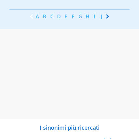
A
B
C
D
E
F
G
H
I
J
K
L
M
N
I sinonimi più ricercati