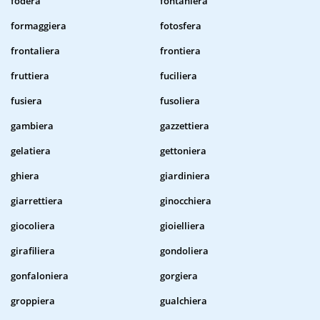
fodera
fontaniera
formaggiera
fotosfera
frontaliera
frontiera
fruttiera
fuciliera
fusiera
fusoliera
gambiera
gazzettiera
gelatiera
gettoniera
ghiera
giardiniera
giarrettiera
ginocchiera
giocoliera
gioielliera
girafiliera
gondoliera
gonfaloniera
gorgiera
groppiera
gualchiera