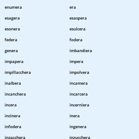
enumera
era
esagera
esaspera
esonera
esulcera
federa
fodera
genera
imbandiera
impapera
impera
impillacchera
impolvera
inalbera
incamera
incanchera
incarcera
incera
incerniera
incinera
inera
infodera
ingenera
inzacchera
inzucchera