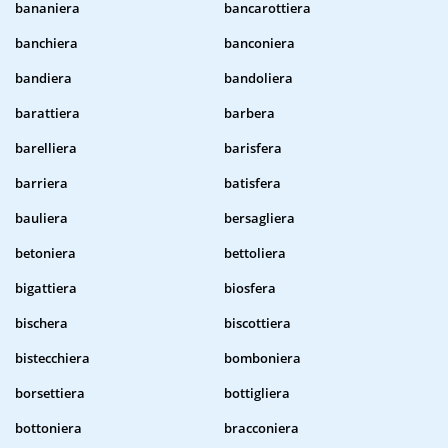
bananiera
bancarottiera
banchiera
banconiera
bandiera
bandoliera
barattiera
barbera
barelliera
barisfera
barriera
batisfera
bauliera
bersagliera
betoniera
bettoliera
bigattiera
biosfera
bischera
biscottiera
bistecchiera
bomboniera
borsettiera
bottigliera
bottoniera
bracconiera