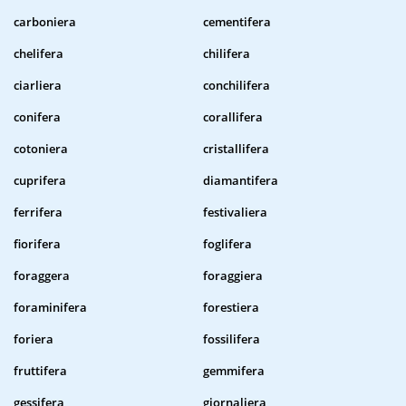
carboniera
cementifera
chelifera
chilifera
ciarliera
conchilifera
conifera
corallifera
cotoniera
cristallifera
cuprifera
diamantifera
ferrifera
festivaliera
fiorifera
foglifera
foraggera
foraggiera
foraminifera
forestiera
foriera
fossilifera
fruttifera
gemmifera
gessifera
giornaliera