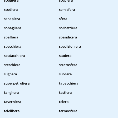
scogliera
scopiera
scudiera
semisfera
senapiera
sfera
sonagliera
sorbettiera
spalliera
spandicera
specchiera
spedizioniera
sputacchiera
stadera
stecchiera
stratosfera
sughera
suocera
superpetroliera
tabacchiera
tanghera
tastiera
taverniera
teiera
telelibera
termosfera