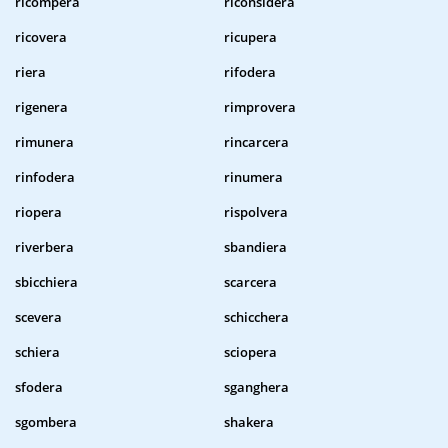
ricompera
riconsidera
ricovera
ricupera
riera
rifodera
rigenera
rimprovera
rimunera
rincarcera
rinfodera
rinumera
riopera
rispolvera
riverbera
sbandiera
sbicchiera
scarcera
scevera
schicchera
schiera
sciopera
sfodera
sganghera
sgombera
shakera