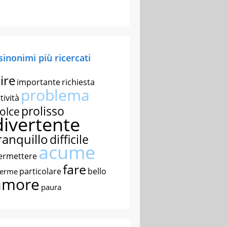
 sinonimi più ricercati
ire
importante
richiesta
problema
tività
prolisso
olce
divertente
ranquillo
difficile
acume
ermettere
fare
particolare
bello
nerme
amore
paura