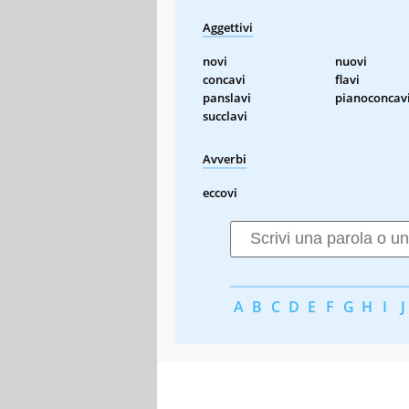
Aggettivi
novi
nuovi
concavi
flavi
panslavi
pianoconcav
succlavi
Avverbi
eccovi
A
B
C
D
E
F
G
H
I
J