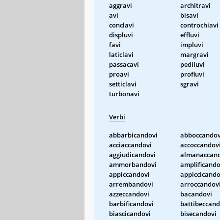
aggravi
architravi
avi
bisavi
conclavi
controchiavi
displuvi
effluvi
favi
impluvi
laticlavi
margravi
passacavi
pediluvi
proavi
profluvi
setticlavi
sgravi
turbonavi
Verbi
abbarbicandovi
abboccandov
acciaccandovi
accoccandov
aggiudicandovi
almanaccand
ammorbandovi
amplificando
appiccandovi
appiccicando
arrembandovi
arroccandov
azzeccandovi
bacandovi
barbificandovi
battibeccand
biascicandovi
bisecandovi