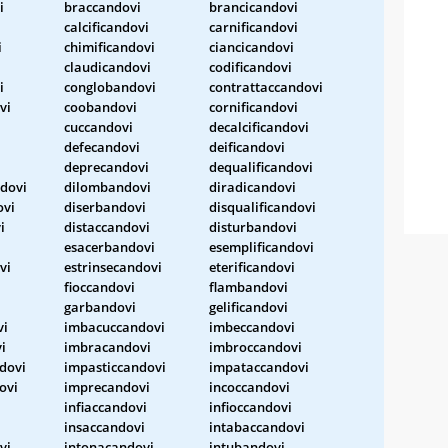
i
braccandovi
brancicandovi
calcificandovi
carnificandovi
i
chimificandovi
ciancicandovi
claudicandovi
codificandovi
i
conglobandovi
contrattaccandovi
vi
coobandovi
cornificandovi
cuccandovi
decalcificandovi
defecandovi
deificandovi
deprecandovi
dequalificandovi
dovi
dilombandovi
diradicandovi
ovi
diserbandovi
disqualificandovi
i
distaccandovi
disturbandovi
esacerbandovi
esemplificandovi
vi
estrinsecandovi
eterificandovi
fioccandovi
flambandovi
garbandovi
gelificandovi
vi
imbacuccandovi
imbeccandovi
i
imbracandovi
imbroccandovi
dovi
impasticcandovi
impataccandovi
ovi
imprecandovi
incoccandovi
infiaccandovi
infioccandovi
i
insaccandovi
intabaccandovi
vi
intonacandovi
intubandovi