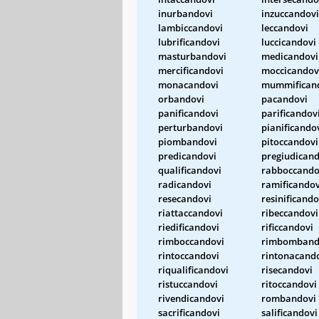
inurbandovi
inzuccandovi
lambiccandovi
leccandovi
lubrificandovi
luccicandovi
masturbandovi
medicandovi
mercificandovi
moccicandov
monacandovi
mummifican
orbandovi
pacandovi
panificandovi
parificandov
perturbandovi
pianificando
piombandovi
pitoccandovi
predicandovi
pregiudicand
qualificandovi
rabboccando
radicandovi
ramificandov
resecandovi
resinificando
riattaccandovi
ribeccandovi
riedificandovi
rificcandovi
rimboccandovi
rimbomband
rintoccandovi
rintonacand
riqualificandovi
risecandovi
ristuccandovi
ritoccandovi
rivendicandovi
rombandovi
sacrificandovi
salificandovi