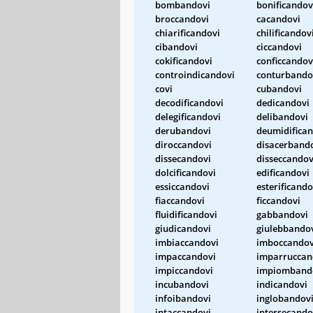
bombandovi
bonificandov
broccandovi
cacandovi
chiarificandovi
chilificandov
cibandovi
ciccandovi
cokificandovi
conficcandov
controindicandovi
conturbando
covi
cubandovi
decodificandovi
dedicandovi
delegificandovi
delibandovi
derubandovi
deumidifican
diroccandovi
disacerband
dissecandovi
disseccandov
dolcificandovi
edificandovi
essiccandovi
esterificando
fiaccandovi
ficcandovi
fluidificandovi
gabbandovi
giudicandovi
giulebbando
imbiaccandovi
imboccandov
impaccandovi
imparruccan
impiccandovi
impiomband
incubandovi
indicandovi
infoibandovi
inglobandov
intaccandovi
intersecando