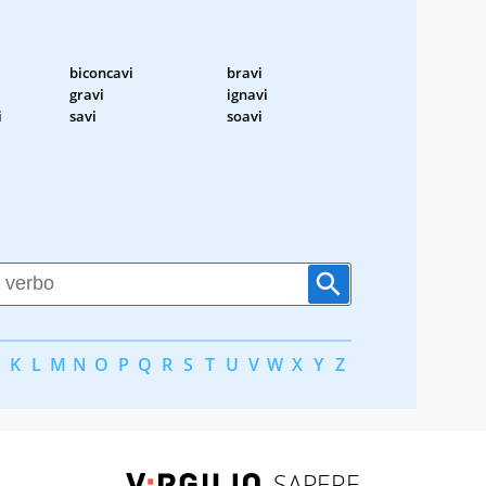
biconcavi
bravi
gravi
ignavi
i
savi
soavi
K
L
M
N
O
P
Q
R
S
T
U
V
W
X
Y
Z
SAPERE