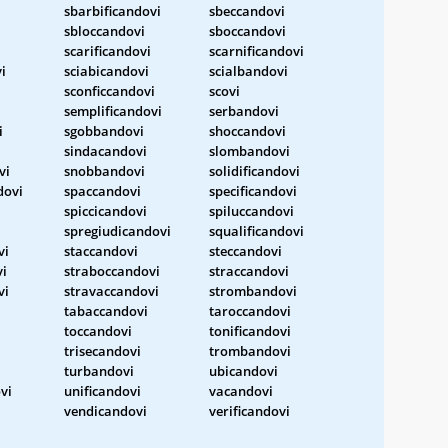
sbarbificandovi
sbeccandovi
sbloccandovi
sboccandovi
i
scarificandovi
scarnificandovi
i
sciabicandovi
scialbandovi
sconficcandovi
scovi
semplificandovi
serbandovi
i
sgobbandovi
shoccandovi
sindacandovi
slombandovi
vi
snobbandovi
solidificandovi
dovi
spaccandovi
specificandovi
spiccicandovi
spiluccandovi
spregiudicandovi
squalificandovi
vi
staccandovi
steccandovi
i
straboccandovi
straccandovi
vi
stravaccandovi
strombandovi
tabaccandovi
taroccandovi
toccandovi
tonificandovi
trisecandovi
trombandovi
turbandovi
ubicandovi
vi
unificandovi
vacandovi
vendicandovi
verificandovi