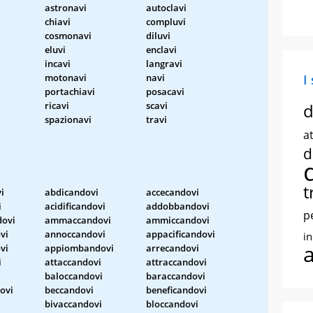
astronavi
autoclavi
chiavi
compluvi
cosmonavi
diluvi
eluvi
enclavi
incavi
langravi
motonavi
navi
I
portachiavi
posacavi
ricavi
scavi
d
spazionavi
travi
at
d
t
i
abdicandovi
accecandovi
i
acidificandovi
addobbandovi
p
ovi
ammaccandovi
ammiccandovi
vi
annoccandovi
appacificandovi
i
vi
appiombandovi
arrecandovi
i
attaccandovi
attraccandovi
baloccandovi
baraccandovi
ovi
beccandovi
beneficandovi
bivaccandovi
bloccandovi