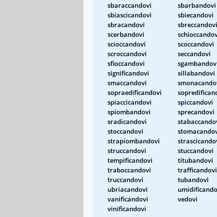
sbaraccandovi
sbarbandovi
sbiascicandovi
sbiecandovi
sbracandovi
sbreccandov
scerbandovi
schioccandov
scioccandovi
scoccandovi
scroccandovi
seccandovi
sfioccandovi
sgambandov
significandovi
sillabandovi
smaccandovi
smonacando
sopraedificandovi
sopredifican
spiaccicandovi
spiccandovi
spiombandovi
sprecandovi
sradicandovi
stabaccando
stoccandovi
stomacandov
strapiombandovi
strascicando
struccandovi
stuccandovi
tempificandovi
titubandovi
traboccandovi
trafficandovi
truccandovi
tubandovi
ubriacandovi
umidificando
vanificandovi
vedovi
vinificandovi