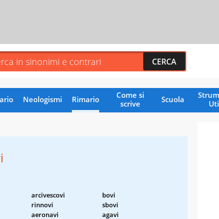
Come si
Strum
ario
Neologismi
Rimario
Scuola
scrive
Uti
i
arcivescovi
bovi
rinnovi
sbovi
aeronavi
agavi