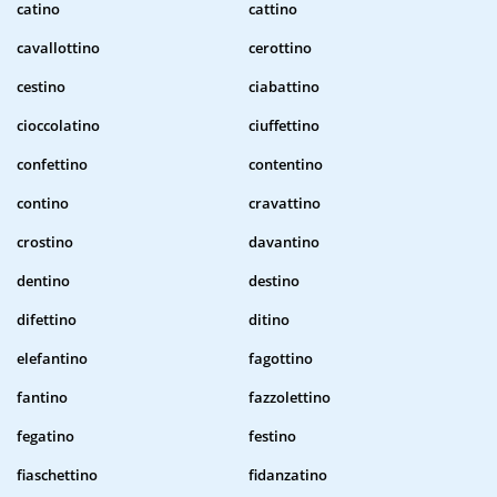
catino
cattino
cavallottino
cerottino
cestino
ciabattino
cioccolatino
ciuffettino
confettino
contentino
contino
cravattino
crostino
davantino
dentino
destino
difettino
ditino
elefantino
fagottino
fantino
fazzolettino
fegatino
festino
fiaschettino
fidanzatino