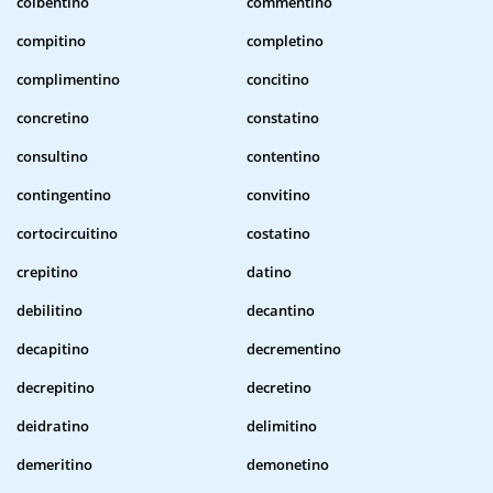
coibentino
commentino
compitino
completino
complimentino
concitino
concretino
constatino
consultino
contentino
contingentino
convitino
cortocircuitino
costatino
crepitino
datino
debilitino
decantino
decapitino
decrementino
decrepitino
decretino
deidratino
delimitino
demeritino
demonetino