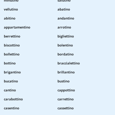
minutino
salutino
vellutino
abatino
abitino
andantino
appartamentino
arrotino
berrettino
bigliettino
biscottino
bolentino
bollettino
bordatino
bottino
braccialettino
brigantino
brillantino
bucatino
bustino
cantino
cappottino
carabottino
carrettino
casentino
cassettino