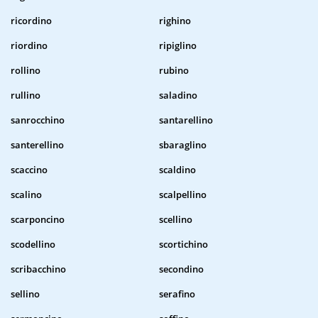
ricordino
righino
riordino
ripiglino
rollino
rubino
rullino
saladino
sanrocchino
santarellino
santerellino
sbaraglino
scaccino
scaldino
scalino
scalpellino
scarponcino
scellino
scodellino
scortichino
scribacchino
secondino
sellino
serafino