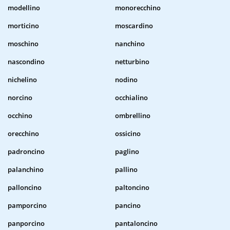
modellino
monorecchino
morticino
moscardino
moschino
nanchino
nascondino
netturbino
nichelino
nodino
norcino
occhialino
occhino
ombrellino
orecchino
ossicino
padroncino
paglino
palanchino
pallino
palloncino
paltoncino
pamporcino
pancino
panporcino
pantaloncino