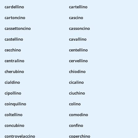
cardellino
cartellino
cartoncino
cascino
cassettoncino
cassoncino
castellino
cavallino
cecchino
centellino
centralino
cervellino
cherubino
chiodino
cialdino
cicalino
cipollino
ciuchino
coinquilino
colino
coltellino
comodino
concubino
confino
controvelaccino
coperchino