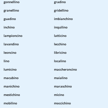
gonnellino
gradino
granellino
gridellino
guadino
imbianchino
inchino
inquilino
lampioncino
latticino
lavandino
lecchino
leoncino
libricino
lino
localino
lumicino
maccheroncino
macubino
maialino
manichino
maraschino
mestichino
micino
mobilino
moccichino