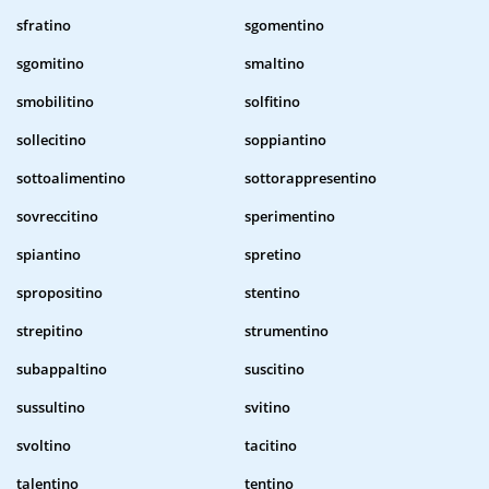
sfratino
sgomentino
sgomitino
smaltino
smobilitino
solfitino
sollecitino
soppiantino
sottoalimentino
sottorappresentino
sovreccitino
sperimentino
spiantino
spretino
spropositino
stentino
strepitino
strumentino
subappaltino
suscitino
sussultino
svitino
svoltino
tacitino
talentino
tentino