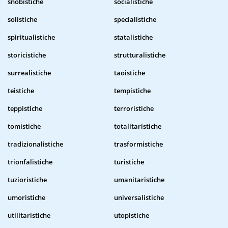
snobistiche
socialistiche
solistiche
specialistiche
spiritualistiche
statalistiche
storicistiche
strutturalistiche
surrealistiche
taoistiche
teistiche
tempistiche
teppistiche
terroristiche
tomistiche
totalitaristiche
tradizionalistiche
trasformistiche
trionfalistiche
turistiche
tuzioristiche
umanitaristiche
umoristiche
universalistiche
utilitaristiche
utopistiche