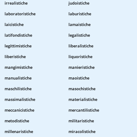
irrealistiche
judoistiche
laboratoristiche
laburistiche
laicistiche
lamaistiche
latifondistiche
legalistiche
legittimistiche
liberalistiche
liberistiche
liquoristiche
mangimistiche
manieristiche
manualistiche
maoistiche
maschilistiche
masochistiche
massimalistiche
materialistiche
meccanicistiche
mercantilistiche
metodistiche
militaristiche
millenaristiche
miracolistiche