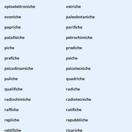
optoelettroniche
ostriche
ovoniche
paleobotaniche
papriche
parifiche
patafisiche
petrochimiche
piche
prediche
prefiche
psiche
psicodinamiche
psicotecniche
puliche
quadriche
qualifiche
radiche
radiochimiche
radiotecniche
raffiche
ratifiche
repliche
repubbliche
rettifiche
ricariche