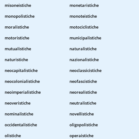
misoneistiche
monetaristiche
monopolistiche
monoteistiche
moralistiche
motociclistiche
motoristiche
municipalistiche
mutualistiche
naturalistiche
naturistiche
nazionalistiche
neocapitalistiche
neoclassicistiche
neocolonialistiche
neofascistiche
neoimperialistiche
neorealistiche
neoveristiche
neutralistiche
nominalistiche
novellistiche
occidentalistiche
oligopolistiche
olistiche
operaistiche