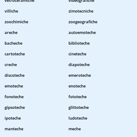
vetroceramiche
videografiche
villiche
zimotecniche
zoochimiche
zoogeografiche
areche
autoemoteche
bacheche
biblioteche
cartoteche
cineteche
creche
diapoteche
discoteche
emeroteche
emoteche
enoteche
fonoteche
fototeche
gipsoteche
glittoteche
ipoteche
ludoteche
manteche
meche