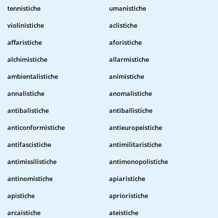
tennistiche
umanistiche
violinistiche
aclistiche
affaristiche
aforistiche
alchimistiche
allarmistiche
ambientalistiche
animistiche
annalistiche
anomalistiche
antibalistiche
antiballistiche
anticonformistiche
antieuropeistiche
antifascistiche
antimilitaristiche
antimissilistiche
antimonopolistiche
antinomistiche
apiaristiche
apistiche
aprioristiche
arcaistiche
ateistiche