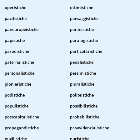
operistiche
ottimistiche
pacifistiche
paesaggistiche
paneuropeistiche
panteistiche
papistiche
paralogistiche
parodistiche
particolaristiche
paternalistiche
penalistiche
personalistiche
pessimistiche
pionieristiche
pluralistiche
podistiche
politeistiche
populistiche
possibilistiche
postcapitalistiche
probabilistiche
propagandistiche
provvidenzialistiche
pugilistiche
puristiche