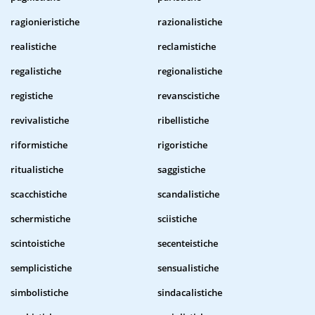
ragionieristiche
razionalistiche
realistiche
reclamistiche
regalistiche
regionalistiche
registiche
revanscistiche
revivalistiche
ribellistiche
riformistiche
rigoristiche
ritualistiche
saggistiche
scacchistiche
scandalistiche
schermistiche
sciistiche
scintoistiche
secenteistiche
semplicistiche
sensualistiche
simbolistiche
sindacalistiche