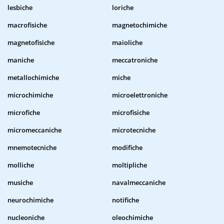
lesbiche
loriche
macrofisiche
magnetochimiche
magnetofisiche
maioliche
maniche
meccatroniche
metallochimiche
miche
microchimiche
microelettroniche
microfiche
microfisiche
micromeccaniche
microtecniche
mnemotecniche
modifiche
molliche
moltipliche
musiche
navalmeccaniche
neurochimiche
notifiche
nucleoniche
oleochimiche