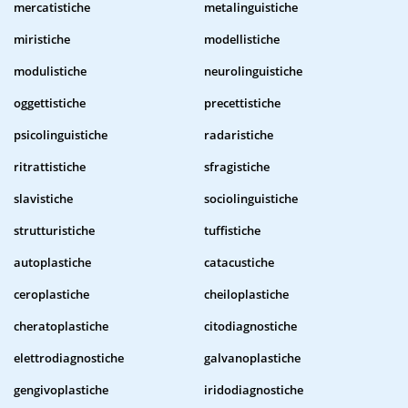
mercatistiche
metalinguistiche
miristiche
modellistiche
modulistiche
neurolinguistiche
oggettistiche
precettistiche
psicolinguistiche
radaristiche
ritrattistiche
sfragistiche
slavistiche
sociolinguistiche
strutturistiche
tuffistiche
autoplastiche
catacustiche
ceroplastiche
cheiloplastiche
cheratoplastiche
citodiagnostiche
elettrodiagnostiche
galvanoplastiche
gengivoplastiche
iridodiagnostiche