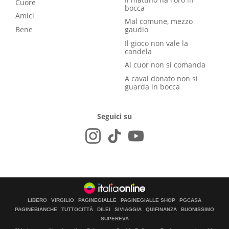
Cuore
bocca
Amici
Mal comune, mezzo
Bene
gaudio
Il gioco non vale la
candela
Al cuor non si comanda
A caval donato non si
guarda in bocca
Seguici su
LIBERO
VIRGILIO
PAGINEGIALLE
PAGINEGIALLE SHOP
PGCASA
PAGINEBIANCHE
TUTTOCITTÀ
DILEI
SIVIAGGIA
QUIFINANZA
BUONISSIMO
SUPEREVA