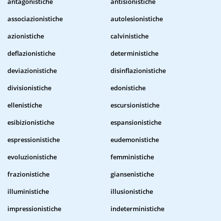
antagonistiche
antisionistiche
associazionistiche
autolesionistiche
azionistiche
calvinistiche
deflazionistiche
deterministiche
deviazionistiche
disinflazionistiche
divisionistiche
edonistiche
ellenistiche
escursionistiche
esibizionistiche
espansionistiche
espressionistiche
eudemonistiche
evoluzionistiche
femministiche
frazionistiche
giansenistiche
illuministiche
illusionistiche
impressionistiche
indeterministiche