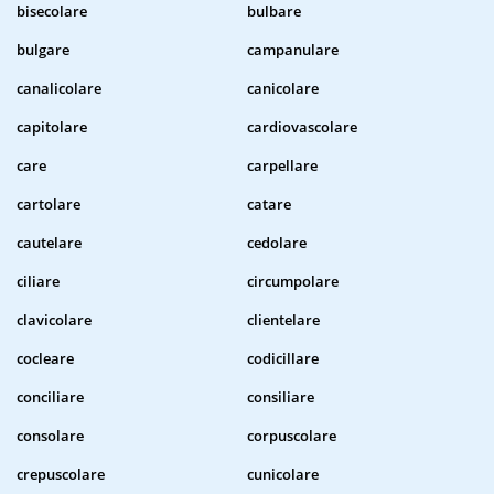
bisecolare
bulbare
bulgare
campanulare
canalicolare
canicolare
capitolare
cardiovascolare
care
carpellare
cartolare
catare
cautelare
cedolare
ciliare
circumpolare
clavicolare
clientelare
cocleare
codicillare
conciliare
consiliare
consolare
corpuscolare
crepuscolare
cunicolare