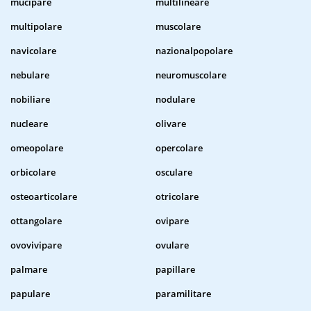
mucipare
multilineare
multipolare
muscolare
navicolare
nazionalpopolare
nebulare
neuromuscolare
nobiliare
nodulare
nucleare
olivare
omeopolare
opercolare
orbicolare
osculare
osteoarticolare
otricolare
ottangolare
ovipare
ovovivipare
ovulare
palmare
papillare
papulare
paramilitare