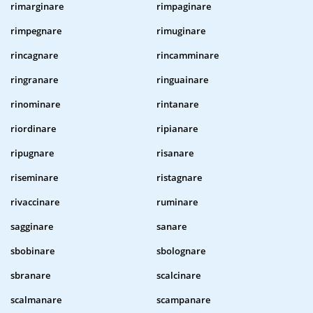
rimarginare
rimpaginare
rimpegnare
rimuginare
rincagnare
rincamminare
ringranare
ringuainare
rinominare
rintanare
riordinare
ripianare
ripugnare
risanare
riseminare
ristagnare
rivaccinare
ruminare
sagginare
sanare
sbobinare
sbolognare
sbranare
scalcinare
scalmanare
scampanare