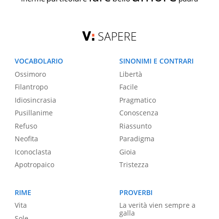
SAPERE
VOCABOLARIO
SINONIMI E CONTRARI
Ossimoro
Libertà
Filantropo
Facile
Idiosincrasia
Pragmatico
Pusillanime
Conoscenza
Refuso
Riassunto
Neofita
Paradigma
Iconoclasta
Gioia
Apotropaico
Tristezza
RIME
PROVERBI
Vita
La verità vien sempre a
galla
Sole