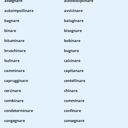
assegnare
autodisciplinare
autoimpollinare
avvicinare
bagnare
baluginare
binare
bisognare
bituminare
bobinare
bruschinare
bugnare
bulinare
calcinare
camminare
capitanare
caprugginare
centellinare
cercinare
chinare
combinare
comminare
condeterminare
confinare
congegnare
consegnare