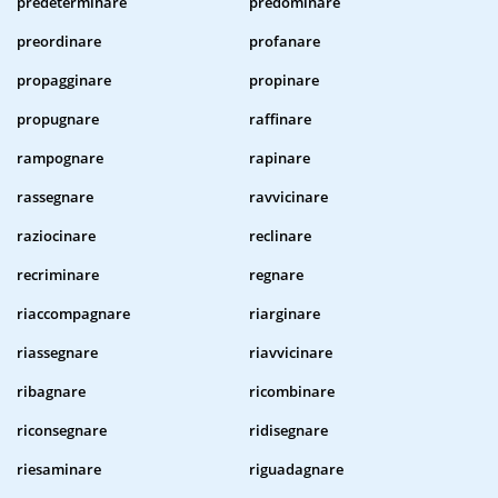
predeterminare
predominare
preordinare
profanare
propagginare
propinare
propugnare
raffinare
rampognare
rapinare
rassegnare
ravvicinare
raziocinare
reclinare
recriminare
regnare
riaccompagnare
riarginare
riassegnare
riavvicinare
ribagnare
ricombinare
riconsegnare
ridisegnare
riesaminare
riguadagnare