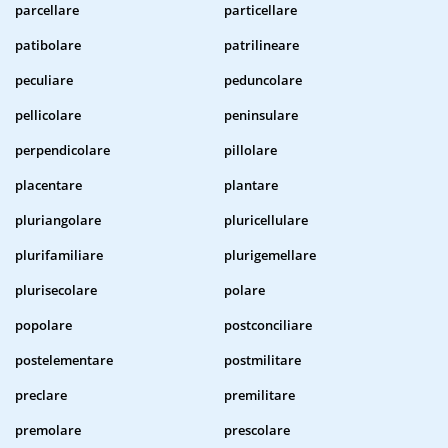
parcellare
particellare
patibolare
patrilineare
peculiare
peduncolare
pellicolare
peninsulare
perpendicolare
pillolare
placentare
plantare
pluriangolare
pluricellulare
plurifamiliare
plurigemellare
plurisecolare
polare
popolare
postconciliare
postelementare
postmilitare
preclare
premilitare
premolare
prescolare