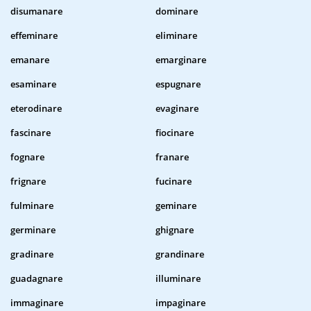
disumanare
dominare
effeminare
eliminare
emanare
emarginare
esaminare
espugnare
eterodinare
evaginare
fascinare
fiocinare
fognare
franare
frignare
fucinare
fulminare
geminare
germinare
ghignare
gradinare
grandinare
guadagnare
illuminare
immaginare
impaginare