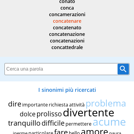
conato
conca
concamerazioni
concatenare
concatenato
concatenazione
concatenazioni
concattedrale
I sinonimi più ricercati
problema
dire
importante
richiesta
attività
divertente
prolisso
dolce
acume
tranquillo
difficile
permettere
amore
fare
particolare
bello
inerme
paura