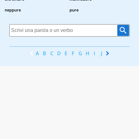
neppure
pure
A
B
C
D
E
F
G
H
I
J
K
L
M
N