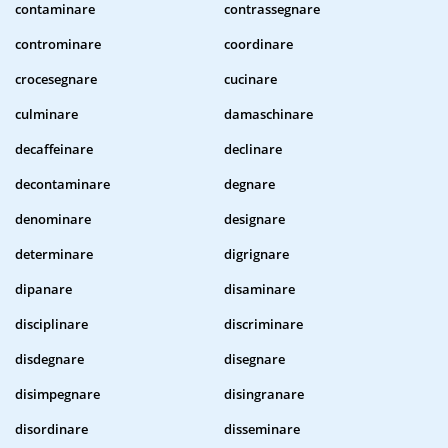
contaminare
contrassegnare
controminare
coordinare
crocesegnare
cucinare
culminare
damaschinare
decaffeinare
declinare
decontaminare
degnare
denominare
designare
determinare
digrignare
dipanare
disaminare
disciplinare
discriminare
disdegnare
disegnare
disimpegnare
disingranare
disordinare
disseminare