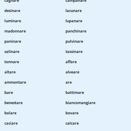
cagnare
campanare
desinare
lacunare
luminare
lupanare
madonnare
panchinare
paninare
pulvinare
salinare
tassinare
tonnare
affare
altare
alveare
ammontare
are
bare
battimare
benestare
biancomangiare
bolare
bovare
caciare
calcare