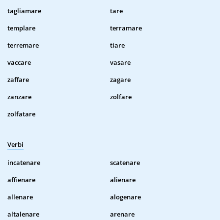
tagliamare
tare
templare
terramare
terremare
tiare
vaccare
vasare
zaffare
zagare
zanzare
zolfare
zolfatare
Verbi
incatenare
scatenare
affienare
alienare
allenare
alogenare
altalenare
arenare