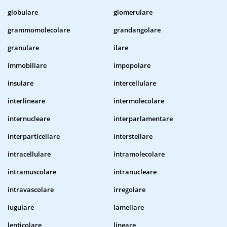
globulare
glomerulare
grammomolecolare
grandangolare
granulare
ilare
immobiliare
impopolare
insulare
intercellulare
interlineare
intermolecolare
internucleare
interparlamentare
interparticellare
interstellare
intracellulare
intramolecolare
intramuscolare
intranucleare
intravascolare
irregolare
iugulare
lamellare
lenticolare
lineare