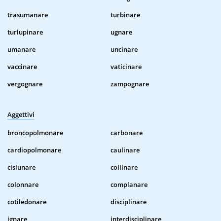
trasumanare
turbinare
turlupinare
ugnare
umanare
uncinare
vaccinare
vaticinare
vergognare
zampognare
Aggettivi
broncopolmonare
carbonare
cardiopolmonare
caulinare
cislunare
collinare
colonnare
complanare
cotiledonare
disciplinare
ignare
interdisciplinare