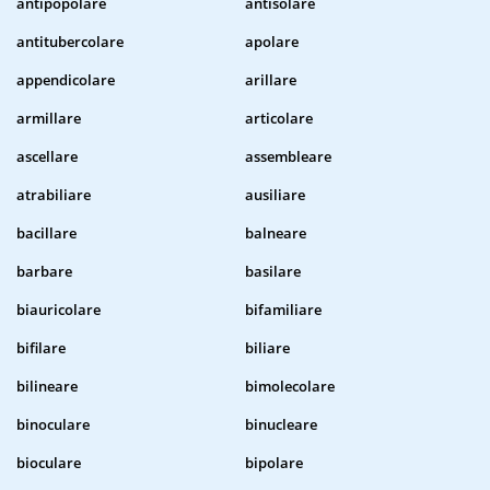
antipopolare
antisolare
antitubercolare
apolare
appendicolare
arillare
armillare
articolare
ascellare
assembleare
atrabiliare
ausiliare
bacillare
balneare
barbare
basilare
biauricolare
bifamiliare
bifilare
biliare
bilineare
bimolecolare
binoculare
binucleare
bioculare
bipolare