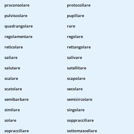
proconsolare
protocollare
pulviscolare
pupillare
quadrangolare
rare
regolamentare
regolare
reticolare
rettangolare
saliare
salivare
salutare
satellitare
scalare
scapolare
scatolare
secolare
semibarbare
semicircolare
similare
singolare
solare
soppracciliare
sopracciliare
sottomascellare