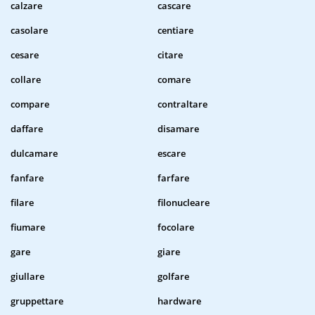
calzare
cascare
casolare
centiare
cesare
citare
collare
comare
compare
contraltare
daffare
disamare
dulcamare
escare
fanfare
farfare
filare
filonucleare
fiumare
focolare
gare
giare
giullare
golfare
gruppettare
hardware