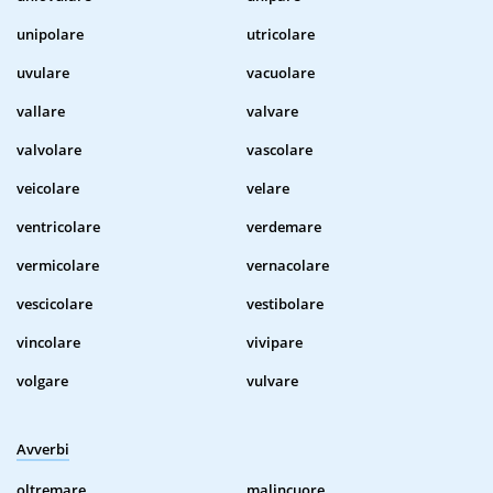
unipolare
utricolare
uvulare
vacuolare
vallare
valvare
valvolare
vascolare
veicolare
velare
ventricolare
verdemare
vermicolare
vernacolare
vescicolare
vestibolare
vincolare
vivipare
volgare
vulvare
Avverbi
oltremare
malincuore