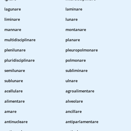
lagunare
laminare
liminare
lunare
mannare
montanare
multidisciplinare
planare
plenilunare
pleuropolmonare
pluridisciplinare
polmonare
semilunare
subliminare
sublunare
ulnare
acellulare
agroalimentare
alimentare
alveolare
amare
ancillare
antinucleare
antiparlamentare