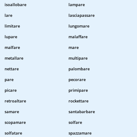
isoallobare
lampare
lare
lasciapassare
limitare
lungomare
lupare
malaffare
malfare
mare
metallare
multipare
nettare
palombare
pare
pecorare
picare
primipare
retroaltare
rockettare
samare
santabarbare
scopamare
solfare
solfatare
spazzamare