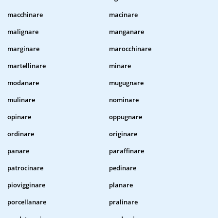
macchinare
macinare
malignare
manganare
marginare
marocchinare
martellinare
minare
modanare
mugugnare
mulinare
nominare
opinare
oppugnare
ordinare
originare
panare
paraffinare
patrocinare
pedinare
piovigginare
planare
porcellanare
pralinare