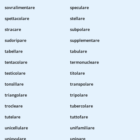
sovralimentare
speculare
spettacolare
stellare
stracare
subpolare
sudoripare
supplementare
tabellare
tabulare
tentacolare
termonucleare
testicolare
titolare
tonsillare
transpolare
triangolare
tripolare
trocleare
tubercolare
tutelare
tuttofare
unicellulare
unifamiliare
uniovulare
unipare