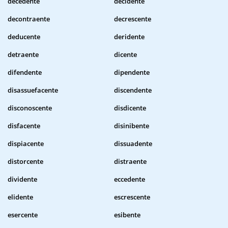
decedente
decidente
decontraente
decrescente
deducente
deridente
detraente
dicente
difendente
dipendente
disassuefacente
discendente
disconoscente
disdicente
disfacente
disinibente
dispiacente
dissuadente
distorcente
distraente
dividente
eccedente
elidente
escrescente
esercente
esibente