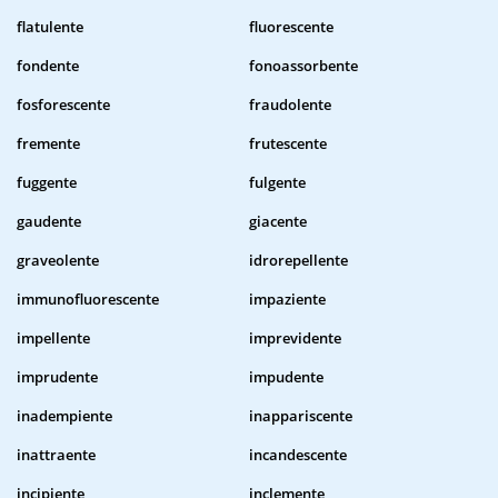
flatulente
fluorescente
fondente
fonoassorbente
fosforescente
fraudolente
fremente
frutescente
fuggente
fulgente
gaudente
giacente
graveolente
idrorepellente
immunofluorescente
impaziente
impellente
imprevidente
imprudente
impudente
inadempiente
inappariscente
inattraente
incandescente
incipiente
inclemente