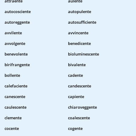
attraente
aulente
autocosciente
autopulente
autoreggente
autosufficiente
avvilente
avvincente
avvolgente
benedicente
benevolente
bioluminescente
birifrangente
bivalente
bollente
cadente
calefaciente
candescente
canescente
capiente
caulescente
chiaroveggente
clemente
coalescente
cocente
cogente