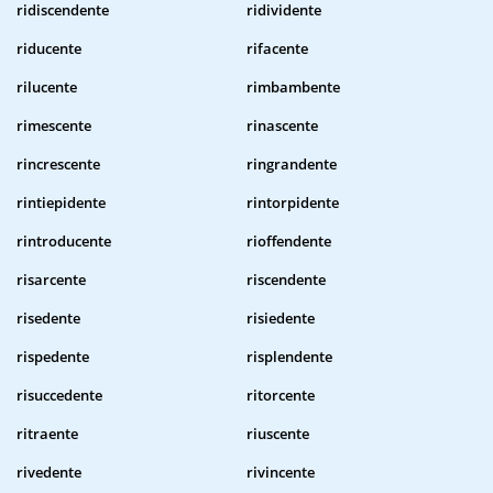
ridiscendente
ridividente
riducente
rifacente
rilucente
rimbambente
rimescente
rinascente
rincrescente
ringrandente
rintiepidente
rintorpidente
rintroducente
rioffendente
risarcente
riscendente
risedente
risiedente
rispedente
risplendente
risuccedente
ritorcente
ritraente
riuscente
rivedente
rivincente