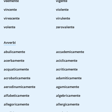
veemente
vigente
vincente
violente
virescente
virulente
volente
zerovalente
Avverbi
abulicamente
accademicamente
acerbamente
aciclicamente
acquaticamente
acriticamente
acrobaticamente
adamiticamente
aerodinamicamente
agamicamente
alfabeticamente
algebricamente
allegoricamente
allergicamente