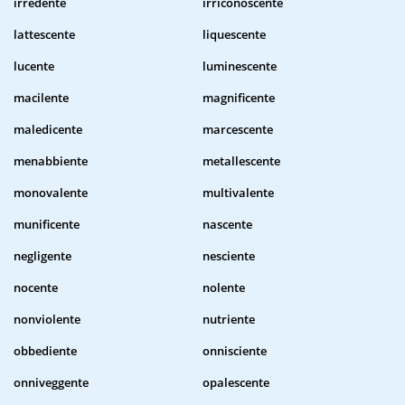
irredente
irriconoscente
lattescente
liquescente
lucente
luminescente
macilente
magnificente
maledicente
marcescente
menabbiente
metallescente
monovalente
multivalente
munificente
nascente
negligente
nesciente
nocente
nolente
nonviolente
nutriente
obbediente
onnisciente
onniveggente
opalescente