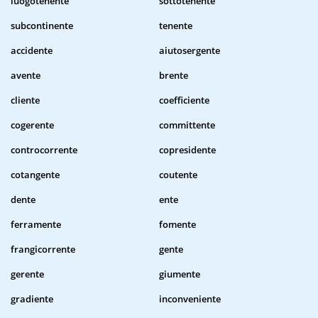
luogotenente
sottotenente
subcontinente
tenente
accidente
aiutosergente
avente
brente
cliente
coefficiente
cogerente
committente
controcorrente
copresidente
cotangente
coutente
dente
ente
ferramente
fomente
frangicorrente
gente
gerente
giumente
gradiente
inconveniente