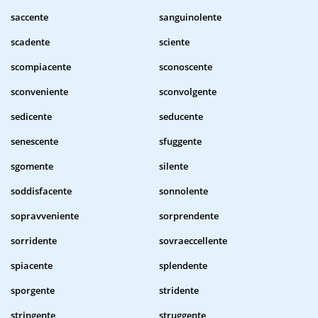
saccente
sanguinolente
scadente
sciente
scompiacente
sconoscente
sconveniente
sconvolgente
sedicente
seducente
senescente
sfuggente
sgomente
silente
soddisfacente
sonnolente
sopravveniente
sorprendente
sorridente
sovraeccellente
spiacente
splendente
sporgente
stridente
stringente
struggente