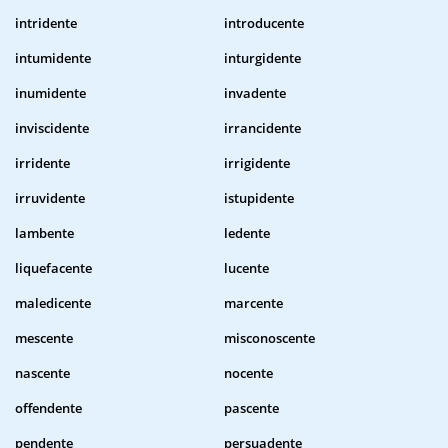
intridente
introducente
intumidente
inturgidente
inumidente
invadente
inviscidente
irrancidente
irridente
irrigidente
irruvidente
istupidente
lambente
ledente
liquefacente
lucente
maledicente
marcente
mescente
misconoscente
nascente
nocente
offendente
pascente
pendente
persuadente