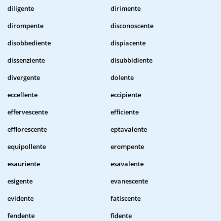
diligente
dirimente
dirompente
disconoscente
disobbediente
dispiacente
dissenziente
disubbidiente
divergente
dolente
eccellente
eccipiente
effervescente
efficiente
efflorescente
eptavalente
equipollente
erompente
esauriente
esavalente
esigente
evanescente
evidente
fatiscente
fendente
fidente