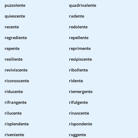
puzzolente
quadrivalente
quiescente
radente
recente
redolente
regrediente
repellente
repente
reprimente
resiliente
resipiscente
reviviscente
ribollente
riconoscente
ridente
riducente
riemergente
rifrangente
rifulgente
rilucente
rinascente
risplendente
rispondente
riveniente
ruggente