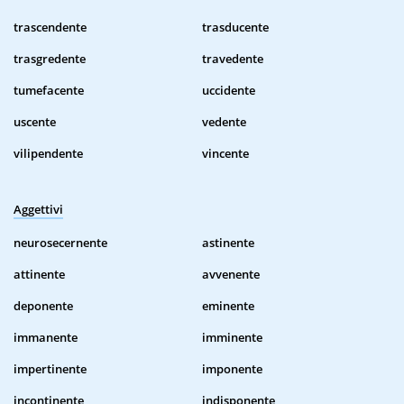
trascendente
trasducente
trasgredente
travedente
tumefacente
uccidente
uscente
vedente
vilipendente
vincente
Aggettivi
neurosecernente
astinente
attinente
avvenente
deponente
eminente
immanente
imminente
impertinente
imponente
incontinente
indisponente