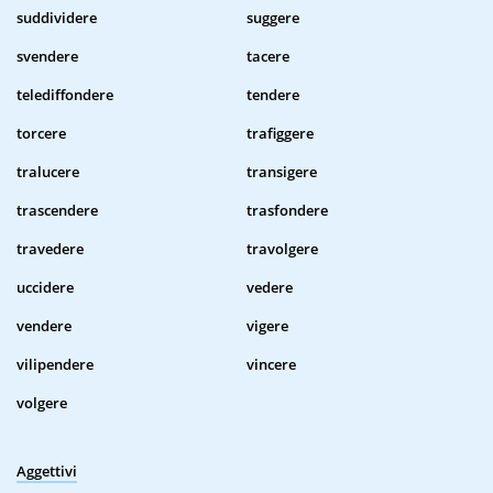
suddividere
suggere
svendere
tacere
telediffondere
tendere
torcere
trafiggere
tralucere
transigere
trascendere
trasfondere
travedere
travolgere
uccidere
vedere
vendere
vigere
vilipendere
vincere
volgere
Aggettivi