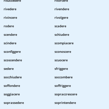
risuccedere
ritorcere
rivedere
rivendere
rivincere
rivolgere
rodere
scadere
scendere
schiudere
scindere
scompiacere
sconfiggere
sconoscere
scoscendere
scuocere
sedere
sfriggere
socchiudere
soccombere
soffondere
soffriggere
soggiacere
sopraccrescere
soprassedere
soprintendere