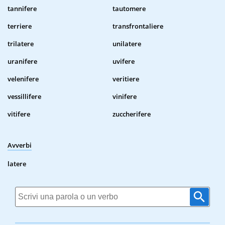
tannifere
tautomere
terriere
transfrontaliere
trilatere
unilatere
uranifere
uvifere
velenifere
veritiere
vessillifere
vinifere
vitifere
zuccherifere
Avverbi
latere