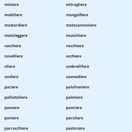
miniere
mitragliere
mobiliere
mongolfiere
mostardiere
motocannoniere
motoleggere
musichiere
nacchere
nocchiere
novelliere
occhiere
oliere
ombrellifere
oosfere
ozonosfere
paciere
palafreniere
pallottoliere
palmiere
pancere
panciere
paniere
paroliere
parrucchiere
pasticcere