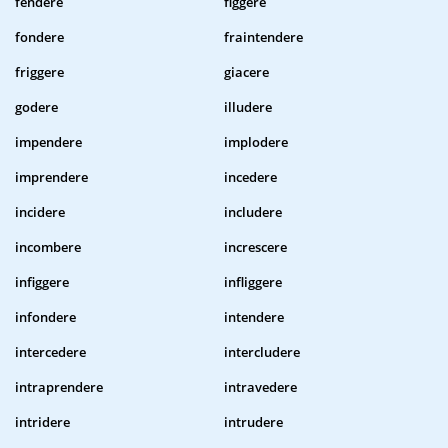
fendere
figgere
fondere
fraintendere
friggere
giacere
godere
illudere
impendere
implodere
imprendere
incedere
incidere
includere
incombere
increscere
infiggere
infliggere
infondere
intendere
intercedere
intercludere
intraprendere
intravedere
intridere
intrudere