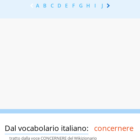
A
B
C
D
E
F
G
H
I
J
K
L
M
N
Dal vocabolario italiano:
concernere
tratto dalla voce CONCERNERE del Wikizionario