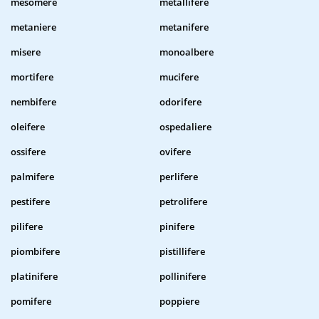
mesomere
metallifere
metaniere
metanifere
misere
monoalbere
mortifere
mucifere
nembifere
odorifere
oleifere
ospedaliere
ossifere
ovifere
palmifere
perlifere
pestifere
petrolifere
pilifere
pinifere
piombifere
pistillifere
platinifere
pollinifere
pomifere
poppiere