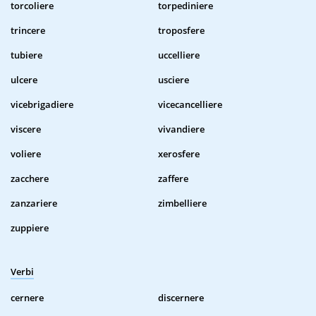
torcoliere
torpediniere
trincere
troposfere
tubiere
uccelliere
ulcere
usciere
vicebrigadiere
vicecancelliere
viscere
vivandiere
voliere
xerosfere
zacchere
zaffere
zanzariere
zimbelliere
zuppiere
Verbi
cernere
discernere