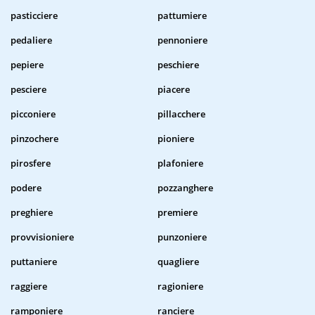
pasticciere
pattumiere
pedaliere
pennoniere
pepiere
peschiere
pesciere
piacere
picconiere
pillacchere
pinzochere
pioniere
pirosfere
plafoniere
podere
pozzanghere
preghiere
premiere
provvisioniere
punzoniere
puttaniere
quagliere
raggiere
ragioniere
ramponiere
ranciere