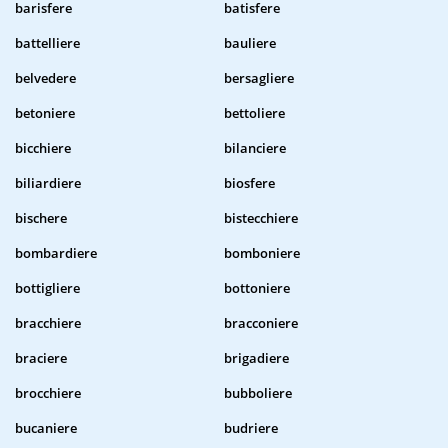
barisfere
batisfere
battelliere
bauliere
belvedere
bersagliere
betoniere
bettoliere
bicchiere
bilanciere
biliardiere
biosfere
bischere
bistecchiere
bombardiere
bomboniere
bottigliere
bottoniere
bracchiere
bracconiere
braciere
brigadiere
brocchiere
bubboliere
bucaniere
budriere