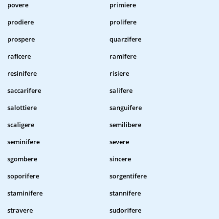
povere
primiere
prodiere
prolifere
prospere
quarzifere
raficere
ramifere
resinifere
risiere
saccarifere
salifere
salottiere
sanguifere
scaligere
semilibere
seminifere
severe
sgombere
sincere
soporifere
sorgentifere
staminifere
stannifere
stravere
sudorifere