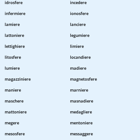
idrosfere
incedere
infermiere
ionosfere
lamiere
lanciere
lattoniere
legumiere
lettighiere
limiere
litosfere
locandiere
lumiere
madiere
magazziniere
magnetosfere
maniere
marniere
maschere
masnadiere
mattoniere
medagliere
megere
mentoniere
mesosfere
messaggere