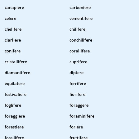
canapiere
carboniere
celere
cementifere
chelifere
chilifere
ciarliere
conchilifere
conifere
corallifere
cristallifere
cuprifere
diamantifere
diptere
equilatere
ferrifere
festivaliere
fiorifere
foglifere
foraggere
foraggiere
foraminifere
forestiere
foriere
fossilifere
fruttifere