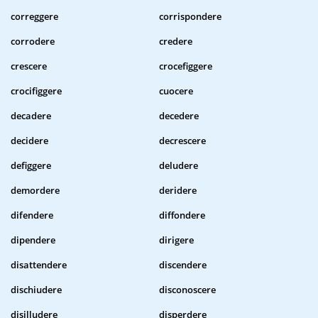
correggere
corrispondere
corrodere
credere
crescere
crocefiggere
crocifiggere
cuocere
decadere
decedere
decidere
decrescere
defiggere
deludere
demordere
deridere
difendere
diffondere
dipendere
dirigere
disattendere
discendere
dischiudere
disconoscere
disilludere
disperdere