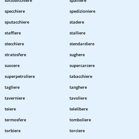
sottobicchiere
spalliere
specchiere
spedizioniere
sputacchiere
stadere
staffiere
stalliere
stecchiere
stendardiere
stratosfere
sughere
suocere
supercarcere
superpetroliere
tabacchiere
tagliere
tanghere
taverniere
tavoliere
teiere
telelibere
termosfere
tomboliere
torbiere
torciere