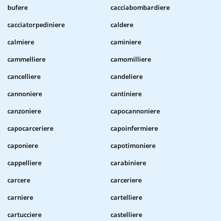
bufere
cacciabombardiere
cacciatorpediniere
caldere
calmiere
caminiere
cammelliere
camomilliere
cancelliere
candeliere
cannoniere
cantiniere
canzoniere
capocannoniere
capocarceriere
capoinfermiere
caponiere
capotimoniere
cappelliere
carabiniere
carcere
carceriere
carniere
cartelliere
cartucciere
castelliere