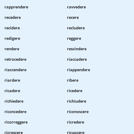
rapprendere
ravvedere
recedere
recere
recidere
recludere
redigere
reggere
rendere
rescindere
retrocedere
riaccadere
riaccendere
riappendere
riardere
ribere
ricadere
ricedere
richiedere
richiudere
riconcedere
riconoscere
ricorreggere
ricredere
ricrescere
ricuocere