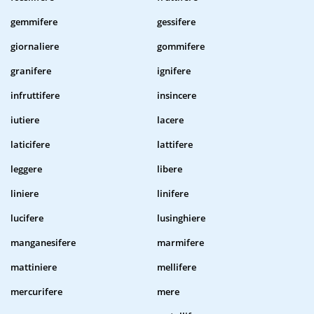
gemmifere
gessifere
giornaliere
gommifere
granifere
ignifere
infruttifere
insincere
iutiere
lacere
laticifere
lattifere
leggere
libere
liniere
linifere
lucifere
lusinghiere
manganesifere
marmifere
mattiniere
mellifere
mercurifere
mere