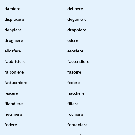
damiere
delibere
dispiacere
doganiere
doppiere
drappiere
droghiere
edere
eliosfere
esosfere
fabbriciere
faccendiere
falconiere
fascere
fattucchiere
federe
fescere
fiacchere
filandiere
filiere
fiociniere
fochiere
fodere
fontaniere