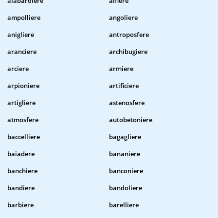
alabardiere
alfiere
ampolliere
angoliere
anigliere
antroposfere
aranciere
archibugiere
arciere
armiere
arpioniere
artificiere
artigliere
astenosfere
atmosfere
autobetoniere
baccelliere
bagagliere
baiadere
bananiere
banchiere
banconiere
bandiere
bandoliere
barbiere
barelliere