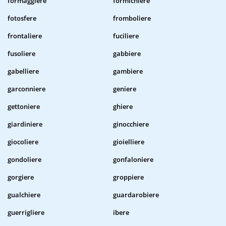
formaggiere
formichiere
fotosfere
fromboliere
frontaliere
fuciliere
fusoliere
gabbiere
gabelliere
gambiere
garconniere
geniere
gettoniere
ghiere
giardiniere
ginocchiere
giocoliere
gioielliere
gondoliere
gonfaloniere
gorgiere
groppiere
gualchiere
guardarobiere
guerrigliere
ibere