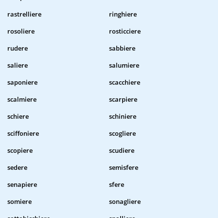
rastrelliere
ringhiere
rosoliere
rosticciere
rudere
sabbiere
saliere
salumiere
saponiere
scacchiere
scalmiere
scarpiere
schiere
schiniere
sciffoniere
scogliere
scopiere
scudiere
sedere
semisfere
senapiere
sfere
somiere
sonagliere