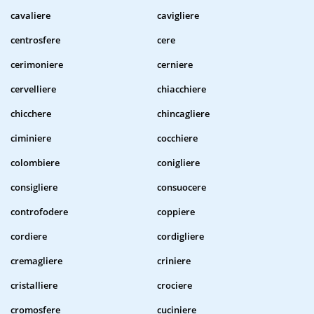
cavaliere
cavigliere
centrosfere
cere
cerimoniere
cerniere
cervelliere
chiacchiere
chicchere
chincagliere
ciminiere
cocchiere
colombiere
conigliere
consigliere
consuocere
controfodere
coppiere
cordiere
cordigliere
cremagliere
criniere
cristalliere
crociere
cromosfere
cuciniere