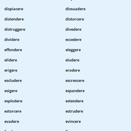
dispiacere
dissuadere
distendere
distorcere
distruggere
divedere
dividere
eccedere
effondere
eleggere
elidere
eludere
erigere
erodere
escludere
escrescere
esigere
espandere
esplodere
estendere
estorcere
estrudere
evadere
evincere