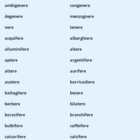
ambigenere
congenere
degenere
menzognere
nere
tenere
acquifere
alberghiere
alluminifere
altere
aptere
argentifere
attere
aurifere
austere
barricadiere
battagliere
becere
berbere
bilatere
boracifere
branchifere
bulbifere
caffeifere
calcarifere
calcifere