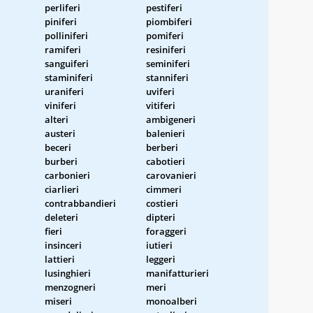
perliferi
pestiferi
piniferi
piombiferi
polliniferi
pomiferi
ramiferi
resiniferi
sanguiferi
seminiferi
staminiferi
stanniferi
uraniferi
uviferi
viniferi
vitiferi
alteri
ambigeneri
austeri
balenieri
beceri
berberi
burberi
cabotieri
carbonieri
carovanieri
ciarlieri
cimmeri
contrabbandieri
costieri
deleteri
dipteri
fieri
foraggeri
insinceri
iutieri
lattieri
leggeri
lusinghieri
manifatturieri
menzogneri
meri
miseri
monoalberi