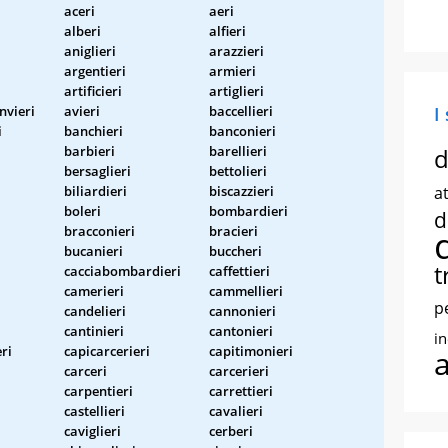
aceri
aeri
alberi
alfieri
aniglieri
arazzieri
argentieri
armieri
artificieri
artiglieri
nvieri
avieri
baccellieri
I
i
banchieri
banconieri
barbieri
barellieri
d
bersaglieri
bettolieri
biliardieri
biscazzieri
at
boleri
bombardieri
d
bracconieri
bracieri
bucanieri
buccheri
t
cacciabombardieri
caffettieri
camerieri
cammellieri
p
candelieri
cannonieri
cantinieri
cantonieri
i
ri
capicarcerieri
capitimonieri
carceri
carcerieri
carpentieri
carrettieri
castellieri
cavalieri
caviglieri
cerberi