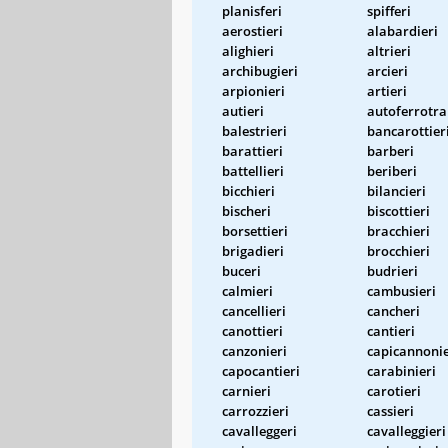
planisferi
spifferi
aerostieri
alabardieri
alighieri
altrieri
archibugieri
arcieri
arpionieri
artieri
autieri
autoferrotra
balestrieri
bancarottier
barattieri
barberi
battellieri
beriberi
bicchieri
bilancieri
bischeri
biscottieri
borsettieri
bracchieri
brigadieri
brocchieri
buceri
budrieri
calmieri
cambusieri
cancellieri
cancheri
canottieri
cantieri
canzonieri
capicannonie
capocantieri
carabinieri
carnieri
carotieri
carrozzieri
cassieri
cavalleggeri
cavalleggieri