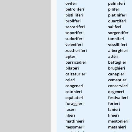
oviferi
palmiferi
petroliferi
piliferi
pistilliferi
platiniferi
proliferi
quarziferi
saccariferi
saliferi
soporiferi
sorgentiferi
sudoriferi
tanniferi
veleniferi
vessilliferi
zuccheriferi
alberghieri
apteri
atteri
barricadieri
battaglieri
bilateri
brughieri
calzaturieri
canapieri
celeri
cementieri
congeneri
conservieri
cotonieri
degeneri
equilateri
festivalieri
foraggieri
forieri
laceri
lanieri
liberi
linieri
mattinieri
mentonieri
mesomeri
metanieri