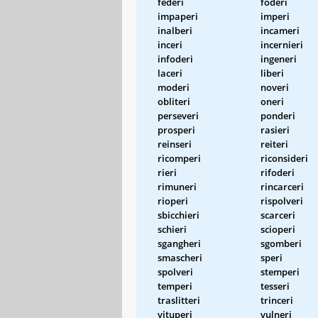
federi
foderi
impaperi
imperi
inalberi
incameri
inceri
incernieri
infoderi
ingeneri
laceri
liberi
moderi
noveri
obliteri
oneri
perseveri
ponderi
prosperi
rasieri
reinseri
reiteri
ricomperi
riconsideri
rieri
rifoderi
rimuneri
rincarceri
rioperi
rispolveri
sbicchieri
scarceri
schieri
scioperi
sgangheri
sgomberi
smascheri
speri
spolveri
stemperi
temperi
tesseri
traslitteri
trinceri
vituperi
vulneri