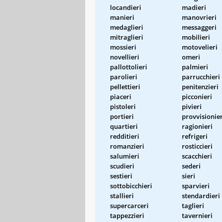
locandieri
madieri
manieri
manovrieri
medaglieri
messaggeri
mitraglieri
mobilieri
mossieri
motovelieri
novellieri
omeri
pallottolieri
palmieri
parolieri
parrucchieri
pellettieri
penitenzieri
piaceri
picconieri
pistoleri
pivieri
portieri
provvisionier
quartieri
ragionieri
redditieri
refrigeri
romanzieri
rosticcieri
salumieri
scacchieri
scudieri
sederi
sestieri
sieri
sottobicchieri
sparvieri
stallieri
stendardieri
supercarceri
taglieri
tappezzieri
tavernieri