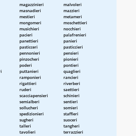
magazzinieri
malvoleri
masnadieri
mazzieri
mestieri
metameri
mongomeri
moschettieri
musichieri
nocchieri
pacieri
palafrenieri
panettieri
panieri
pasticceri
pasticcieri
pennonieri
pensieri
pinzocheri
pionieri
poderi
pontieri
i
puttanieri
quaglieri
ramponieri
rancieri
rigattieri
riverberi
ruderi
saettieri
scacciapensieri
schinieri
semialberi
sentieri
sollucheri
somieri
spedizionieri
staffieri
sugheri
suoceri
talleri
tangheri
tavolieri
terrazzieri