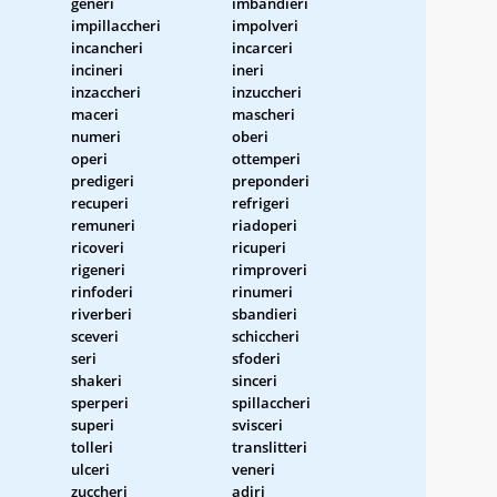
generi
imbandieri
impillaccheri
impolveri
incancheri
incarceri
incineri
ineri
inzaccheri
inzuccheri
maceri
mascheri
numeri
oberi
operi
ottemperi
predigeri
preponderi
recuperi
refrigeri
remuneri
riadoperi
ricoveri
ricuperi
rigeneri
rimproveri
rinfoderi
rinumeri
riverberi
sbandieri
sceveri
schiccheri
seri
sfoderi
shakeri
sinceri
sperperi
spillaccheri
superi
svisceri
tolleri
translitteri
ulceri
veneri
zuccheri
adiri