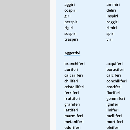
aggiri
ammiri
cospiri
deliri
giri
inspiri
perspiri
raggiri
rigiri
rimiri
sospiri
spiri
traspiri
viri
Aggettivi
branchiferi
acquiferi
auriferi
boraciferi
calcariferi
calciferi
chiliferi
conchiliferi
cristalliferi
crociferi
ferriferi
fioriferi
fruttiferi
gemmiferi
graniferi
igniferi
lattiferi
liniferi
marmiferi
melliferi
metaniferi
mortiferi
odoriferi
oleiferi