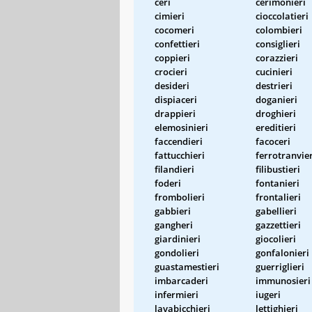
ceri
cerimonieri
cimieri
cioccolatieri
cocomeri
colombieri
confettieri
consiglieri
coppieri
corazzieri
crocieri
cucinieri
desideri
destrieri
dispiaceri
doganieri
drappieri
droghieri
elemosinieri
ereditieri
faccendieri
facoceri
fattucchieri
ferrotranvier
filandieri
filibustieri
foderi
fontanieri
frombolieri
frontalieri
gabbieri
gabellieri
gangheri
gazzettieri
giardinieri
giocolieri
gondolieri
gonfalonieri
guastamestieri
guerriglieri
imbarcaderi
immunosieri
infermieri
iugeri
lavabicchieri
lettighieri