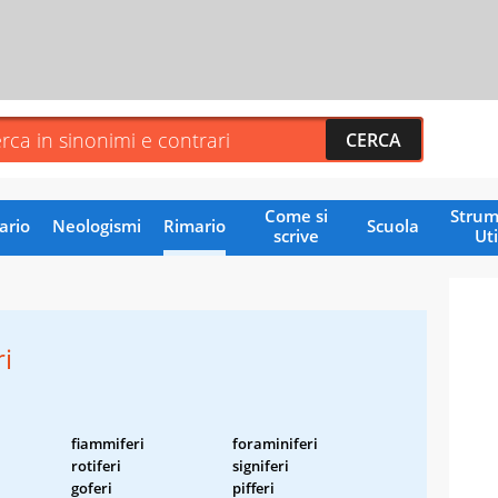
Come si
Strum
ario
Neologismi
Rimario
Scuola
scrive
Uti
i
fiammiferi
foraminiferi
rotiferi
signiferi
goferi
pifferi