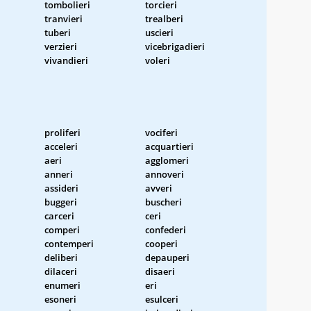
tombolieri
torcieri
tranvieri
trealberi
tuberi
uscieri
verzieri
vicebrigadieri
vivandieri
voleri
proliferi
vociferi
acceleri
acquartieri
aeri
agglomeri
anneri
annoveri
assideri
avveri
buggeri
buscheri
carceri
ceri
comperi
confederi
contemperi
cooperi
deliberi
depauperi
dilaceri
disaeri
enumeri
eri
esoneri
esulceri