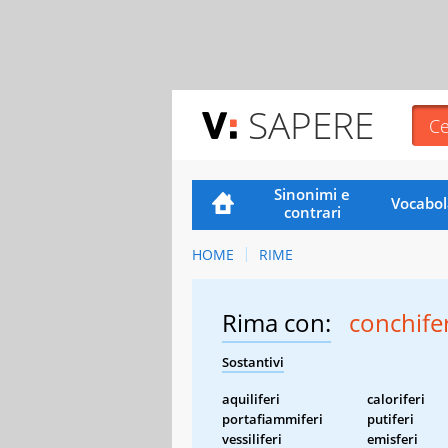
SAPERE
Sinonimi e
Vocabol
contrari
HOME
RIME
Rima con:
conchifer
Sostantivi
aquiliferi
caloriferi
portafiammiferi
putiferi
vessiliferi
emisferi