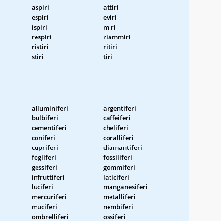
aspiri
attiri
espiri
eviri
ispiri
miri
respiri
riammiri
ristiri
ritiri
stiri
tiri
alluminiferi
argentiferi
bulbiferi
caffeiferi
cementiferi
cheliferi
coniferi
coralliferi
cupriferi
diamantiferi
fogliferi
fossiliferi
gessiferi
gommiferi
infruttiferi
laticiferi
luciferi
manganesiferi
mercuriferi
metalliferi
muciferi
nembiferi
ombrelliferi
ossiferi