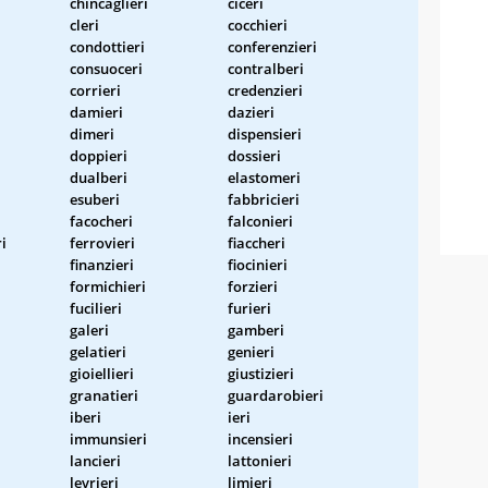
chincaglieri
ciceri
cleri
cocchieri
condottieri
conferenzieri
consuoceri
contralberi
corrieri
credenzieri
damieri
dazieri
dimeri
dispensieri
doppieri
dossieri
dualberi
elastomeri
esuberi
fabbricieri
facocheri
falconieri
i
ferrovieri
fiaccheri
finanzieri
fiocinieri
formichieri
forzieri
fucilieri
furieri
galeri
gamberi
gelatieri
genieri
gioiellieri
giustizieri
granatieri
guardarobieri
iberi
ieri
immunsieri
incensieri
lancieri
lattonieri
levrieri
limieri