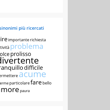
 sinonimi più ricercati
ire
importante
richiesta
problema
tività
prolisso
olce
divertente
ranquillo
difficile
acume
ermettere
fare
particolare
bello
nerme
amore
paura