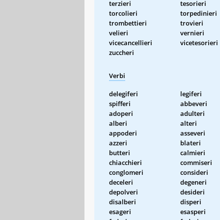
terzieri
tesorieri
torcolieri
torpedinieri
trombettieri
trovieri
velieri
vernieri
vicecancellieri
vicetesorieri
zuccheri
Verbi
delegiferi
legiferi
spifferi
abbeveri
adoperi
adulteri
alberi
alteri
appoderi
asseveri
azzeri
blateri
butteri
calmieri
chiacchieri
commiseri
conglomeri
consideri
deceleri
degeneri
depolveri
desideri
disalberi
disperi
esageri
esasperi