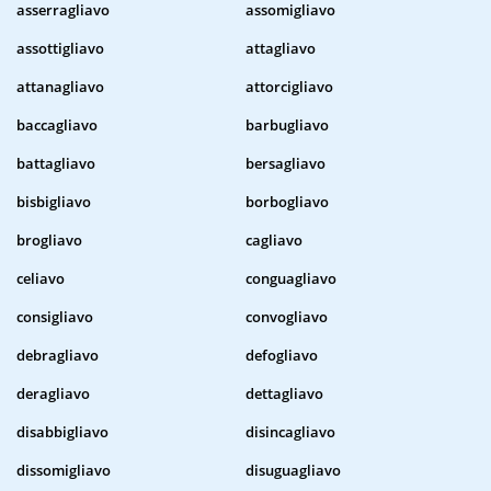
asserragliavo
assomigliavo
assottigliavo
attagliavo
attanagliavo
attorcigliavo
baccagliavo
barbugliavo
battagliavo
bersagliavo
bisbigliavo
borbogliavo
brogliavo
cagliavo
celiavo
conguagliavo
consigliavo
convogliavo
debragliavo
defogliavo
deragliavo
dettagliavo
disabbigliavo
disincagliavo
dissomigliavo
disuguagliavo