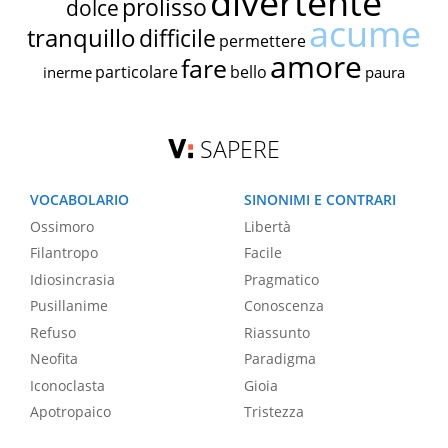
divertente
prolisso
dolce
acume
tranquillo
difficile
permettere
amore
fare
particolare
bello
inerme
paura
SAPERE
VOCABOLARIO
SINONIMI E CONTRARI
Ossimoro
Libertà
Filantropo
Facile
Idiosincrasia
Pragmatico
Pusillanime
Conoscenza
Refuso
Riassunto
Neofita
Paradigma
Iconoclasta
Gioia
Apotropaico
Tristezza