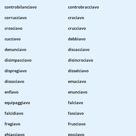
controbilanciavo
controbracciavo
corrucciavo
crociavo
crosciavo
crucciavo
cucciavo
debbiavo
denunciavo
discacciavo
disimpacciavo
disincrociavo
dispregiavo
disselciavo
dissociavo
emaciavo
enfiavo
enunciavo
equipaggiavo
falciavo
falcidiavo
fasciavo
fregiavo
frusciavo
ghiacciavo
gocciavo