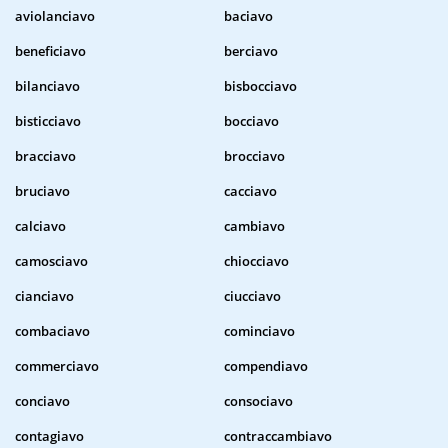
aviolanciavo
baciavo
beneficiavo
berciavo
bilanciavo
bisbocciavo
bisticciavo
bocciavo
bracciavo
brocciavo
bruciavo
cacciavo
calciavo
cambiavo
camosciavo
chiocciavo
cianciavo
ciucciavo
combaciavo
cominciavo
commerciavo
compendiavo
conciavo
consociavo
contagiavo
contraccambiavo