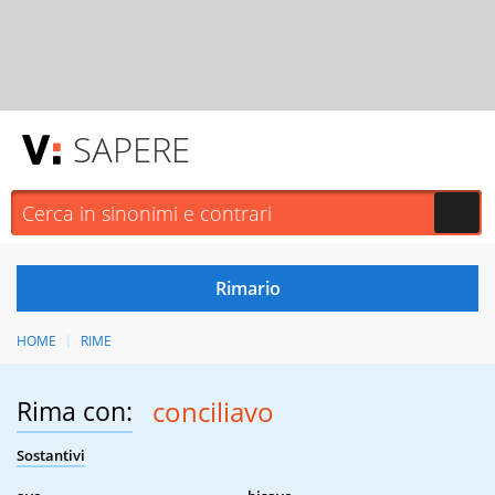
SAPERE
HOME
RIME
Rima con:
conciliavo
Sostantivi