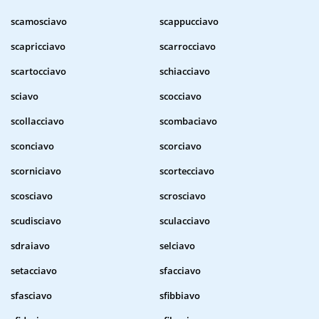
scamosciavo
scappucciavo
scapricciavo
scarrocciavo
scartocciavo
schiacciavo
sciavo
scocciavo
scollacciavo
scombaciavo
sconciavo
scorciavo
scorniciavo
scortecciavo
scosciavo
scrosciavo
scudisciavo
sculacciavo
sdraiavo
selciavo
setacciavo
sfacciavo
sfasciavo
sfibbiavo