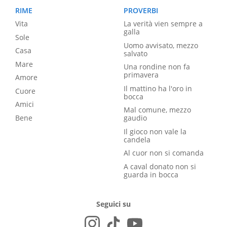
RIME
PROVERBI
Vita
La verità vien sempre a
galla
Sole
Uomo avvisato, mezzo
Casa
salvato
Mare
Una rondine non fa
primavera
Amore
Il mattino ha l'oro in
Cuore
bocca
Amici
Mal comune, mezzo
Bene
gaudio
Il gioco non vale la
candela
Al cuor non si comanda
A caval donato non si
guarda in bocca
Seguici su