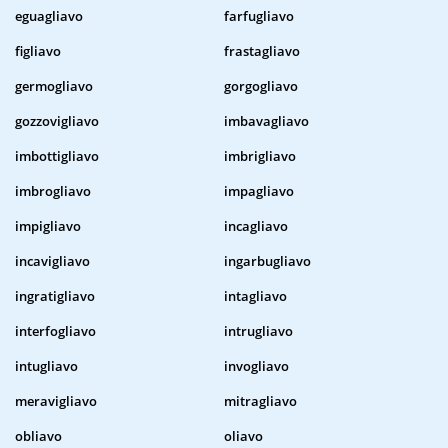
eguagliavo
farfugliavo
figliavo
frastagliavo
germogliavo
gorgogliavo
gozzovigliavo
imbavagliavo
imbottigliavo
imbrigliavo
imbrogliavo
impagliavo
impigliavo
incagliavo
incavigliavo
ingarbugliavo
ingratigliavo
intagliavo
interfogliavo
intrugliavo
intugliavo
invogliavo
meravigliavo
mitragliavo
obliavo
oliavo