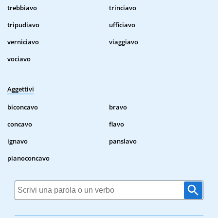
trebbiavo
trinciavo
tripudiavo
ufficiavo
verniciavo
viaggiavo
vociavo
Aggettivi
biconcavo
bravo
concavo
flavo
ignavo
panslavo
pianoconcavo