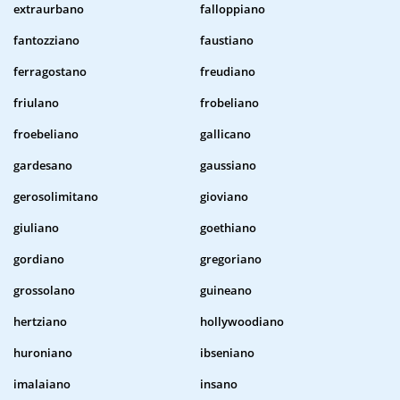
extraurbano
falloppiano
fantozziano
faustiano
ferragostano
freudiano
friulano
frobeliano
froebeliano
gallicano
gardesano
gaussiano
gerosolimitano
gioviano
giuliano
goethiano
gordiano
gregoriano
grossolano
guineano
hertziano
hollywoodiano
huroniano
ibseniano
imalaiano
insano