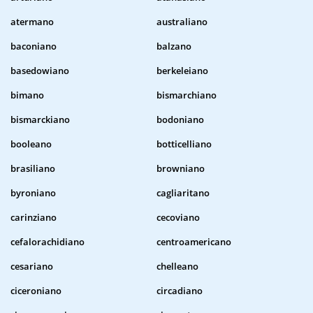
atermano
australiano
baconiano
balzano
basedowiano
berkeleiano
bimano
bismarchiano
bismarckiano
bodoniano
booleano
botticelliano
brasiliano
browniano
byroniano
cagliaritano
carinziano
cecoviano
cefalorachidiano
centroamericano
cesariano
chelleano
ciceroniano
circadiano