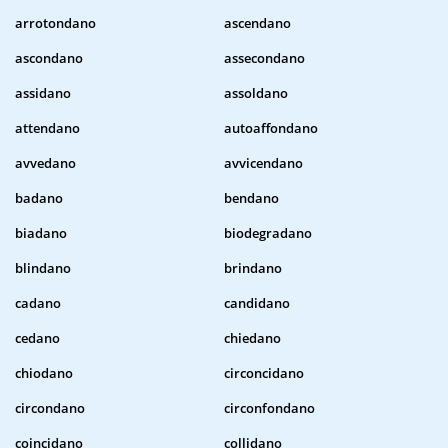
arrotondano
ascendano
ascondano
assecondano
assidano
assoldano
attendano
autoaffondano
avvedano
avvicendano
badano
bendano
biadano
biodegradano
blindano
brindano
cadano
candidano
cedano
chiedano
chiodano
circoncidano
circondano
circonfondano
coincidano
collidano