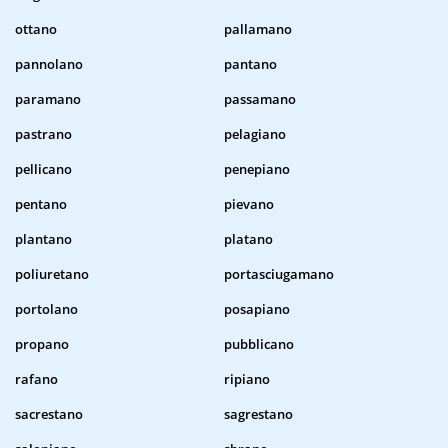
ottano
pallamano
pannolano
pantano
paramano
passamano
pastrano
pelagiano
pellicano
penepiano
pentano
pievano
plantano
platano
poliuretano
portasciugamano
portolano
posapiano
propano
pubblicano
rafano
ripiano
sacrestano
sagrestano