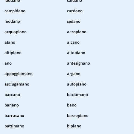
laudano
caldano
campidano
cardano
modano
sedano
acquaplano
aeroplano
alano
alcano
altipiano
altopiano
ano
antesignano
appoggiamano
argano
asciugamano
autopiano
baccano
baciamano
banano
bano
barracano
bassopiano
battimano
biplano