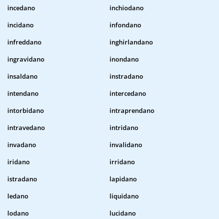
incedano
inchiodano
incidano
infondano
infreddano
inghirlandano
ingravidano
inondano
insaldano
instradano
intendano
intercedano
intorbidano
intraprendano
intravedano
intridano
invadano
invalidano
iridano
irridano
istradano
lapidano
ledano
liquidano
lodano
lucidano