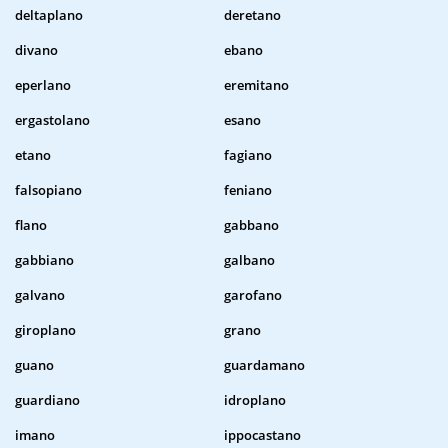
deltaplano
deretano
divano
ebano
eperlano
eremitano
ergastolano
esano
etano
fagiano
falsopiano
feniano
flano
gabbano
gabbiano
galbano
galvano
garofano
giroplano
grano
guano
guardamano
guardiano
idroplano
imano
ippocastano