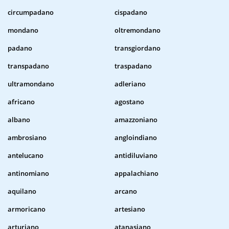
circumpadano
cispadano
mondano
oltremondano
padano
transgiordano
transpadano
traspadano
ultramondano
adleriano
africano
agostano
albano
amazzoniano
ambrosiano
angloindiano
antelucano
antidiluviano
antinomiano
appalachiano
aquilano
arcano
armoricano
artesiano
arturiano
atanasiano