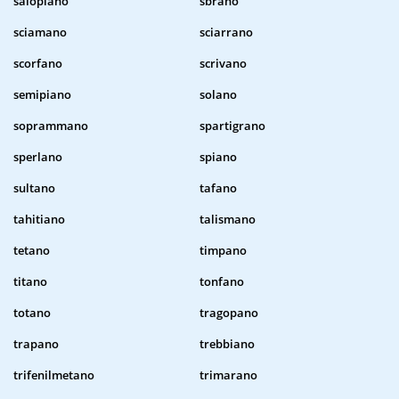
salopiano
sbrano
sciamano
sciarrano
scorfano
scrivano
semipiano
solano
soprammano
spartigrano
sperlano
spiano
sultano
tafano
tahitiano
talismano
tetano
timpano
titano
tonfano
totano
tragopano
trapano
trebbiano
trifenilmetano
trimarano