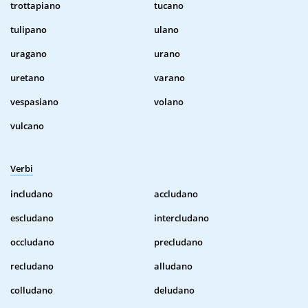
trottapiano
tucano
tulipano
ulano
uragano
urano
uretano
varano
vespasiano
volano
vulcano
Verbi
includano
accludano
escludano
intercludano
occludano
precludano
recludano
alludano
colludano
deludano