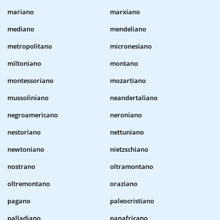
mariano
marxiano
mediano
mendeliano
metropolitano
micronesiano
miltoniano
montano
montessoriano
mozartiano
mussoliniano
neandertaliano
negroamericano
neroniano
nestoriano
nettuniano
newtoniano
nietzschiano
nostrano
oltramontano
oltremontano
oraziano
pagano
paleocristiano
palladiano
panafricano