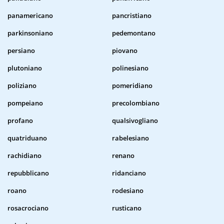
panamericano
pancristiano
parkinsoniano
pedemontano
persiano
piovano
plutoniano
polinesiano
poliziano
pomeridiano
pompeiano
precolombiano
profano
qualsivogliano
quatriduano
rabelesiano
rachidiano
renano
repubblicano
ridanciano
roano
rodesiano
rosacrociano
rusticano