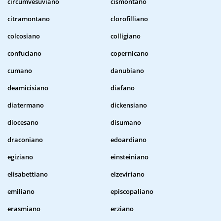
circumvesuviano
cismontano
citramontano
clorofilliano
colcosiano
colligiano
confuciano
copernicano
cumano
danubiano
deamicisiano
diafano
diatermano
dickensiano
diocesano
disumano
draconiano
edoardiano
egiziano
einsteiniano
elisabettiano
elzeviriano
emiliano
episcopaliano
erasmiano
erziano