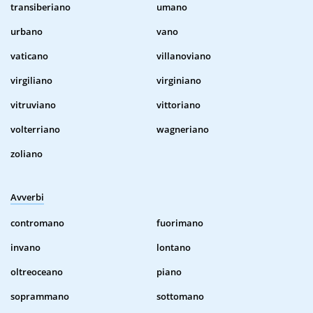
transiberiano
umano
urbano
vano
vaticano
villanoviano
virgiliano
virginiano
vitruviano
vittoriano
volterriano
wagneriano
zoliano
Avverbi
contromano
fuorimano
invano
lontano
oltreoceano
piano
soprammano
sottomano