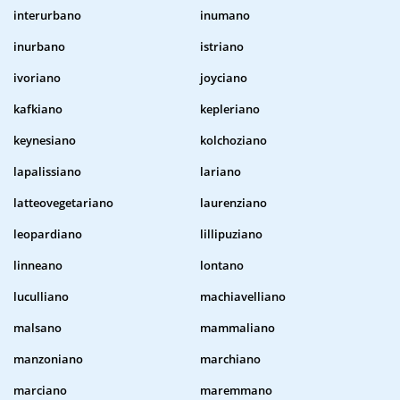
interurbano
inumano
inurbano
istriano
ivoriano
joyciano
kafkiano
kepleriano
keynesiano
kolchoziano
lapalissiano
lariano
latteovegetariano
laurenziano
leopardiano
lillipuziano
linneano
lontano
luculliano
machiavelliano
malsano
mammaliano
manzoniano
marchiano
marciano
maremmano