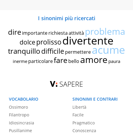
I sinonimi più ricercati
problema
dire
importante
richiesta
attività
divertente
prolisso
dolce
acume
tranquillo
difficile
permettere
amore
fare
particolare
bello
inerme
paura
SAPERE
VOCABOLARIO
SINONIMI E CONTRARI
Ossimoro
Libertà
Filantropo
Facile
Idiosincrasia
Pragmatico
Pusillanime
Conoscenza