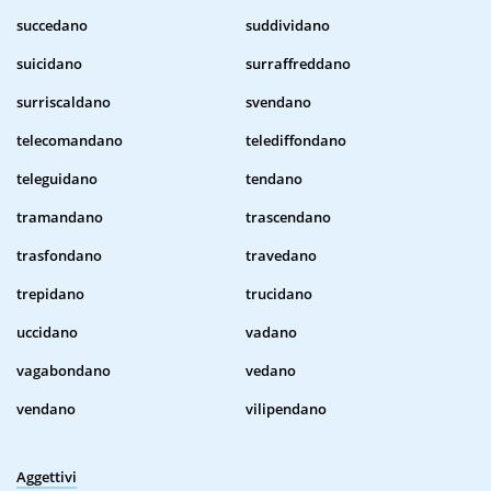
succedano
suddividano
suicidano
surraffreddano
surriscaldano
svendano
telecomandano
telediffondano
teleguidano
tendano
tramandano
trascendano
trasfondano
travedano
trepidano
trucidano
uccidano
vadano
vagabondano
vedano
vendano
vilipendano
Aggettivi