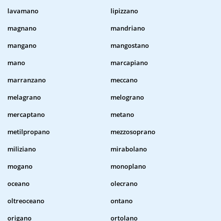
lavamano
lipizzano
magnano
mandriano
mangano
mangostano
mano
marcapiano
marranzano
meccano
melagrano
melograno
mercaptano
metano
metilpropano
mezzosoprano
miliziano
mirabolano
mogano
monoplano
oceano
olecrano
oltreoceano
ontano
origano
ortolano