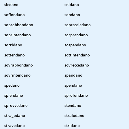
siedano
snidano
soffondano
sondano
soprabbondano
soprassiedano
soprintendano
sorprendano
sorridano
sospendano
sottendano
sottintendano
sovrabbondano
sovreccedano
sovrintendano
spandano
spedano
spendano
splendano
sprofondano
sprovvedano
stendano
stragodano
stralodano
stravedano
stridano