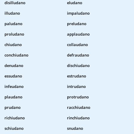
disilludano
eludano
illudano
impaludano
paludano
preludano
proludano
applaudano
chiudano
collaudano
conchiudano
defraudano
denudano
dischiudano
essudano
estrudano
infeudano
intrudano
plaudano
protrudano
prudano
racchiudano
richiudano
rinchiudano
schiudano
snudano