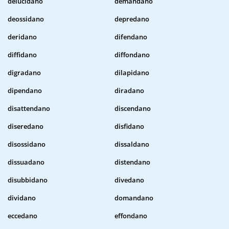
delucidano
demandano
deossidano
depredano
deridano
difendano
diffidano
diffondano
digradano
dilapidano
dipendano
diradano
disattendano
discendano
diseredano
disfidano
disossidano
dissaldano
dissuadano
distendano
disubbidano
divedano
dividano
domandano
eccedano
effondano