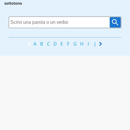
sottotono
A
B
C
D
E
F
G
H
I
J
K
L
M
N