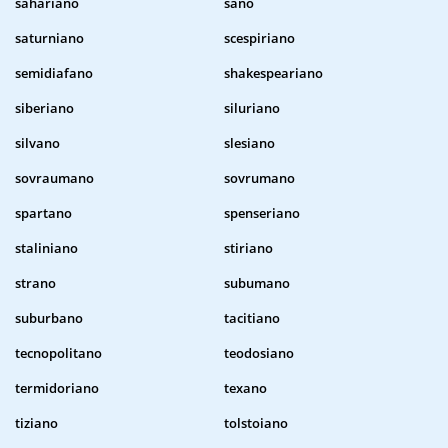
sahariano
sano
saturniano
scespiriano
semidiafano
shakespeariano
siberiano
siluriano
silvano
slesiano
sovraumano
sovrumano
spartano
spenseriano
staliniano
stiriano
strano
subumano
suburbano
tacitiano
tecnopolitano
teodosiano
termidoriano
texano
tiziano
tolstoiano