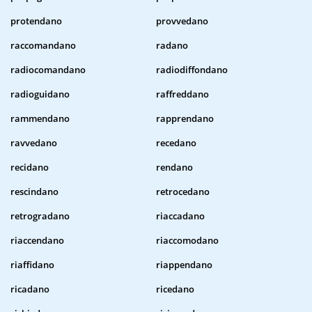
protendano
provvedano
raccomandano
radano
radiocomandano
radiodiffondano
radioguidano
raffreddano
rammendano
rapprendano
ravvedano
recedano
recidano
rendano
rescindano
retrocedano
retrogradano
riaccadano
riaccendano
riaccomodano
riaffidano
riappendano
ricadano
ricedano