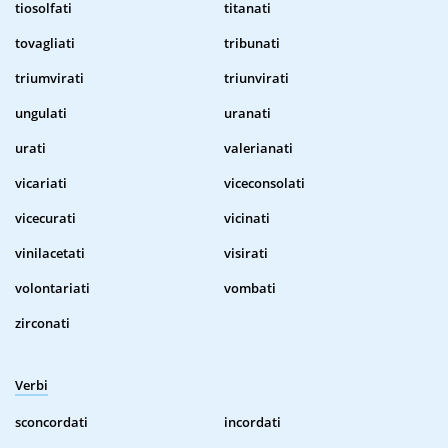
tiosolfati
titanati
tovagliati
tribunati
triumvirati
triunvirati
ungulati
uranati
urati
valerianati
vicariati
viceconsolati
vicecurati
vicinati
vinilacetati
visirati
volontariati
vombati
zirconati
Verbi
sconcordati
incordati