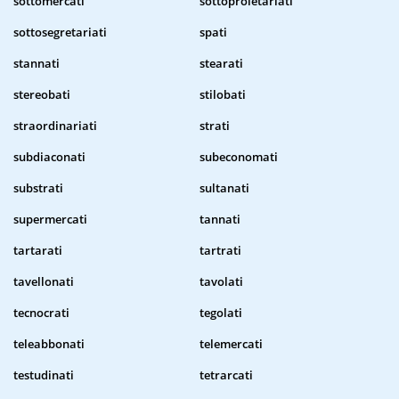
sottomercati
sottoproletariati
sottosegretariati
spati
stannati
stearati
stereobati
stilobati
straordinariati
strati
subdiaconati
subeconomati
substrati
sultanati
supermercati
tannati
tartarati
tartrati
tavellonati
tavolati
tecnocrati
tegolati
teleabbonati
telemercati
testudinati
tetrarcati