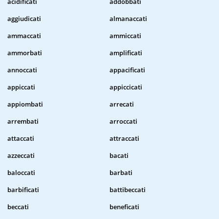
acidificati
addobbati
aggiudicati
almanaccati
ammaccati
ammiccati
ammorbati
amplificati
annoccati
appacificati
appiccati
appiccicati
appiombati
arrecati
arrembati
arroccati
attaccati
attraccati
azzeccati
bacati
baloccati
barbati
barbificati
battibeccati
beccati
beneficati