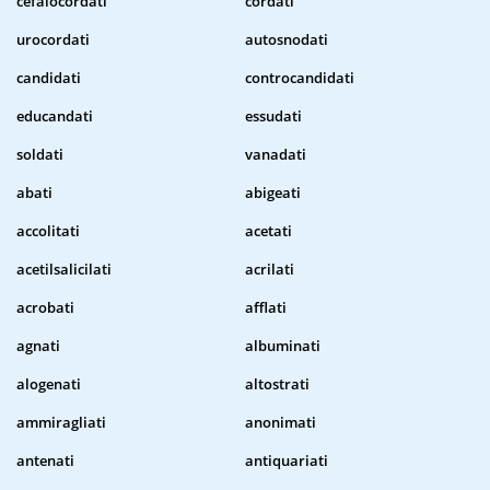
cefalocordati
cordati
urocordati
autosnodati
candidati
controcandidati
educandati
essudati
soldati
vanadati
abati
abigeati
accolitati
acetati
acetilsalicilati
acrilati
acrobati
afflati
agnati
albuminati
alogenati
altostrati
ammiragliati
anonimati
antenati
antiquariati