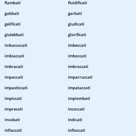
flambati
fluidificati
gabbati
garbati
gelificati
giudicati
giulebbati
glorificati
imbacuccati
imbeccati
imbiaccati
imboccati
imbracati
imbroccati
impaccati
imparruccati
impasticcati
impataccati
impiccati
impiombati
imprecati
incoccati
incubati
indicati
infiaccati
infioccati