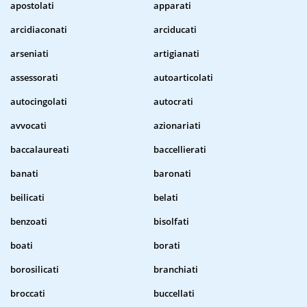
apostolati
apparati
arcidiaconati
arciducati
arseniati
artigianati
assessorati
autoarticolati
autocingolati
autocrati
avvocati
azionariati
baccalaureati
baccellierati
banati
baronati
beilicati
belati
benzoati
bisolfati
boati
borati
borosilicati
branchiati
broccati
buccellati