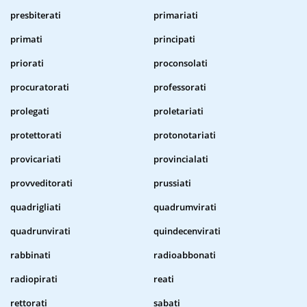
presbiterati
primariati
primati
principati
priorati
proconsolati
procuratorati
professorati
prolegati
proletariati
protettorati
protonotariati
provicariati
provincialati
provveditorati
prussiati
quadrigliati
quadrumvirati
quadrunvirati
quindecenvirati
rabbinati
radioabbonati
radiopirati
reati
rettorati
sabati