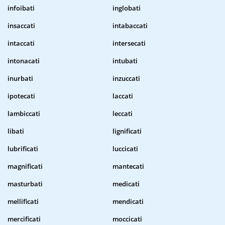
infoibati
inglobati
insaccati
intabaccati
intaccati
intersecati
intonacati
intubati
inurbati
inzuccati
ipotecati
laccati
lambiccati
leccati
libati
lignificati
lubrificati
luccicati
magnificati
mantecati
masturbati
medicati
mellificati
mendicati
mercificati
moccicati