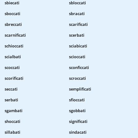
sbiecati
sbloccati
sboccati
sbracati
sbreccati
scarificati
scarnificati
scerbati
schioccati
sciabicati
scialbati
scioccati
scoccati
sconficcati
scorificati
scroccati
seccati
semplificati
serbati
sfioccati
sgambati
sgobbati
shoccati
significati
sillabati
sindacati