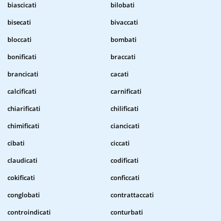
biascicati
bilobati
bisecati
bivaccati
bloccati
bombati
bonificati
braccati
brancicati
cacati
calcificati
carnificati
chiarificati
chilificati
chimificati
ciancicati
cibati
ciccati
claudicati
codificati
cokificati
conficcati
conglobati
contrattaccati
controindicati
conturbati