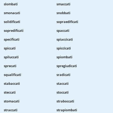
slombati
smaccati
smonacati
snobbati
solidificati
sopraedificati
sopredificati
spaccati
specificati
spiaccicati
spiccati
spiccicati
spiluccati
spiombati
sprecati
spregiudicati
squalificati
sradicati
stabaccati
staccati
steccati
stoccati
stomacati
straboccati
straccati
strapiombati