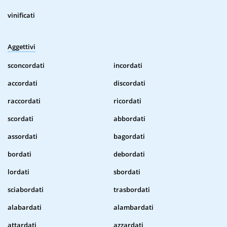
vinificati
Aggettivi
sconcordati
incordati
accordati
discordati
raccordati
ricordati
scordati
abbordati
assordati
bagordati
bordati
debordati
lordati
sbordati
sciabordati
trasbordati
alabardati
alambardati
attardati
azzardati