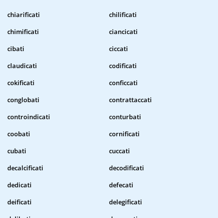
chiarificati
chilificati
chimificati
ciancicati
cibati
ciccati
claudicati
codificati
cokificati
conficcati
conglobati
contrattaccati
controindicati
conturbati
coobati
cornificati
cubati
cuccati
decalcificati
decodificati
dedicati
defecati
deificati
delegificati