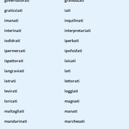
governatorati
granducati
graticciati
iati
imanati
inquilinati
interinati
interpretariati
iodidrati
iperbati
ipermercati
ipofosfati
ispettorati
laicati
langraviati
lati
latrati
lettorati
levirati
loggiati
loricati
magnati
maltagliati
manati
mandarinati
marchesati