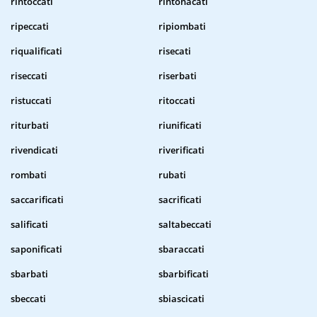
rintoccati
rintonacati
ripeccati
ripiombati
riqualificati
risecati
riseccati
riserbati
ristuccati
ritoccati
riturbati
riunificati
rivendicati
riverificati
rombati
rubati
saccarificati
sacrificati
salificati
saltabeccati
saponificati
sbaraccati
sbarbati
sbarbificati
sbeccati
sbiascicati