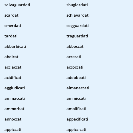
salvaguardati
sbugiardati
scardati
schiavardati
smerdati
sogguardati
tardati
traguardati
abbarbicati
abboccati
abdicati
accecati
acciaccati
accoccati
acidificati
addobbati
aggiudicati
almanaccati
ammaccati
ammiccati
ammorbati
amplificati
annoccati
appacificati
appiccati
appiccicati