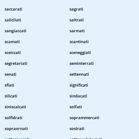
saccarati
sagrati
salicilati
saltrati
sangiaccati
sarmati
scamati
scantinati
sceiccati
sceneggiati
segretariati
seminterrati
senati
settennati
sfiati
significati
silicati
sindacati
siniscalcati
solfati
solfidrati
soprammercati
sopraornati
sostrati