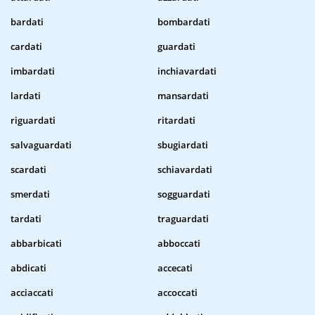
bardati
bombardati
cardati
guardati
imbardati
inchiavardati
lardati
mansardati
riguardati
ritardati
salvaguardati
sbugiardati
scardati
schiavardati
smerdati
sogguardati
tardati
traguardati
abbarbicati
abboccati
abdicati
accecati
acciaccati
accoccati