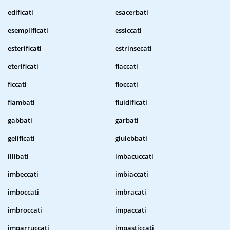
edificati
esacerbati
esemplificati
essiccati
esterificati
estrinsecati
eterificati
fiaccati
ficcati
fioccati
flambati
fluidificati
gabbati
garbati
gelificati
giulebbati
illibati
imbacuccati
imbeccati
imbiaccati
imboccati
imbracati
imbroccati
impaccati
imparruccati
impasticcati