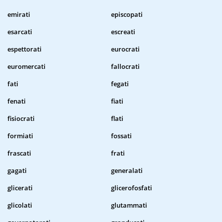
emirati
episcopati
esarcati
escreati
espettorati
eurocrati
euromercati
fallocrati
fati
fegati
fenati
fiati
fisiocrati
flati
formiati
fossati
frascati
frati
gagati
generalati
glicerati
glicerofosfati
glicolati
glutammati