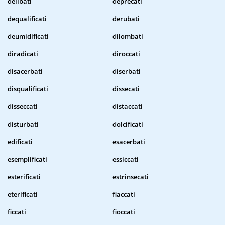
delibati
deprecati
dequalificati
derubati
deumidificati
dilombati
diradicati
diroccati
disacerbati
diserbati
disqualificati
dissecati
disseccati
distaccati
disturbati
dolcificati
edificati
esacerbati
esemplificati
essiccati
esterificati
estrinsecati
eterificati
fiaccati
ficcati
fioccati