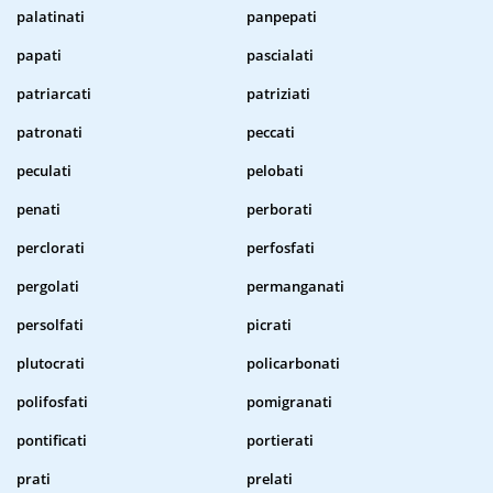
palatinati
panpepati
papati
pascialati
patriarcati
patriziati
patronati
peccati
peculati
pelobati
penati
perborati
perclorati
perfosfati
pergolati
permanganati
persolfati
picrati
plutocrati
policarbonati
polifosfati
pomigranati
pontificati
portierati
prati
prelati