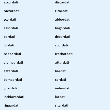
accordati
discordati
raccordati
ricordati
scordati
abbordati
assordati
bagordati
bordati
debordati
lordati
sbordati
sciabordati
trasbordati
alambardati
attardati
azzardati
bardati
bombardati
cardati
guardati
imbardati
inchiavardati
lardati
riguardati
ritardati