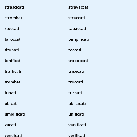
strascicati
stravaccati
strombati
struccati
stuccati
tabaccati
taroccati
tempificati
titubati
toccati
tonificati
traboccati
trafficati
trisecati
trombati
truccati
tubati
turbati
ubicati
ubriacati
umidificati
unificati
vacati
vanificati
vendicati
verificati