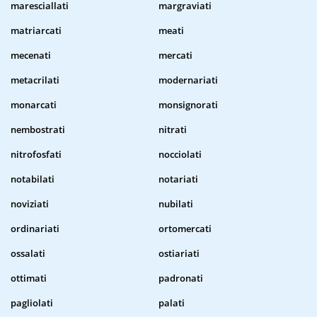
maresciallati
margraviati
matriarcati
meati
mecenati
mercati
metacrilati
modernariati
monarcati
monsignorati
nembostrati
nitrati
nitrofosfati
nocciolati
notabilati
notariati
noviziati
nubilati
ordinariati
ortomercati
ossalati
ostiariati
ottimati
padronati
pagliolati
palati