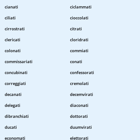
cianati
ciclammati
ciliati
cioccolati
cirrostrati
citrati
clericati
cloridrati
colonati
commiati
commissariati
conati
concubinati
confessorati
correggiati
cremolati
decanati
decemvirati
delegati
diaconati
dibranchiati
dottorati
ducati
duumvirati
economati
elettorati