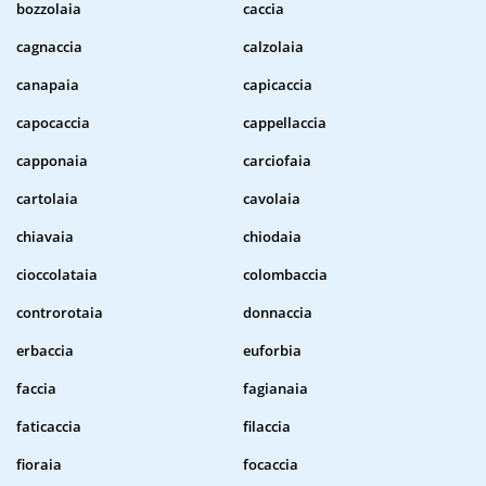
bozzolaia
caccia
cagnaccia
calzolaia
canapaia
capicaccia
capocaccia
cappellaccia
capponaia
carciofaia
cartolaia
cavolaia
chiavaia
chiodaia
cioccolataia
colombaccia
controrotaia
donnaccia
erbaccia
euforbia
faccia
fagianaia
faticaccia
filaccia
fioraia
focaccia