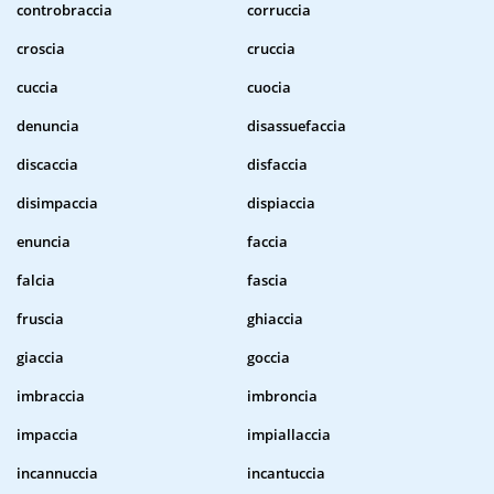
controbraccia
corruccia
croscia
cruccia
cuccia
cuocia
denuncia
disassuefaccia
discaccia
disfaccia
disimpaccia
dispiaccia
enuncia
faccia
falcia
fascia
fruscia
ghiaccia
giaccia
goccia
imbraccia
imbroncia
impaccia
impiallaccia
incannuccia
incantuccia