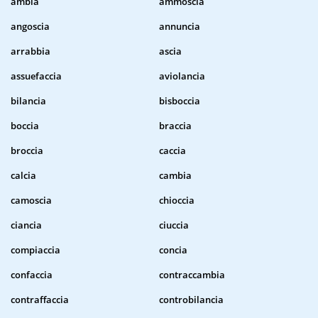
ambia
ammoscia
angoscia
annuncia
arrabbia
ascia
assuefaccia
aviolancia
bilancia
bisboccia
boccia
braccia
broccia
caccia
calcia
cambia
camoscia
chioccia
ciancia
ciuccia
compiaccia
concia
confaccia
contraccambia
contraffaccia
controbilancia