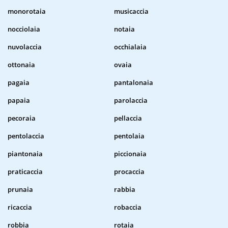
monorotaia
musicaccia
nocciolaia
notaia
nuvolaccia
occhialaia
ottonaia
ovaia
pagaia
pantalonaia
papaia
parolaccia
pecoraia
pellaccia
pentolaccia
pentolaia
piantonaia
piccionaia
praticaccia
procaccia
prunaia
rabbia
ricaccia
robaccia
robbia
rotaia