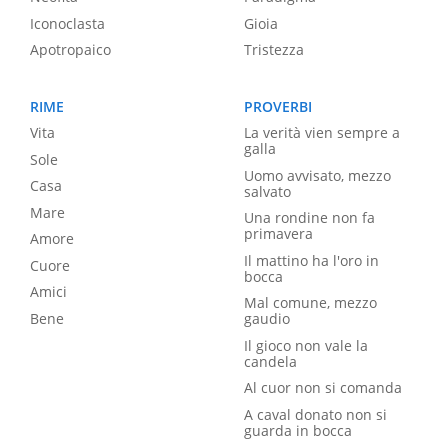
Iconoclasta
Gioia
Apotropaico
Tristezza
RIME
PROVERBI
Vita
La verità vien sempre a
galla
Sole
Uomo avvisato, mezzo
Casa
salvato
Mare
Una rondine non fa
primavera
Amore
Il mattino ha l'oro in
Cuore
bocca
Amici
Mal comune, mezzo
Bene
gaudio
Il gioco non vale la
candela
Al cuor non si comanda
A caval donato non si
guarda in bocca