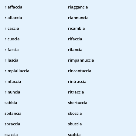
riaffaccia
riaggancia
riallaccia
riannuncia
ricaccia
ricambia
ricuocia
rifaccia
rifascia
rilancia
rilascia
rimpannuccia
rimpiallaccia
rincantuccia
rinfaccia
rintraccia
rinuncia
ritraccia
sabbia
sbertuccia
sbilancia
sboccia
sbraccia
sbuccia
scaccia
scalcia