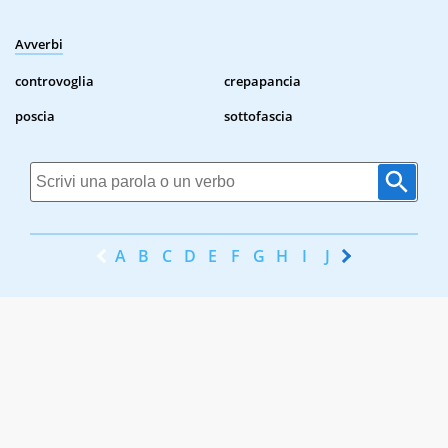
Avverbi
controvoglia
crepapancia
poscia
sottofascia
A
B
C
D
E
F
G
H
I
J
K
L
M
N