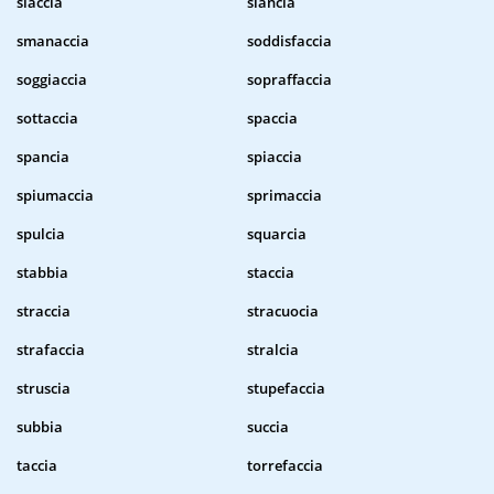
slaccia
slancia
smanaccia
soddisfaccia
soggiaccia
sopraffaccia
sottaccia
spaccia
spancia
spiaccia
spiumaccia
sprimaccia
spulcia
squarcia
stabbia
staccia
straccia
stracuocia
strafaccia
stralcia
struscia
stupefaccia
subbia
succia
taccia
torrefaccia