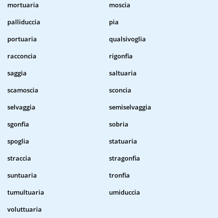
mortuaria
moscia
palliduccia
pia
portuaria
qualsivoglia
racconcia
rigonfia
saggia
saltuaria
scamoscia
sconcia
selvaggia
semiselvaggia
sgonfia
sobria
spoglia
statuaria
straccia
stragonfia
suntuaria
tronfia
tumultuaria
umiduccia
voluttuaria