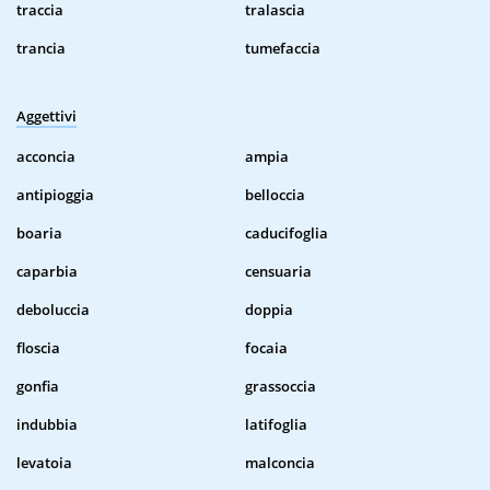
traccia
tralascia
trancia
tumefaccia
Aggettivi
acconcia
ampia
antipioggia
belloccia
boaria
caducifoglia
caparbia
censuaria
deboluccia
doppia
floscia
focaia
gonfia
grassoccia
indubbia
latifoglia
levatoia
malconcia