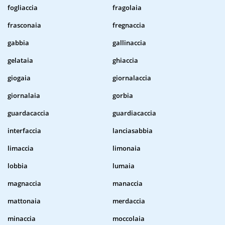
fogliaccia
fragolaia
frasconaia
fregnaccia
gabbia
gallinaccia
gelataia
ghiaccia
giogaia
giornalaccia
giornalaia
gorbia
guardacaccia
guardiacaccia
interfaccia
lanciasabbia
limaccia
limonaia
lobbia
lumaia
magnaccia
manaccia
mattonaia
merdaccia
minaccia
moccolaia