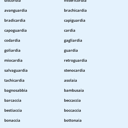
discordia
misericordia
avanguardia
brachicardia
bradicardia
capiguardia
capoguardia
cardia
codardia
gagliardia
goliardia
guardia
miocardia
retroguardia
salvaguardia
stenocardia
tachicardia
asolaia
bagnosabbia
bambusaia
barcaccia
beccaccia
bestiaccia
boccaccia
bonaccia
bottonaia