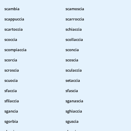
scambia
scamoscia
scappuccia
scarroccia
scartoccia
schiaccia
scoccia
scollaccia
scompiaccia
sconcia
scorcia
scoscia
scroscia
sculaccia
scuocia
setaccia
sfaccia
sfascia
sfilaccia
sganascia
sgancia
sghiaccia
sgorbia
sguscia