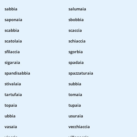
sabbia
salumaia
saponaia
sbobbia
scabbia
scaccia
scatolaia
schiaccia
sfilaccia
sgorbia
sigaraia
spadaia
spandisabbia
spazzaturaia
stivalaia
subbia
tartufaia
tomaia
topaia
tupaia
ubbia
usuraia
vasaia
vecchiaccia