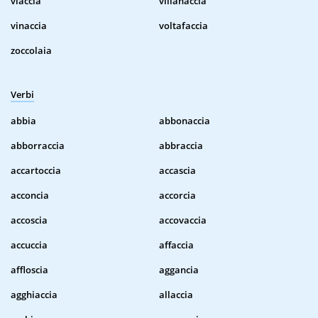
viaccia
villanaccia
vinaccia
voltafaccia
zoccolaia
Verbi
abbia
abbonaccia
abborraccia
abbraccia
accartoccia
accascia
acconcia
accorcia
accoscia
accovaccia
accuccia
affaccia
affloscia
aggancia
agghiaccia
allaccia