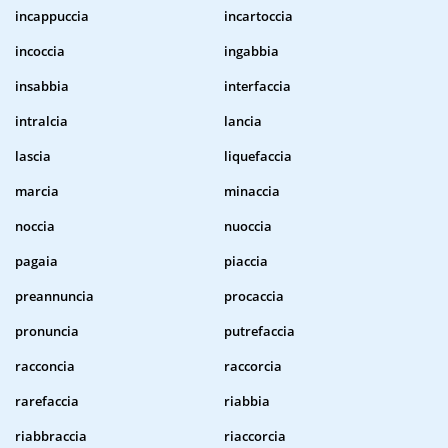
incappuccia
incartoccia
incoccia
ingabbia
insabbia
interfaccia
intralcia
lancia
lascia
liquefaccia
marcia
minaccia
noccia
nuoccia
pagaia
piaccia
preannuncia
procaccia
pronuncia
putrefaccia
racconcia
raccorcia
rarefaccia
riabbia
riabbraccia
riaccorcia