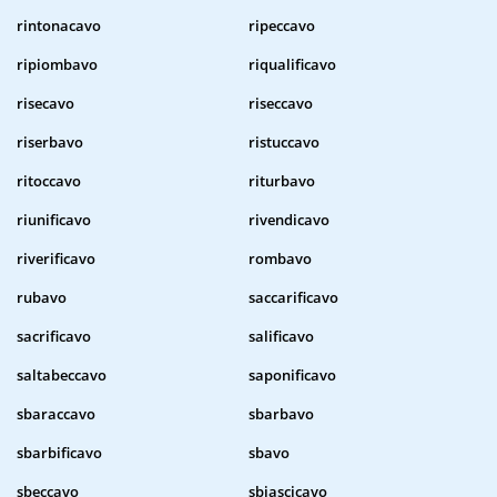
rintonacavo
ripeccavo
ripiombavo
riqualificavo
risecavo
riseccavo
riserbavo
ristuccavo
ritoccavo
riturbavo
riunificavo
rivendicavo
riverificavo
rombavo
rubavo
saccarificavo
sacrificavo
salificavo
saltabeccavo
saponificavo
sbaraccavo
sbarbavo
sbarbificavo
sbavo
sbeccavo
sbiascicavo