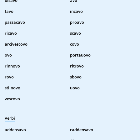
bisavo
avo
favo
incavo
passacavo
proavo
ricavo
scavo
arcivescovo
covo
ovo
portauovo
rinnovo
ritrovo
rovo
sbovo
stilnovo
uovo
vescovo
Verbi
addensavo
raddensavo