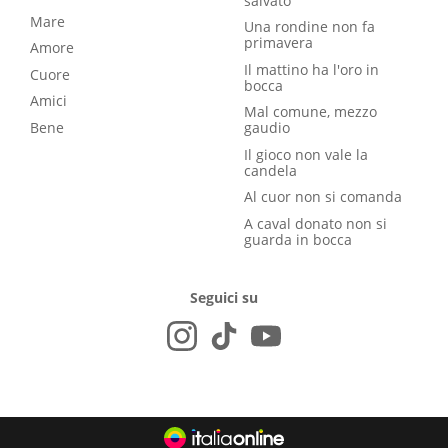
salvato
Mare
Una rondine non fa
primavera
Amore
Il mattino ha l'oro in
Cuore
bocca
Amici
Mal comune, mezzo
Bene
gaudio
Il gioco non vale la
candela
Al cuor non si comanda
A caval donato non si
guarda in bocca
Seguici su