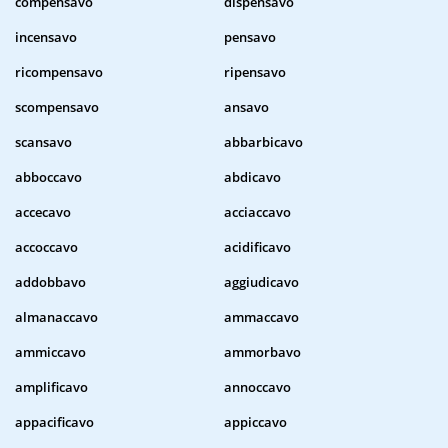
compensavo
dispensavo
incensavo
pensavo
ricompensavo
ripensavo
scompensavo
ansavo
scansavo
abbarbicavo
abboccavo
abdicavo
accecavo
acciaccavo
accoccavo
acidificavo
addobbavo
aggiudicavo
almanaccavo
ammaccavo
ammiccavo
ammorbavo
amplificavo
annoccavo
appacificavo
appiccavo