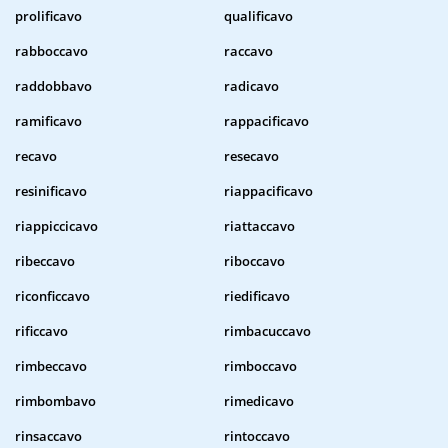
prolificavo
qualificavo
rabboccavo
raccavo
raddobbavo
radicavo
ramificavo
rappacificavo
recavo
resecavo
resinificavo
riappacificavo
riappiccicavo
riattaccavo
ribeccavo
riboccavo
riconficcavo
riedificavo
rificcavo
rimbacuccavo
rimbeccavo
rimboccavo
rimbombavo
rimedicavo
rinsaccavo
rintoccavo