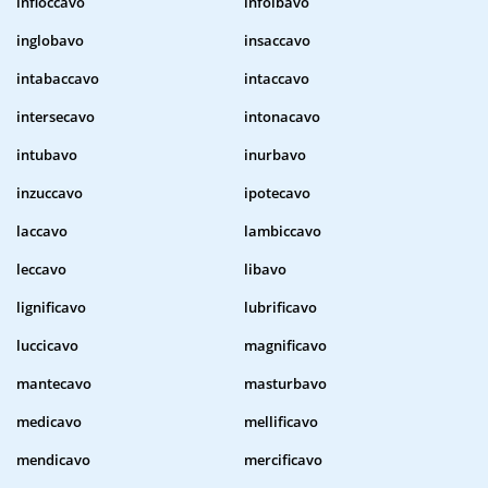
infioccavo
infoibavo
inglobavo
insaccavo
intabaccavo
intaccavo
intersecavo
intonacavo
intubavo
inurbavo
inzuccavo
ipotecavo
laccavo
lambiccavo
leccavo
libavo
lignificavo
lubrificavo
luccicavo
magnificavo
mantecavo
masturbavo
medicavo
mellificavo
mendicavo
mercificavo