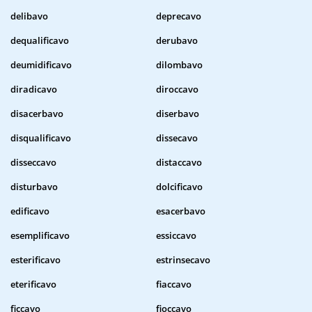
delibavo
deprecavo
dequalificavo
derubavo
deumidificavo
dilombavo
diradicavo
diroccavo
disacerbavo
diserbavo
disqualificavo
dissecavo
disseccavo
distaccavo
disturbavo
dolcificavo
edificavo
esacerbavo
esemplificavo
essiccavo
esterificavo
estrinsecavo
eterificavo
fiaccavo
ficcavo
fioccavo