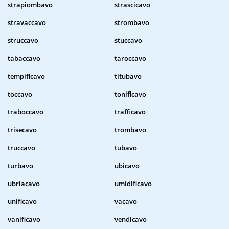
strapiombavo
strascicavo
stravaccavo
strombavo
struccavo
stuccavo
tabaccavo
taroccavo
tempificavo
titubavo
toccavo
tonificavo
traboccavo
trafficavo
trisecavo
trombavo
truccavo
tubavo
turbavo
ubicavo
ubriacavo
umidificavo
unificavo
vacavo
vanificavo
vendicavo