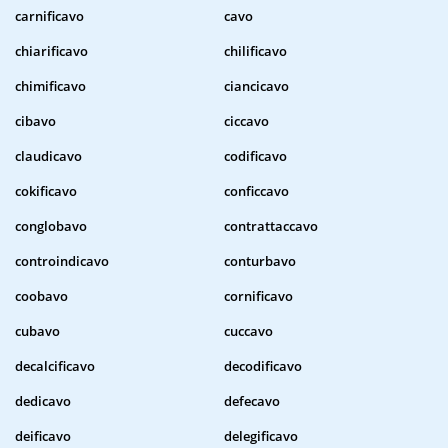
carnificavo
cavo
chiarificavo
chilificavo
chimificavo
ciancicavo
cibavo
ciccavo
claudicavo
codificavo
cokificavo
conficcavo
conglobavo
contrattaccavo
controindicavo
conturbavo
coobavo
cornificavo
cubavo
cuccavo
decalcificavo
decodificavo
dedicavo
defecavo
deificavo
delegificavo