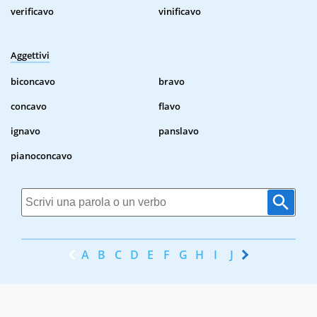
verificavo
vinificavo
Aggettivi
biconcavo
bravo
concavo
flavo
ignavo
panslavo
pianoconcavo
A
B
C
D
E
F
G
H
I
J
K
L
M
N