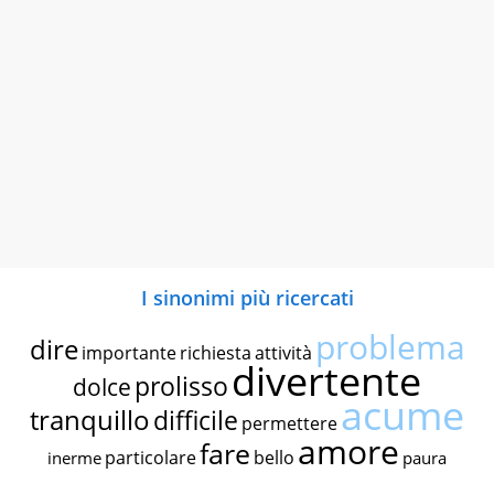
I sinonimi più ricercati
problema
dire
importante
richiesta
attività
divertente
prolisso
dolce
acume
tranquillo
difficile
permettere
amore
fare
particolare
bello
inerme
paura