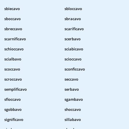
sbiecavo
sbloccavo
sboccavo
sbracavo
sbreccavo
scarificavo
scarnificavo
scerbavo
schioccavo
sciabicavo
scialbavo
scioccavo
scoccavo
sconficcavo
scroccavo
seccavo
semplificavo
serbavo
sfioccavo
sgambavo
sgobbavo
shoccavo
significavo
sillabavo