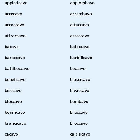
appiccicavo
appiombavo
arrecavo
arrembavo
arroccavo
attaccavo
attraccavo
azzeccavo
bacavo
baloccavo
baraccavo
barbificavo
battibeccavo
beccavo
beneficavo
biascicavo
bisecavo
bivaccavo
bloccavo
bombavo
bonificavo
braccavo
brancicavo
broccavo
cacavo
calcificavo