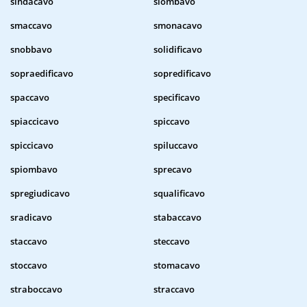
sindacavo
slombavo
smaccavo
smonacavo
snobbavo
solidificavo
sopraedificavo
sopredificavo
spaccavo
specificavo
spiaccicavo
spiccavo
spiccicavo
spiluccavo
spiombavo
sprecavo
spregiudicavo
squalificavo
sradicavo
stabaccavo
staccavo
steccavo
stoccavo
stomacavo
straboccavo
straccavo