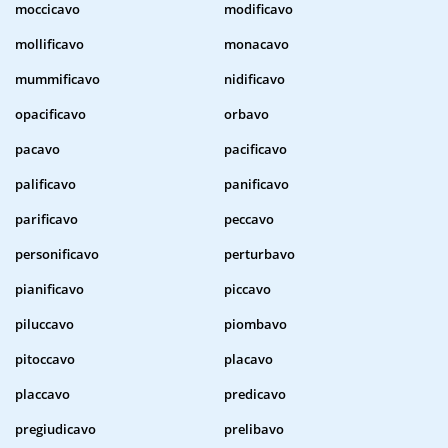
moccicavo
modificavo
mollificavo
monacavo
mummificavo
nidificavo
opacificavo
orbavo
pacavo
pacificavo
palificavo
panificavo
parificavo
peccavo
personificavo
perturbavo
pianificavo
piccavo
piluccavo
piombavo
pitoccavo
placavo
placcavo
predicavo
pregiudicavo
prelibavo