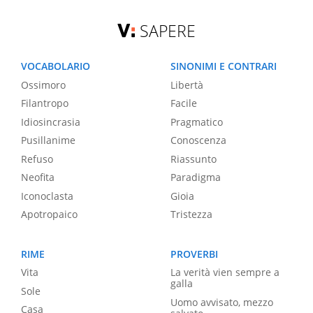
SAPERE
VOCABOLARIO
SINONIMI E CONTRARI
Ossimoro
Libertà
Filantropo
Facile
Idiosincrasia
Pragmatico
Pusillanime
Conoscenza
Refuso
Riassunto
Neofita
Paradigma
Iconoclasta
Gioia
Apotropaico
Tristezza
RIME
PROVERBI
Vita
La verità vien sempre a
galla
Sole
Uomo avvisato, mezzo
Casa