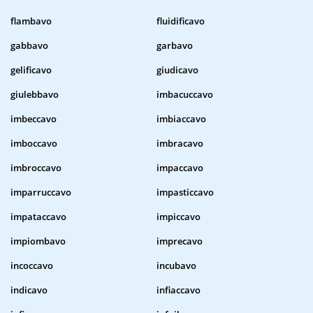
flambavo
fluidificavo
gabbavo
garbavo
gelificavo
giudicavo
giulebbavo
imbacuccavo
imbeccavo
imbiaccavo
imboccavo
imbracavo
imbroccavo
impaccavo
imparruccavo
impasticcavo
impataccavo
impiccavo
impiombavo
imprecavo
incoccavo
incubavo
indicavo
infiaccavo