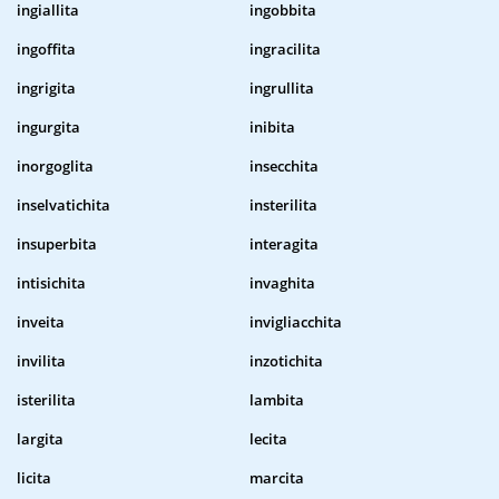
ingiallita
ingobbita
ingoffita
ingracilita
ingrigita
ingrullita
ingurgita
inibita
inorgoglita
insecchita
inselvatichita
insterilita
insuperbita
interagita
intisichita
invaghita
inveita
invigliacchita
invilita
inzotichita
isterilita
lambita
largita
lecita
licita
marcita