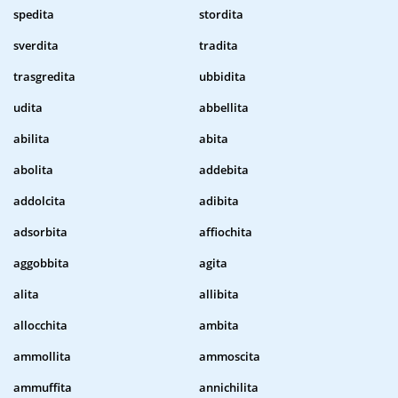
spedita
stordita
sverdita
tradita
trasgredita
ubbidita
udita
abbellita
abilita
abita
abolita
addebita
addolcita
adibita
adsorbita
affiochita
aggobbita
agita
alita
allibita
allocchita
ambita
ammollita
ammoscita
ammuffita
annichilita