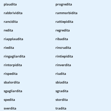
plaudita
progredita
rabbrividita
rammorbidita
rancidita
rattiepidita
redita
regredita
riapplaudita
ribadita
riedita
rincrudita
ringagliardita
rintiepidita
rintorpidita
rinverdita
rispedita
riudita
sbalordita
sbiadita
sgagliardita
sgradita
spedita
stordita
sverdita
tradita