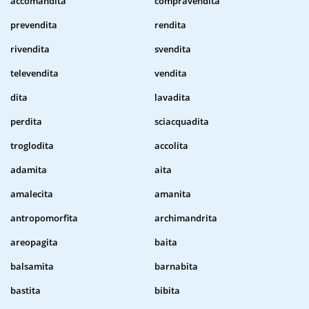
accomandita
compravendita
prevendita
rendita
rivendita
svendita
televendita
vendita
dita
lavadita
perdita
sciacquadita
troglodita
accolita
adamita
aita
amalecita
amanita
antropomorfita
archimandrita
areopagita
baita
balsamita
barnabita
bastita
bibita