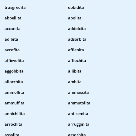
trasgredita
ubbidita
abbellita
abolita
accanita
addolcita
adibita
adsorbita
aerofita
affienita
affievolita
affiochita
aggobbita
allibita
allocchita
ambita
ammollita
ammoscita
ammuffita
ammutolita
annichilita
antisemita
arrochita
arrugginita
assalita
assorbita