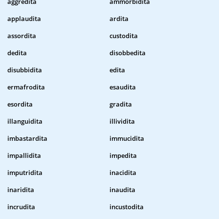
aggredita
ammorbidita
applaudita
ardita
assordita
custodita
dedita
disobbedita
disubbidita
edita
ermafrodita
esaudita
esordita
gradita
illanguidita
illividita
imbastardita
immucidita
impallidita
impedita
imputridita
inacidita
inaridita
inaudita
incrudita
incustodita