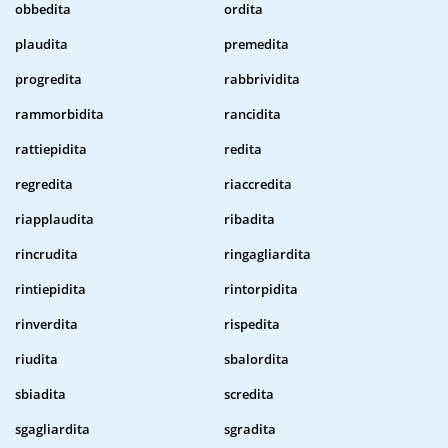
obbedita
ordita
plaudita
premedita
progredita
rabbrividita
rammorbidita
rancidita
rattiepidita
redita
regredita
riaccredita
riapplaudita
ribadita
rincrudita
ringagliardita
rintiepidita
rintorpidita
rinverdita
rispedita
riudita
sbalordita
sbiadita
scredita
sgagliardita
sgradita