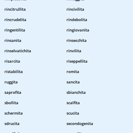
rincitrullita
rincivilita
rincrudelita
rindebolita
ringentilita
ringiovanita
rinsanita
rinsecchita
rinselvatichita
rinvilita
risarcita
riseppellita
ristabilita
romita
ruggita
sancita
saprofita
sbianchita
sbollita
scalfita
schermita
scucita
sdrucita
secondogenita