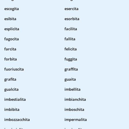
escogita
esercita
esibita
esorbita
esplicita
facilita
fagocita
fallita
farcita
felicita
forbita
fuggita
fuoriuscita
graffita
grafita
guaita
gualcita
imbellita
imbestialita
imbianchita
imbibita
imboschita
imbozzacchita
impermalita