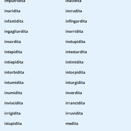
imputridita
inacidita
inaridita
incrudita
infastidita
infingardita
ingagliardita
inorridita
insordita
instupidita
intepidita
intestardita
intiepidita
intimidita
intorbidita
intorpidita
intumidita
inturgidita
inumidita
inverdita
inviscidita
irrancidita
irrigidita
irruvidita
istupidita
medita