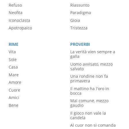
Refuso
Riassunto
Neofita
Paradigma
Iconoclasta
Gioia
Apotropaico
Tristezza
RIME
PROVERBI
Vita
La verità vien sempre a
galla
Sole
Uomo avvisato, mezzo
Casa
salvato
Mare
Una rondine non fa
primavera
Amore
Il mattino ha l'oro in
Cuore
bocca
Amici
Mal comune, mezzo
Bene
gaudio
Il gioco non vale la
candela
Al cuor non si comanda