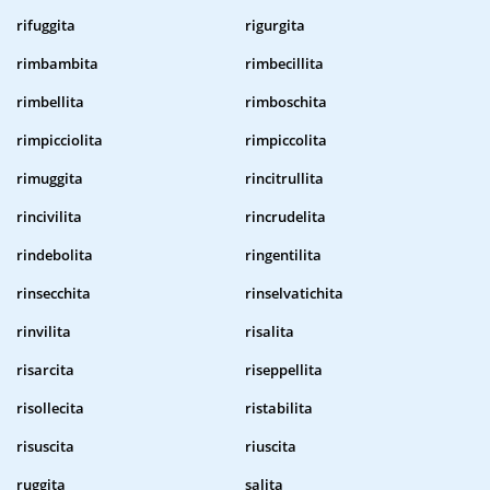
rifuggita
rigurgita
rimbambita
rimbecillita
rimbellita
rimboschita
rimpicciolita
rimpiccolita
rimuggita
rincitrullita
rincivilita
rincrudelita
rindebolita
ringentilita
rinsecchita
rinselvatichita
rinvilita
risalita
risarcita
riseppellita
risollecita
ristabilita
risuscita
riuscita
ruggita
salita