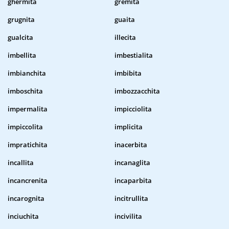
ghermita
gremita
grugnita
guaita
gualcita
illecita
imbellita
imbestialita
imbianchita
imbibita
imboschita
imbozzacchita
impermalita
impicciolita
impiccolita
implicita
impratichita
inacerbita
incallita
incanaglita
incancrenita
incaparbita
incarognita
incitrullita
inciuchita
incivilita