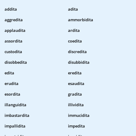
addita
adita
aggredita
ammorbidita
applaudita
ardita
assordita
coedita
custodita
discredita
disobbedita
disubbidita
edita
eredita
erudita
esaudita
esordita
gradita
illanguidita
illividita
imbastardita
immucidita
impallidita
impedita