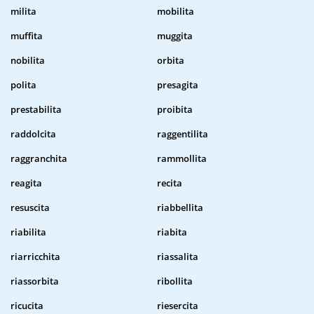
milita
mobilita
muffita
muggita
nobilita
orbita
polita
presagita
prestabilita
proibita
raddolcita
raggentilita
raggranchita
rammollita
reagita
recita
resuscita
riabbellita
riabilita
riabita
riarricchita
riassalita
riassorbita
ribollita
ricucita
riesercita