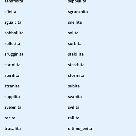
semifinita
seppellita
sfinita
sgranchita
sgualcita
snellita
sobbollita
solita
sollecita
sorbita
srugginita
stabilita
statolita
stecchita
sterilita
stormita
stranita
subita
supplita
svanita
svelenita
svilita
tacita
tallita
trasalita
ultimogenita