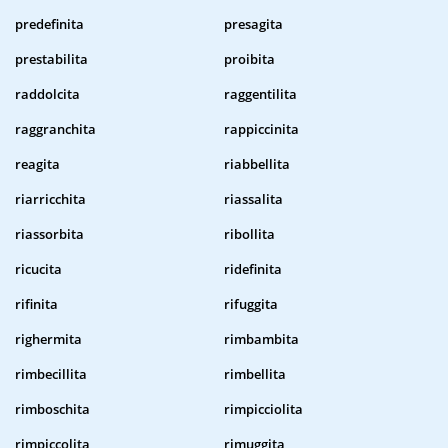
predefinita
presagita
prestabilita
proibita
raddolcita
raggentilita
raggranchita
rappiccinita
reagita
riabbellita
riarricchita
riassalita
riassorbita
ribollita
ricucita
ridefinita
rifinita
rifuggita
righermita
rimbambita
rimbecillita
rimbellita
rimboschita
rimpicciolita
rimpiccolita
rimuggita