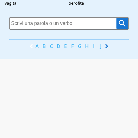
vagita
xerofita
A
B
C
D
E
F
G
H
I
J
K
L
M
N