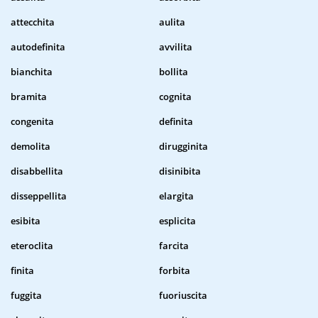
attecchita
aulita
autodefinita
avvilita
bianchita
bollita
bramita
cognita
congenita
definita
demolita
dirugginita
disabbellita
disinibita
disseppellita
elargita
esibita
esplicita
eteroclita
farcita
finita
forbita
fuggita
fuoriuscita