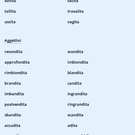
svilita
tacita
tallita
trasalita
uscita
vagita
Aggettivi
recondita
scondita
approfondita
imbiondita
rimbiondita
blandita
brandita
candita
imbandita
ingrandita
postvendita
ringrandita
sbandita
scandita
accudita
adita