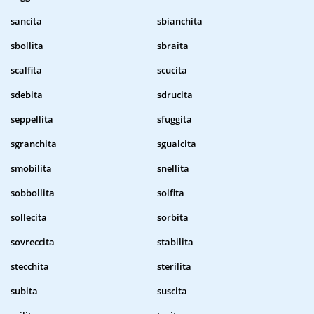
sancita
sbianchita
sbollita
sbraita
scalfita
scucita
sdebita
sdrucita
seppellita
sfuggita
sgranchita
sgualcita
smobilita
snellita
sobbollita
solfita
sollecita
sorbita
sovreccita
stabilita
stecchita
sterilita
subita
suscita