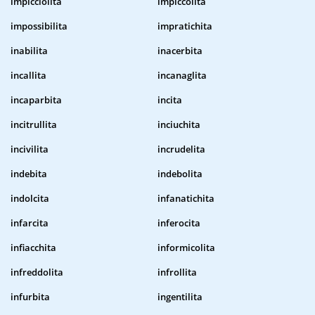
impicciolita
impiccolita
impossibilita
impratichita
inabilita
inacerbita
incallita
incanaglita
incaparbita
incita
incitrullita
inciuchita
incivilita
incrudelita
indebita
indebolita
indolcita
infanatichita
infarcita
inferocita
infiacchita
informicolita
infreddolita
infrollita
infurbita
ingentilita