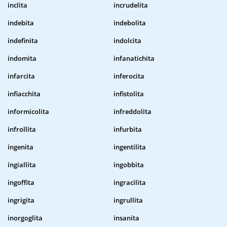
inclita
incrudelita
indebita
indebolita
indefinita
indolcita
indomita
infanatichita
infarcita
inferocita
infiacchita
infistolita
informicolita
infreddolita
infrollita
infurbita
ingenita
ingentilita
ingiallita
ingobbita
ingoffita
ingracilita
ingrigita
ingrullita
inorgoglita
insanita