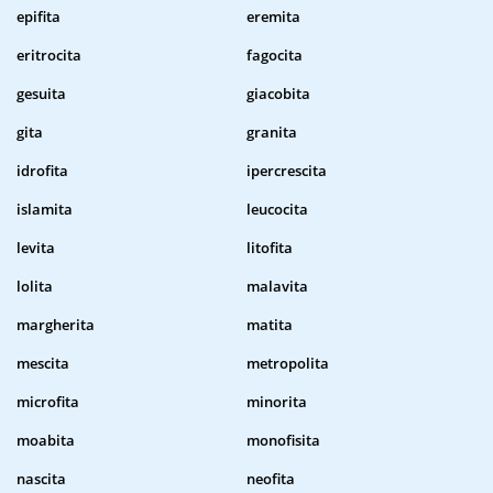
epifita
eremita
eritrocita
fagocita
gesuita
giacobita
gita
granita
idrofita
ipercrescita
islamita
leucocita
levita
litofita
lolita
malavita
margherita
matita
mescita
metropolita
microfita
minorita
moabita
monofisita
nascita
neofita