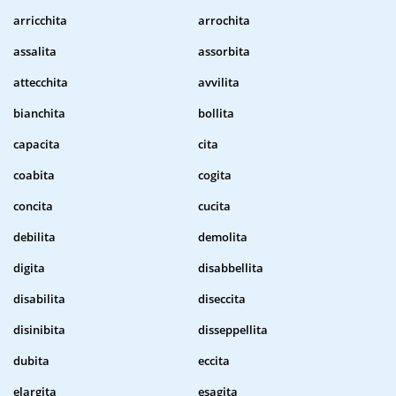
arricchita
arrochita
assalita
assorbita
attecchita
avvilita
bianchita
bollita
capacita
cita
coabita
cogita
concita
cucita
debilita
demolita
digita
disabbellita
disabilita
diseccita
disinibita
disseppellita
dubita
eccita
elargita
esagita