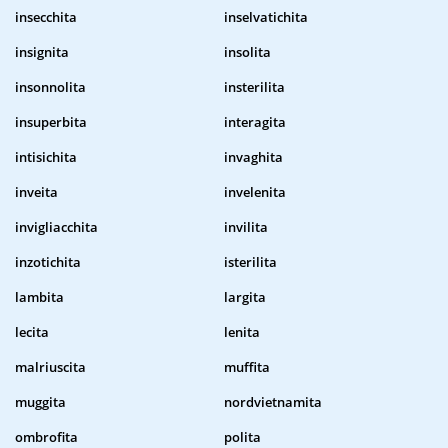
insecchita
inselvatichita
insignita
insolita
insonnolita
insterilita
insuperbita
interagita
intisichita
invaghita
inveita
invelenita
invigliacchita
invilita
inzotichita
isterilita
lambita
largita
lecita
lenita
malriuscita
muffita
muggita
nordvietnamita
ombrofita
polita