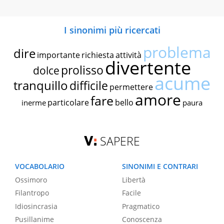
I sinonimi più ricercati
problema
dire
importante
richiesta
attività
divertente
prolisso
dolce
acume
tranquillo
difficile
permettere
amore
fare
particolare
bello
inerme
paura
SAPERE
VOCABOLARIO
SINONIMI E CONTRARI
Ossimoro
Libertà
Filantropo
Facile
Idiosincrasia
Pragmatico
Pusillanime
Conoscenza