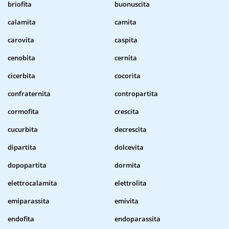
briofita
buonuscita
calamita
camita
carovita
caspita
cenobita
cernita
cicerbita
cocorita
confraternita
contropartita
cormofita
crescita
cucurbita
decrescita
dipartita
dolcevita
dopopartita
dormita
elettrocalamita
elettrolita
emiparassita
emivita
endofita
endoparassita