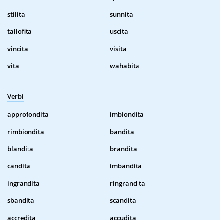
stilita
sunnita
tallofita
uscita
vincita
visita
vita
wahabita
Verbi
approfondita
imbiondita
rimbiondita
bandita
blandita
brandita
candita
imbandita
ingrandita
ringrandita
sbandita
scandita
accredita
accudita