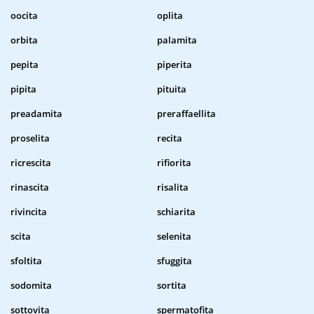
oocita
oplita
orbita
palamita
pepita
piperita
pipita
pituita
preadamita
preraffaellita
proselita
recita
ricrescita
rifiorita
rinascita
risalita
rivincita
schiarita
scita
selenita
sfoltita
sfuggita
sodomita
sortita
sottovita
spermatofita