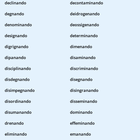
declinando
decontaminando
degnando
deidrogenando
denominando
deossigenando
designando
determinando
digrignando
dimenando
dipanando
disaminando
disciplinando
discriminando
disdegnando
disegnando
disimpegnando
disingranando
disordinando
disseminando
disumanando
dominando
drenando
effeminando
eliminando
emanando