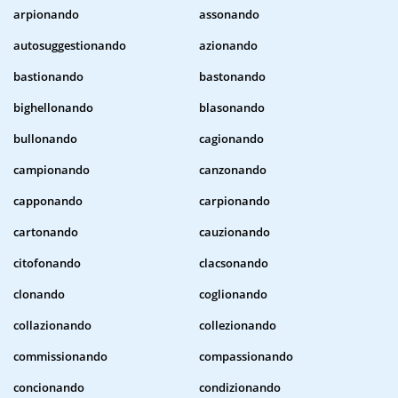
arpionando
assonando
autosuggestionando
azionando
bastionando
bastonando
bighellonando
blasonando
bullonando
cagionando
campionando
canzonando
capponando
carpionando
cartonando
cauzionando
citofonando
clacsonando
clonando
coglionando
collazionando
collezionando
commissionando
compassionando
concionando
condizionando