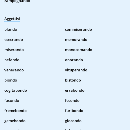
zampognando
Aggettivi
blando
commiserando
esecrando
memorando
miserando
monocomando
nefando
onorando
venerando
vituperando
biondo
bistondo
cogitabondo
errabondo
facondo
fecondo
fremebondo
furibondo
gemebondo
giocondo