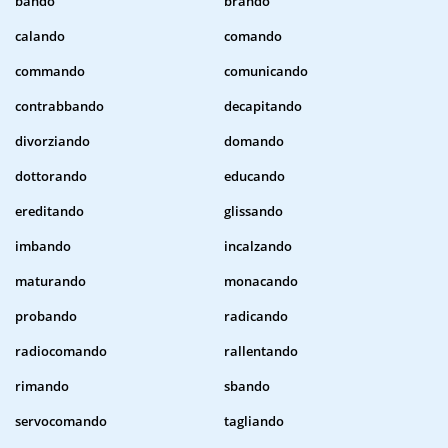
bando
brando
calando
comando
commando
comunicando
contrabbando
decapitando
divorziando
domando
dottorando
educando
ereditando
glissando
imbando
incalzando
maturando
monacando
probando
radicando
radiocomando
rallentando
rimando
sbando
servocomando
tagliando