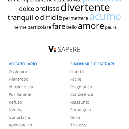
divertente
prolisso
dolce
acume
tranquillo
difficile
permettere
amore
fare
particolare
bello
inerme
paura
SAPERE
VOCABOLARIO
SINONIMI E CONTRARI
Ossimoro
Libertà
Filantropo
Facile
Idiosincrasia
Pragmatico
Pusillanime
Conoscenza
Refuso
Riassunto
Neofita
Paradigma
Iconoclasta
Gioia
Apotropaico
Tristezza