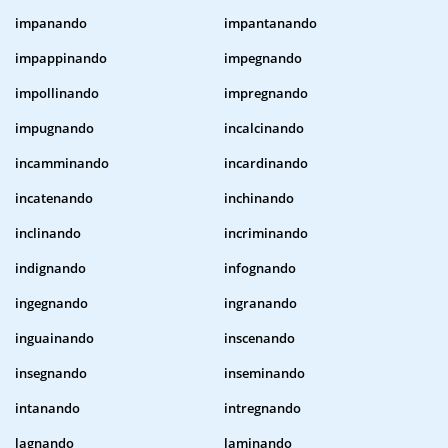
impanando
impantanando
impappinando
impegnando
impollinando
impregnando
impugnando
incalcinando
incamminando
incardinando
incatenando
inchinando
inclinando
incriminando
indignando
infognando
ingegnando
ingranando
inguainando
inscenando
insegnando
inseminando
intanando
intregnando
lagnando
laminando