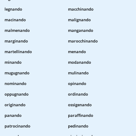
legnando
macchinando
macinando
malignando
malmenando
manganando
marginando
marocchinando
martellinando
menando
minando
modanando
mugugnando
mulinando
nominando
opinando
oppugnando
ordinando
originando
ossigenando
panando
paraffinando
patrocinando
pedinando