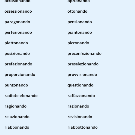
occasionando
opzionando
ossessionando
ottonando
paragonando
pensionando
perfezionando
piantonando
piattonando
picconando
posizionando
preconfezionando
prefazionando
preselezionando
proporzionando
provvisionando
punzonando
questionando
radiotelefonando
raffazzonando
ragionando
razionando
relazionando
revisionando
riabbonando
riabbottonando