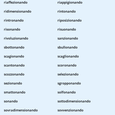
riaffezionando
riappigionando
ridimensionando
rintonando
rintronando
riposizionando
risonando
risuonando
rivoluzionando
sanzionando
sbottonando
sbullonando
scagionando
scaglionando
scantonando
scoronando
scozzonando
selezionando
sezionando
sgropponando
smattonando
solfonando
sonando
sottodimensionando
sovradimensionando
sovvenzionando