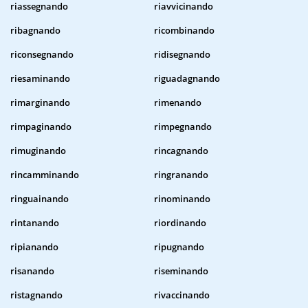
riassegnando
riavvicinando
ribagnando
ricombinando
riconsegnando
ridisegnando
riesaminando
riguadagnando
rimarginando
rimenando
rimpaginando
rimpegnando
rimuginando
rincagnando
rincamminando
ringranando
ringuainando
rinominando
rintanando
riordinando
ripianando
ripugnando
risanando
riseminando
ristagnando
rivaccinando