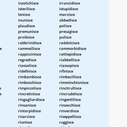
inzotichisce
irrancidisce
isterilisce
istupidisce
lenisce
marcisce
munisce
obbedisce
plaudisce
polisce
premunisce
presagisce
proibisce
pulisce
rabbrividisce
raddolcisce
e
rammollisce
rammorbidisce
rappiccinisce
rattiepidisce
regredisce
riabbellisce
riassalisce
riassopisce
ridefinisce
rifinisce
rimbambisce
rimbecillisce
rimboschisce
rimminchionisce
e
rimpiccolisce
rincitrullisce
e
rincretinisce
rincrudelisce
ringagliardisce
ringentilisce
rinsanisce
rinsecchisce
rintorpidisce
rinverdisce
risarcisce
riseppellisce
riunisce
ruggisce