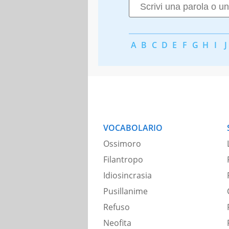
A
B
C
D
E
F
G
H
I
J
VOCABOLARIO
Ossimoro
Filantropo
Idiosincrasia
Pusillanime
Refuso
Neofita