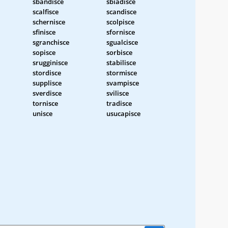
sbandisce
sbiadisce
scalfisce
scandisce
schernisce
scolpisce
sfinisce
sfornisce
sgranchisce
sgualcisce
sopisce
sorbisce
srugginisce
stabilisce
stordisce
stormisce
supplisce
svampisce
sverdisce
svilisce
tornisce
tradisce
unisce
usucapisce