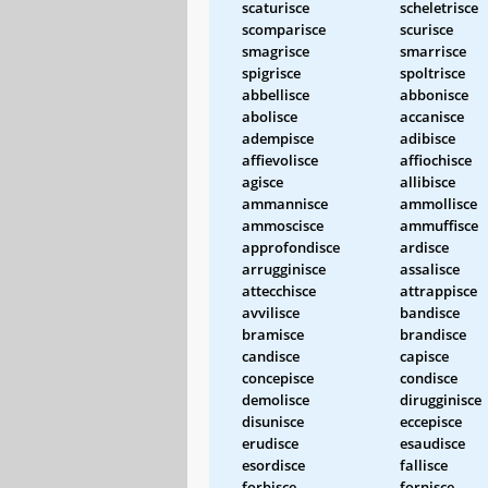
scaturisce
scheletrisce
scomparisce
scurisce
smagrisce
smarrisce
spigrisce
spoltrisce
abbellisce
abbonisce
abolisce
accanisce
adempisce
adibisce
affievolisce
affiochisce
agisce
allibisce
ammannisce
ammollisce
ammoscisce
ammuffisce
approfondisce
ardisce
arrugginisce
assalisce
attecchisce
attrappisce
avvilisce
bandisce
bramisce
brandisce
candisce
capisce
concepisce
condisce
demolisce
dirugginisce
disunisce
eccepisce
erudisce
esaudisce
esordisce
fallisce
forbisce
fornisce