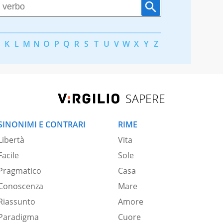
K
L
M
N
O
P
Q
R
S
T
U
V
W
X
Y
Z
SAPERE
SINONIMI E CONTRARI
RIME
Libertà
Vita
Facile
Sole
Pragmatico
Casa
Conoscenza
Mare
Riassunto
Amore
Paradigma
Cuore