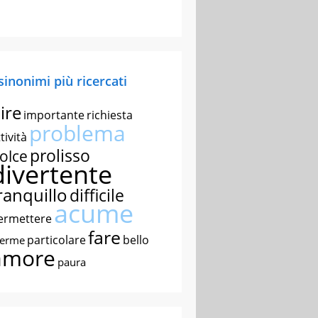
 sinonimi più ricercati
ire
importante
richiesta
problema
tività
prolisso
olce
divertente
ranquillo
difficile
acume
ermettere
fare
particolare
bello
nerme
amore
paura