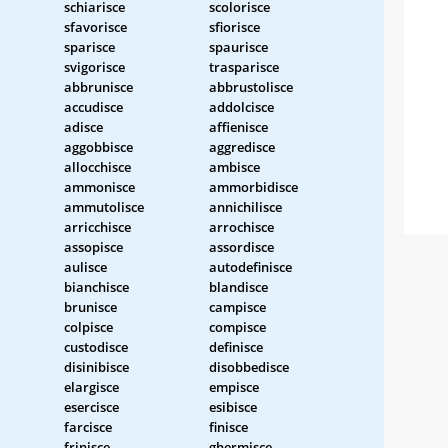
schiarisce
scolorisce
sfavorisce
sfiorisce
sparisce
spaurisce
svigorisce
trasparisce
abbrunisce
abbrustolisce
accudisce
addolcisce
adisce
affienisce
aggobbisce
aggredisce
allocchisce
ambisce
ammonisce
ammorbidisce
ammutolisce
annichilisce
arricchisce
arrochisce
assopisce
assordisce
aulisce
autodefinisce
bianchisce
blandisce
brunisce
campisce
colpisce
compisce
custodisce
definisce
disinibisce
disobbedisce
elargisce
empisce
esercisce
esibisce
farcisce
finisce
frinisce
ghermisce