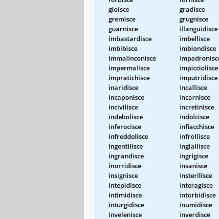
gioisce
gradisce
gremisce
grugnisce
guarnisce
illanguidisce
imbastardisce
imbellisce
imbibisce
imbiondisce
immalinconisce
impadronisc
impermalisce
impicciolisce
impratichisce
imputridisce
inaridisce
incallisce
incaponisce
incarnisce
incivilisce
incretinisce
indebolisce
indolcisce
inferocisce
infiacchisce
infreddolisce
infrollisce
ingentilisce
ingiallisce
ingrandisce
ingrigisce
inorridisce
insanisce
insignisce
insterilisce
intepidisce
interagisce
intimidisce
intorbidisce
inturgidisce
inumidisce
invelenisce
inverdisce