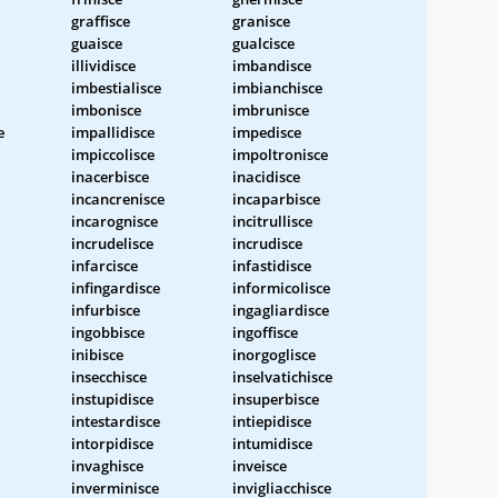
graffisce
granisce
guaisce
gualcisce
illividisce
imbandisce
imbestialisce
imbianchisce
imbonisce
imbrunisce
e
impallidisce
impedisce
impiccolisce
impoltronisce
inacerbisce
inacidisce
incancrenisce
incaparbisce
incarognisce
incitrullisce
incrudelisce
incrudisce
infarcisce
infastidisce
infingardisce
informicolisce
infurbisce
ingagliardisce
ingobbisce
ingoffisce
inibisce
inorgoglisce
insecchisce
inselvatichisce
instupidisce
insuperbisce
intestardisce
intiepidisce
intorpidisce
intumidisce
invaghisce
inveisce
inverminisce
invigliacchisce