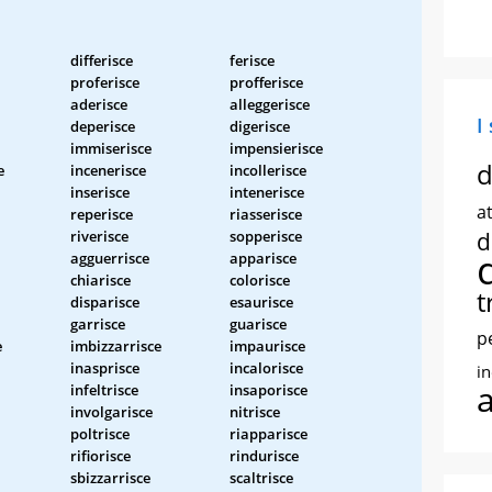
differisce
ferisce
proferisce
profferisce
aderisce
alleggerisce
I
deperisce
digerisce
immiserisce
impensierisce
d
e
incenerisce
incollerisce
inserisce
intenerisce
at
reperisce
riasserisce
riverisce
sopperisce
d
agguerrisce
apparisce
chiarisce
colorisce
t
disparisce
esaurisce
garrisce
guarisce
p
e
imbizzarrisce
impaurisce
inasprisce
incalorisce
i
infeltrisce
insaporisce
involgarisce
nitrisce
poltrisce
riapparisce
rifiorisce
rindurisce
sbizzarrisce
scaltrisce