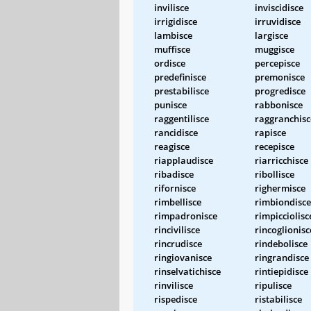
invilisce
inviscidisce
irrigidisce
irruvidisce
lambisce
largisce
muffisce
muggisce
ordisce
percepisce
predefinisce
premonisce
prestabilisce
progredisce
punisce
rabbonisce
raggentilisce
raggranchisc
rancidisce
rapisce
reagisce
recepisce
riapplaudisce
riarricchisce
ribadisce
ribollisce
rifornisce
righermisce
rimbellisce
rimbiondisce
rimpadronisce
rimpicciolisc
rincivilisce
rincoglionisc
rincrudisce
rindebolisce
ringiovanisce
ringrandisce
rinselvatichisce
rintiepidisce
rinvilisce
ripulisce
rispedisce
ristabilisce