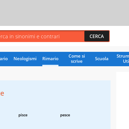
Come si
Strum
ario
Neologismi
Rimario
Scuola
scrive
Uti
ce
pisce
pesce