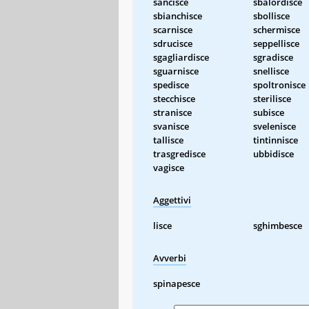
sancisce
sbalordisce
sbianchisce
sbollisce
scarnisce
schermisce
sdrucisce
seppellisce
sgagliardisce
sgradisce
sguarnisce
snellisce
spedisce
spoltronisce
stecchisce
sterilisce
stranisce
subisce
svanisce
svelenisce
tallisce
tintinnisce
trasgredisce
ubbidisce
vagisce
Aggettivi
lisce
sghimbesce
Avverbi
spinapesce