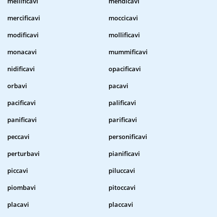
mellificavi
mendicavi
mercificavi
moccicavi
modificavi
mollificavi
monacavi
mummificavi
nidificavi
opacificavi
orbavi
pacavi
pacificavi
palificavi
panificavi
parificavi
peccavi
personificavi
perturbavi
pianificavi
piccavi
piluccavi
piombavi
pitoccavi
placavi
placcavi