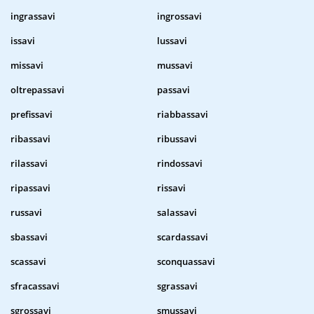
ingrassavi
ingrossavi
issavi
lussavi
missavi
mussavi
oltrepassavi
passavi
prefissavi
riabbassavi
ribassavi
ribussavi
rilassavi
rindossavi
ripassavi
rissavi
russavi
salassavi
sbassavi
scardassavi
scassavi
sconquassavi
sfracassavi
sgrassavi
sgrossavi
smussavi