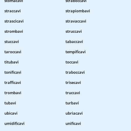
stomacavi
straboccavi
straccavi
strapiombavi
strascicavi
stravaccavi
strombavi
struccavi
stuccavi
tabaccavi
taroccavi
tempificavi
titubavi
toccavi
tonificavi
traboccavi
trafficavi
trisecavi
trombavi
truccavi
tubavi
turbavi
ubicavi
ubriacavi
umidificavi
unificavi