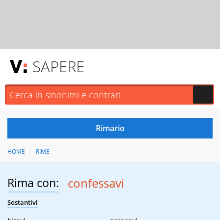
SAPERE
HOME
RIME
Rima con:
confessavi
Sostantivi