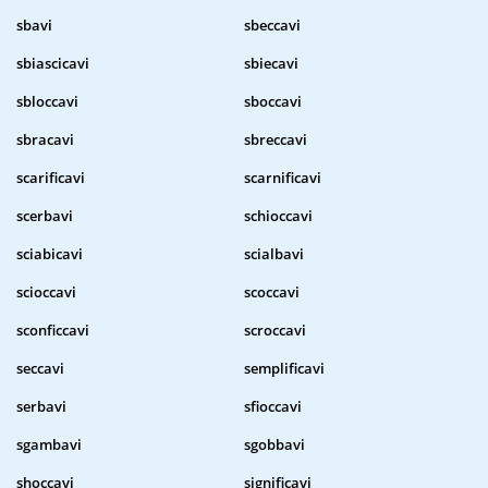
sbavi
sbeccavi
sbiascicavi
sbiecavi
sbloccavi
sboccavi
sbracavi
sbreccavi
scarificavi
scarnificavi
scerbavi
schioccavi
sciabicavi
scialbavi
scioccavi
scoccavi
sconficcavi
scroccavi
seccavi
semplificavi
serbavi
sfioccavi
sgambavi
sgobbavi
shoccavi
significavi