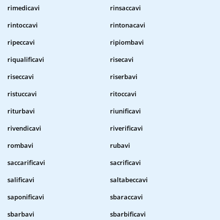
rimedicavi
rinsaccavi
rintoccavi
rintonacavi
ripeccavi
ripiombavi
riqualificavi
risecavi
riseccavi
riserbavi
ristuccavi
ritoccavi
riturbavi
riunificavi
rivendicavi
riverificavi
rombavi
rubavi
saccarificavi
sacrificavi
salificavi
saltabeccavi
saponificavi
sbaraccavi
sbarbavi
sbarbificavi