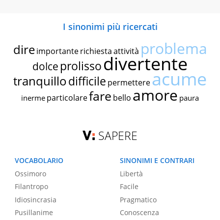
I sinonimi più ricercati
problema
dire
importante
richiesta
attività
divertente
prolisso
dolce
acume
tranquillo
difficile
permettere
amore
fare
particolare
bello
inerme
paura
SAPERE
VOCABOLARIO
SINONIMI E CONTRARI
Ossimoro
Libertà
Filantropo
Facile
Idiosincrasia
Pragmatico
Pusillanime
Conoscenza