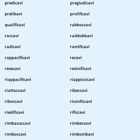
predicavi
pregiudicavi
prelibavi
prolificavi
qualificavi
rabboccavi
raccavi
raddobbavi
radicavi
ramificavi
rappacificavi
recavi
resecavi
resinificavi
riappacificavi
riappiccicavi
riattaccavi
ribeccavi
riboccavi
riconficcavi
riedificavi
rificcavi
rimbacuccavi
rimbeccavi
rimboccavi
rimbombavi