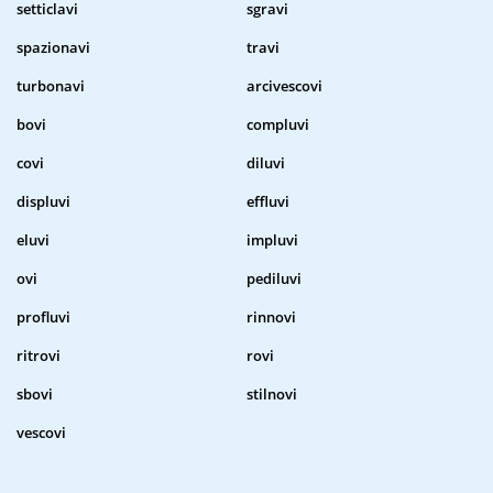
setticlavi
sgravi
spazionavi
travi
turbonavi
arcivescovi
bovi
compluvi
covi
diluvi
displuvi
effluvi
eluvi
impluvi
ovi
pediluvi
profluvi
rinnovi
ritrovi
rovi
sbovi
stilnovi
vescovi