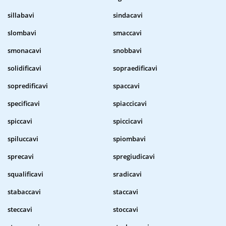
sillabavi
sindacavi
slombavi
smaccavi
smonacavi
snobbavi
solidificavi
sopraedificavi
sopredificavi
spaccavi
specificavi
spiaccicavi
spiccavi
spiccicavi
spiluccavi
spiombavi
sprecavi
spregiudicavi
squalificavi
sradicavi
stabaccavi
staccavi
steccavi
stoccavi