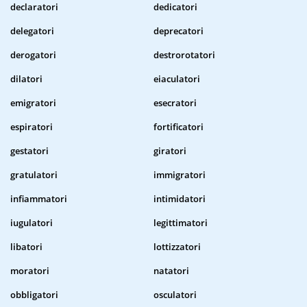
declaratori
dedicatori
delegatori
deprecatori
derogatori
destrorotatori
dilatori
eiaculatori
emigratori
esecratori
espiratori
fortificatori
gestatori
giratori
gratulatori
immigratori
infiammatori
intimidatori
iugulatori
legittimatori
libatori
lottizzatori
moratori
natatori
obbligatori
osculatori