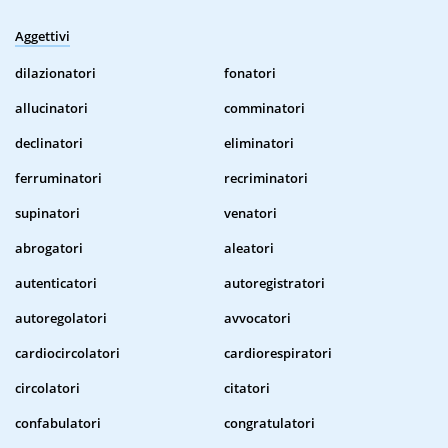
Aggettivi
dilazionatori
fonatori
allucinatori
comminatori
declinatori
eliminatori
ferruminatori
recriminatori
supinatori
venatori
abrogatori
aleatori
autenticatori
autoregistratori
autoregolatori
avvocatori
cardiocircolatori
cardiorespiratori
circolatori
citatori
confabulatori
congratulatori