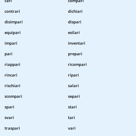
cari
compari
contrari
dichiari
disimpari
dispari
equipari
esilari
impari
inventari
pari
prepari
riappari
ricompari
rincari
ripari
rischiari
salari
scompari
separi
spari
stari
svari
tari
traspari
vari