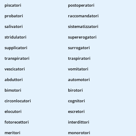
piscatori
postoperatori
probatori
raccomandatori
salivatori
sistematizzatori
stridulatori
supererogatori
supplicatori
surrogatori
transpiratori
traspiratori
vescicatori
vomitatori
abduttori
automotori
bimotori
birotori
circonlocutori
cognitori
elocutori
escretori
fotorecettori
interdittori
meritori
monorotori