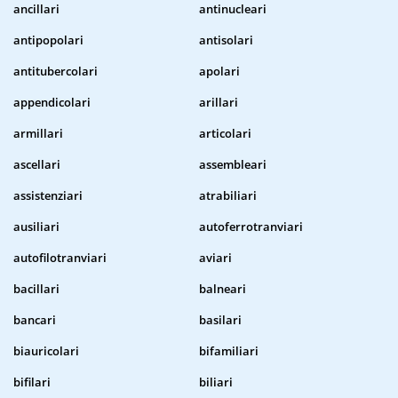
ancillari
antinucleari
antipopolari
antisolari
antitubercolari
apolari
appendicolari
arillari
armillari
articolari
ascellari
assembleari
assistenziari
atrabiliari
ausiliari
autoferrotranviari
autofilotranviari
aviari
bacillari
balneari
bancari
basilari
biauricolari
bifamiliari
bifilari
biliari