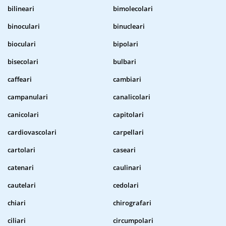
bilineari
bimolecolari
binoculari
binucleari
bioculari
bipolari
bisecolari
bulbari
caffeari
cambiari
campanulari
canalicolari
canicolari
capitolari
cardiovascolari
carpellari
cartolari
caseari
catenari
caulinari
cautelari
cedolari
chiari
chirografari
ciliari
circumpolari