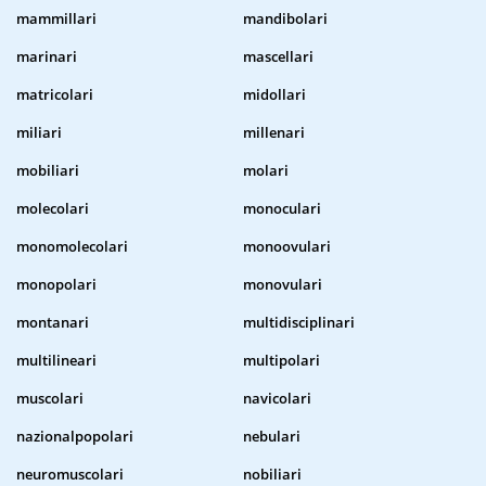
mammillari
mandibolari
marinari
mascellari
matricolari
midollari
miliari
millenari
mobiliari
molari
molecolari
monoculari
monomolecolari
monoovulari
monopolari
monovulari
montanari
multidisciplinari
multilineari
multipolari
muscolari
navicolari
nazionalpopolari
nebulari
neuromuscolari
nobiliari