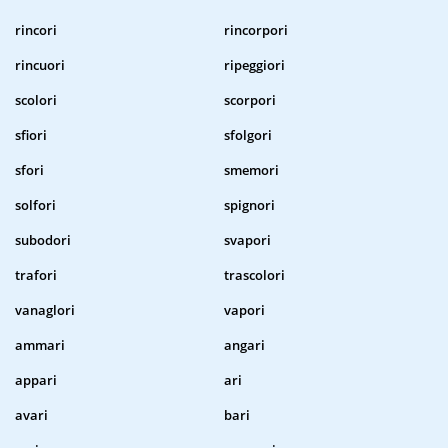
rincori
rincorpori
rincuori
ripeggiori
scolori
scorpori
sfiori
sfolgori
sfori
smemori
solfori
spignori
subodori
svapori
trafori
trascolori
vanaglori
vapori
ammari
angari
appari
ari
avari
bari