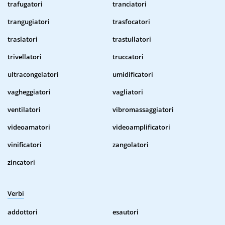
trafugatori
tranciatori
trangugiatori
trasfocatori
traslatori
trastullatori
trivellatori
truccatori
ultracongelatori
umidificatori
vagheggiatori
vagliatori
ventilatori
vibromassaggiatori
videoamatori
videoamplificatori
vinificatori
zangolatori
zincatori
Verbi
addottori
esautori