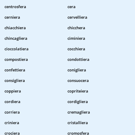
centrosfera
cera
cerniera
cervelliera
chiacchiera
chicchera
chincagliera
ciminiera
cioccolatiera
cocchiera
compostiera
condottiera
confettiera
conigliera
consigliera
consuocera
coppiera
copriteiera
cordiera
cordigliera
corriera
cremagliera
criniera
cristalliera
crociera
cromosfera