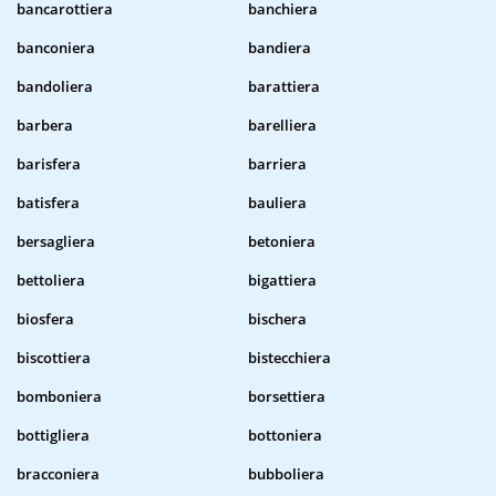
bancarottiera
banchiera
banconiera
bandiera
bandoliera
barattiera
barbera
barelliera
barisfera
barriera
batisfera
bauliera
bersagliera
betoniera
bettoliera
bigattiera
biosfera
bischera
biscottiera
bistecchiera
bomboniera
borsettiera
bottigliera
bottoniera
bracconiera
bubboliera