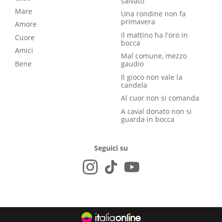
salvato
Mare
Una rondine non fa
primavera
Amore
Il mattino ha l'oro in
Cuore
bocca
Amici
Mal comune, mezzo
Bene
gaudio
Il gioco non vale la
candela
Al cuor non si comanda
A caval donato non si
guarda in bocca
Seguici su