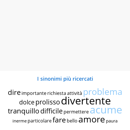
I sinonimi più ricercati
problema
dire
importante
richiesta
attività
divertente
prolisso
dolce
acume
tranquillo
difficile
permettere
amore
fare
particolare
bello
inerme
paura