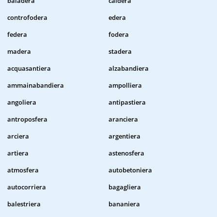
baiadera
caldera
controfodera
edera
federa
fodera
madera
stadera
acquasantiera
alzabandiera
ammainabandiera
ampolliera
angoliera
antipastiera
antroposfera
aranciera
arciera
argentiera
artiera
astenosfera
atmosfera
autobetoniera
autocorriera
bagagliera
balestriera
bananiera