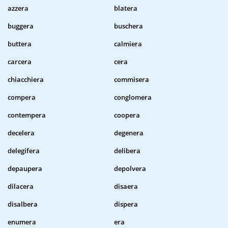
azzera
blatera
buggera
buschera
buttera
calmiera
carcera
cera
chiacchiera
commisera
compera
conglomera
contempera
coopera
decelera
degenera
delegifera
delibera
depaupera
depolvera
dilacera
disaera
disalbera
dispera
enumera
era