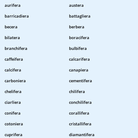
aurifera
austera
barricadiera
battagliera
becera
berbera
bilatera
boracifera
branchifera
bulbifera
caffeifera
calcarifera
calcifera
canapiera
carboniera
cementifera
chelifera
chilifera
ciarliera
conchilifera
conifera
corallifera
cotoniera
cristallifera
cuprifera
diamantifera