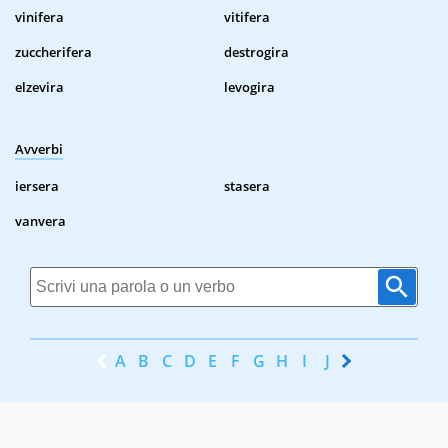
vinifera
vitifera
zuccherifera
destrogira
elzevira
levogira
Avverbi
iersera
stasera
vanvera
A
B
C
D
E
F
G
H
I
J
K
L
M
N