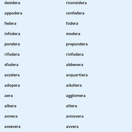
desidera
riconsidera
appodera
confedera
federa
fodera
infodera
modera
pondera
prepondera
rifodera
rinfodera
sfodera
abbevera
accelera
acquartiera
adopera
adultera
aera
agglomera
albera
altera
annera
annovera
assevera
avvera