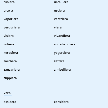
tubiera
uccelliera
ulcera
usciera
vaporiera
ventriera
verduriera
viera
visiera
vivandiera
voliera
voltabandiera
xerosfera
yogurtiera
zacchera
zaffera
zanzariera
zimbelliera
zuppiera
Verbi
assidera
considera