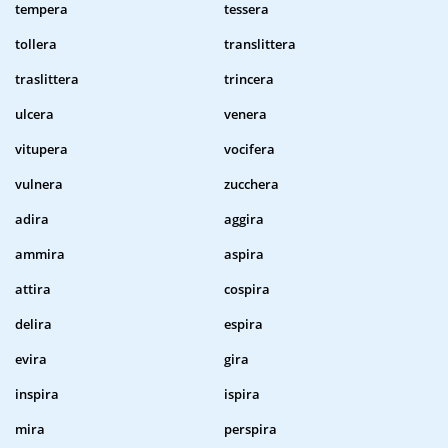
tempera
tessera
tollera
translittera
traslittera
trincera
ulcera
venera
vitupera
vocifera
vulnera
zucchera
adira
aggira
ammira
aspira
attira
cospira
delira
espira
evira
gira
inspira
ispira
mira
perspira