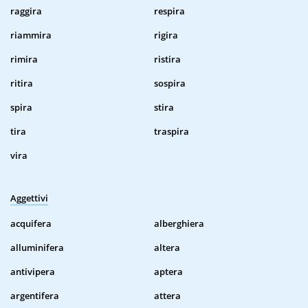
raggira
respira
riammira
rigira
rimira
ristira
ritira
sospira
spira
stira
tira
traspira
vira
Aggettivi
acquifera
alberghiera
alluminifera
altera
antivipera
aptera
argentifera
attera