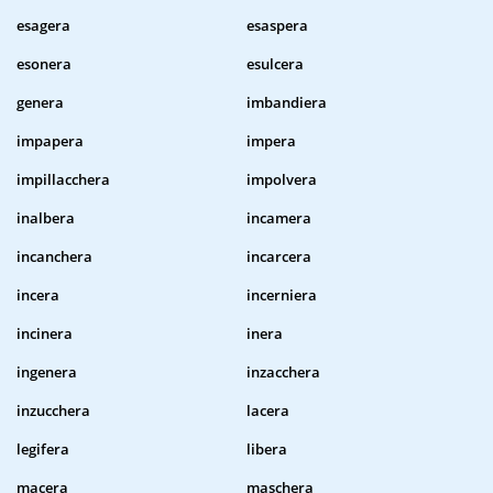
esagera
esaspera
esonera
esulcera
genera
imbandiera
impapera
impera
impillacchera
impolvera
inalbera
incamera
incanchera
incarcera
incera
incerniera
incinera
inera
ingenera
inzacchera
inzucchera
lacera
legifera
libera
macera
maschera