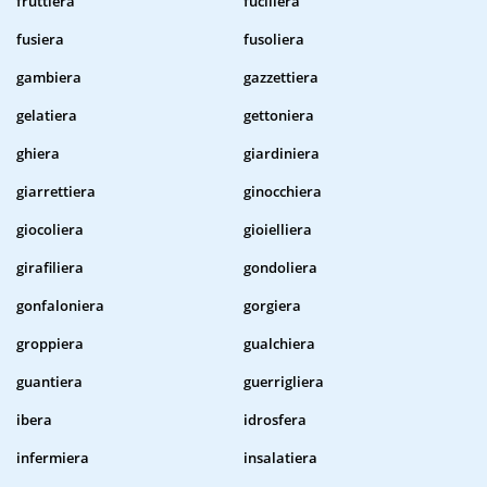
fruttiera
fuciliera
fusiera
fusoliera
gambiera
gazzettiera
gelatiera
gettoniera
ghiera
giardiniera
giarrettiera
ginocchiera
giocoliera
gioielliera
girafiliera
gondoliera
gonfaloniera
gorgiera
groppiera
gualchiera
guantiera
guerrigliera
ibera
idrosfera
infermiera
insalatiera