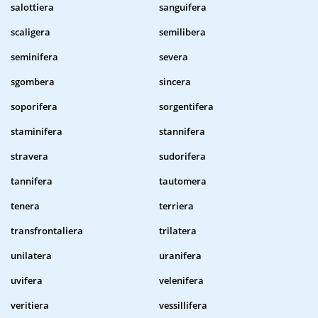
salottiera
sanguifera
scaligera
semilibera
seminifera
severa
sgombera
sincera
soporifera
sorgentifera
staminifera
stannifera
stravera
sudorifera
tannifera
tautomera
tenera
terriera
transfrontaliera
trilatera
unilatera
uranifera
uvifera
velenifera
veritiera
vessillifera