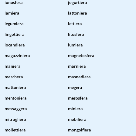
ionosfera
jogurtiera
lamiera
lattoniera
legumiera
lettiera
lingottiera
litosfera
locandiera
lumiera
magazziniera
magnetosfera
maniera
marniera
maschera
masnadiera
mattoniera
megera
mentoniera
mesosfera
messaggera
miniera
mitragliera
mobiliera
mollettiera
mongolfiera