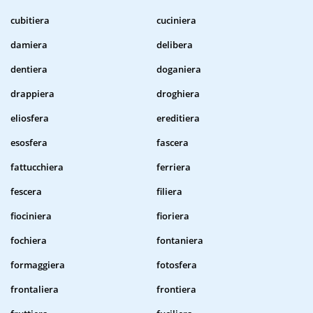
cubitiera
cuciniera
damiera
delibera
dentiera
doganiera
drappiera
droghiera
eliosfera
ereditiera
esosfera
fascera
fattucchiera
ferriera
fescera
filiera
fiociniera
fioriera
fochiera
fontaniera
formaggiera
fotosfera
frontaliera
frontiera