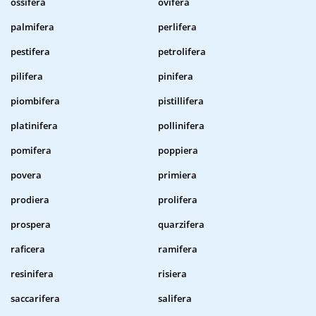
ossifera
ovifera
palmifera
perlifera
pestifera
petrolifera
pilifera
pinifera
piombifera
pistillifera
platinifera
pollinifera
pomifera
poppiera
povera
primiera
prodiera
prolifera
prospera
quarzifera
raficera
ramifera
resinifera
risiera
saccarifera
salifera