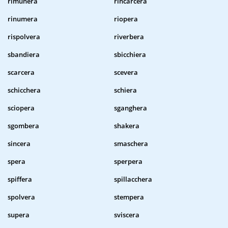
rimunera
rincarcera
rinumera
riopera
rispolvera
riverbera
sbandiera
sbicchiera
scarcera
scevera
schicchera
schiera
sciopera
sganghera
sgombera
shakera
sincera
smaschera
spera
sperpera
spiffera
spillacchera
spolvera
stempera
supera
sviscera