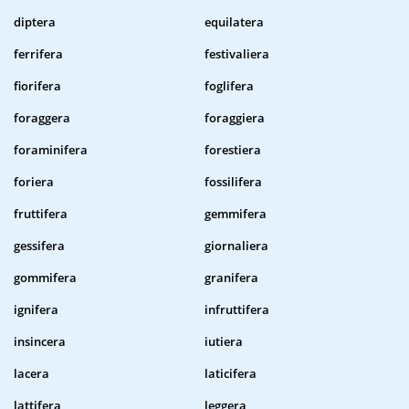
diptera
equilatera
ferrifera
festivaliera
fiorifera
foglifera
foraggera
foraggiera
foraminifera
forestiera
foriera
fossilifera
fruttifera
gemmifera
gessifera
giornaliera
gommifera
granifera
ignifera
infruttifera
insincera
iutiera
lacera
laticifera
lattifera
leggera