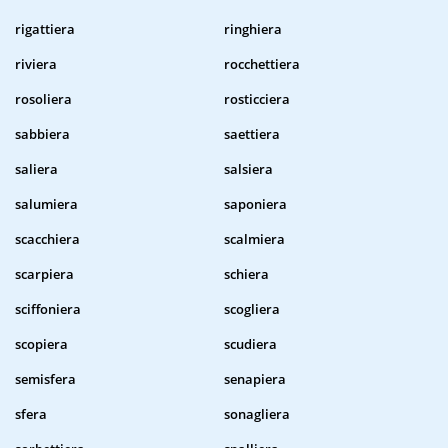
rigattiera
ringhiera
riviera
rocchettiera
rosoliera
rosticciera
sabbiera
saettiera
saliera
salsiera
salumiera
saponiera
scacchiera
scalmiera
scarpiera
schiera
sciffoniera
scogliera
scopiera
scudiera
semisfera
senapiera
sfera
sonagliera