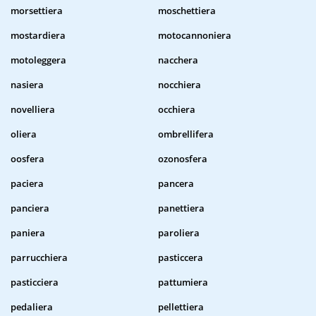
morsettiera
moschettiera
mostardiera
motocannoniera
motoleggera
nacchera
nasiera
nocchiera
novelliera
occhiera
oliera
ombrellifera
oosfera
ozonosfera
paciera
pancera
panciera
panettiera
paniera
paroliera
parrucchiera
pasticcera
pasticciera
pattumiera
pedaliera
pellettiera