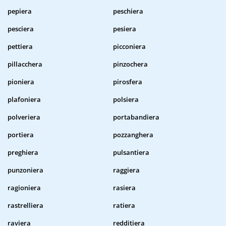
pepiera
peschiera
pesciera
pesiera
pettiera
picconiera
pillacchera
pinzochera
pioniera
pirosfera
plafoniera
polsiera
polveriera
portabandiera
portiera
pozzanghera
preghiera
pulsantiera
punzoniera
raggiera
ragioniera
rasiera
rastrelliera
ratiera
raviera
redditiera