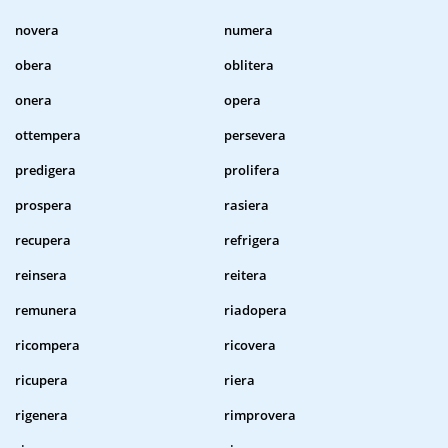
novera
numera
obera
oblitera
onera
opera
ottempera
persevera
predigera
prolifera
prospera
rasiera
recupera
refrigera
reinsera
reitera
remunera
riadopera
ricompera
ricovera
ricupera
riera
rigenera
rimprovera