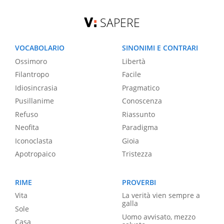
SAPERE
VOCABOLARIO
SINONIMI E CONTRARI
Ossimoro
Libertà
Filantropo
Facile
Idiosincrasia
Pragmatico
Pusillanime
Conoscenza
Refuso
Riassunto
Neofita
Paradigma
Iconoclasta
Gioia
Apotropaico
Tristezza
RIME
PROVERBI
Vita
La verità vien sempre a
galla
Sole
Uomo avvisato, mezzo
Casa