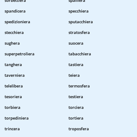
sorbettiera
spalliera
spandicera
specchiera
spedizioniera
sputacchiera
stecchiera
stratosfera
sughera
suocera
superpetroliera
tabacchiera
tanghera
tastiera
taverniera
teiera
telelibera
termosfera
tesoriera
testiera
torbiera
torciera
torpediniera
tortiera
trincera
troposfera