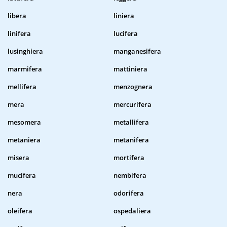
libera
liniera
linifera
lucifera
lusinghiera
manganesifera
marmifera
mattiniera
mellifera
menzognera
mera
mercurifera
mesomera
metallifera
metaniera
metanifera
misera
mortifera
mucifera
nembifera
nera
odorifera
oleifera
ospedaliera