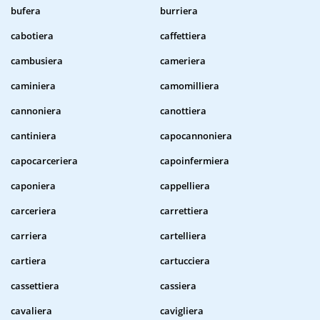
bufera
burriera
cabotiera
caffettiera
cambusiera
cameriera
caminiera
camomilliera
cannoniera
canottiera
cantiniera
capocannoniera
capocarceriera
capoinfermiera
caponiera
cappelliera
carceriera
carrettiera
carriera
cartelliera
cartiera
cartucciera
cassettiera
cassiera
cavaliera
cavigliera