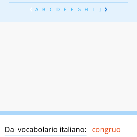
A
B
C
D
E
F
G
H
I
J
K
L
M
N
Dal vocabolario italiano:
congruo