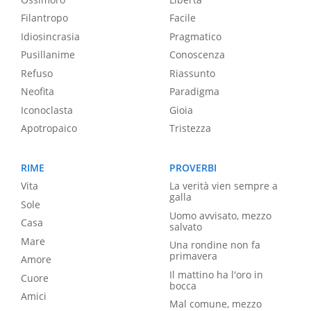
Filantropo
Facile
Idiosincrasia
Pragmatico
Pusillanime
Conoscenza
Refuso
Riassunto
Neofita
Paradigma
Iconoclasta
Gioia
Apotropaico
Tristezza
RIME
PROVERBI
Vita
La verità vien sempre a
galla
Sole
Uomo avvisato, mezzo
Casa
salvato
Mare
Una rondine non fa
primavera
Amore
Il mattino ha l'oro in
Cuore
bocca
Amici
Mal comune, mezzo