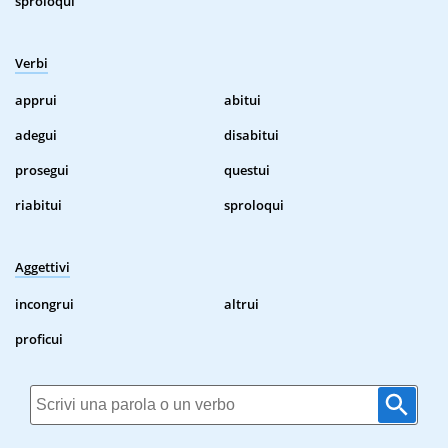
sproloqui
Verbi
apprui
abitui
adegui
disabitui
prosegui
questui
riabitui
sproloqui
Aggettivi
incongrui
altrui
proficui