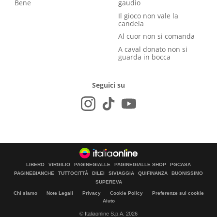
Bene
gaudio
Il gioco non vale la
candela
Al cuor non si comanda
A caval donato non si
guarda in bocca
Seguici su
LIBERO
VIRGILIO
PAGINEGIALLE
PAGINEGIALLE SHOP
PGCASA
PAGINEBIANCHE
TUTTOCITTÀ
DILEI
SIVIAGGIA
QUIFINANZA
BUONISSIMO
SUPEREVA
Chi siamo
Note Legali
Privacy
Cookie Policy
Preferenze sui cookie
Aiuto
© Italiaonline S.p.A. 2026