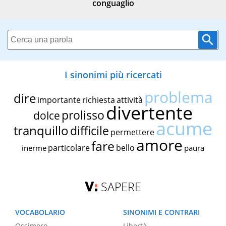
conguaglio
I sinonimi più ricercati
problema
dire
importante
richiesta
attività
divertente
prolisso
dolce
acume
tranquillo
difficile
permettere
amore
fare
particolare
bello
inerme
paura
SAPERE
VOCABOLARIO
SINONIMI E CONTRARI
Ossimoro
Libertà