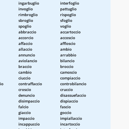
ingarbuglio
interfoglio
invoglio
pattuglio
rimbroglio
rispoglio
sbroglio
sfoglio
spoglio
voglio
abbraccio
accartoccio
accorcio
accoscio
affaccio
affloscio
allaccio
ambio
annuncio
arrabbio
aviolancio
bilancio
braccio
broccio
cambio
camoscio
ciuccio
compiaccio
io
contraffaccio
controbilancio
croscio
cruccio
denuncio
disassuefaccio
disimpaccio
dispiaccio
falcio
fascio
giaccio
goccio
impaccio
impiallaccio
incappuccio
incartoccio