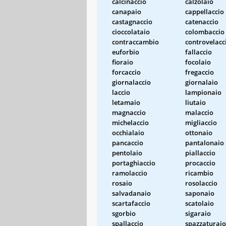
calcinaccio
calzolaio
canapaio
cappellaccio
castagnaccio
catenaccio
cioccolataio
colombaccio
contraccambio
controvelacc
euforbio
fallaccio
fioraio
focolaio
forcaccio
fregaccio
giornalaccio
giornalaio
laccio
lampionaio
letamaio
liutaio
magnaccio
malaccio
michelaccio
migliaccio
occhialaio
ottonaio
pancaccio
pantalonaio
pentolaio
piallaccio
portaghiaccio
procaccio
ramolaccio
ricambio
rosaio
rosolaccio
salvadanaio
saponaio
scartafaccio
scatolaio
sgorbio
sigaraio
spallaccio
spazzaturaio