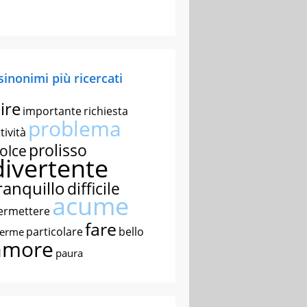
 sinonimi più ricercati
ire
importante
richiesta
problema
tività
prolisso
olce
divertente
ranquillo
difficile
acume
ermettere
fare
particolare
bello
nerme
amore
paura