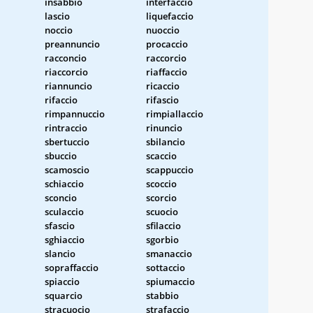
insabbio
interfaccio
lascio
liquefaccio
noccio
nuoccio
preannuncio
procaccio
racconcio
raccorcio
riaccorcio
riaffaccio
riannuncio
ricaccio
rifaccio
rifascio
rimpannuccio
rimpiallaccio
rintraccio
rinuncio
sbertuccio
sbilancio
sbuccio
scaccio
scamoscio
scappuccio
schiaccio
scoccio
sconcio
scorcio
sculaccio
scuocio
sfascio
sfilaccio
sghiaccio
sgorbio
slancio
smanaccio
sopraffaccio
sottaccio
spiaccio
spiumaccio
squarcio
stabbio
stracuocio
strafaccio