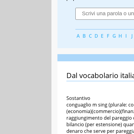
A
B
C
D
E
F
G
H
I
J
Dal vocabolario itali
Sostantivo
conguaglio m sing (plurale: co
(economia)(commercio)(finan
raggiungimento del pareggio 
bilancio (per estensione) quan
denaro che serve per pareggi