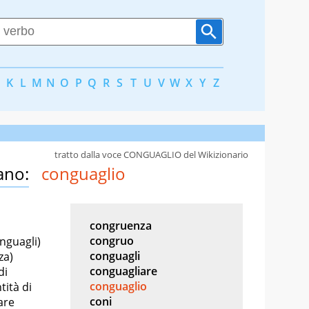
K
L
M
N
O
P
Q
R
S
T
U
V
W
X
Y
Z
tratto dalla voce CONGUAGLIO del Wikizionario
ano:
conguaglio
congruenza
congruo
nguagli)
conguagli
za)
conguagliare
di
conguaglio
tità di
coni
are