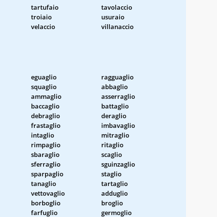
tartufaio
tavolaccio
troiaio
usuraio
velaccio
villanaccio
eguaglio
ragguaglio
squaglio
abbaglio
ammaglio
asserraglio
baccaglio
battaglio
debraglio
deraglio
frastaglio
imbavaglio
intaglio
mitraglio
rimpaglio
ritaglio
sbaraglio
scaglio
sferraglio
sguinzaglio
sparpaglio
staglio
tanaglio
tartaglio
vettovaglio
adduglio
borboglio
broglio
farfuglio
germoglio