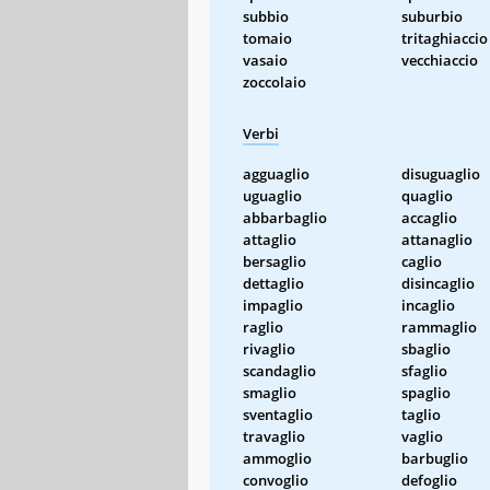
subbio
suburbio
tomaio
tritaghiaccio
vasaio
vecchiaccio
zoccolaio
Verbi
agguaglio
disuguaglio
uguaglio
quaglio
abbarbaglio
accaglio
attaglio
attanaglio
bersaglio
caglio
dettaglio
disincaglio
impaglio
incaglio
raglio
rammaglio
rivaglio
sbaglio
scandaglio
sfaglio
smaglio
spaglio
sventaglio
taglio
travaglio
vaglio
ammoglio
barbuglio
convoglio
defoglio