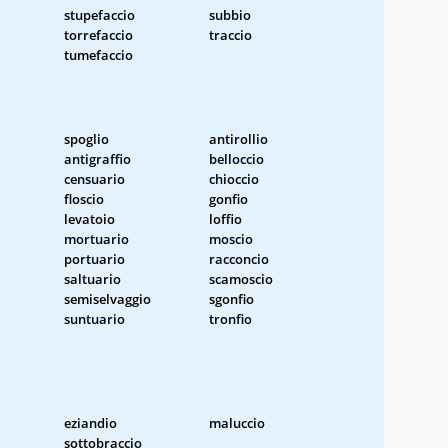
stupefaccio
subbio
torrefaccio
traccio
tumefaccio
spoglio
antirollio
antigraffio
belloccio
censuario
chioccio
floscio
gonfio
levatoio
loffio
mortuario
moscio
portuario
racconcio
saltuario
scamoscio
semiselvaggio
sgonfio
suntuario
tronfio
eziandio
maluccio
sottobraccio