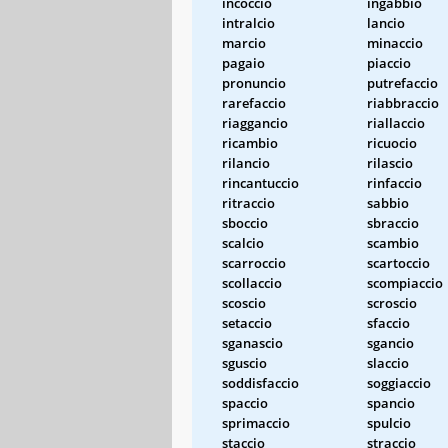
incoccio
ingabbio
intralcio
lancio
marcio
minaccio
pagaio
piaccio
pronuncio
putrefaccio
rarefaccio
riabbraccio
riaggancio
riallaccio
ricambio
ricuocio
rilancio
rilascio
rincantuccio
rinfaccio
ritraccio
sabbio
sboccio
sbraccio
scalcio
scambio
scarroccio
scartoccio
scollaccio
scompiaccio
scoscio
scroscio
setaccio
sfaccio
sganascio
sgancio
sguscio
slaccio
soddisfaccio
soggiaccio
spaccio
spancio
sprimaccio
spulcio
staccio
straccio