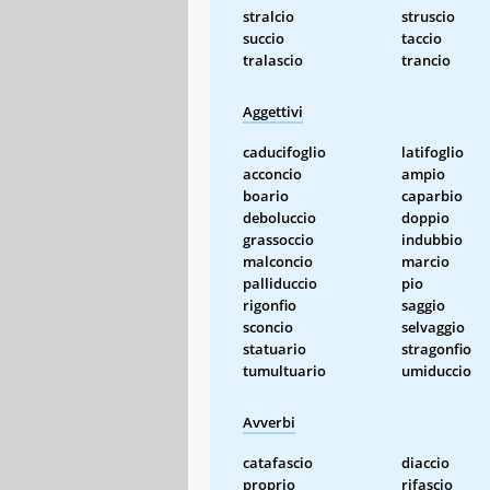
stralcio
struscio
succio
taccio
tralascio
trancio
Aggettivi
caducifoglio
latifoglio
acconcio
ampio
boario
caparbio
deboluccio
doppio
grassoccio
indubbio
malconcio
marcio
palliduccio
pio
rigonfio
saggio
sconcio
selvaggio
statuario
stragonfio
tumultuario
umiduccio
Avverbi
catafascio
diaccio
proprio
rifascio