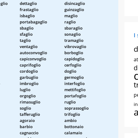
glio
dettaglio
disincaglio
frastaglio
guinzaglio
isbaglio
maglio
portabagaglio
raglio
sbaglio
sbaraglio
sfaglio
sonaglio
I
taglio
tramaglio
ventaglio
vibrovaglio
d
autoconvoglio
borboglio
capiconvoglio
capidoglio
at
caprifoglio
cerfoglio
d
cordoglio
doglio
garbuglio
germoglio
t
o
imbroglio
interfoglio
luglio
mettifoglio
p
orgoglio
portafoglio
rimasuglio
ruglio
i
soglio
soprassoglio
tafferuglio
trifoglio
agoraio
ambio
barbio
bottonaio
cagnaccio
calamaio