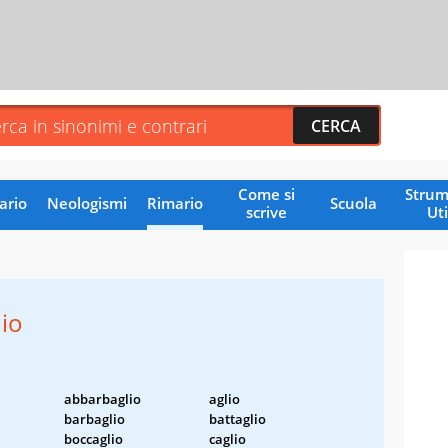
Come si
Strum
ario
Neologismi
Rimario
Scuola
scrive
Uti
io
abbarbaglio
aglio
barbaglio
battaglio
boccaglio
caglio