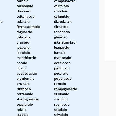
cambio
campanaccio
carbonaio
cartolaio
chiavaio
chiodaio
coltellaccio
columbio
io
culaccio
diavolaccio
fermascambio
filmaccio
fogliaccio
fondaccio
gelataio
ghiaccio
granaio
interscambio
legaccio
legnaccio
lodolaio
lumaio
maschiaccio
mattonaio
notaio
occhiaccio
ovaio
pallonaio
pasticciaccio
pecoraio
piantonaio
popolaccio
prunaio
ramaio
rinfaccio
rompighiaccio
rottamaio
salumaio
sbattighiaccio
scambio
seggiolaio
segnaccio
solaio
spadaio
stabbio
stivalaio