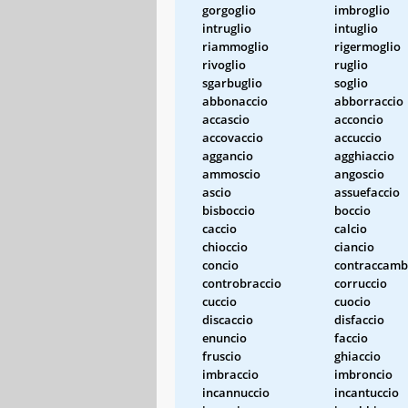
gorgoglio
imbroglio
intruglio
intuglio
riammoglio
rigermoglio
rivoglio
ruglio
sgarbuglio
soglio
abbonaccio
abborraccio
accascio
acconcio
accovaccio
accuccio
aggancio
agghiaccio
ammoscio
angoscio
ascio
assuefaccio
bisboccio
boccio
caccio
calcio
chioccio
ciancio
concio
contraccamb
controbraccio
corruccio
cuccio
cuocio
discaccio
disfaccio
enuncio
faccio
fruscio
ghiaccio
imbraccio
imbroncio
incannuccio
incantuccio