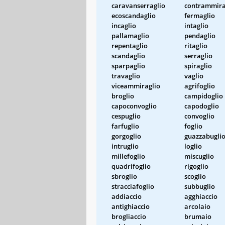
caravanserraglio
contrammira
ecoscandaglio
fermaglio
incaglio
intaglio
pallamaglio
pendaglio
repentaglio
ritaglio
scandaglio
serraglio
sparpaglio
spiraglio
travaglio
vaglio
viceammiraglio
agrifoglio
broglio
campidoglio
capoconvoglio
capodoglio
cespuglio
convoglio
farfuglio
foglio
gorgoglio
guazzabugli
intruglio
loglio
millefoglio
miscuglio
quadrifoglio
rigoglio
sbroglio
scoglio
stracciafoglio
subbuglio
addiaccio
agghiaccio
antighiaccio
arcolaio
brogliaccio
brumaio