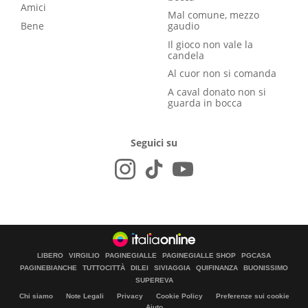
Amici
Mal comune, mezzo
Bene
gaudio
Il gioco non vale la
candela
Al cuor non si comanda
A caval donato non si
guarda in bocca
Seguici su
LIBERO
VIRGILIO
PAGINEGIALLE
PAGINEGIALLE SHOP
PGCASA
PAGINEBIANCHE
TUTTOCITTÀ
DILEI
SIVIAGGIA
QUIFINANZA
BUONISSIMO
SUPEREVA
Chi siamo
Note Legali
Privacy
Cookie Policy
Preferenze sui cookie
Aiuto