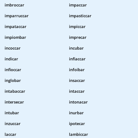
imbroccar
impaccar
imparruccar
impasticcar
impataccar
impiccar
impiombar
imprecar
incoccar
incubar
indicar
infiaccar
infioccar
infoibar
inglobar
insaccar
intabaccar
intaccar
intersecar
intonacar
intubar
inurbar
inzuccar
ipotecar
laccar
lambiccar