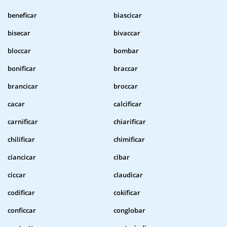
beneficar
biascicar
bisecar
bivaccar
bloccar
bombar
bonificar
braccar
brancicar
broccar
cacar
calcificar
carnificar
chiarificar
chilificar
chimificar
ciancicar
cibar
ciccar
claudicar
codificar
cokificar
conficcar
conglobar