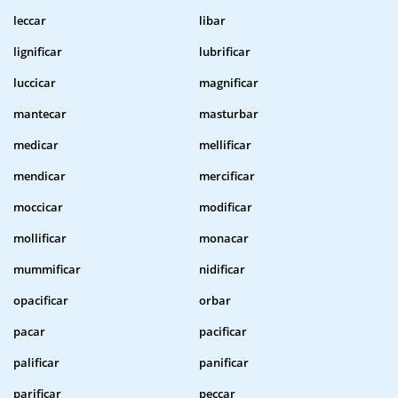
leccar
libar
lignificar
lubrificar
luccicar
magnificar
mantecar
masturbar
medicar
mellificar
mendicar
mercificar
moccicar
modificar
mollificar
monacar
mummificar
nidificar
opacificar
orbar
pacar
pacificar
palificar
panificar
parificar
peccar