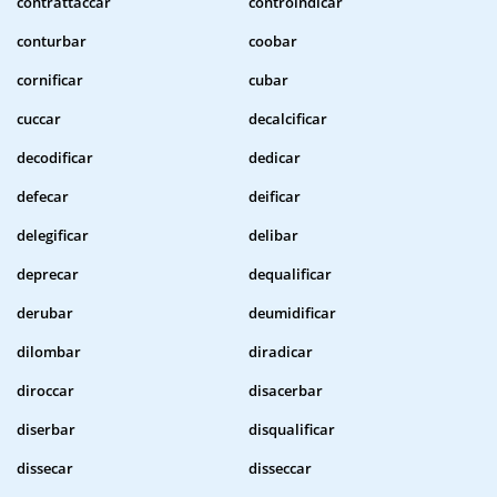
contrattaccar
controindicar
conturbar
coobar
cornificar
cubar
cuccar
decalcificar
decodificar
dedicar
defecar
deificar
delegificar
delibar
deprecar
dequalificar
derubar
deumidificar
dilombar
diradicar
diroccar
disacerbar
diserbar
disqualificar
dissecar
disseccar