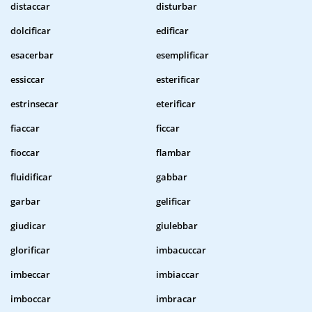
distaccar
disturbar
dolcificar
edificar
esacerbar
esemplificar
essiccar
esterificar
estrinsecar
eterificar
fiaccar
ficcar
fioccar
flambar
fluidificar
gabbar
garbar
gelificar
giudicar
giulebbar
glorificar
imbacuccar
imbeccar
imbiaccar
imboccar
imbracar