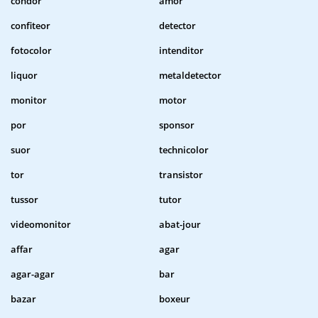
condor
amor
confiteor
detector
fotocolor
intenditor
liquor
metaldetector
monitor
motor
por
sponsor
suor
technicolor
tor
transistor
tussor
tutor
videomonitor
abat-jour
affar
agar
agar-agar
bar
bazar
boxeur