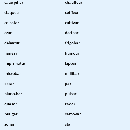
caterpillar
chauffeur
claqueur
coiffeur
colcotar
cultivar
czar
decibar
deleatur
frigobar
hangar
humour
imprimatur
kippur
microbar
millibar
oscar
par
piano-bar
pulsar
quasar
radar
realgar
samovar
sonar
star