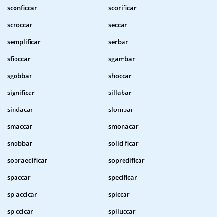
sconficcar
scorificar
scroccar
seccar
semplificar
serbar
sfioccar
sgambar
sgobbar
shoccar
significar
sillabar
sindacar
slombar
smaccar
smonacar
snobbar
solidificar
sopraedificar
sopredificar
spaccar
specificar
spiaccicar
spiccar
spiccicar
spiluccar