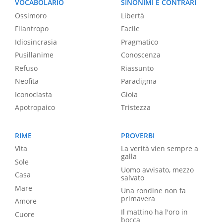
VOCABOLARIO
SINONIMI E CONTRARI
Ossimoro
Libertà
Filantropo
Facile
Idiosincrasia
Pragmatico
Pusillanime
Conoscenza
Refuso
Riassunto
Neofita
Paradigma
Iconoclasta
Gioia
Apotropaico
Tristezza
RIME
PROVERBI
Vita
La verità vien sempre a
galla
Sole
Uomo avvisato, mezzo
Casa
salvato
Mare
Una rondine non fa
primavera
Amore
Il mattino ha l'oro in
Cuore
bocca