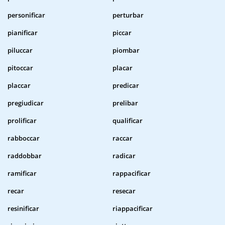
personificar
perturbar
pianificar
piccar
piluccar
piombar
pitoccar
placar
placcar
predicar
pregiudicar
prelibar
prolificar
qualificar
rabboccar
raccar
raddobbar
radicar
ramificar
rappacificar
recar
resecar
resinificar
riappacificar