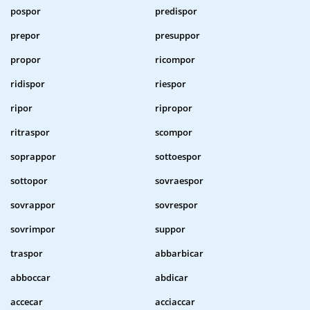
pospor
predispor
prepor
presuppor
propor
ricompor
ridispor
riespor
ripor
ripropor
ritraspor
scompor
soprappor
sottoespor
sottopor
sovraespor
sovrappor
sovrespor
sovrimpor
suppor
traspor
abbarbicar
abboccar
abdicar
accecar
acciaccar