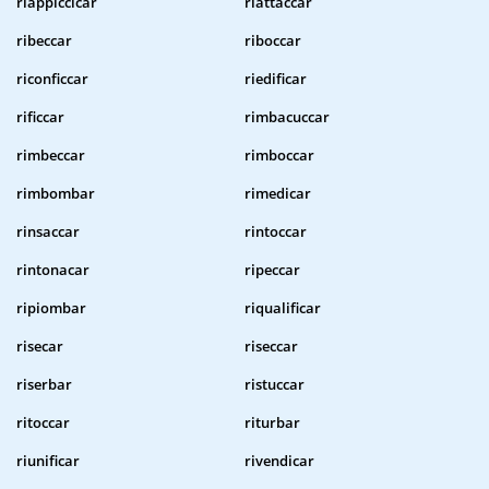
riappiccicar
riattaccar
ribeccar
riboccar
riconficcar
riedificar
rificcar
rimbacuccar
rimbeccar
rimboccar
rimbombar
rimedicar
rinsaccar
rintoccar
rintonacar
ripeccar
ripiombar
riqualificar
risecar
riseccar
riserbar
ristuccar
ritoccar
riturbar
riunificar
rivendicar