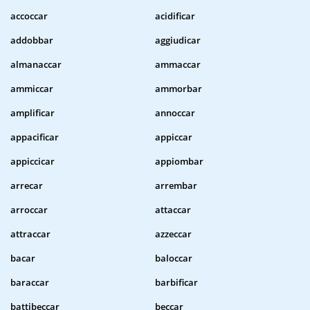
accoccar
acidificar
addobbar
aggiudicar
almanaccar
ammaccar
ammiccar
ammorbar
amplificar
annoccar
appacificar
appiccar
appiccicar
appiombar
arrecar
arrembar
arroccar
attaccar
attraccar
azzeccar
bacar
baloccar
baraccar
barbificar
battibeccar
beccar