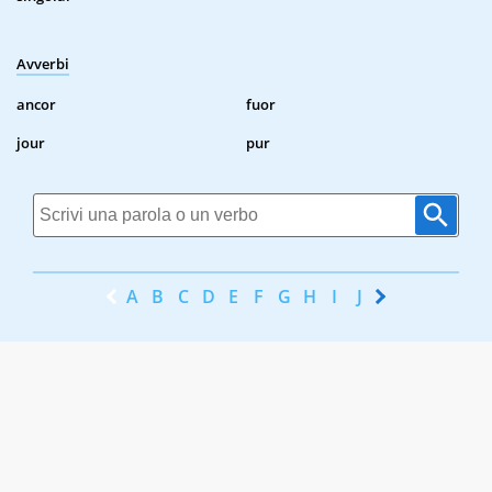
Avverbi
ancor
fuor
jour
pur
A
B
C
D
E
F
G
H
I
J
K
L
M
N