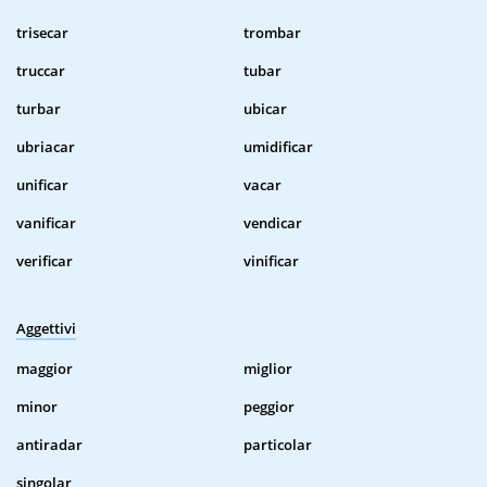
trisecar
trombar
truccar
tubar
turbar
ubicar
ubriacar
umidificar
unificar
vacar
vanificar
vendicar
verificar
vinificar
Aggettivi
maggior
miglior
minor
peggior
antiradar
particolar
singolar