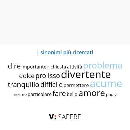
I sinonimi più ricercati
problema
dire
importante
richiesta
attività
divertente
prolisso
dolce
acume
tranquillo
difficile
permettere
amore
fare
particolare
bello
inerme
paura
SAPERE