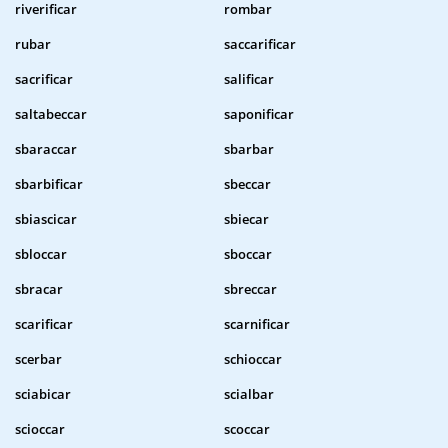
riverificar
rombar
rubar
saccarificar
sacrificar
salificar
saltabeccar
saponificar
sbaraccar
sbarbar
sbarbificar
sbeccar
sbiascicar
sbiecar
sbloccar
sboccar
sbracar
sbreccar
scarificar
scarnificar
scerbar
schioccar
sciabicar
scialbar
scioccar
scoccar