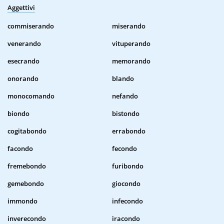
Aggettivi
commiserando
miserando
venerando
vituperando
esecrando
memorando
onorando
blando
monocomando
nefando
biondo
bistondo
cogitabondo
errabondo
facondo
fecondo
fremebondo
furibondo
gemebondo
giocondo
immondo
infecondo
inverecondo
iracondo