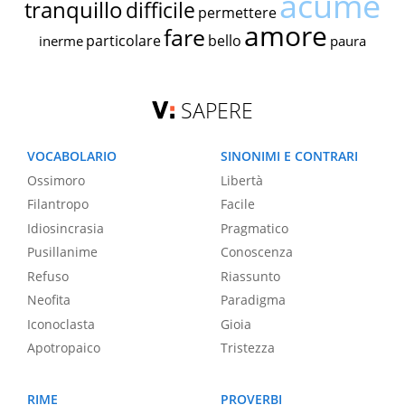
acume
tranquillo
difficile
permettere
amore
fare
particolare
bello
inerme
paura
SAPERE
VOCABOLARIO
SINONIMI E CONTRARI
Ossimoro
Libertà
Filantropo
Facile
Idiosincrasia
Pragmatico
Pusillanime
Conoscenza
Refuso
Riassunto
Neofita
Paradigma
Iconoclasta
Gioia
Apotropaico
Tristezza
RIME
PROVERBI