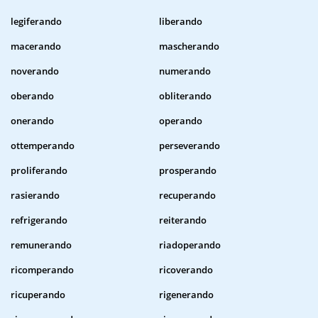
legiferando
liberando
macerando
mascherando
noverando
numerando
oberando
obliterando
onerando
operando
ottemperando
perseverando
proliferando
prosperando
rasierando
recuperando
refrigerando
reiterando
remunerando
riadoperando
ricomperando
ricoverando
ricuperando
rigenerando