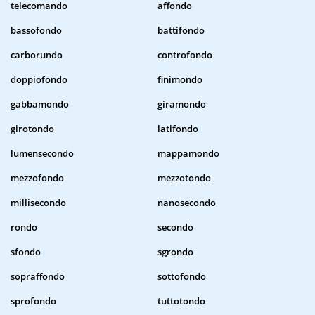
telecomando
affondo
bassofondo
battifondo
carborundo
controfondo
doppiofondo
finimondo
gabbamondo
giramondo
girotondo
latifondo
lumensecondo
mappamondo
mezzofondo
mezzotondo
millisecondo
nanosecondo
rondo
secondo
sfondo
sgrondo
sopraffondo
sottofondo
sprofondo
tuttotondo