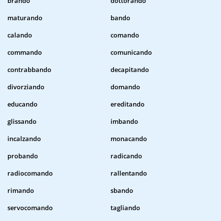
brando
dottorando
maturando
bando
calando
comando
commando
comunicando
contrabbando
decapitando
divorziando
domando
educando
ereditando
glissando
imbando
incalzando
monacando
probando
radicando
radiocomando
rallentando
rimando
sbando
servocomando
tagliando