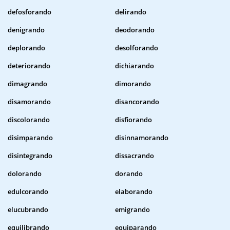
defosforando
delirando
denigrando
deodorando
deplorando
desolforando
deteriorando
dichiarando
dimagrando
dimorando
disamorando
disancorando
discolorando
disfiorando
disimparando
disinnamorando
disintegrando
dissacrando
dolorando
dorando
edulcorando
elaborando
elucubrando
emigrando
equilibrando
equiparando