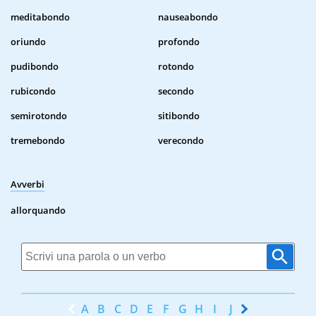
meditabondo
nauseabondo
oriundo
profondo
pudibondo
rotondo
rubicondo
secondo
semirotondo
sitibondo
tremebondo
verecondo
Avverbi
allorquando
A
B
C
D
E
F
G
H
I
J
K
L
M
N