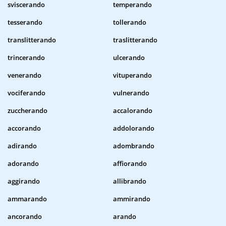
sviscerando
temperando
tesserando
tollerando
translitterando
traslitterando
trincerando
ulcerando
venerando
vituperando
vociferando
vulnerando
zuccherando
accalorando
accorando
addolorando
adirando
adombrando
adorando
affiorando
aggirando
allibrando
ammarando
ammirando
ancorando
arando