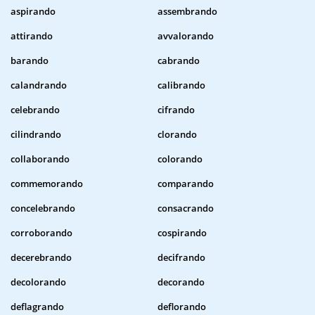
aspirando
assembrando
attirando
avvalorando
barando
cabrando
calandrando
calibrando
celebrando
cifrando
cilindrando
clorando
collaborando
colorando
commemorando
comparando
concelebrando
consacrando
corroborando
cospirando
decerebrando
decifrando
decolorando
decorando
deflagrando
deflorando