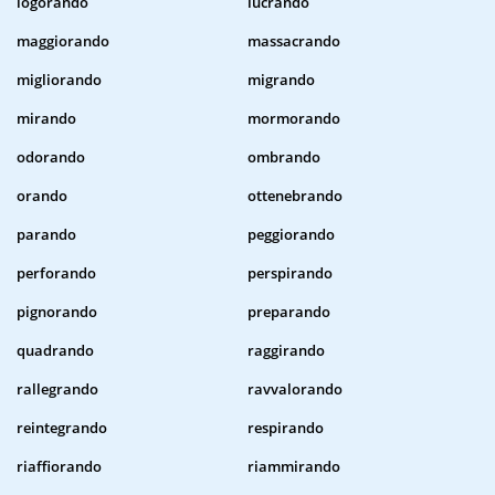
logorando
lucrando
maggiorando
massacrando
migliorando
migrando
mirando
mormorando
odorando
ombrando
orando
ottenebrando
parando
peggiorando
perforando
perspirando
pignorando
preparando
quadrando
raggirando
rallegrando
ravvalorando
reintegrando
respirando
riaffiorando
riammirando