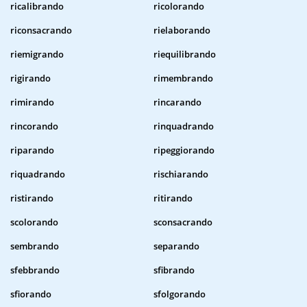
ricalibrando
ricolorando
riconsacrando
rielaborando
riemigrando
riequilibrando
rigirando
rimembrando
rimirando
rincarando
rincorando
rinquadrando
riparando
ripeggiorando
riquadrando
rischiarando
ristirando
ritirando
scolorando
sconsacrando
sembrando
separando
sfebbrando
sfibrando
sfiorando
sfolgorando