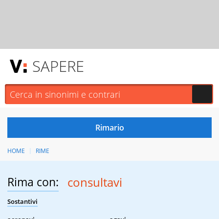
SAPERE
HOME
RIME
Rima con:
consultavi
Sostantivi