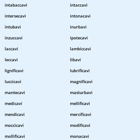
intabaccavi
intaccavi
intersecavi
intonacavi
intubavi
inurbavi
inzuccavi
ipotecavi
laccavi
lambiccavi
leccavi
libavi
lignificavi
lubrificavi
luccicavi
magnificavi
mantecavi
masturbavi
medicavi
mellificavi
mendicavi
mercificavi
moccicavi
modificavi
mollificavi
monacavi