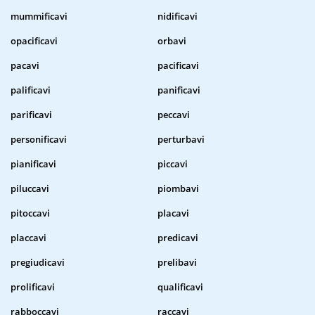
mummificavi
nidificavi
opacificavi
orbavi
pacavi
pacificavi
palificavi
panificavi
parificavi
peccavi
personificavi
perturbavi
pianificavi
piccavi
piluccavi
piombavi
pitoccavi
placavi
placcavi
predicavi
pregiudicavi
prelibavi
prolificavi
qualificavi
rabboccavi
raccavi