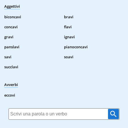
Aggettivi
biconcavi
bravi
concavi
flavi
gravi
ignavi
panslavi
pianoconcavi
savi
soavi
succlavi
Avverbi
eccovi