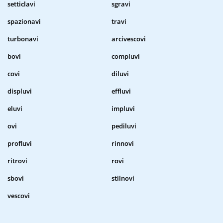
setticlavi
sgravi
spazionavi
travi
turbonavi
arcivescovi
bovi
compluvi
covi
diluvi
displuvi
effluvi
eluvi
impluvi
ovi
pediluvi
profluvi
rinnovi
ritrovi
rovi
sbovi
stilnovi
vescovi