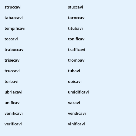
struccavi
stuccavi
tabaccavi
taroccavi
tempificavi
titubavi
toccavi
tonificavi
traboccavi
trafficavi
trisecavi
trombavi
truccavi
tubavi
turbavi
ubicavi
ubriacavi
umidificavi
unificavi
vacavi
vanificavi
vendicavi
verificavi
vinificavi