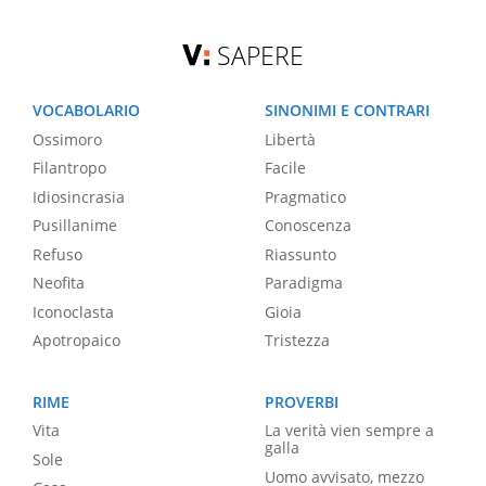
SAPERE
VOCABOLARIO
SINONIMI E CONTRARI
Ossimoro
Libertà
Filantropo
Facile
Idiosincrasia
Pragmatico
Pusillanime
Conoscenza
Refuso
Riassunto
Neofita
Paradigma
Iconoclasta
Gioia
Apotropaico
Tristezza
RIME
PROVERBI
Vita
La verità vien sempre a
galla
Sole
Uomo avvisato, mezzo