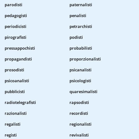
parodisti
paternalisti
pedagogisti
penalisti
periodicisti
petrarchisti
pirografisti
podisti
pressappochisti
probabilisti
propagandisti
proporzionalisti
prosodisti
psicanalisti
psicoanalisti
psicologisti
pubblicisti
quaresimalisti
radiotelegrafisti
rapsodisti
razionalisti
recordisti
regalisti
regionalisti
registi
revivalisti