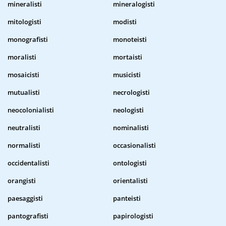
mineralisti
mineralogisti
mitologisti
modisti
monografisti
monoteisti
moralisti
mortaisti
mosaicisti
musicisti
mutualisti
necrologisti
neocolonialisti
neologisti
neutralisti
nominalisti
normalisti
occasionalisti
occidentalisti
ontologisti
orangisti
orientalisti
paesaggisti
panteisti
pantografisti
papirologisti