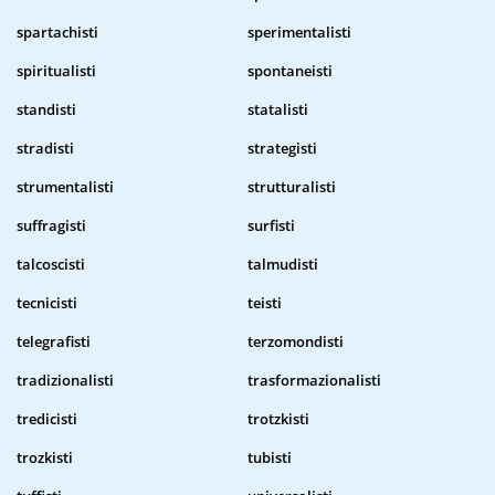
spartachisti
sperimentalisti
spiritualisti
spontaneisti
standisti
statalisti
stradisti
strategisti
strumentalisti
strutturalisti
suffragisti
surfisti
talcoscisti
talmudisti
tecnicisti
teisti
telegrafisti
terzomondisti
tradizionalisti
trasformazionalisti
tredicisti
trotzkisti
trozkisti
tubisti