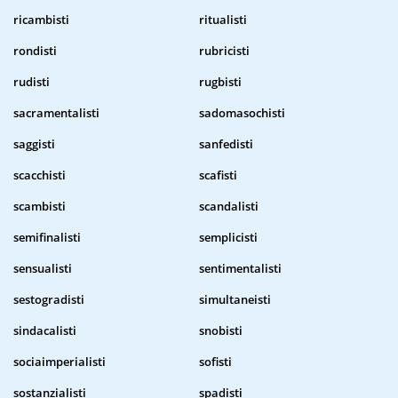
ricambisti
ritualisti
rondisti
rubricisti
rudisti
rugbisti
sacramentalisti
sadomasochisti
saggisti
sanfedisti
scacchisti
scafisti
scambisti
scandalisti
semifinalisti
semplicisti
sensualisti
sentimentalisti
sestogradisti
simultaneisti
sindacalisti
snobisti
sociaimperialisti
sofisti
sostanzialisti
spadisti