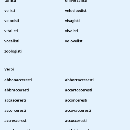
tuffisti
universalisti
velisti
velocipedisti
velocisti
visagisti
vitalisti
vivaisti
vocalisti
volovelisti
zoologisti
Verbi
abbonacceresti
abborracceresti
abbracceresti
accartocceresti
accasceresti
acconceresti
accorceresti
accovacceresti
accresceresti
accucceresti