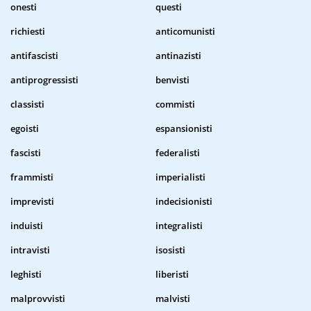
onesti
questi
richiesti
anticomunisti
antifascisti
antinazisti
antiprogressisti
benvisti
classisti
commisti
egoisti
espansionisti
fascisti
federalisti
frammisti
imperialisti
imprevisti
indecisionisti
induisti
integralisti
intravisti
isosisti
leghisti
liberisti
malprovvisti
malvisti