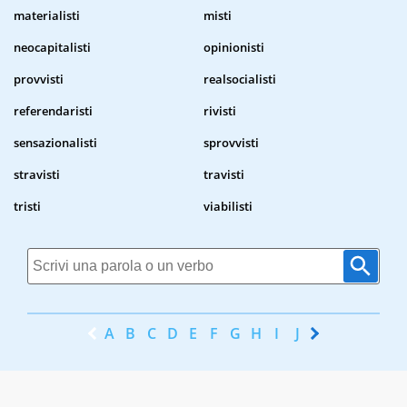
materialisti
misti
neocapitalisti
opinionisti
provvisti
realsocialisti
referendaristi
rivisti
sensazionalisti
sprovvisti
stravisti
travisti
tristi
viabilisti
A
B
C
D
E
F
G
H
I
J
K
L
M
N