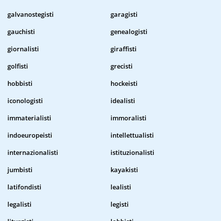
galvanostegisti
garagisti
gauchisti
genealogisti
giornalisti
giraffisti
golfisti
grecisti
hobbisti
hockeisti
iconologisti
idealisti
immaterialisti
immoralisti
indoeuropeisti
intellettualisti
internazionalisti
istituzionalisti
jumbisti
kayakisti
latifondisti
lealisti
legalisti
legisti