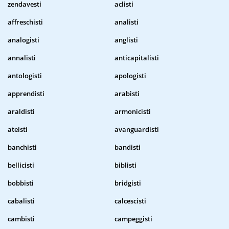
zendavesti
aclisti
affreschisti
analisti
analogisti
anglisti
annalisti
anticapitalisti
antologisti
apologisti
apprendisti
arabisti
araldisti
armonicisti
ateisti
avanguardisti
banchisti
bandisti
bellicisti
biblisti
bobbisti
bridgisti
cabalisti
calcescisti
cambisti
campeggisti