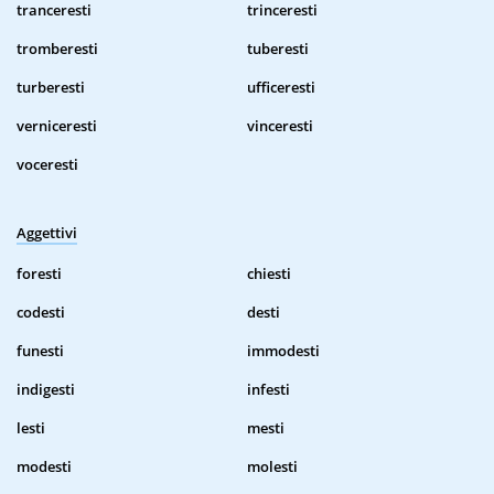
tranceresti
trinceresti
tromberesti
tuberesti
turberesti
ufficeresti
verniceresti
vinceresti
voceresti
Aggettivi
foresti
chiesti
codesti
desti
funesti
immodesti
indigesti
infesti
lesti
mesti
modesti
molesti