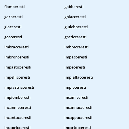
flamberesti
gabberesti
garberesti
ghiacceresti
giaceresti
giulebberesti
gocceresti
graticceresti
imbracceresti
imbrecceresti
imbronceresti
impacceresti
impasticceresti
impeceresti
impellicceresti
impiallacceresti
impiastricceresti
impicceresti
impiomberesti
incamiceresti
incannicceresti
incannucceresti
incantucceresti
incappucceresti
incapricceresti
incartocceresti