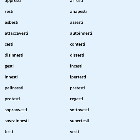
appresti
arresti
resti
anapesti
asbesti
assesti
attaccavesti
autoinnesti
cesti
contesti
disinnesti
dissesti
gesti
incesti
innesti
ipertesti
palinsesti
pretesti
protesti
regesti
sopravvesti
sottovesti
sovrainnesti
supertesti
testi
vesti