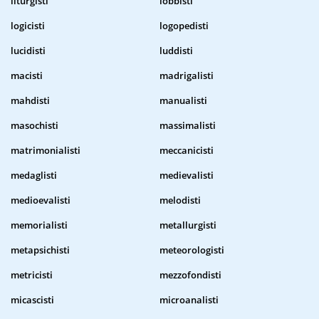
liturgisti
lobbisti
logicisti
logopedisti
lucidisti
luddisti
macisti
madrigalisti
mahdisti
manualisti
masochisti
massimalisti
matrimonialisti
meccanicisti
medaglisti
medievalisti
medioevalisti
melodisti
memorialisti
metallurgisti
metapsichisti
meteorologisti
metricisti
mezzofondisti
micascisti
microanalisti