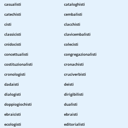
casualisti
cataloghisti
catechisti
cembalisti
cisti
clacchisti
classicisti
clavicembalisti
cnidocisti
colecisti
concettualisti
congregazionalisti
costituzionalisti
cronachisti
cronologisti
cruciverbisti
dadaisti
deisti
dialogisti
dirigibilisti
doppiogiochisti
dualisti
ebraicisti
ebraisti
ecologisti
editorialisti