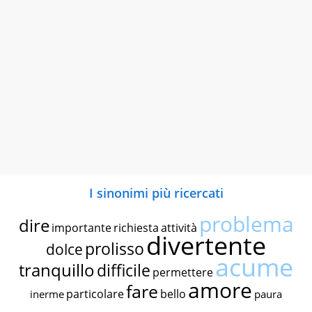
I sinonimi più ricercati
problema
dire
importante
richiesta
attività
divertente
prolisso
dolce
acume
tranquillo
difficile
permettere
amore
fare
particolare
bello
inerme
paura