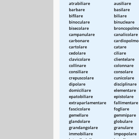
atrabiliare
ausiliare
barbare
basilare
bifilare
biliare
binoculare
binucleare
bisecolare
broncopolm
campanulare
canalicolare
carbonare
cardiopolmo
cartolare
catare
cedolare
ciliare
clavicolare
clientelare
collinare
colonnare
consiliare
consolare
crepuscolare
cunicolare
dipolare
disciplinare
domiciliare
elementare
epatobiliare
epistolare
extraparlamentare
fallimentare
fascicolare
fogliare
gemellare
gemmipare
glandolare
globulare
grandangolare
granulare
immobiliare
impopolare