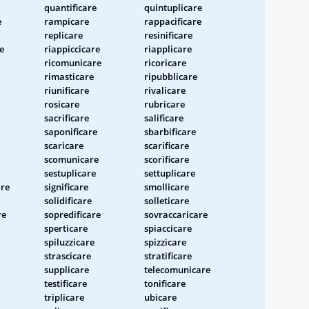
quantificare
quintuplicare
e
rampicare
rappacificare
replicare
resinificare
e
riappiccicare
riapplicare
ricomunicare
ricoricare
rimasticare
ripubblicare
riunificare
rivalicare
rosicare
rubricare
sacrificare
salificare
saponificare
sbarbificare
scaricare
scarificare
scomunicare
scorificare
sestuplicare
settuplicare
re
significare
smollicare
solidificare
solleticare
re
sopredificare
sovraccaricare
sperticare
spiaccicare
spiluzzicare
spizzicare
strascicare
stratificare
supplicare
telecomunicare
testificare
tonificare
triplicare
ubicare