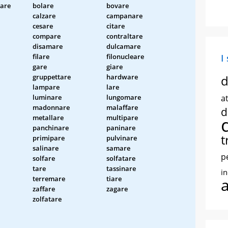
are
bolare
bovare
calzare
campanare
cesare
citare
compare
contraltare
disamare
dulcamare
filare
filonucleare
I
gare
giare
gruppettare
hardware
d
lampare
lare
luminare
lungomare
at
madonnare
malaffare
d
metallare
multipare
panchinare
paninare
t
primipare
pulvinare
salinare
samare
p
solfare
solfatare
tare
tassinare
i
terremare
tiare
zaffare
zagare
zolfatare