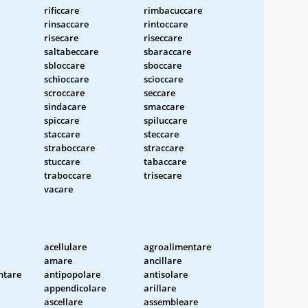
rificcare
rimbacuccare
rinsaccare
rintoccare
risecare
riseccare
saltabeccare
sbaraccare
sbloccare
sboccare
schioccare
scioccare
scroccare
seccare
sindacare
smaccare
spiccare
spiluccare
staccare
steccare
straboccare
straccare
stuccare
tabaccare
traboccare
trisecare
vacare
acellulare
agroalimentare
amare
ancillare
ntare
antipopolare
antisolare
appendicolare
arillare
ascellare
assembleare