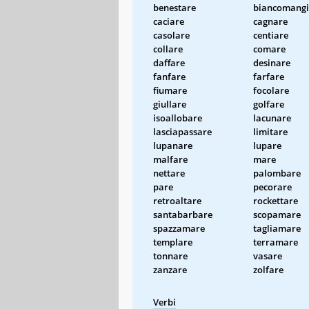
benestare
biancomangi
caciare
cagnare
casolare
centiare
collare
comare
daffare
desinare
fanfare
farfare
fiumare
focolare
giullare
golfare
isoallobare
lacunare
lasciapassare
limitare
lupanare
lupare
malfare
mare
nettare
palombare
pare
pecorare
retroaltare
rockettare
santabarbare
scopamare
spazzamare
tagliamare
templare
terramare
tonnare
vasare
zanzare
zolfare
Verbi