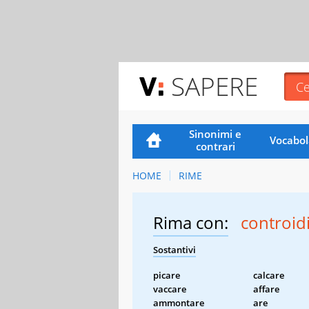
SAPERE
Sinonimi e
Vocabol
contrari
HOME
RIME
Rima con:
controid
Sostantivi
picare
calcare
vaccare
affare
ammontare
are