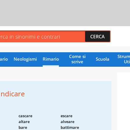
Come si
Strum
ario
Neologismi
Rimario
Scuola
scrive
Uti
indicare
cascare
escare
altare
alveare
bare
battimare