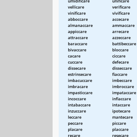
umidificare
unificare
vellicare
verificare
vinificare
vivificare
abboccare
accecare
almanaccare
ammaccare
appiccare
arrecare
attraccare
azzeccare
baraccare
battibeccare
bivaccare
bloccare
cacare
ciccare
cuccare
defecare
dissecare
disseccare
estrinsecare
fiaccare
imbacuccare
imbeccare
imbracare
imbroccare
impasticcare
impataccare
incoccare
infiaccare
intabaccare
intaccare
inzuccare
ipotecare
leccare
mantecare
peccare
piccare
placare
placcare
recare
resecare