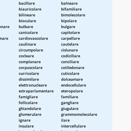
bacillare
balneare
biauricolare
bifamiliare
bilineare
bimolecolare
bioculare
bipolare
onare
bulbare
bulgare
canicolare
capitolare
nare
cardiovascolare
carpellare
caulinare
cautelare
circumpolare
cislunare
cocleare
codicillare
complanare
conciliare
corpuscolare
cotiledonare
curricolare
cuticolare
dissimilare
dolceamare
elettronucleare
endocellulare
estraparlamentare
eteropolare
famigliare
familiare
follicolare
gangliare
ghiandolare
giugulare
glomerulare
grammomolecolare
ignare
ilare
insulare
intercellulare