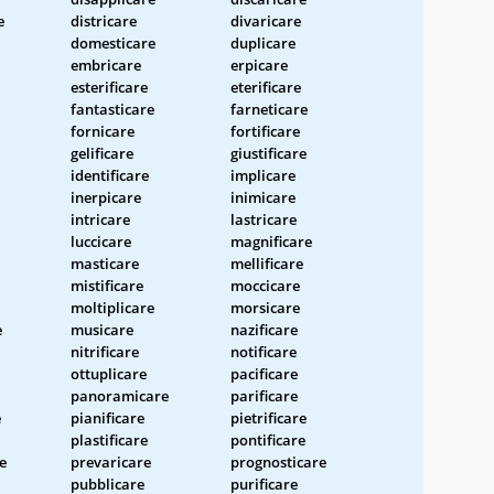
e
districare
divaricare
domesticare
duplicare
embricare
erpicare
esterificare
eterificare
fantasticare
farneticare
fornicare
fortificare
gelificare
giustificare
identificare
implicare
inerpicare
inimicare
intricare
lastricare
luccicare
magnificare
masticare
mellificare
mistificare
moccicare
moltiplicare
morsicare
e
musicare
nazificare
nitrificare
notificare
ottuplicare
pacificare
panoramicare
parificare
e
pianificare
pietrificare
plastificare
pontificare
e
prevaricare
prognosticare
pubblicare
purificare