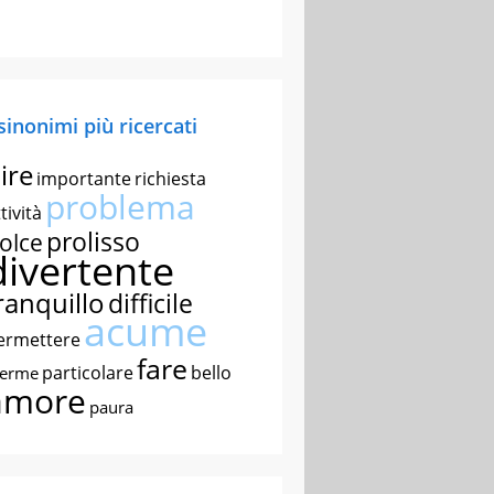
 sinonimi più ricercati
ire
importante
richiesta
problema
tività
prolisso
olce
divertente
ranquillo
difficile
acume
ermettere
fare
particolare
bello
nerme
amore
paura