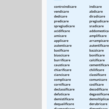
controindicare
indicare
vendicare
abdicare
dedicare
diradicare
predicare
pregiudicare
spregiudicare
sradicare
acidificare
addomestica
amicare
amplificare
applicare
arrampicare
autenticare
autentificare
basificare
bazzicare
biascicare
bonificare
burrificare
calcificare
causticare
cementificar
chiarificare
chilificare
ciancicare
classificare
complicare
comunicare
cornificare
cosificare
declassificare
decodificare
defaticare
degassificare
demistificare
demoltiplica
dequalificare
derubricare
diagnosticare
dimenticare