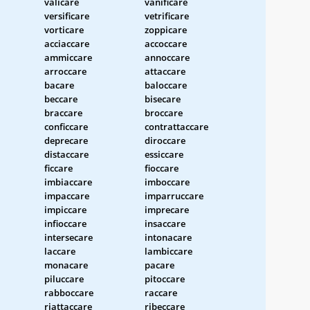
valicare
vanificare
versificare
vetrificare
vorticare
zoppicare
acciaccare
accoccare
ammiccare
annoccare
arroccare
attaccare
bacare
baloccare
beccare
bisecare
braccare
broccare
conficcare
contrattaccare
deprecare
diroccare
distaccare
essiccare
ficcare
fioccare
imbiaccare
imboccare
impaccare
imparruccare
impiccare
imprecare
infioccare
insaccare
intersecare
intonacare
laccare
lambiccare
monacare
pacare
piluccare
pitoccare
rabboccare
raccare
riattaccare
ribeccare