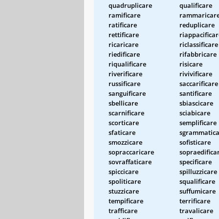
quadruplicare
qualificare
ramificare
rammaricar
ratificare
reduplicare
rettificare
riappacificar
ricaricare
riclassificare
riedificare
rifabbricare
riqualificare
risicare
riverificare
rivivificare
russificare
saccarificare
sanguificare
santificare
sbellicare
sbiascicare
scarnificare
sciabicare
scorticare
semplificare
sfaticare
sgrammatica
smozzicare
sofisticare
sopraccaricare
sopraedifica
sovraffaticare
specificare
spiccicare
spilluzzicare
spoliticare
squalificare
stuzzicare
suffumicare
tempificare
terrificare
trafficare
travalicare