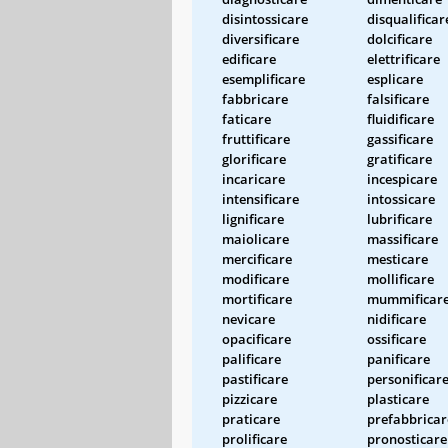
disintossicare
disqualificar
diversificare
dolcificare
edificare
elettrificare
esemplificare
esplicare
fabbricare
falsificare
faticare
fluidificare
fruttificare
gassificare
glorificare
gratificare
incaricare
incespicare
intensificare
intossicare
lignificare
lubrificare
maiolicare
massificare
mercificare
mesticare
modificare
mollificare
mortificare
mummificar
nevicare
nidificare
opacificare
ossificare
palificare
panificare
pastificare
personificar
pizzicare
plasticare
praticare
prefabbricar
prolificare
pronosticare