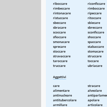
riboccare
riconficcare
rimbeccare
rimboccare
rintonacare
ripeccare
ristuccare
ritoccare
sbeccare
sbiecare
sbracare
sbreccare
scoccare
sconficcare
sfioccare
shoccare
smonacare
spaccare
sprecare
stabaccare
stoccare
stomacare
stravaccare
struccare
taroccare
toccare
truccare
ubriacare
Aggettivi
care
stracare
alimentare
alveolare
antinucleare
antiparlame
antitubercolare
apolare
armillare
articolare