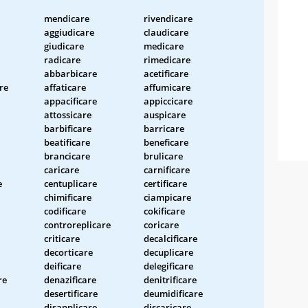
mendicare
rivendicare
aggiudicare
claudicare
giudicare
medicare
radicare
rimedicare
abbarbicare
acetificare
re
affaticare
affumicare
appacificare
appiccicare
attossicare
auspicare
barbificare
barricare
beatificare
beneficare
brancicare
brulicare
caricare
carnificare
e
centuplicare
certificare
chimificare
ciampicare
codificare
cokificare
controreplicare
coricare
criticare
decalcificare
decorticare
decuplicare
deificare
delegificare
re
denazificare
denitrificare
desertificare
deumidificare
disapplicare
discaricare