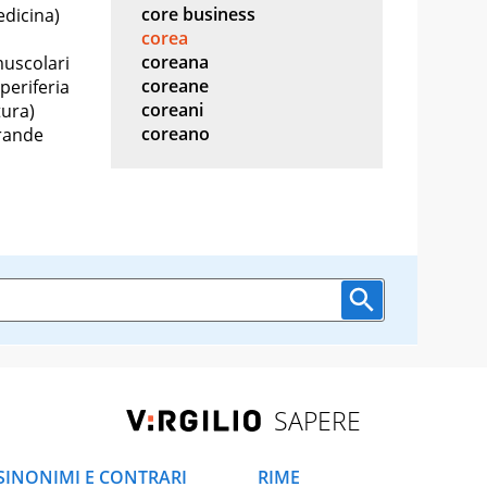
core business
dicina)
corea
coreana
muscolari
coreane
 periferia
coreani
tura)
coreano
grande
SAPERE
SINONIMI E CONTRARI
RIME