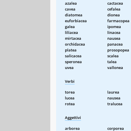
azalea
cactacea
cavea
cefalea
diatomea
dionea
euforbiacea
farmacopea
galea
ipomea
liliacea
linacea
mirtacea
nausea
orchidacea
panacea
platea
prosopopea
salicacea
scalea
speronea
talea
uvea
vallonea
Verbi
torea
laurea
lucea
nausea
rotea
tralucea
Aggettivi
arborea
corporea