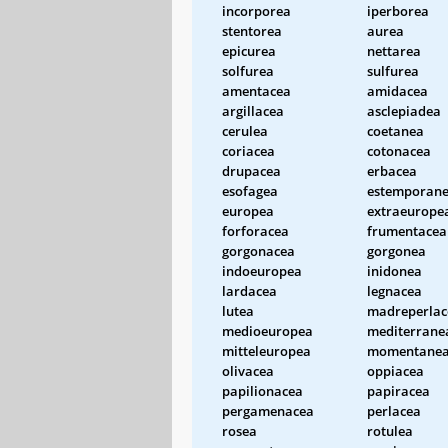
incorporea
iperborea
stentorea
aurea
epicurea
nettarea
solfurea
sulfurea
amentacea
amidacea
argillacea
asclepiadea
cerulea
coetanea
coriacea
cotonacea
drupacea
erbacea
esofagea
estemporan
europea
extraeurope
forforacea
frumentacea
gorgonacea
gorgonea
indoeuropea
inidonea
lardacea
legnacea
lutea
madreperlac
medioeuropea
mediterrane
mitteleuropea
momentane
olivacea
oppiacea
papilionacea
papiracea
pergamenacea
perlacea
rosea
rotulea