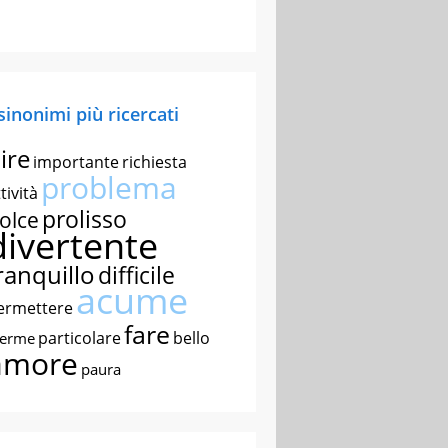
 sinonimi più ricercati
ire
importante
richiesta
problema
tività
prolisso
olce
divertente
ranquillo
difficile
acume
ermettere
fare
particolare
bello
nerme
amore
paura