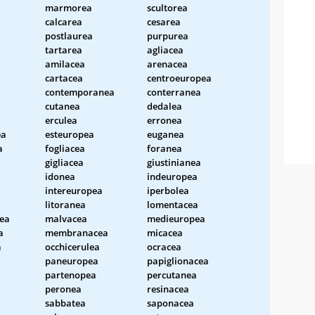
marmorea
scultorea
calcarea
cesarea
postlaurea
purpurea
tartarea
agliacea
amilacea
arenacea
cartacea
centroeuropea
contemporanea
conterranea
cutanea
dedalea
erculea
erronea
ea
esteuropea
euganea
a
fogliacea
foranea
gigliacea
giustinianea
idonea
indeuropea
intereuropea
iperbolea
litoranea
lomentacea
ea
malvacea
medieuropea
a
membranacea
micacea
a
occhicerulea
ocracea
paneuropea
papiglionacea
partenopea
percutanea
peronea
resinacea
sabbatea
saponacea