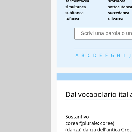
sarmentacea
scoriacea
simultanea
sottocutane
subitanea
succedanea
tufacea
ulivacea
A
B
C
D
E
F
G
H
I
J
Dal vocabolario itali
Sostantivo
corea f(plurale: coree)
(danza) danza dell'antica Grec