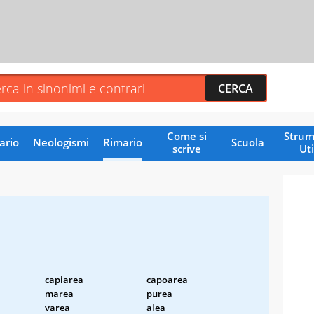
Come si
Strum
ario
Neologismi
Rimario
Scuola
scrive
Uti
capiarea
capoarea
marea
purea
varea
alea