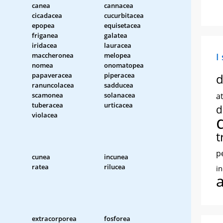
canea
cannacea
cicadacea
cucurbitacea
epopea
equisetacea
friganea
galatea
iridacea
lauracea
maccheronea
melopea
I
nomea
onomatopea
papaveracea
piperacea
d
ranuncolacea
sadducea
scamonea
solanacea
at
tuberacea
urticacea
d
violacea
t
p
cunea
incunea
ratea
rilucea
i
extracorporea
fosforea