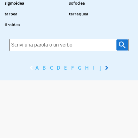
sigmoidea
sofoclea
tarpea
terraquea
tiroidea
A
B
C
D
E
F
G
H
I
J
K
L
M
N