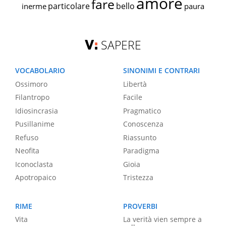
amore
fare
particolare
bello
inerme
paura
SAPERE
VOCABOLARIO
SINONIMI E CONTRARI
Ossimoro
Libertà
Filantropo
Facile
Idiosincrasia
Pragmatico
Pusillanime
Conoscenza
Refuso
Riassunto
Neofita
Paradigma
Iconoclasta
Gioia
Apotropaico
Tristezza
RIME
PROVERBI
Vita
La verità vien sempre a