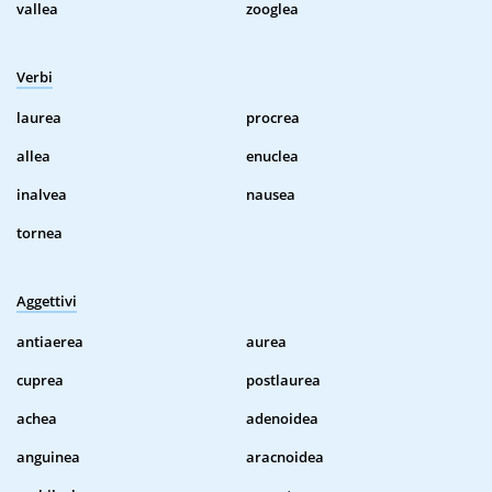
vallea
zooglea
Verbi
laurea
procrea
allea
enuclea
inalvea
nausea
tornea
Aggettivi
antiaerea
aurea
cuprea
postlaurea
achea
adenoidea
anguinea
aracnoidea