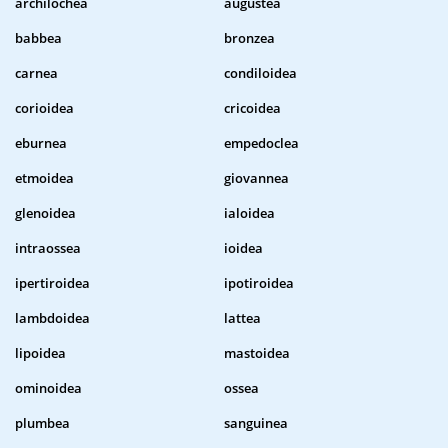
archilochea
augustea
babbea
bronzea
carnea
condiloidea
corioidea
cricoidea
eburnea
empedoclea
etmoidea
giovannea
glenoidea
ialoidea
intraossea
ioidea
ipertiroidea
ipotiroidea
lambdoidea
lattea
lipoidea
mastoidea
ominoidea
ossea
plumbea
sanguinea