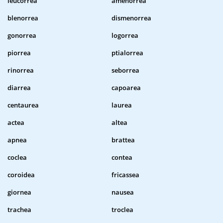
leucorrea
amenorrea
blenorrea
dismenorrea
gonorrea
logorrea
piorrea
ptialorrea
rinorrea
seborrea
diarrea
capoarea
centaurea
laurea
actea
altea
apnea
brattea
coclea
contea
coroidea
fricassea
giornea
nausea
trachea
troclea