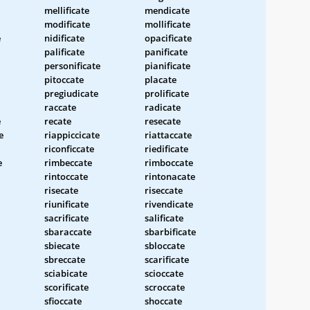
mellificate
mendicate
modificate
mollificate
e
nidificate
opacificate
palificate
panificate
personificate
pianificate
pitoccate
placate
pregiudicate
prolificate
raccate
radicate
e
recate
resecate
e
riappiccicate
riattaccate
riconficcate
riedificate
e
rimbeccate
rimboccate
rintoccate
rintonacate
risecate
riseccate
riunificate
rivendicate
sacrificate
salificate
sbaraccate
sbarbificate
sbiecate
sbloccate
sbreccate
scarificate
sciabicate
scioccate
scorificate
scroccate
sfioccate
shoccate