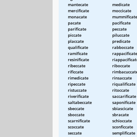
mantecate
medicate
mercificate
moccicate
monacate
mummificat
pacate
pacificate
parificate
peccate
piccate
piluccate
placcate
predicate
qualificate
rabboccate
ramificate
rappacificat
resinificate
riappacificat
ribeccate
riboccate
rificcate
rimbacuccat
rimedicate
rinsaccate
ripeccate
riqualificate
ristuccate
ritoccate
riverificate
saccarificate
saltabeccate
saponificate
sbeccate
sbiascicate
sboccate
sbracate
scarnificate
schioccate
scoccate
sconficcate
seccate
semplificate