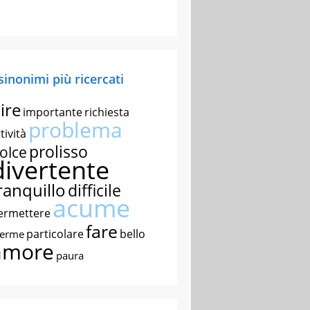
 sinonimi più ricercati
ire
importante
richiesta
problema
tività
prolisso
olce
divertente
ranquillo
difficile
acume
ermettere
fare
particolare
bello
nerme
amore
paura