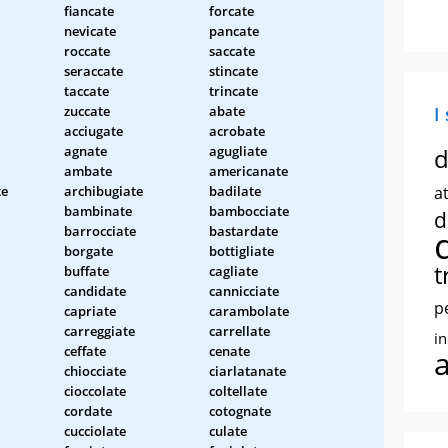
fiancate
forcate
nevicate
pancate
roccate
saccate
seraccate
stincate
taccate
trincate
zuccate
abate
I
acciugate
acrobate
agnate
agugliate
d
ambate
americanate
te
archibugiate
badilate
at
bambinate
bambocciate
d
barrocciate
bastardate
borgate
bottigliate
t
buffate
cagliate
candidate
cannicciate
p
capriate
carambolate
carreggiate
carrellate
i
ceffate
cenate
chiocciate
ciarlatanate
cioccolate
coltellate
cordate
cotognate
cucciolate
culate