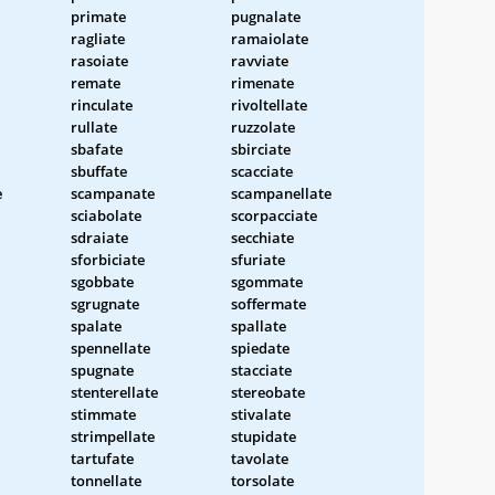
primate
pugnalate
ragliate
ramaiolate
rasoiate
ravviate
remate
rimenate
rinculate
rivoltellate
rullate
ruzzolate
sbafate
sbirciate
sbuffate
scacciate
e
scampanate
scampanellate
sciabolate
scorpacciate
sdraiate
secchiate
sforbiciate
sfuriate
sgobbate
sgommate
sgrugnate
soffermate
spalate
spallate
spennellate
spiedate
spugnate
stacciate
stenterellate
stereobate
stimmate
stivalate
strimpellate
stupidate
tartufate
tavolate
tonnellate
torsolate