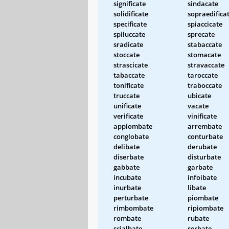
significate
sindacate
solidificate
sopraedifica
specificate
spiaccicate
spiluccate
sprecate
sradicate
stabaccate
stoccate
stomacate
strascicate
stravaccate
tabaccate
taroccate
tonificate
traboccate
truccate
ubicate
unificate
vacate
verificate
vinificate
appiombate
arrembate
conglobate
conturbate
delibate
derubate
diserbate
disturbate
gabbate
garbate
incubate
infoibate
inurbate
libate
perturbate
piombate
rimbombate
ripiombate
rombate
rubate
scialbate
serbate