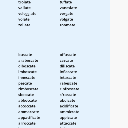
troiate
tuffate
vallate
vanesiate
veleggiate
vergate
volate
volgate
zollate
zoomate
buscate
offuscate
arabescate
cascate
diboscate
diliscate
imboscate
infiascate
innescate
intascate
pescate
rabescate
rimboscate
rinfrescate
sboscate
sfrascate
abboccate
abdicate
accoccate
acidificate
ammaccate
ammiccate
appacificate
appiccate
arroccate
attaccate