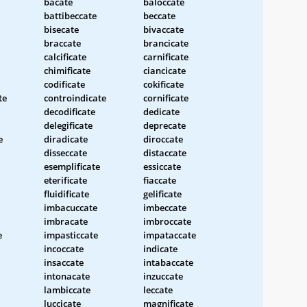
bacate
baloccate
battibeccate
beccate
bisecate
bivaccate
braccate
brancicate
calcificate
carnificate
chimificate
ciancicate
codificate
cokificate
te
controindicate
cornificate
decodificate
dedicate
delegificate
deprecate
e
diradicate
diroccate
disseccate
distaccate
esemplificate
essiccate
eterificate
fiaccate
fluidificate
gelificate
imbacuccate
imbeccate
imbracate
imbroccate
e
impasticcate
impataccate
incoccate
indicate
insaccate
intabaccate
intonacate
inzuccate
lambiccate
leccate
luccicate
magnificate