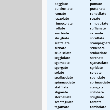
poggiate
pomate
pulcinellate
puttanate
ramate
randellate
razzolate
regate
rimescolate
rimpatriate
rollate
ruffianate
sarchiate
sarmate
sbrigliate
sbruffate
scaffalate
scampagnat
scenate
schienate
scudisciate
sculacciate
seggiolate
serenate
sgambate
sganasciate
sgorgate
sgridate
solate
soldate
spallucciate
spanciate
spiumacciate
sprimacciate
staffilate
stangate
stigmate
stilobate
stornellate
strigliate
sventagliate
tanfate
tegamate
tombolate