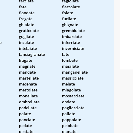
facciate
fagiolate
fate
fiaccolate
fiondate
folate
fregate
fucilate
ghiaiate
ghignate
graticciate
grembiulate
gugliate
imbardate
e
inculate
inferriate
intelaiate
inverniciate
lanciagranate
late
litigate
lombate
magnate
maialate
mandate
manganellate
martellate
massicciate
mecenate
melate
mestolate
miagolate
monellate
mostacciate
ombrellate
ondate
padellate
pagliacciate
palate
pallate
panciate
pappolate
pedate
pelobate
pisciate
planate