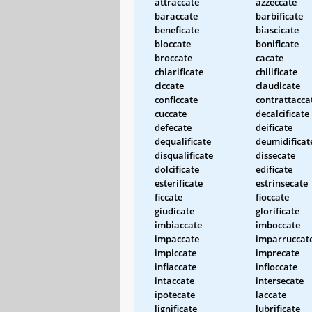
attraccate
azzeccate
baraccate
barbificate
beneficate
biascicate
bloccate
bonificate
broccate
cacate
chiarificate
chilificate
ciccate
claudicate
conficcate
contrattacca
cuccate
decalcificate
defecate
deificate
dequalificate
deumidificat
disqualificate
dissecate
dolcificate
edificate
esterificate
estrinsecate
ficcate
fioccate
giudicate
glorificate
imbiaccate
imboccate
impaccate
imparruccat
impiccate
imprecate
infiaccate
infioccate
intaccate
intersecate
ipotecate
laccate
lignificate
lubrificate