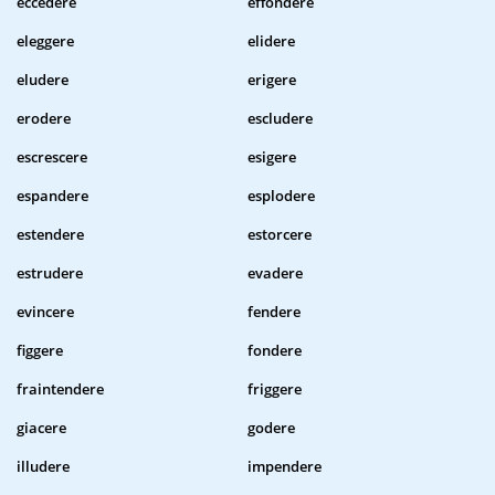
eccedere
effondere
eleggere
elidere
eludere
erigere
erodere
escludere
escrescere
esigere
espandere
esplodere
estendere
estorcere
estrudere
evadere
evincere
fendere
figgere
fondere
fraintendere
friggere
giacere
godere
illudere
impendere