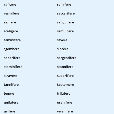
raficere
ramifere
resinifere
saccarifere
salifere
sanguifere
scaligere
semilibere
seminifere
severe
sgombere
sincere
soporifere
sorgentifere
staminifere
stannifere
stravere
sudorifere
tannifere
tautomere
tenere
trilatere
unilatere
uranifere
uvifere
velenifere