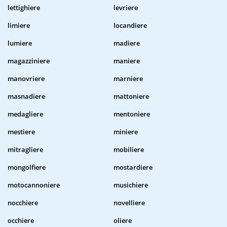
lettighiere
levriere
limiere
locandiere
lumiere
madiere
magazziniere
maniere
manovriere
marniere
masnadiere
mattoniere
medagliere
mentoniere
mestiere
miniere
mitragliere
mobiliere
mongolfiere
mostardiere
motocannoniere
musichiere
nocchiere
novelliere
occhiere
oliere