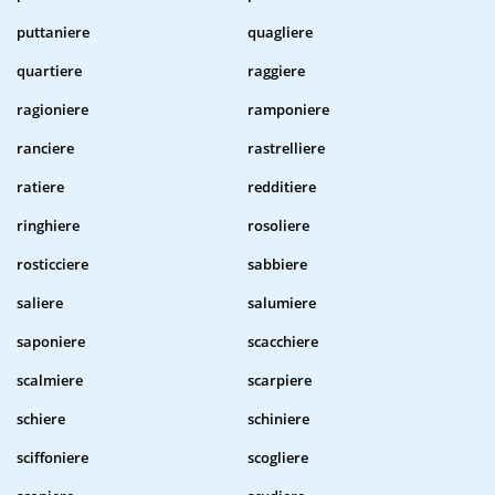
puttaniere
quagliere
quartiere
raggiere
ragioniere
ramponiere
ranciere
rastrelliere
ratiere
redditiere
ringhiere
rosoliere
rosticciere
sabbiere
saliere
salumiere
saponiere
scacchiere
scalmiere
scarpiere
schiere
schiniere
sciffoniere
scogliere