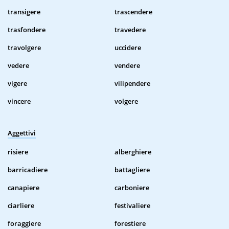
transigere
trascendere
trasfondere
travedere
travolgere
uccidere
vedere
vendere
vigere
vilipendere
vincere
volgere
Aggettivi
risiere
alberghiere
barricadiere
battagliere
canapiere
carboniere
ciarliere
festivaliere
foraggiere
forestiere