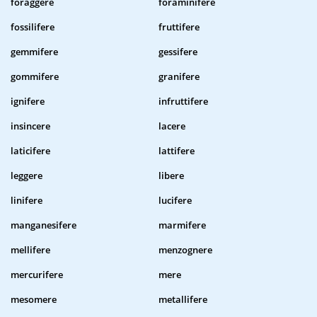
foraggere
foraminifere
fossilifere
fruttifere
gemmifere
gessifere
gommifere
granifere
ignifere
infruttifere
insincere
lacere
laticifere
lattifere
leggere
libere
linifere
lucifere
manganesifere
marmifere
mellifere
menzognere
mercurifere
mere
mesomere
metallifere