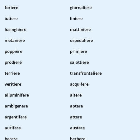
foriere
giornaliere
iutiere
liniere
lusinghiere
mattiniere
metaniere
ospedaliere
poppiere
primiere
prodiere
salottiere
terriere
transfrontaliere
veritiere
acquifere
alluminifere
altere
ambigenere
aptere
argentifere
attere
aurifere
austere
becere
berbere