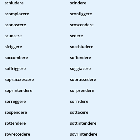
schiudere
scindere
scompiacere
sconfiggere
sconoscere
scoscendere
scuocere
sedere
sfriggere
socchiudere
soccombere
soffondere
soffriggere
soggiacere
sopraccrescere
soprassedere
soprintendere
sorprendere
sorreggere
sorridere
sospendere
sottacere
sottendere
sottintendere
sovreccedere
sovrintendere