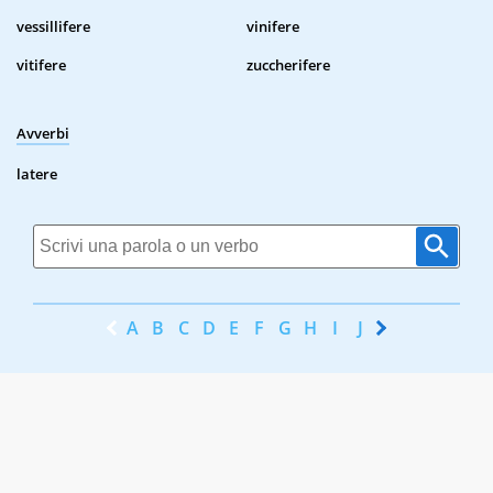
vessillifere
vinifere
vitifere
zuccherifere
Avverbi
latere
A
B
C
D
E
F
G
H
I
J
K
L
M
N