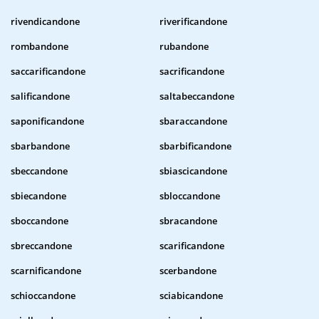
rivendicandone
riverificandone
rombandone
rubandone
saccarificandone
sacrificandone
salificandone
saltabeccandone
saponificandone
sbaraccandone
sbarbandone
sbarbificandone
sbeccandone
sbiascicandone
sbiecandone
sbloccandone
sboccandone
sbracandone
sbreccandone
scarificandone
scarnificandone
scerbandone
schioccandone
sciabicandone