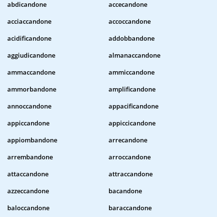
abdicandone
accecandone
acciaccandone
accoccandone
acidificandone
addobbandone
aggiudicandone
almanaccandone
ammaccandone
ammiccandone
ammorbandone
amplificandone
annoccandone
appacificandone
appiccandone
appiccicandone
appiombandone
arrecandone
arrembandone
arroccandone
attaccandone
attraccandone
azzeccandone
bacandone
baloccandone
baraccandone