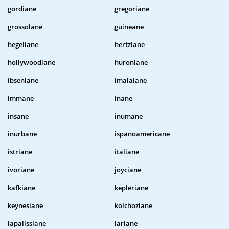
gordiane
gregoriane
grossolane
guineane
hegeliane
hertziane
hollywoodiane
huroniane
ibseniane
imalaiane
immane
inane
insane
inumane
inurbane
ispanoamericane
istriane
italiane
ivoriane
joyciane
kafkiane
kepleriane
keynesiane
kolchoziane
lapalissiane
lariane