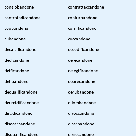
conglobandone
contrattaccandone
controindicandone
conturbandone
coobandone
cornificandone
cubandone
cuccandone
decalcificandone
decodificandone
dedicandone
defecandone
deificandone
delegificandone
delibandone
deprecandone
dequalificandone
derubandone
deumidificandone
dilombandone
diradicandone
diroccandone
disacerbandone
diserbandone
disqualificandone
dissecandone