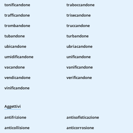
tonificandone
traboccandone
trafficandone
trisecandone
trombandone
truccandone
tubandone
turbandone
ubicandone
ubriacandone
umidificandone
unificandone
vacandone
vanificandone
vendicandone
verificandone
vinificandone
Aggettivi
antifrizione
antisofisticazione
anticollisione
anticorrosione