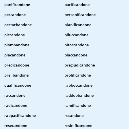
panificandone
parificandone
peccandone
personificandone
perturbandone
pianificandone
piccandone
piluccandone
piombandone
pitoccandone
placandone
placcandone
predicandone
pregiudicandone
prelibandone
prolificandone
qualificandone
rabboccandone
raccandone
raddobbandone
radicandone
ramificandone
rappacificandone
recandone
resecandone
resinificandone