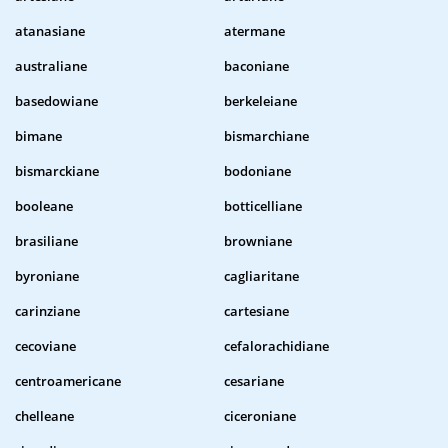
atanasiane
atermane
australiane
baconiane
basedowiane
berkeleiane
bimane
bismarchiane
bismarckiane
bodoniane
booleane
botticelliane
brasiliane
browniane
byroniane
cagliaritane
carinziane
cartesiane
cecoviane
cefalorachidiane
centroamericane
cesariane
chelleane
ciceroniane