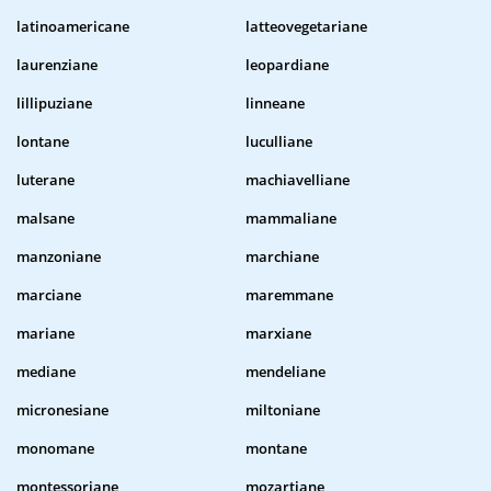
latinoamericane
latteovegetariane
laurenziane
leopardiane
lillipuziane
linneane
lontane
luculliane
luterane
machiavelliane
malsane
mammaliane
manzoniane
marchiane
marciane
maremmane
mariane
marxiane
mediane
mendeliane
micronesiane
miltoniane
monomane
montane
montessoriane
mozartiane