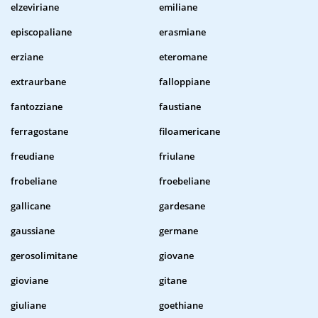
elzeviriane
emiliane
episcopaliane
erasmiane
erziane
eteromane
extraurbane
falloppiane
fantozziane
faustiane
ferragostane
filoamericane
freudiane
friulane
frobeliane
froebeliane
gallicane
gardesane
gaussiane
germane
gerosolimitane
giovane
gioviane
gitane
giuliane
goethiane