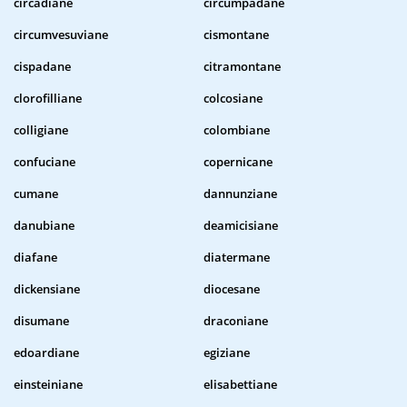
circadiane
circumpadane
circumvesuviane
cismontane
cispadane
citramontane
clorofilliane
colcosiane
colligiane
colombiane
confuciane
copernicane
cumane
dannunziane
danubiane
deamicisiane
diafane
diatermane
dickensiane
diocesane
disumane
draconiane
edoardiane
egiziane
einsteiniane
elisabettiane