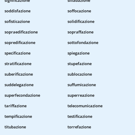
significazione
sillabazione
soddisfazione
soffocazione
sofisticazione
solidificazione
sopraedificazione
sopraffazione
sopredificazione
sottofondazione
specificazione
spiegazione
stratificazione
stupefazione
suberificazione
sublocazione
suddelegazione
suffumicazione
superfecondazione
superreazione
tariffazione
telecomunicazione
tempificazione
testificazione
titubazione
torrefazione