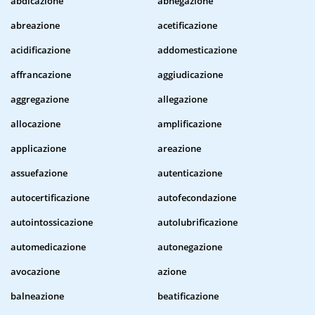
abdicazione
abnegazione
abreazione
acetificazione
acidificazione
addomesticazione
affrancazione
aggiudicazione
aggregazione
allegazione
allocazione
amplificazione
applicazione
areazione
assuefazione
autenticazione
autocertificazione
autofecondazione
autointossicazione
autolubrificazione
automedicazione
autonegazione
avocazione
azione
balneazione
beatificazione