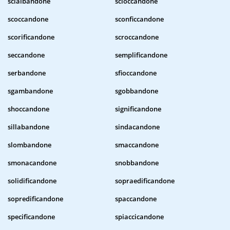
scialbandone
scioccandone
scoccandone
sconficcandone
scorificandone
scroccandone
seccandone
semplificandone
serbandone
sfioccandone
sgambandone
sgobbandone
shoccandone
significandone
sillabandone
sindacandone
slombandone
smaccandone
smonacandone
snobbandone
solidificandone
sopraedificandone
sopredificandone
spaccandone
specificandone
spiaccicandone