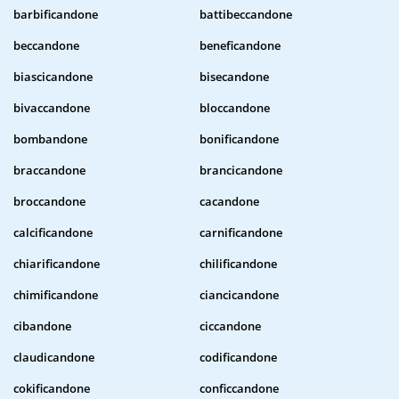
barbificandone
battibeccandone
beccandone
beneficandone
biascicandone
bisecandone
bivaccandone
bloccandone
bombandone
bonificandone
braccandone
brancicandone
broccandone
cacandone
calcificandone
carnificandone
chiarificandone
chilificandone
chimificandone
ciancicandone
cibandone
ciccandone
claudicandone
codificandone
cokificandone
conficcandone