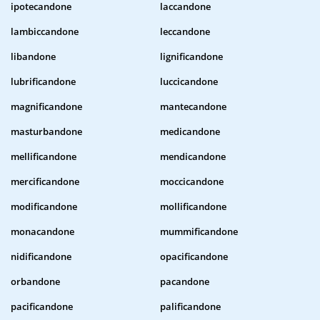
ipotecandone
laccandone
lambiccandone
leccandone
libandone
lignificandone
lubrificandone
luccicandone
magnificandone
mantecandone
masturbandone
medicandone
mellificandone
mendicandone
mercificandone
moccicandone
modificandone
mollificandone
monacandone
mummificandone
nidificandone
opacificandone
orbandone
pacandone
pacificandone
palificandone