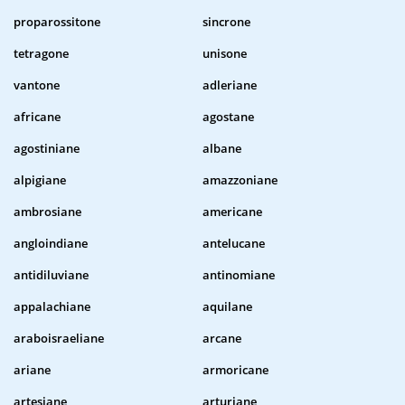
proparossitone
sincrone
tetragone
unisone
vantone
adleriane
africane
agostane
agostiniane
albane
alpigiane
amazzoniane
ambrosiane
americane
angloindiane
antelucane
antidiluviane
antinomiane
appalachiane
aquilane
araboisraeliane
arcane
ariane
armoricane
artesiane
arturiane