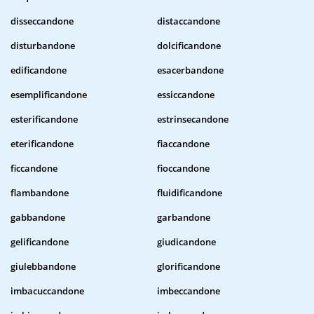
disseccandone
distaccandone
disturbandone
dolcificandone
edificandone
esacerbandone
esemplificandone
essiccandone
esterificandone
estrinsecandone
eterificandone
fiaccandone
ficcandone
fioccandone
flambandone
fluidificandone
gabbandone
garbandone
gelificandone
giudicandone
giulebbandone
glorificandone
imbacuccandone
imbeccandone