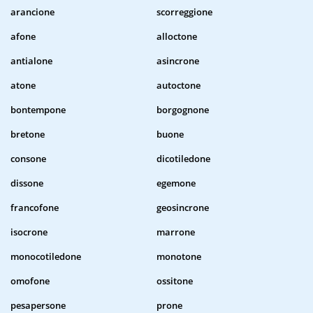
arancione
scorreggione
afone
alloctone
antialone
asincrone
atone
autoctone
bontempone
borgognone
bretone
buone
consone
dicotiledone
dissone
egemone
francofone
geosincrone
isocrone
marrone
monocotiledone
monotone
omofone
ossitone
pesapersone
prone