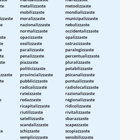
te
metallizzaste
metodizzaste
mobilizzaste
mondializzaste
zzaste
moralizzaste
municipalizzaste
te
nazionalizzaste
nebulizzaste
normalizzaste
occidentalizzaste
ste
opacizzaste
opalizzaste
te
ossilizzaste
ostracizzaste
e
paralizzaste
paralogizzaste
te
penalizzaste
percentualizzaste
ste
piazzaste
pluralizzaste
politicizzaste
potabilizzaste
izzaste
provincializzaste
psicanalizzaste
te
pubblicizzaste
puntualizzaste
radicalizzaste
radiolocalizzaste
rateizzaste
razionalizzaste
e
redazzaste
regionalizzaste
ricapitalizzaste
ridicolizzaste
riutilizzaste
rivitalizzaste
satellizzaste
sbarazzaste
scandalizzaste
scapezzaste
te
schizzaste
scopiazzaste
semplicizzaste
sensibilizzaste