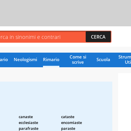
Come si
Strum
ario
Neologismi
Rimario
Scuola
scrive
Uti
canaste
cataste
ecclesiaste
encomiaste
parafraste
paraste