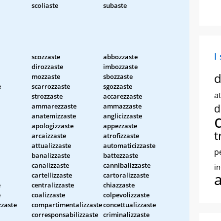
scoliaste
subaste
I
scozzaste
abbozzaste
dirozzaste
imbozzaste
d
mozzaste
sbozzaste
e
scarrozzaste
sgozzaste
at
strozzaste
accarezzaste
ammarezzaste
ammazzaste
d
anatemizzaste
anglicizzaste
apologizzaste
appezzaste
t
arcaizzaste
atrofizzaste
attualizzaste
automaticizzaste
p
banalizzaste
battezzaste
canalizzaste
cannibalizzaste
i
cartellizzaste
cartoralizzaste
e
centralizzaste
chiazzaste
e
coalizzaste
colpevolizzaste
zzaste
compartimentalizzaste
concettualizzaste
corresponsabilizzaste
criminalizzaste