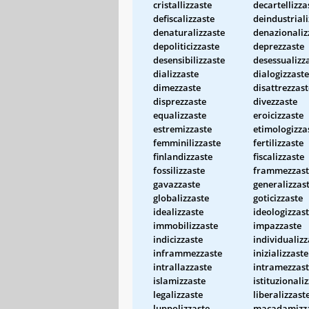
cristallizzaste
decartellizza
defiscalizzaste
deindustriali
denaturalizzaste
denazionaliz
depoliticizzaste
deprezzaste
desensibilizzaste
desessualizz
dializzaste
dialogizzaste
dimezzaste
disattrezzast
disprezzaste
divezzaste
equalizzaste
eroicizzaste
estremizzaste
etimologizza
femminilizzaste
fertilizzaste
finlandizzaste
fiscalizzaste
fossilizzaste
frammezzast
gavazzaste
generalizzas
globalizzaste
goticizzaste
idealizzaste
ideologizzas
immobilizzaste
impazzaste
indicizzaste
individualizz
inframmezzaste
inizializzaste
intrallazzaste
intramezzas
islamizzaste
istituzionali
legalizzaste
liberalizzast
luppolizzaste
macadamizz