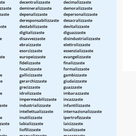
ste
decentralizzaste
decimalizzaste
zzaste
demineralizzaste
demoralizzaste
zaste
depenalizzaste
depersonalizzaste
deresponsabilizzaste
desacralizzaste
aste
destabilizzaste
devitalizzaste
digitalizzaste
diguazzaste
e
disavvezzaste
disindustrializzaste
ebraizzaste
elettrolizzaste
esorcizzaste
essenzializzaste
ste
europeizzaste
evangelizzaste
fidelizzaste
finalizzaste
focalizzaste
formalizzaste
e
gallicizzaste
gambizzaste
te
gerarchizzaste
giudaizzaste
grecizzaste
guazzaste
te
idrolizzaste
imbarazzaste
impermeabilizzaste
incazzaste
aste
industrializzaste
infantilizzaste
intellettualizzaste
internazionalizzaste
te
inutilizzaste
ipertrofizzaste
zzaste
labializzaste
laicizzaste
e
liofilizzaste
localizzaste
aste
manualizzaste
marezzaste