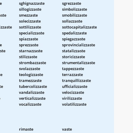
e
sghignazzaste
sgrezzaste
sillogizzaste
simbolizzaste
aste
smezzaste
smobilizzaste
solecizzaste
sollazzaste
izzaste
sottilizzaste
sottocapitalizzaste
specializzaste
spedalizzaste
spiazzaste
spiegazzaste
te
sprezzaste
sprovincializzaste
ste
starnazzaste
statalizzaste
stilizzaste
storicizzaste
strombazzaste
strumentalizzaste
svolazzaste
tappezzaste
te
teologizzaste
terrazzaste
tramezzaste
tranquillizzaste
te
tubercolizzaste
ufficializzaste
vandalizzaste
velocizzaste
e
verticalizzaste
virilizzaste
vocalizzaste
volatilizzaste
rimaste
vaste