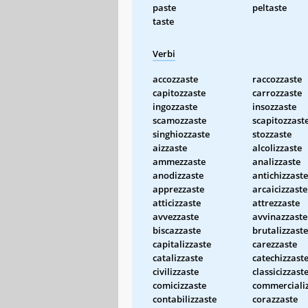
paste
peltaste
taste
Verbi
accozzaste
raccozzaste
capitozzaste
carrozzaste
ingozzaste
insozzaste
scamozzaste
scapitozzast
singhiozzaste
stozzaste
aizzaste
alcolizzaste
ammezzaste
analizzaste
anodizzaste
antichizzaste
apprezzaste
arcaicizzaste
atticizzaste
attrezzaste
avvezzaste
avvinazzaste
biscazzaste
brutalizzaste
capitalizzaste
carezzaste
catalizzaste
catechizzast
civilizzaste
classicizzast
comicizzaste
commerciali
contabilizzaste
corazzaste