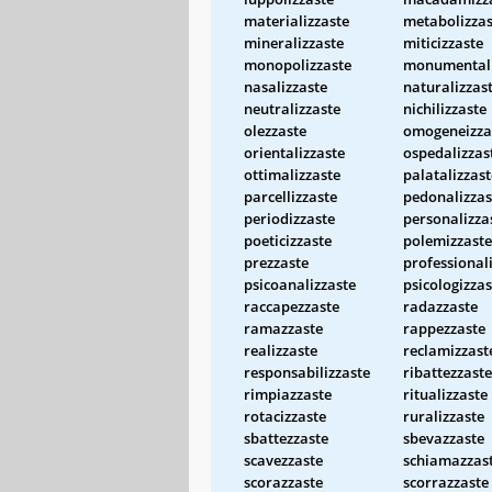
materializzaste
metabolizzas
mineralizzaste
miticizzaste
monopolizzaste
monumentali
nasalizzaste
naturalizzas
neutralizzaste
nichilizzaste
olezzaste
omogeneizza
orientalizzaste
ospedalizzas
ottimalizzaste
palatalizzast
parcellizzaste
pedonalizzas
periodizzaste
personalizza
poeticizzaste
polemizzaste
prezzaste
professional
psicoanalizzaste
psicologizzas
raccapezzaste
radazzaste
ramazzaste
rappezzaste
realizzaste
reclamizzast
responsabilizzaste
ribattezzaste
rimpiazzaste
ritualizzaste
rotacizzaste
ruralizzaste
sbattezzaste
sbevazzaste
scavezzaste
schiamazzas
scorazzaste
scorrazzaste