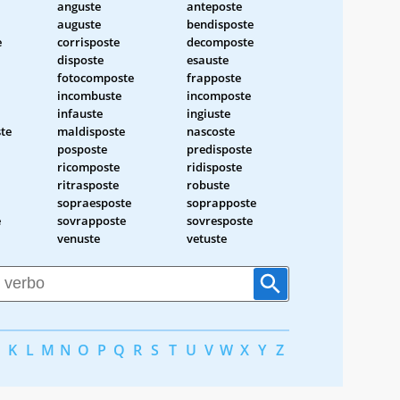
anguste
anteposte
auguste
bendisposte
e
corrisposte
decomposte
disposte
esauste
fotocomposte
frapposte
incombuste
incomposte
infauste
ingiuste
te
maldisposte
nascoste
posposte
predisposte
ricomposte
ridisposte
ritrasposte
robuste
sopraesposte
soprapposte
e
sovrapposte
sovresposte
venuste
vetuste
K
L
M
N
O
P
Q
R
S
T
U
V
W
X
Y
Z