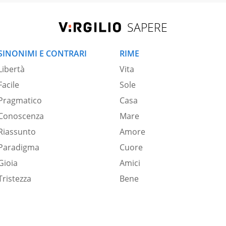
SAPERE
SINONIMI E CONTRARI
RIME
Libertà
Vita
Facile
Sole
Pragmatico
Casa
Conoscenza
Mare
Riassunto
Amore
Paradigma
Cuore
Gioia
Amici
Tristezza
Bene