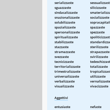
serializzaste
sessualizzast
sguazzaste
silicizzaste
sindacalizzaste
smaterializz
snazionalizzaste
socializzaste
solubilizzaste
sopracapital
spazializzaste
spazzaste
spersonalizzaste
spezzaste
spiritualizzaste
spoliticizzas
stabilizzaste
standardizza
stazzaste
sterilizzaste
stramazzaste
strapazzaste
svezzaste
svirilizzaste
tecnicizzaste
tedeschizzas
territorializzaste
totalizzaste
trimestralizzaste
tropicalizzas
universalizzaste
utilizzaste
verbalizzaste
vernalizzast
visualizzaste
vivacizzaste
Aggettivi
entusiaste
nefaste