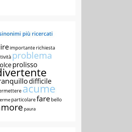
 sinonimi più ricercati
ire
importante
richiesta
problema
tività
prolisso
olce
divertente
ranquillo
difficile
acume
ermettere
fare
particolare
bello
nerme
amore
paura