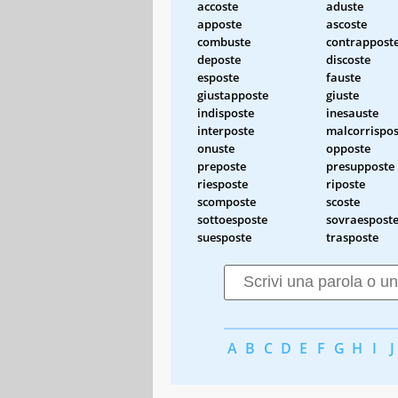
accoste
aduste
apposte
ascoste
combuste
contrappost
deposte
discoste
esposte
fauste
giustapposte
giuste
indisposte
inesauste
interposte
malcorrispos
onuste
opposte
preposte
presupposte
riesposte
riposte
scomposte
scoste
sottoesposte
sovraespost
suesposte
trasposte
A
B
C
D
E
F
G
H
I
J