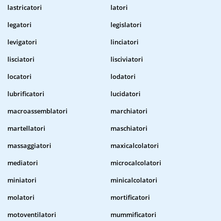
lastricatori
latori
legatori
legislatori
levigatori
linciatori
lisciatori
lisciviatori
locatori
lodatori
lubrificatori
lucidatori
macroassemblatori
marchiatori
martellatori
maschiatori
massaggiatori
maxicalcolatori
mediatori
microcalcolatori
miniatori
minicalcolatori
molatori
mortificatori
motoventilatori
mummificatori