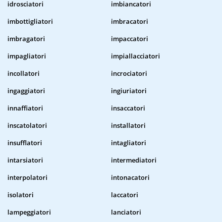
idrosciatori
imbiancatori
imbottigliatori
imbracatori
imbragatori
impaccatori
impagliatori
impiallacciatori
incollatori
incrociatori
ingaggiatori
ingiuriatori
innaffiatori
insaccatori
inscatolatori
installatori
insufflatori
intagliatori
intarsiatori
intermediatori
interpolatori
intonacatori
isolatori
laccatori
lampeggiatori
lanciatori