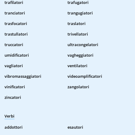
trafilatori
trafugatori
tranciatori
trangugiatori
trasfocatori
traslatori
trastullatori
trivellatori
truccatori
ultracongelatori
umidificatori
vagheggiatori
vagliatori
ventilatori
vibromassaggiatori
videoamplificatori
vinificatori
zangolatori
zincatori
Verbi
addottori
esautori