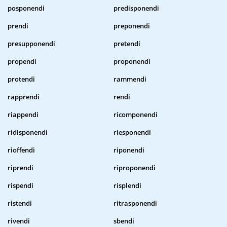
posponendi
predisponendi
prendi
preponendi
presupponendi
pretendi
propendi
proponendi
protendi
rammendi
rapprendi
rendi
riappendi
ricomponendi
ridisponendi
riesponendi
rioffendi
riponendi
riprendi
riproponendi
rispendi
risplendi
ristendi
ritrasponendi
rivendi
sbendi