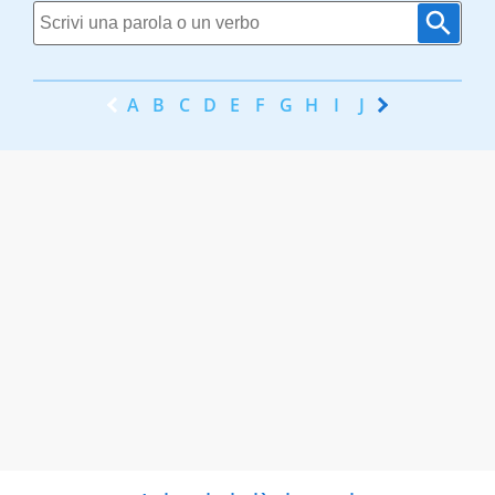
A
B
C
D
E
F
G
H
I
J
K
L
M
N