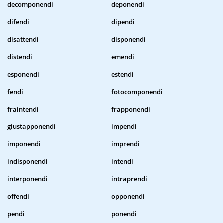
decomponendi
deponendi
difendi
dipendi
disattendi
disponendi
distendi
emendi
esponendi
estendi
fendi
fotocomponendi
fraintendi
frapponendi
giustapponendi
impendi
imponendi
imprendi
indisponendi
intendi
interponendi
intraprendi
offendi
opponendi
pendi
ponendi