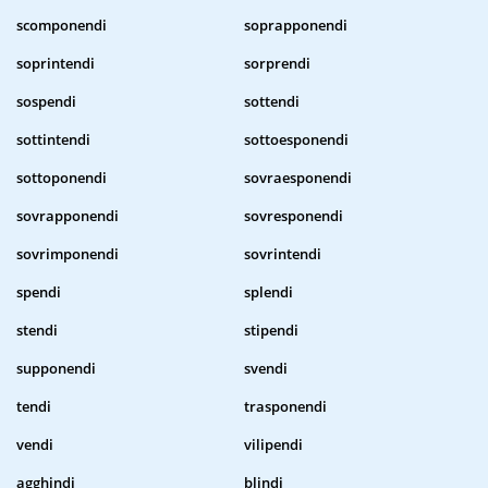
scomponendi
soprapponendi
soprintendi
sorprendi
sospendi
sottendi
sottintendi
sottoesponendi
sottoponendi
sovraesponendi
sovrapponendi
sovresponendi
sovrimponendi
sovrintendi
spendi
splendi
stendi
stipendi
supponendi
svendi
tendi
trasponendi
vendi
vilipendi
agghindi
blindi