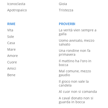
Iconoclasta
Gioia
Apotropaico
Tristezza
RIME
PROVERBI
Vita
La verità vien sempre a
galla
Sole
Uomo avvisato, mezzo
Casa
salvato
Mare
Una rondine non fa
primavera
Amore
Il mattino ha l'oro in
Cuore
bocca
Amici
Mal comune, mezzo
Bene
gaudio
Il gioco non vale la
candela
Al cuor non si comanda
A caval donato non si
guarda in bocca