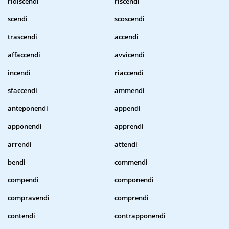
ridiscendi
riscendi
scendi
scoscendi
trascendi
accendi
affaccendi
avvicendi
incendi
riaccendi
sfaccendi
ammendi
anteponendi
appendi
apponendi
apprendi
arrendi
attendi
bendi
commendi
compendi
componendi
compravendi
comprendi
contendi
contrapponendi