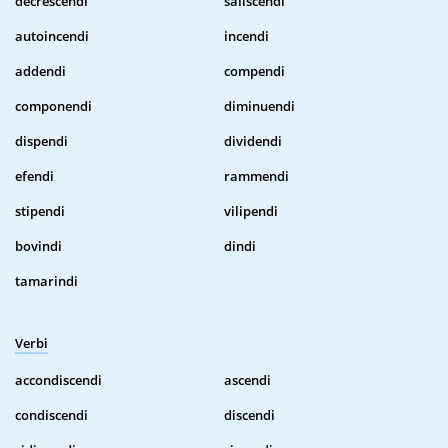
decrescendi
saliscendi
autoincendi
incendi
addendi
compendi
componendi
diminuendi
dispendi
dividendi
efendi
rammendi
stipendi
vilipendi
bovindi
dindi
tamarindi
Verbi
accondiscendi
ascendi
condiscendi
discendi