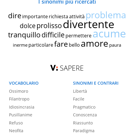
I sinonimi più ricercati
problema
dire
importante
richiesta
attività
divertente
prolisso
dolce
acume
tranquillo
difficile
permettere
amore
fare
particolare
bello
inerme
paura
SAPERE
VOCABOLARIO
SINONIMI E CONTRARI
Ossimoro
Libertà
Filantropo
Facile
Idiosincrasia
Pragmatico
Pusillanime
Conoscenza
Refuso
Riassunto
Neofita
Paradigma