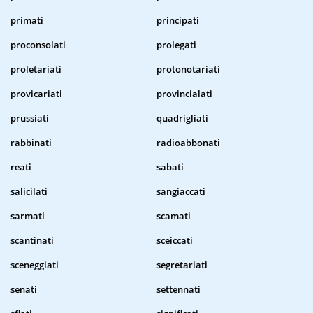
primati
principati
proconsolati
prolegati
proletariati
protonotariati
provicariati
provincialati
prussiati
quadrigliati
rabbinati
radioabbonati
reati
sabati
salicilati
sangiaccati
sarmati
scamati
scantinati
sceiccati
sceneggiati
segretariati
senati
settennati