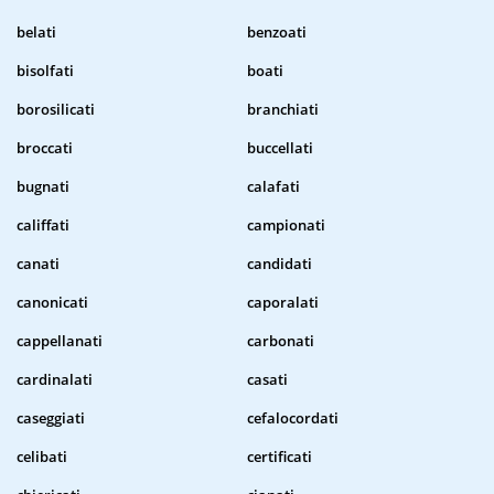
belati
benzoati
bisolfati
boati
borosilicati
branchiati
broccati
buccellati
bugnati
calafati
califfati
campionati
canati
candidati
canonicati
caporalati
cappellanati
carbonati
cardinalati
casati
caseggiati
cefalocordati
celibati
certificati