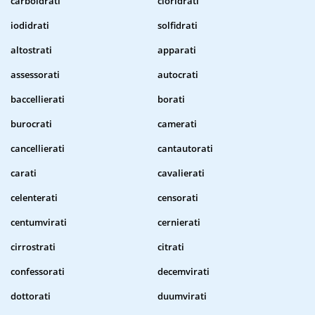
carboidrati
cloridrati
iodidrati
solfidrati
altostrati
apparati
assessorati
autocrati
baccellierati
borati
burocrati
camerati
cancellierati
cantautorati
carati
cavalierati
celenterati
censorati
centumvirati
cernierati
cirrostrati
citrati
confessorati
decemvirati
dottorati
duumvirati