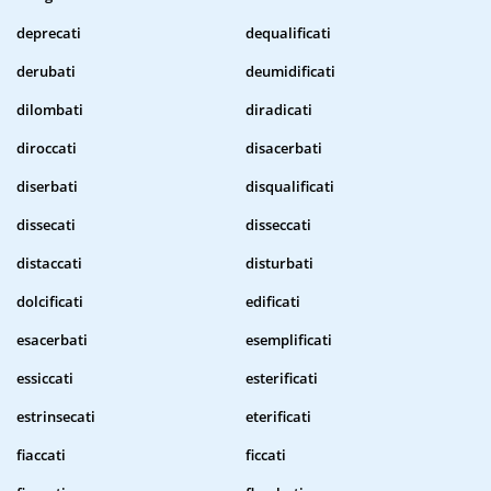
deprecati
dequalificati
derubati
deumidificati
dilombati
diradicati
diroccati
disacerbati
diserbati
disqualificati
dissecati
disseccati
distaccati
disturbati
dolcificati
edificati
esacerbati
esemplificati
essiccati
esterificati
estrinsecati
eterificati
fiaccati
ficcati