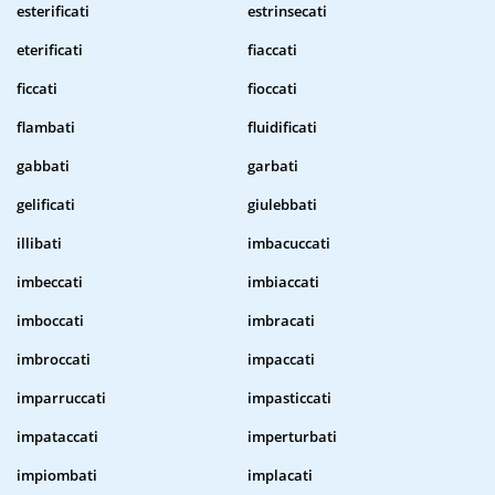
esterificati
estrinsecati
eterificati
fiaccati
ficcati
fioccati
flambati
fluidificati
gabbati
garbati
gelificati
giulebbati
illibati
imbacuccati
imbeccati
imbiaccati
imboccati
imbracati
imbroccati
impaccati
imparruccati
impasticcati
impataccati
imperturbati
impiombati
implacati