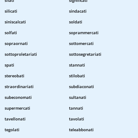
sfiati
significati
silicati
sindacati
siniscalcati
soldati
solfati
soprammercati
sopraornati
sottomercati
sottoproletariati
sottosegretariati
spati
stannati
stereobati
stilobati
straordinariati
subdiaconati
subeconomati
sultanati
supermercati
tannati
tavellonati
tavolati
tegolati
teleabbonati