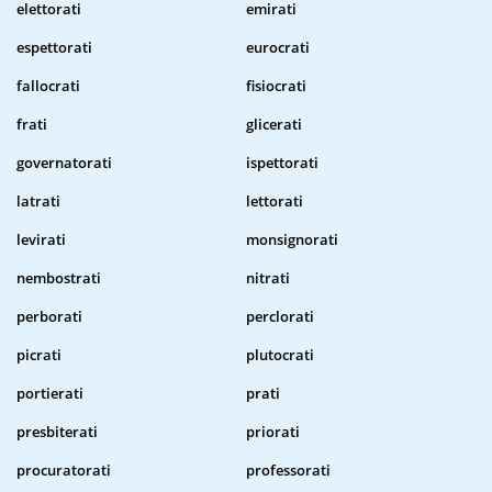
elettorati
emirati
espettorati
eurocrati
fallocrati
fisiocrati
frati
glicerati
governatorati
ispettorati
latrati
lettorati
levirati
monsignorati
nembostrati
nitrati
perborati
perclorati
picrati
plutocrati
portierati
prati
presbiterati
priorati
procuratorati
professorati