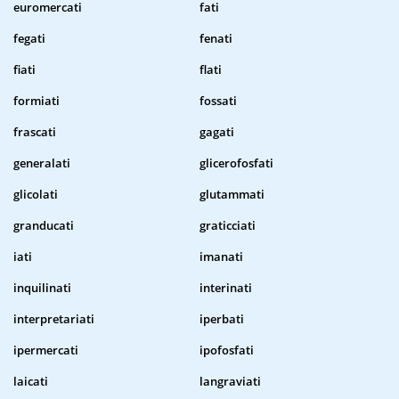
euromercati
fati
fegati
fenati
fiati
flati
formiati
fossati
frascati
gagati
generalati
glicerofosfati
glicolati
glutammati
granducati
graticciati
iati
imanati
inquilinati
interinati
interpretariati
iperbati
ipermercati
ipofosfati
laicati
langraviati