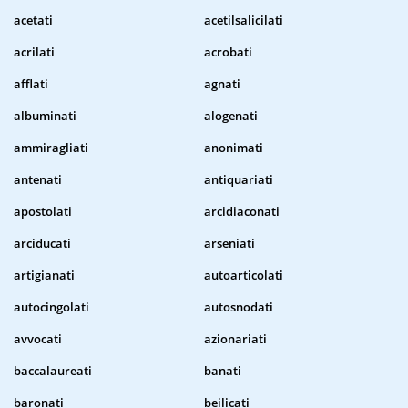
acetati
acetilsalicilati
acrilati
acrobati
afflati
agnati
albuminati
alogenati
ammiragliati
anonimati
antenati
antiquariati
apostolati
arcidiaconati
arciducati
arseniati
artigianati
autoarticolati
autocingolati
autosnodati
avvocati
azionariati
baccalaureati
banati
baronati
beilicati