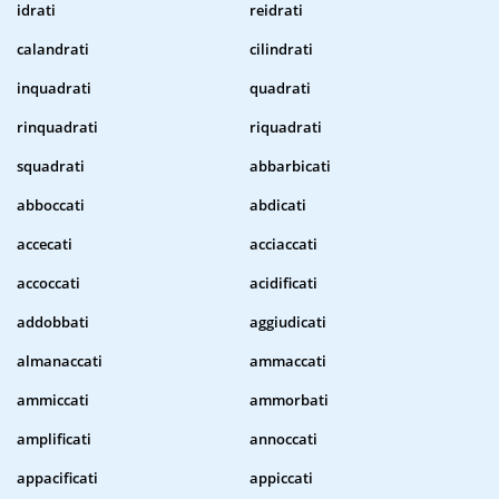
idrati
reidrati
calandrati
cilindrati
inquadrati
quadrati
rinquadrati
riquadrati
squadrati
abbarbicati
abboccati
abdicati
accecati
acciaccati
accoccati
acidificati
addobbati
aggiudicati
almanaccati
ammaccati
ammiccati
ammorbati
amplificati
annoccati
appacificati
appiccati