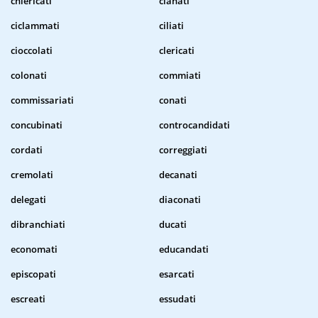
chiericati
cianati
ciclammati
ciliati
cioccolati
clericati
colonati
commiati
commissariati
conati
concubinati
controcandidati
cordati
correggiati
cremolati
decanati
delegati
diaconati
dibranchiati
ducati
economati
educandati
episcopati
esarcati
escreati
essudati