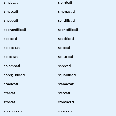
sindacati
slombati
smaccati
smonacati
snobbati
solidificati
sopraedificati
sopredificati
spaccati
specificati
spiaccicati
spiccati
spiccicati
spiluccati
spiombati
sprecati
spregiudicati
squalificati
sradicati
stabaccati
staccati
steccati
stoccati
stomacati
straboccati
straccati