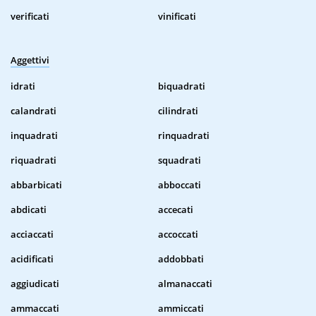
verificati
vinificati
Aggettivi
idrati
biquadrati
calandrati
cilindrati
inquadrati
rinquadrati
riquadrati
squadrati
abbarbicati
abboccati
abdicati
accecati
acciaccati
accoccati
acidificati
addobbati
aggiudicati
almanaccati
ammaccati
ammiccati