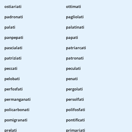
ostiariati
ottimati
padronati
pagliolati
palati
palatinati
panpepati
papati
pascialati
patriarcati
patriziati
patronati
peccati
peculati
pelobati
penati
perfosfati
pergolati
permanganati
persolfati
policarbonati
polifosfati
pomigranati
pontificati
prelati
primariati