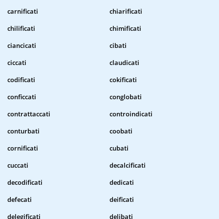
carnificati
chiarificati
chilificati
chimificati
ciancicati
cibati
ciccati
claudicati
codificati
cokificati
conficcati
conglobati
contrattaccati
controindicati
conturbati
coobati
cornificati
cubati
cuccati
decalcificati
decodificati
dedicati
defecati
deificati
delegificati
delibati