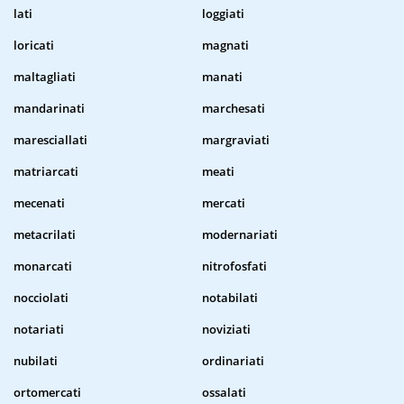
lati
loggiati
loricati
magnati
maltagliati
manati
mandarinati
marchesati
maresciallati
margraviati
matriarcati
meati
mecenati
mercati
metacrilati
modernariati
monarcati
nitrofosfati
nocciolati
notabilati
notariati
noviziati
nubilati
ordinariati
ortomercati
ossalati