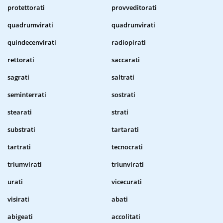
protettorati
provveditorati
quadrumvirati
quadrunvirati
quindecenvirati
radiopirati
rettorati
saccarati
sagrati
saltrati
seminterrati
sostrati
stearati
strati
substrati
tartarati
tartrati
tecnocrati
triumvirati
triunvirati
urati
vicecurati
visirati
abati
abigeati
accolitati