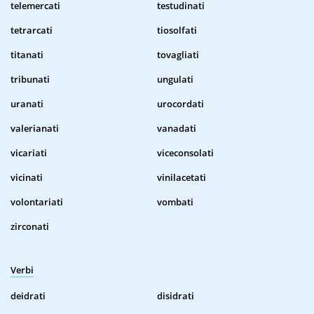
telemercati
testudinati
tetrarcati
tiosolfati
titanati
tovagliati
tribunati
ungulati
uranati
urocordati
valerianati
vanadati
vicariati
viceconsolati
vicinati
vinilacetati
volontariati
vombati
zirconati
Verbi
deidrati
disidrati