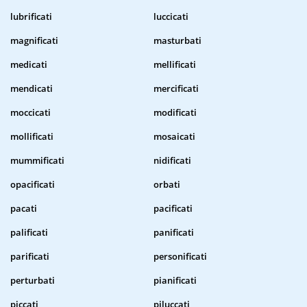
lubrificati
luccicati
magnificati
masturbati
medicati
mellificati
mendicati
mercificati
moccicati
modificati
mollificati
mosaicati
mummificati
nidificati
opacificati
orbati
pacati
pacificati
palificati
panificati
parificati
personificati
perturbati
pianificati
piccati
piluccati