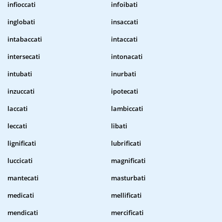
infioccati
infoibati
inglobati
insaccati
intabaccati
intaccati
intersecati
intonacati
intubati
inurbati
inzuccati
ipotecati
laccati
lambiccati
leccati
libati
lignificati
lubrificati
luccicati
magnificati
mantecati
masturbati
medicati
mellificati
mendicati
mercificati