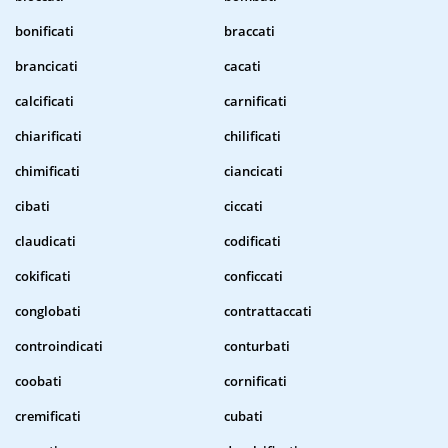
bonificati
braccati
brancicati
cacati
calcificati
carnificati
chiarificati
chilificati
chimificati
ciancicati
cibati
ciccati
claudicati
codificati
cokificati
conficcati
conglobati
contrattaccati
controindicati
conturbati
coobati
cornificati
cremificati
cubati