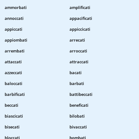
ammorbati
amplificati
annoccati
appacificati
appiccati
appiccicati
appiombati
arrecati
arrembati
arroccati
attaccati
attraccati
azzeccati
bacati
baloccati
barbati
barbificati
battibeccati
beccati
beneficati
biascicati
bilobati
bisecati
bivaccati
bloccati
bombati