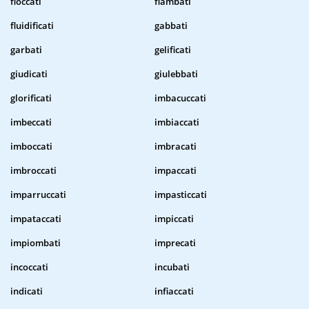
fioccati
flambati
fluidificati
gabbati
garbati
gelificati
giudicati
giulebbati
glorificati
imbacuccati
imbeccati
imbiaccati
imboccati
imbracati
imbroccati
impaccati
imparruccati
impasticcati
impataccati
impiccati
impiombati
imprecati
incoccati
incubati
indicati
infiaccati