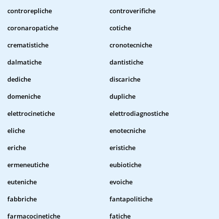
controrepliche
controverifiche
coronaropatiche
cotiche
crematistiche
cronotecniche
dalmatiche
dantistiche
dediche
discariche
domeniche
dupliche
elettrocinetiche
elettrodiagnostiche
eliche
enotecniche
eriche
eristiche
ermeneutiche
eubiotiche
euteniche
evoiche
fabbriche
fantapolitiche
farmacocinetiche
fatiche