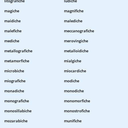
litografiche
ludiche
magiche
magnifiche
maidiche
malediche
malefiche
meccanografiche
mediche
merovingiche
metallografiche
metalloidiche
metamorfiche
mialgiche
microbiche
miocardiche
miografiche
modiche
monadiche
monodiche
monografiche
monomorfiche
monosillabiche
monostrofiche
mozarabiche
munifiche