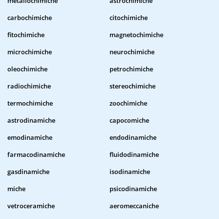
metallochimiche
astrochimiche
carbochimiche
citochimiche
fitochimiche
magnetochimiche
microchimiche
neurochimiche
oleochimiche
petrochimiche
radiochimiche
stereochimiche
termochimiche
zoochimiche
astrodinamiche
capocomiche
emodinamiche
endodinamiche
farmacodinamiche
fluidodinamiche
gasdinamiche
isodinamiche
miche
psicodinamiche
vetroceramiche
aeromeccaniche