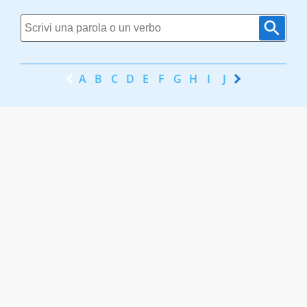
A
B
C
D
E
F
G
H
I
J
K
L
M
N