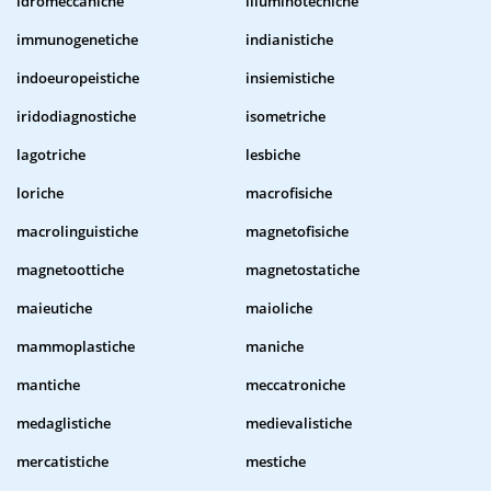
idromeccaniche
illuminotecniche
immunogenetiche
indianistiche
indoeuropeistiche
insiemistiche
iridodiagnostiche
isometriche
lagotriche
lesbiche
loriche
macrofisiche
macrolinguistiche
magnetofisiche
magnetoottiche
magnetostatiche
maieutiche
maioliche
mammoplastiche
maniche
mantiche
meccatroniche
medaglistiche
medievalistiche
mercatistiche
mestiche