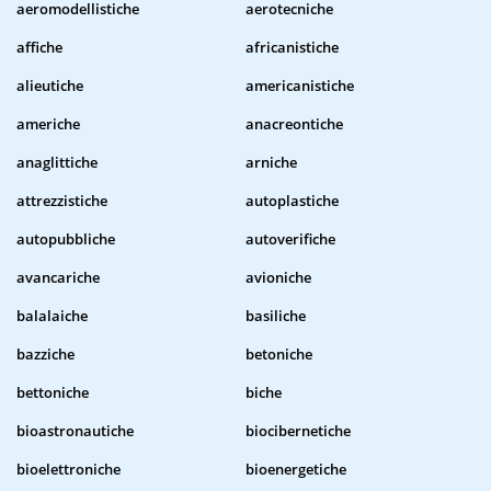
aeromodellistiche
aerotecniche
affiche
africanistiche
alieutiche
americanistiche
americhe
anacreontiche
anaglittiche
arniche
attrezzistiche
autoplastiche
autopubbliche
autoverifiche
avancariche
avioniche
balalaiche
basiliche
bazziche
betoniche
bettoniche
biche
bioastronautiche
biocibernetiche
bioelettroniche
bioenergetiche