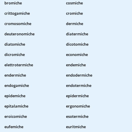
bromiche
cosmiche
crittogamiche
cromiche
cromosomiche
dermiche
deuteronomiche
diatermiche
diatomiche
dicotomiche
dicromiche
economiche
elettrotermiche
endemiche
endermiche
endodermiche
endogamiche
endotermiche
epidemiche
epidermiche
epitalamiche
ergonomiche
eroicomiche
esotermiche
eufemiche
euritmiche