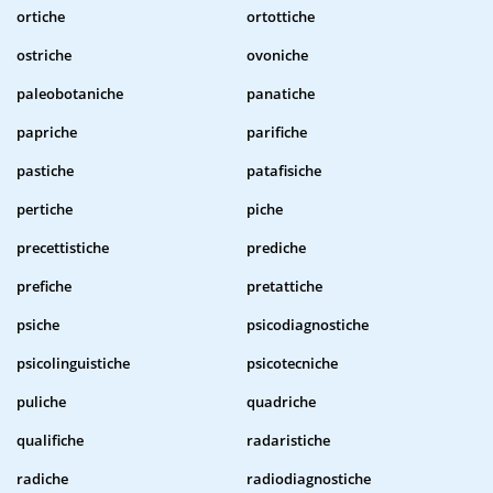
ortiche
ortottiche
ostriche
ovoniche
paleobotaniche
panatiche
papriche
parifiche
pastiche
patafisiche
pertiche
piche
precettistiche
prediche
prefiche
pretattiche
psiche
psicodiagnostiche
psicolinguistiche
psicotecniche
puliche
quadriche
qualifiche
radaristiche
radiche
radiodiagnostiche