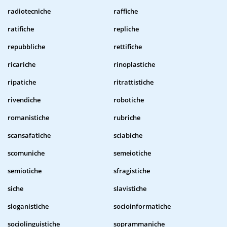
radiotecniche
raffiche
ratifiche
repliche
repubbliche
rettifiche
ricariche
rinoplastiche
ripatiche
ritrattistiche
rivendiche
robotiche
romanistiche
rubriche
scansafatiche
sciabiche
scomuniche
semeiotiche
semiotiche
sfragistiche
siche
slavistiche
sloganistiche
socioinformatiche
sociolinguistiche
soprammaniche