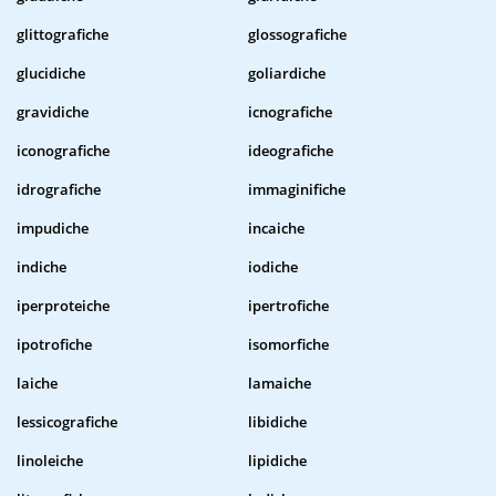
glittografiche
glossografiche
glucidiche
goliardiche
gravidiche
icnografiche
iconografiche
ideografiche
idrografiche
immaginifiche
impudiche
incaiche
indiche
iodiche
iperproteiche
ipertrofiche
ipotrofiche
isomorfiche
laiche
lamaiche
lessicografiche
libidiche
linoleiche
lipidiche