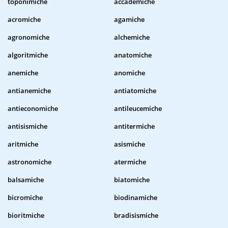
toponimiche
accademiche
acromiche
agamiche
agronomiche
alchemiche
algoritmiche
anatomiche
anemiche
anomiche
antianemiche
antiatomiche
antieconomiche
antileucemiche
antisismiche
antitermiche
aritmiche
asismiche
astronomiche
atermiche
balsamiche
biatomiche
bicromiche
biodinamiche
bioritmiche
bradisismiche