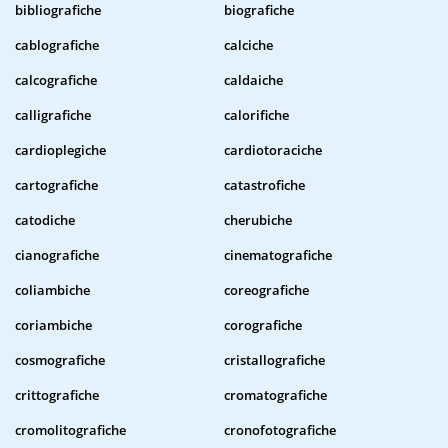
bibliografiche
biografiche
cablografiche
calciche
calcografiche
caldaiche
calligrafiche
calorifiche
cardioplegiche
cardiotoraciche
cartografiche
catastrofiche
catodiche
cherubiche
cianografiche
cinematografiche
coliambiche
coreografiche
coriambiche
corografiche
cosmografiche
cristallografiche
crittografiche
cromatografiche
cromolitografiche
cronofotografiche