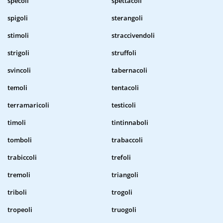
specoli
spettacoli
spigoli
sterangoli
stimoli
straccivendoli
strigoli
struffoli
svincoli
tabernacoli
temoli
tentacoli
terramaricoli
testicoli
timoli
tintinnaboli
tomboli
trabaccoli
trabiccoli
trefoli
tremoli
triangoli
triboli
trogoli
tropeoli
truogoli