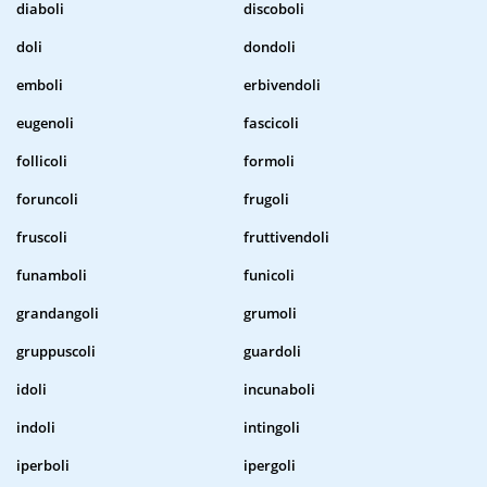
diaboli
discoboli
doli
dondoli
emboli
erbivendoli
eugenoli
fascicoli
follicoli
formoli
foruncoli
frugoli
fruscoli
fruttivendoli
funamboli
funicoli
grandangoli
grumoli
gruppuscoli
guardoli
idoli
incunaboli
indoli
intingoli
iperboli
ipergoli