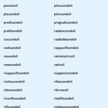
pioviscoli
pitoccandoli
placandoli
placcandoli
predicandoli
pregiudicandoli
prelibandoli
rabboccandoli
raccandoli
raddobbandoli
radicandoli
rappacificandoli
recandoli
reimmatricoli
resecandoli
reticoli
riappacificandoli
riappiccicandoli
riattaccandoli
ribeccandoli
riboccandoli
ribruscoli
riconficcandoli
riedificandoli
rificcandoli
rimbacuccandoli