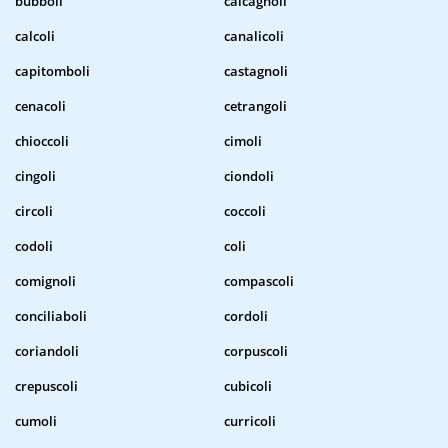
bubboli
calcagnoli
calcoli
canalicoli
capitomboli
castagnoli
cenacoli
cetrangoli
chioccoli
cimoli
cingoli
ciondoli
circoli
coccoli
codoli
coli
comignoli
compascoli
conciliaboli
cordoli
coriandoli
corpuscoli
crepuscoli
cubicoli
cumoli
curricoli