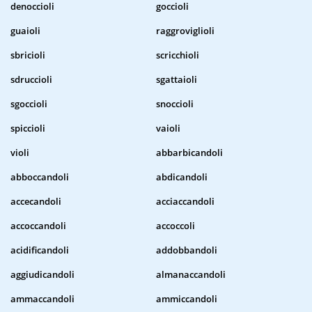
denoccioli
goccioli
guaioli
raggroviglioli
sbricioli
scricchioli
sdruccioli
sgattaioli
sgoccioli
snoccioli
spiccioli
vaioli
violi
abbarbicandoli
abboccandoli
abdicandoli
accecandoli
acciaccandoli
accoccandoli
accoccoli
acidificandoli
addobbandoli
aggiudicandoli
almanaccandoli
ammaccandoli
ammiccandoli