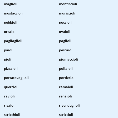
maglioli
monticcioli
mostaccioli
muriccioli
nebbioli
noccioli
orzaioli
ovaioli
pagliaglioli
paglioli
paioli
pescaioli
pioli
piumaccioli
pizzaioli
pollaioli
portatovaglioli
porticcioli
quercioli
ramaioli
ravioli
renaioli
risaioli
rivenduglioli
scricchioli
scriccioli