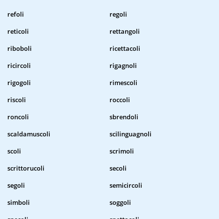
refoli
regoli
reticoli
rettangoli
riboboli
ricettacoli
ricircoli
rigagnoli
rigogoli
rimescoli
riscoli
roccoli
roncoli
sbrendoli
scaldamuscoli
scilinguagnoli
scoli
scrimoli
scrittorucoli
secoli
segoli
semicircoli
simboli
soggoli