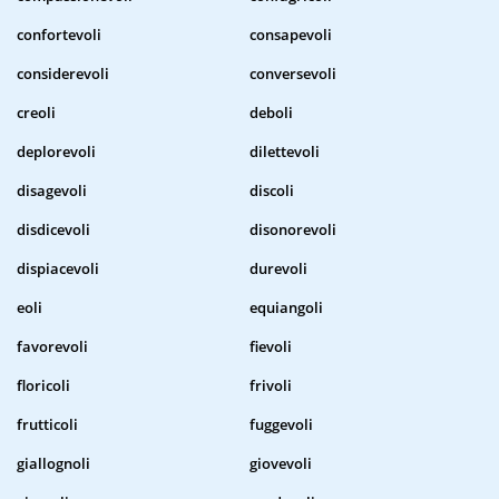
confortevoli
consapevoli
considerevoli
conversevoli
creoli
deboli
deplorevoli
dilettevoli
disagevoli
discoli
disdicevoli
disonorevoli
dispiacevoli
durevoli
eoli
equiangoli
favorevoli
fievoli
floricoli
frivoli
frutticoli
fuggevoli
giallognoli
giovevoli