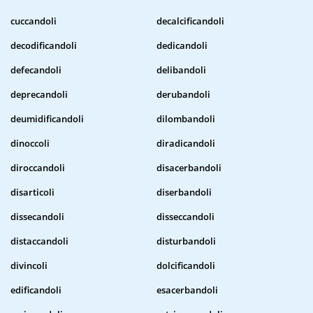
cuccandoli
decalcificandoli
decodificandoli
dedicandoli
defecandoli
delibandoli
deprecandoli
derubandoli
deumidificandoli
dilombandoli
dinoccoli
diradicandoli
diroccandoli
disacerbandoli
disarticoli
diserbandoli
dissecandoli
disseccandoli
distaccandoli
disturbandoli
divincoli
dolcificandoli
edificandoli
esacerbandoli