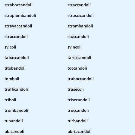
straboccandoli
straccandoli
strapiombandoli
strascicandoli
stravaccandoli
strombandoli
struccandoli
stuccandoli
svicoli
svincoli
tabaccandoli
taroccandoli
titubandoli
toccandoli
tomboli
traboccandoli
trafficandoli
trasecoli
triboli
trisecandoli
trombandoli
truccandoli
tubandoli
turbandoli
ubicandoli
ubriacandoli