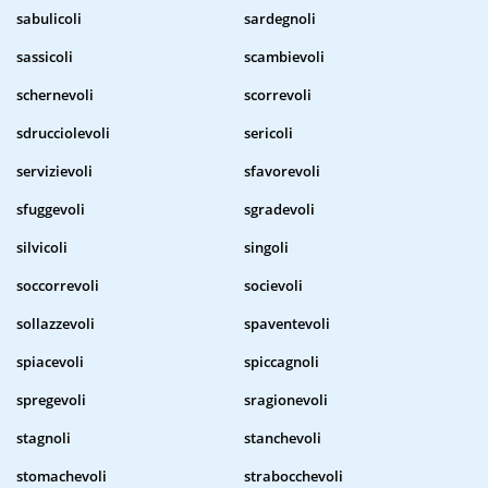
sabulicoli
sardegnoli
sassicoli
scambievoli
schernevoli
scorrevoli
sdrucciolevoli
sericoli
servizievoli
sfavorevoli
sfuggevoli
sgradevoli
silvicoli
singoli
soccorrevoli
socievoli
sollazzevoli
spaventevoli
spiacevoli
spiccagnoli
spregevoli
sragionevoli
stagnoli
stanchevoli
stomachevoli
strabocchevoli