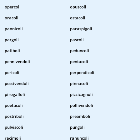
opercoli
opuscoli
oracoli
ostacoli
pannicoli
paraspigoli
pargoli
pascoli
patiboli
peduncoli
pennivendoli
pentacoli
pericoli
perpendicoli
pescivendoli
pinnacoli
pirogalloli
pizzicagnoli
poetucoli
pollivendoli
postriboli
preamboli
pulviscoli
pungoli
racimoli
ranuncoli