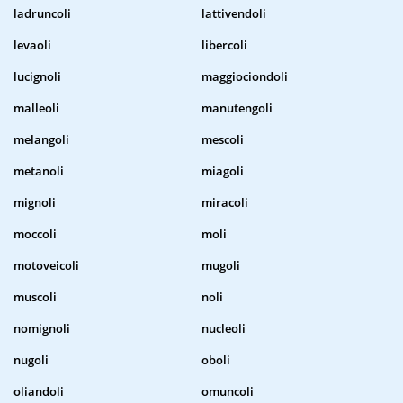
ladruncoli
lattivendoli
levaoli
libercoli
lucignoli
maggiociondoli
malleoli
manutengoli
melangoli
mescoli
metanoli
miagoli
mignoli
miracoli
moccoli
moli
motoveicoli
mugoli
muscoli
noli
nomignoli
nucleoli
nugoli
oboli
oliandoli
omuncoli