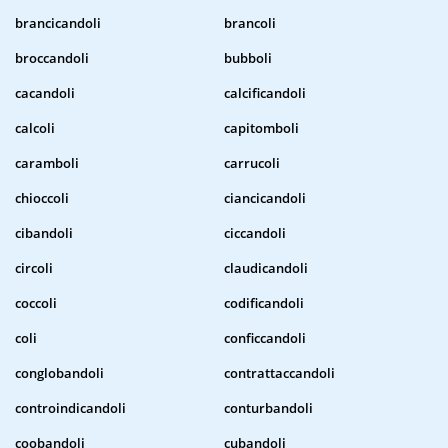
brancicandoli
brancoli
broccandoli
bubboli
cacandoli
calcificandoli
calcoli
capitomboli
caramboli
carrucoli
chioccoli
ciancicandoli
cibandoli
ciccandoli
circoli
claudicandoli
coccoli
codificandoli
coli
conficcandoli
conglobandoli
contrattaccandoli
controindicandoli
conturbandoli
coobandoli
cubandoli