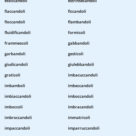
essiccandoli
estrinsecandoli
fiaccandoli
ficcandoli
fioccandoli
flambandoli
fluidificandoli
formicoli
frammescoli
gabbandoli
garbandoli
gesticoli
giudicandoli
giulebbandoli
graticoli
imbacuccandoli
imbamboli
imbeccandoli
imbiaccandoli
imboccandoli
imboccoli
imbracandoli
imbroccandoli
immatricoli
impaccandoli
imparruccandoli