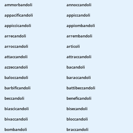
ammorbandoli
annoccandoli
appacificandoli
appiccandoli
appiccicandoli
appiombandoli
arrecandoli
arrembandoli
arroccandoli
articoli
attaccandoli
attraccandoli
azzeccandoli
bacandoli
baloccandoli
baraccandoli
barbificandoli
battibeccandoli
beccandoli
beneficandoli
biascicandoli
bisecandoli
bivaccandoli
bloccandoli
bombandoli
braccandoli