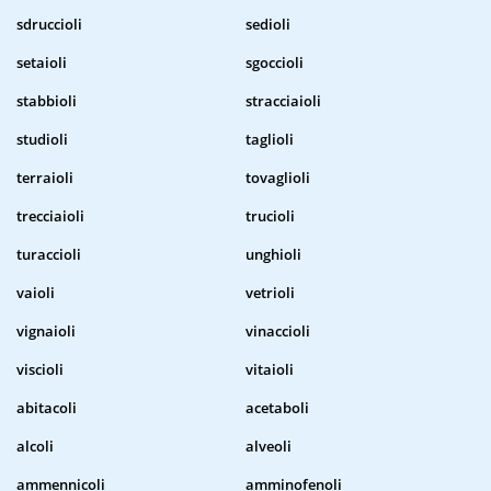
sdruccioli
sedioli
setaioli
sgoccioli
stabbioli
stracciaioli
studioli
taglioli
terraioli
tovaglioli
trecciaioli
trucioli
turaccioli
unghioli
vaioli
vetrioli
vignaioli
vinaccioli
viscioli
vitaioli
abitacoli
acetaboli
alcoli
alveoli
ammennicoli
amminofenoli