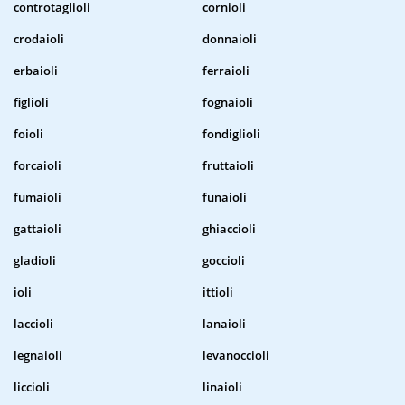
controtaglioli
cornioli
crodaioli
donnaioli
erbaioli
ferraioli
figlioli
fognaioli
foioli
fondiglioli
forcaioli
fruttaioli
fumaioli
funaioli
gattaioli
ghiaccioli
gladioli
goccioli
ioli
ittioli
laccioli
lanaioli
legnaioli
levanoccioli
liccioli
linaioli