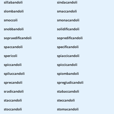
sillabandoli
sindacandoli
slombandoli
smaccandoli
smoccoli
smonacandoli
snobbandoli
solidificandoli
sopraedificandoli
sopredificandoli
spaccandoli
specificandoli
spericoli
spiaccicandoli
spiccandoli
spiccicandoli
spiluccandoli
spiombandoli
sprecandoli
spregiudicandoli
sradicandoli
stabaccandoli
staccandoli
steccandoli
stoccandoli
stomacandoli