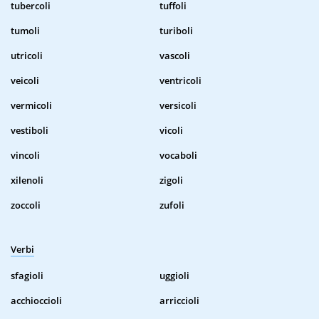
tubercoli
tuffoli
tumoli
turiboli
utricoli
vascoli
veicoli
ventricoli
vermicoli
versicoli
vestiboli
vicoli
vincoli
vocaboli
xilenoli
zigoli
zoccoli
zufoli
Verbi
sfagioli
uggioli
acchioccioli
arriccioli