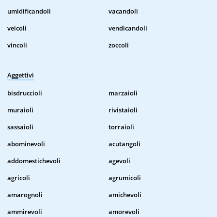
umidificandoli
vacandoli
veicoli
vendicandoli
vincoli
zoccoli
Aggettivi
bisdruccioli
marzaioli
muraioli
rivistaioli
sassaioli
torraioli
abominevoli
acutangoli
addomestichevoli
agevoli
agricoli
agrumicoli
amarognoli
amichevoli
ammirevoli
amorevoli