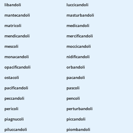
libandoli
luccicandoli
mantecandoli
masturbandoli
matricoli
medicandoli
mendicandoli
mercificandoli
mescoli
moccicandoli
monacandoli
nidificandoli
opacificandoli
orbandoli
ostacoli
pacandoli
pacificandoli
pascoli
peccandoli
pencoli
pericoli
perturbandoli
piagnucoli
piccandoli
piluccandoli
piombandoli