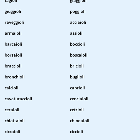
fagioli
giaggioli
giuggioli
poggioli
raveggioli
acciaioli
armaioli
assioli
barcaioli
boccioli
borsaioli
boscaioli
braccioli
bricioli
bronchioli
buglioli
calcioli
caprioli
cavaturaccioli
cenciaioli
ceraioli
cetrioli
chiattaioli
chiodaioli
ciccaioli
ciccioli