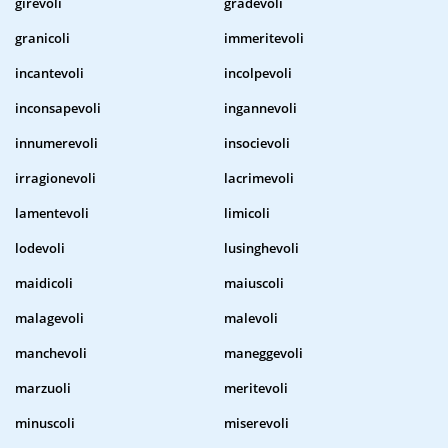
girevoli
gradevoli
granicoli
immeritevoli
incantevoli
incolpevoli
inconsapevoli
ingannevoli
innumerevoli
insocievoli
irragionevoli
lacrimevoli
lamentevoli
limicoli
lodevoli
lusinghevoli
maidicoli
maiuscoli
malagevoli
malevoli
manchevoli
maneggevoli
marzuoli
meritevoli
minuscoli
miserevoli