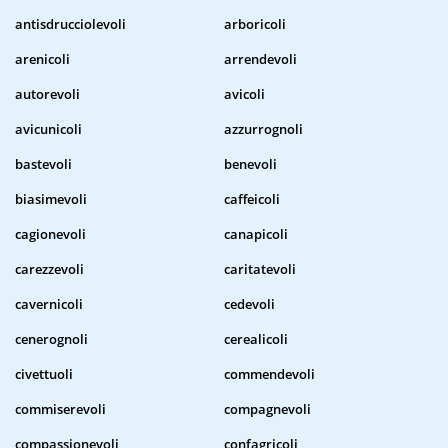
antisdrucciolevoli
arboricoli
arenicoli
arrendevoli
autorevoli
avicoli
avicunicoli
azzurrognoli
bastevoli
benevoli
biasimevoli
caffeicoli
cagionevoli
canapicoli
carezzevoli
caritatevoli
cavernicoli
cedevoli
cenerognoli
cerealicoli
civettuoli
commendevoli
commiserevoli
compagnevoli
compassionevoli
confagricoli