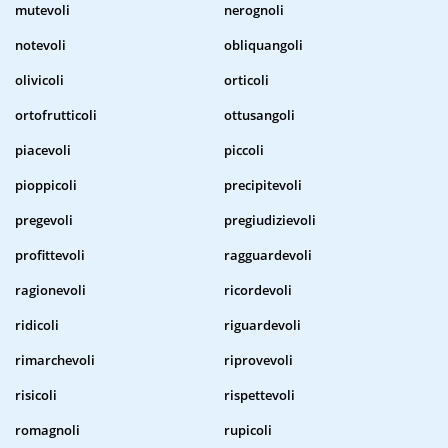
mutevoli
nerognoli
notevoli
obliquangoli
olivicoli
orticoli
ortofrutticoli
ottusangoli
piacevoli
piccoli
pioppicoli
precipitevoli
pregevoli
pregiudizievoli
profittevoli
ragguardevoli
ragionevoli
ricordevoli
ridicoli
riguardevoli
rimarchevoli
riprovevoli
risicoli
rispettevoli
romagnoli
rupicoli