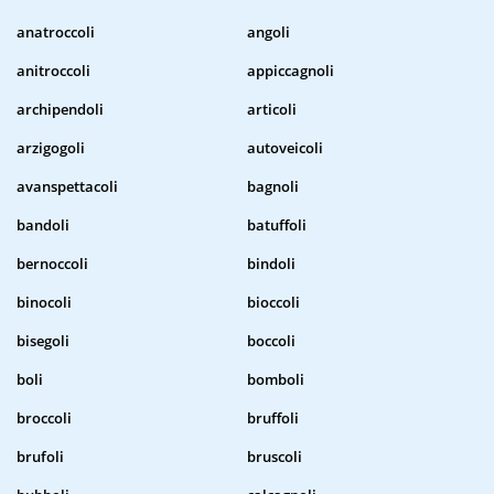
anatroccoli
angoli
anitroccoli
appiccagnoli
archipendoli
articoli
arzigogoli
autoveicoli
avanspettacoli
bagnoli
bandoli
batuffoli
bernoccoli
bindoli
binocoli
bioccoli
bisegoli
boccoli
boli
bomboli
broccoli
bruffoli
brufoli
bruscoli