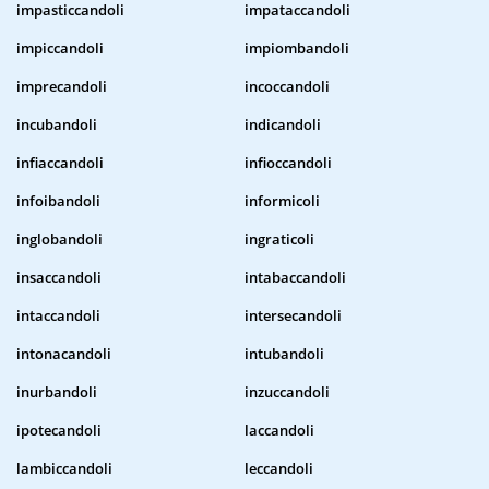
impasticcandoli
impataccandoli
impiccandoli
impiombandoli
imprecandoli
incoccandoli
incubandoli
indicandoli
infiaccandoli
infioccandoli
infoibandoli
informicoli
inglobandoli
ingraticoli
insaccandoli
intabaccandoli
intaccandoli
intersecandoli
intonacandoli
intubandoli
inurbandoli
inzuccandoli
ipotecandoli
laccandoli
lambiccandoli
leccandoli