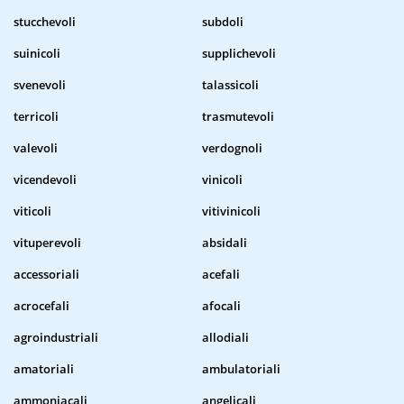
stucchevoli
subdoli
suinicoli
supplichevoli
svenevoli
talassicoli
terricoli
trasmutevoli
valevoli
verdognoli
vicendevoli
vinicoli
viticoli
vitivinicoli
vituperevoli
absidali
accessoriali
acefali
acrocefali
afocali
agroindustriali
allodiali
amatoriali
ambulatoriali
ammoniacali
angelicali