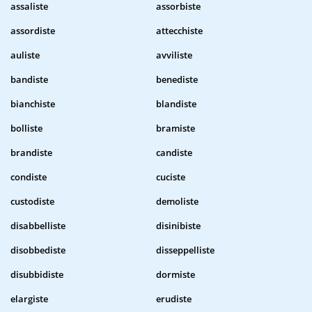
assaliste
assorbiste
assordiste
attecchiste
auliste
avviliste
bandiste
benediste
bianchiste
blandiste
bolliste
bramiste
brandiste
candiste
condiste
cuciste
custodiste
demoliste
disabbelliste
disinibiste
disobbediste
disseppelliste
disubbidiste
dormiste
elargiste
erudiste