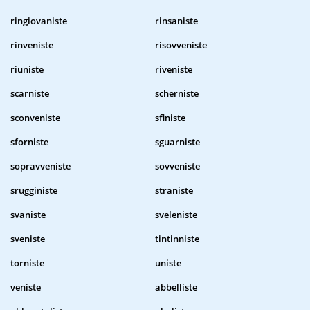
ringiovaniste
rinsaniste
rinveniste
risovveniste
riuniste
riveniste
scarniste
scherniste
sconveniste
sfiniste
sforniste
sguarniste
sopravveniste
sovveniste
srugginiste
straniste
svaniste
sveleniste
sveniste
tintinniste
torniste
uniste
veniste
abbelliste