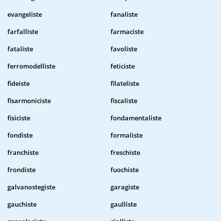
evangeliste
fanaliste
farfalliste
farmaciste
fataliste
favoliste
ferromodelliste
feticiste
fideiste
filateliste
fisarmoniciste
fiscaliste
fisiciste
fondamentaliste
fondiste
formaliste
franchiste
freschiste
frondiste
fuochiste
galvanostegiste
garagiste
gauchiste
gaulliste