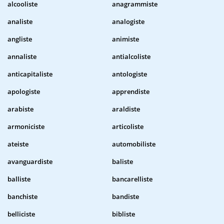
alcooliste
anagrammiste
analiste
analogiste
angliste
animiste
annaliste
antialcoliste
anticapitaliste
antologiste
apologiste
apprendiste
arabiste
araldiste
armoniciste
articoliste
ateiste
automobiliste
avanguardiste
baliste
balliste
bancarelliste
banchiste
bandiste
belliciste
bibliste