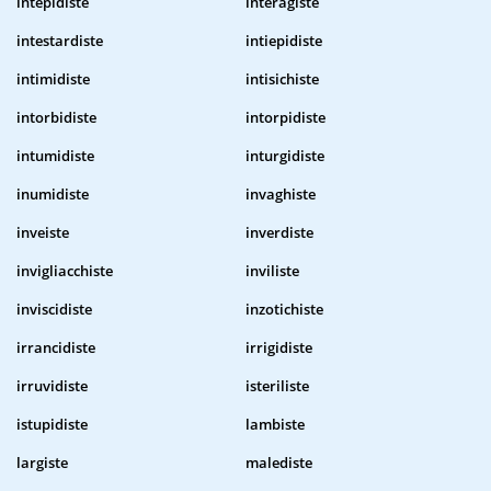
intepidiste
interagiste
intestardiste
intiepidiste
intimidiste
intisichiste
intorbidiste
intorpidiste
intumidiste
inturgidiste
inumidiste
invaghiste
inveiste
inverdiste
invigliacchiste
inviliste
inviscidiste
inzotichiste
irrancidiste
irrigidiste
irruvidiste
isteriliste
istupidiste
lambiste
largiste
malediste