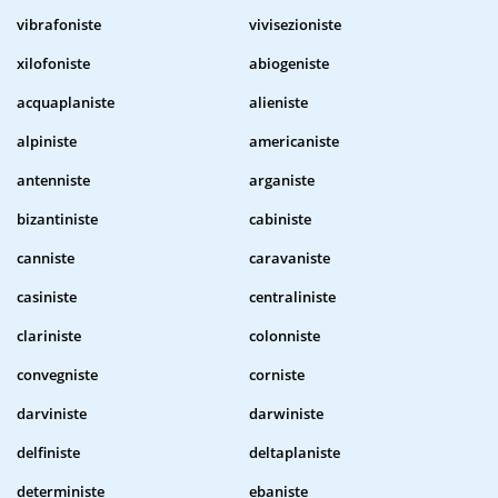
vibrafoniste
vivisezioniste
xilofoniste
abiogeniste
acquaplaniste
alieniste
alpiniste
americaniste
antenniste
arganiste
bizantiniste
cabiniste
canniste
caravaniste
casiniste
centraliniste
clariniste
colonniste
convegniste
corniste
darviniste
darwiniste
delfiniste
deltaplaniste
deterministe
ebaniste