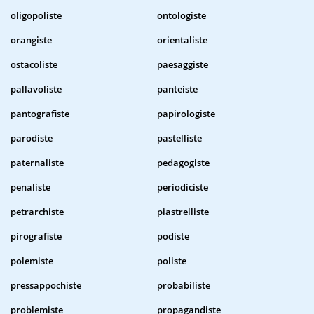
oligopoliste
ontologiste
orangiste
orientaliste
ostacoliste
paesaggiste
pallavoliste
panteiste
pantografiste
papirologiste
parodiste
pastelliste
paternaliste
pedagogiste
penaliste
periodiciste
petrarchiste
piastrelliste
pirografiste
podiste
polemiste
poliste
pressappochiste
probabiliste
problemiste
propagandiste