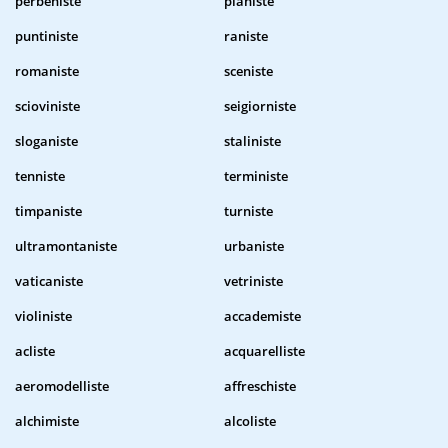
perbeniste
pianiste
puntiniste
raniste
romaniste
sceniste
scioviniste
seigiorniste
sloganiste
staliniste
tenniste
terministe
timpaniste
turniste
ultramontaniste
urbaniste
vaticaniste
vetriniste
violiniste
accademiste
acliste
acquarelliste
aeromodelliste
affreschiste
alchimiste
alcoliste