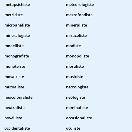
metapsichiste
meteorologiste
metriciste
mezzofondiste
microanaliste
mineraliste
mineralogiste
miracoliste
modelliste
modiste
monografiste
monopoliste
monoteiste
moraliste
mosaiciste
musiciste
mutualiste
necrologiste
neocolonialiste
neologiste
neutraliste
nominaliste
novelliste
occasionaliste
occidentaliste
oculiste