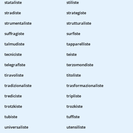
stataliste
stiliste
stradiste
strategiste
strumentaliste
strutturaliste
suffragiste
surfiste
talmudiste
tapparelliste
tecniciste
teiste
telegrafiste
terzomondiste
tiravoliste
titoliste
tradizionaliste
trasformazionaliste
trediciste
tripliste
trotzkiste
trozkiste
tubiste
tuffiste
universaliste
utensiliste