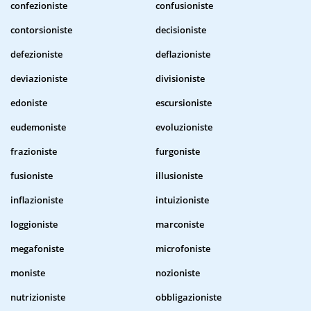
confezioniste
confusioniste
contorsioniste
decisioniste
defezioniste
deflazioniste
deviazioniste
divisioniste
edoniste
escursioniste
eudemoniste
evoluzioniste
frazioniste
furgoniste
fusioniste
illusioniste
inflazioniste
intuizioniste
loggioniste
marconiste
megafoniste
microfoniste
moniste
nozioniste
nutrizioniste
obbligazioniste