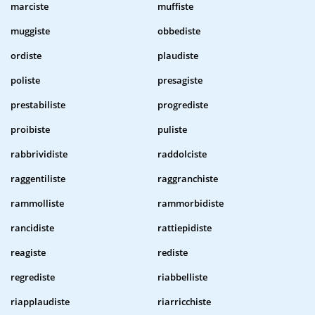
marciste
muffiste
muggiste
obbediste
ordiste
plaudiste
poliste
presagiste
prestabiliste
progrediste
proibiste
puliste
rabbrividiste
raddolciste
raggentiliste
raggranchiste
rammolliste
rammorbidiste
rancidiste
rattiepidiste
reagiste
rediste
regrediste
riabbelliste
riapplaudiste
riarricchiste