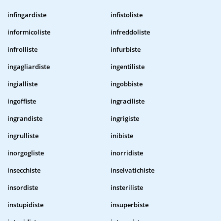
infingardiste
infistoliste
informicoliste
infreddoliste
infrolliste
infurbiste
ingagliardiste
ingentiliste
ingialliste
ingobbiste
ingoffiste
ingraciliste
ingrandiste
ingrigiste
ingrulliste
inibiste
inorgogliste
inorridiste
insecchiste
inselvatichiste
insordiste
insteriliste
instupidiste
insuperbiste