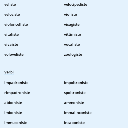
veliste
velocipediste
velociste
violiste
violoncelliste
visagiste
vitaliste
vittimiste
vivaiste
vocaliste
voloveliste
zoologiste
Verbi
impadroniste
impoltroniste
rimpadroniste
spoltroniste
abboniste
ammoniste
imboniste
immalinconiste
immusoniste
incaponiste