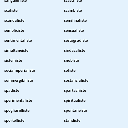
sanguemiste
scacchiste
scafiste
scambiste
scandaliste
semifinaliste
sempliciste
sensualiste
sentimentaliste
sestogradiste
simultaneiste
sindacaliste
sistemiste
snobiste
sociaimperialiste
sofiste
sommergibiliste
sostanzialiste
spadiste
spartachiste
sperimentaliste
spiritualiste
spogliarelliste
spontaneiste
sportelliste
standiste