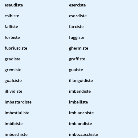
esaudiste
eserciste
esibiste
esordiste
falliste
farciste
forbiste
fuggiste
fuoriusciste
ghermiste
gradiste
graffiste
gremiste
guaiste
gualciste
illanguidiste
illividiste
imbandiste
imbastardiste
imbelliste
imbestialiste
imbianchiste
imbibiste
imbiondiste
imboschiste
imbozzacchiste