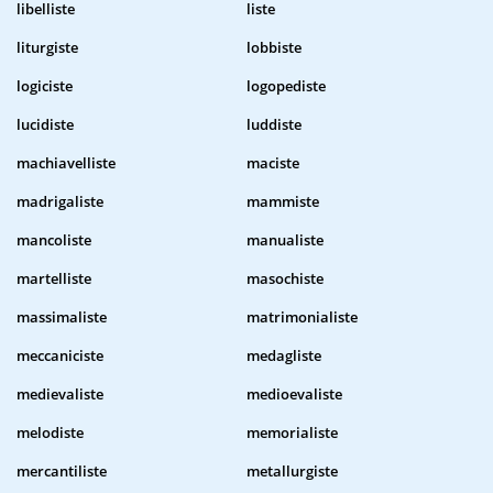
libelliste
liste
liturgiste
lobbiste
logiciste
logopediste
lucidiste
luddiste
machiavelliste
maciste
madrigaliste
mammiste
mancoliste
manualiste
martelliste
masochiste
massimaliste
matrimonialiste
meccaniciste
medagliste
medievaliste
medioevaliste
melodiste
memorialiste
mercantiliste
metallurgiste