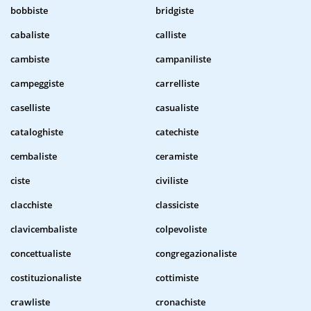
bobbiste
bridgiste
cabaliste
calliste
cambiste
campaniliste
campeggiste
carrelliste
caselliste
casualiste
cataloghiste
catechiste
cembaliste
ceramiste
ciste
civiliste
clacchiste
classiciste
clavicembaliste
colpevoliste
concettualiste
congregazionaliste
costituzionaliste
cottimiste
crawliste
cronachiste