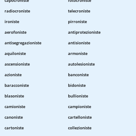
capocroniste
fotocroniste
radiocroniste
telecroniste
ironiste
pirroniste
aerofoniste
antiprotezioniste
antisegregazioniste
antisioniste
aquiloniste
armoniste
ascensioniste
autolesioniste
azioniste
banconiste
baracconiste
bidoniste
blasoniste
bullioniste
camioniste
campioniste
canoniste
cartelloniste
cartoniste
collezioniste