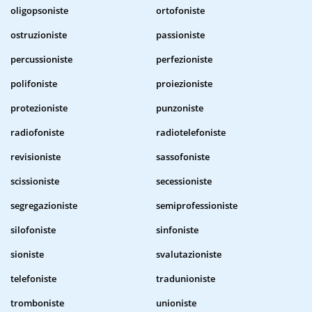
oligopsoniste
ortofoniste
ostruzioniste
passioniste
percussioniste
perfezioniste
polifoniste
proiezioniste
protezioniste
punzoniste
radiofoniste
radiotelefoniste
revisioniste
sassofoniste
scissioniste
secessioniste
segregazioniste
semiprofessioniste
silofoniste
sinfoniste
sioniste
svalutazioniste
telefoniste
tradunioniste
tromboniste
unioniste