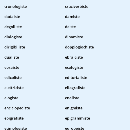
cronologiste
cruciverbiste
dadaiste
damiste
degolliste
deiste
dialogiste
dinamiste
dirigibiliste
doppiogiochiste
dualiste
ebraiciste
ebraiste
ecologiste
edicoliste
editorialiste
elettriciste
eliografiste
elogiste
enaliste
enciclopediste
enigmiste
epigrafiste
epigrammiste
etimologiste
europeiste