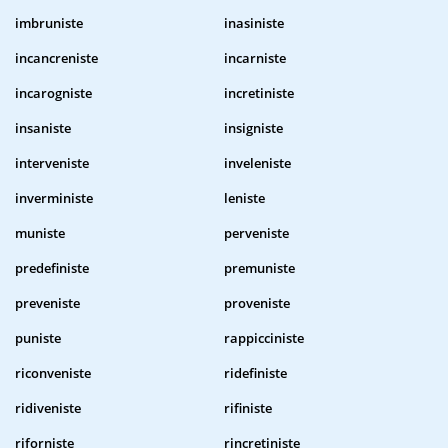
imbruniste
inasiniste
incancreniste
incarniste
incarogniste
incretiniste
insaniste
insigniste
interveniste
inveleniste
inverministe
leniste
muniste
perveniste
predefiniste
premuniste
preveniste
proveniste
puniste
rappicciniste
riconveniste
ridefiniste
ridiveniste
rifiniste
riforniste
rincretiniste