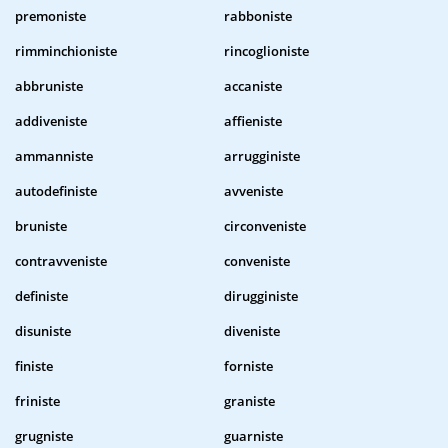
premoniste
rabboniste
rimminchioniste
rincoglioniste
abbruniste
accaniste
addiveniste
affieniste
ammanniste
arrugginiste
autodefiniste
avveniste
bruniste
circonveniste
contravveniste
conveniste
definiste
dirugginiste
disuniste
diveniste
finiste
forniste
friniste
graniste
grugniste
guarniste