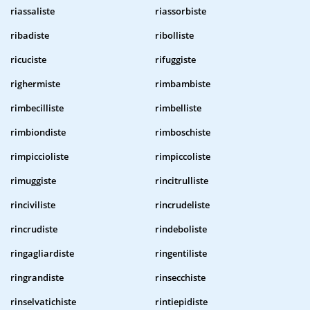
riassaliste
riassorbiste
ribadiste
ribolliste
ricuciste
rifuggiste
righermiste
rimbambiste
rimbecilliste
rimbelliste
rimbiondiste
rimboschiste
rimpiccioliste
rimpiccoliste
rimuggiste
rincitrulliste
rinciviliste
rincrudeliste
rincrudiste
rindeboliste
ringagliardiste
ringentiliste
ringrandiste
rinsecchiste
rinselvatichiste
rintiepidiste