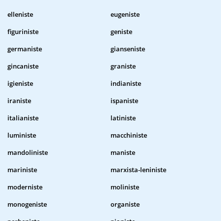
elleniste
eugeniste
figuriniste
geniste
germaniste
gianseniste
gincaniste
graniste
igieniste
indianiste
iraniste
ispaniste
italianiste
latiniste
luministe
macchiniste
mandoliniste
maniste
mariniste
marxista-leniniste
moderniste
moliniste
monogeniste
organiste