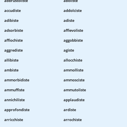
abbrustoliste
aboliste
accudiste
addolciste
adibiste
adiste
adsorbiste
affievoliste
affiochiste
aggobbiste
aggrediste
agiste
allibiste
allocchiste
ambiste
ammolliste
ammorbidiste
ammosciste
ammuffiste
ammutoliste
annichiliste
applaudiste
approfondiste
ardiste
arricchiste
arrochiste