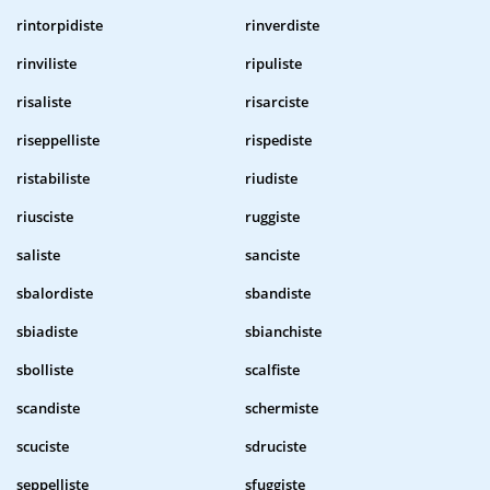
rintorpidiste
rinverdiste
rinviliste
ripuliste
risaliste
risarciste
riseppelliste
rispediste
ristabiliste
riudiste
riusciste
ruggiste
saliste
sanciste
sbalordiste
sbandiste
sbiadiste
sbianchiste
sbolliste
scalfiste
scandiste
schermiste
scuciste
sdruciste
seppelliste
sfuggiste