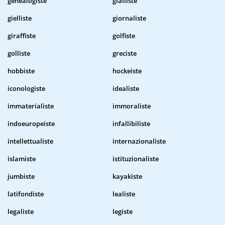
genealogiste
gialliste
gielliste
giornaliste
giraffiste
golfiste
golliste
greciste
hobbiste
hockeiste
iconologiste
idealiste
immaterialiste
immoraliste
indoeuropeiste
infallibiliste
intellettualiste
internazionaliste
islamiste
istituzionaliste
jumbiste
kayakiste
latifondiste
lealiste
legaliste
legiste