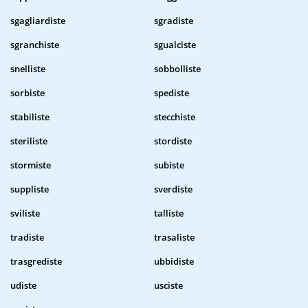
sgagliardiste
sgradiste
sgranchiste
sgualciste
snelliste
sobbolliste
sorbiste
spediste
stabiliste
stecchiste
steriliste
stordiste
stormiste
subiste
suppliste
sverdiste
sviliste
talliste
tradiste
trasaliste
trasgrediste
ubbidiste
udiste
usciste