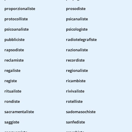
proporzionaliste
prosodiste
protocolliste
psicanaliste
psicoanaliste
psicologiste
pubbliciste
radiotelegrafiste
rapsodiste
razionaliste
reclamiste
recordiste
regaliste
regionaliste
registe
ricambiste
ritualiste
rivivaliste
rondiste
rotelliste
sacramentaliste
sadomasochiste
saggiste
sanfediste