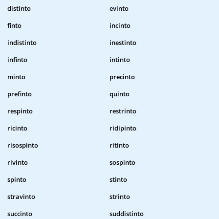
distinto
evinto
finto
incinto
indistinto
inestinto
infinto
intinto
minto
precinto
prefinto
quinto
respinto
restrinto
ricinto
ridipinto
risospinto
ritinto
rivinto
sospinto
spinto
stinto
stravinto
strinto
succinto
suddistinto