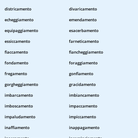
districamento
divaricamento
echeggiamento
emendamento
equipaggiamento
esacerbamento
essiccamento
farneticamento
fiaccamento
fiancheggiamento
fondamento
foraggiamento
fregamento
gonfiamento
gorgheggiamento
gracidamento
imbarcamento
imbiancamento
imboscamento
impaccamento
impaludamento
impiccamento
inaffiamento
inappagamento