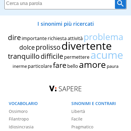
I sinonimi più ricercati
problema
dire
importante
richiesta
attività
divertente
prolisso
dolce
acume
tranquillo
difficile
permettere
amore
fare
particolare
bello
inerme
paura
SAPERE
VOCABOLARIO
SINONIMI E CONTRARI
Ossimoro
Libertà
Filantropo
Facile
Idiosincrasia
Pragmatico