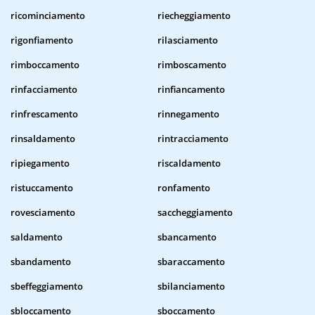
ricominciamento
riecheggiamento
rigonfiamento
rilasciamento
rimboccamento
rimboscamento
rinfacciamento
rinfiancamento
rinfrescamento
rinnegamento
rinsaldamento
rintracciamento
ripiegamento
riscaldamento
ristuccamento
ronfamento
rovesciamento
saccheggiamento
saldamento
sbancamento
sbandamento
sbaraccamento
sbeffeggiamento
sbilanciamento
sbloccamento
sboccamento