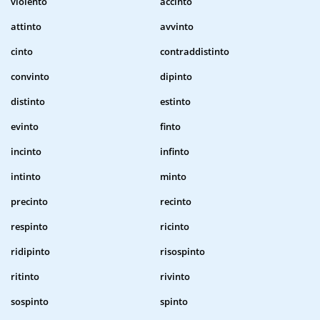
violento
accinto
attinto
avvinto
cinto
contraddistinto
convinto
dipinto
distinto
estinto
evinto
finto
incinto
infinto
intinto
minto
precinto
recinto
respinto
ricinto
ridipinto
risospinto
ritinto
rivinto
sospinto
spinto