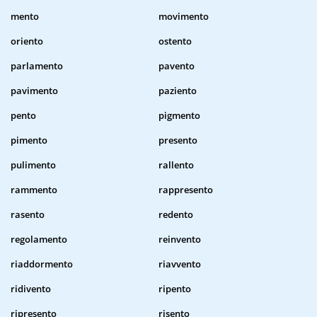
mento
movimento
oriento
ostento
parlamento
pavento
pavimento
paziento
pento
pigmento
pimento
presento
pulimento
rallento
rammento
rappresento
rasento
redento
regolamento
reinvento
riaddormento
riavvento
ridivento
ripento
ripresento
risento