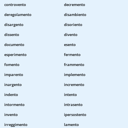
controvento
decremento
deregolamento
disambiento
disargento
disoriento
dissento
divento
documento
esento
esperimento
fermento
fomento
frammento
imparento
implemento
inargento
incremento
indento
intento
intormento
intrasento
invento
ipersostento
irreggimento
lamento