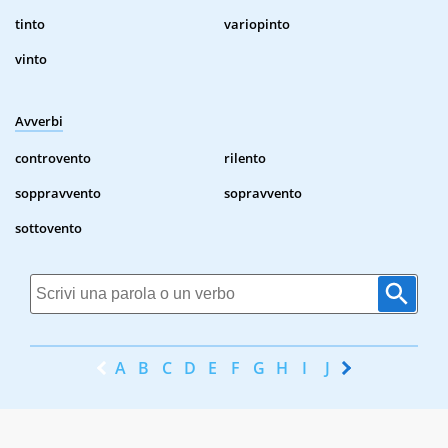
tinto
variopinto
vinto
Avverbi
controvento
rilento
soppravvento
sopravvento
sottovento
A
B
C
D
E
F
G
H
I
J
K
L
M
N