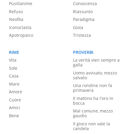
Pusillanime
Conoscenza
Refuso
Riassunto
Neofita
Paradigma
Iconoclasta
Gioia
Apotropaico
Tristezza
RIME
PROVERBI
Vita
La verità vien sempre a
galla
Sole
Uomo avvisato, mezzo
Casa
salvato
Mare
Una rondine non fa
primavera
Amore
Il mattino ha l'oro in
Cuore
bocca
Amici
Mal comune, mezzo
Bene
gaudio
Il gioco non vale la
candela