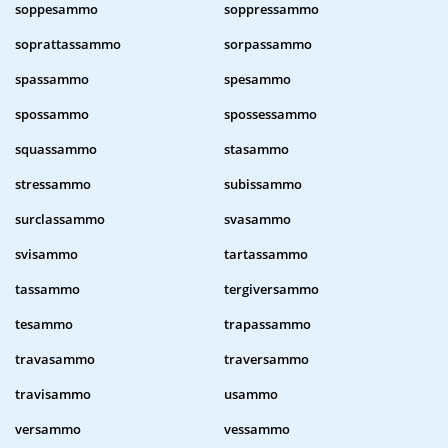
soppesammo
soppressammo
soprattassammo
sorpassammo
spassammo
spesammo
spossammo
spossessammo
squassammo
stasammo
stressammo
subissammo
surclassammo
svasammo
svisammo
tartassammo
tassammo
tergiversammo
tesammo
trapassammo
travasammo
traversammo
travisammo
usammo
versammo
vessammo