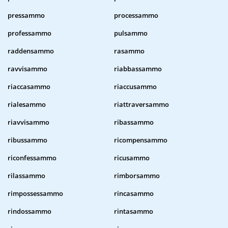
pressammo
processammo
professammo
pulsammo
raddensammo
rasammo
ravvisammo
riabbassammo
riaccasammo
riaccusammo
rialesammo
riattraversammo
riavvisammo
ribassammo
ribussammo
ricompensammo
riconfessammo
ricusammo
rilassammo
rimborsammo
rimpossessammo
rincasammo
rindossammo
rintasammo