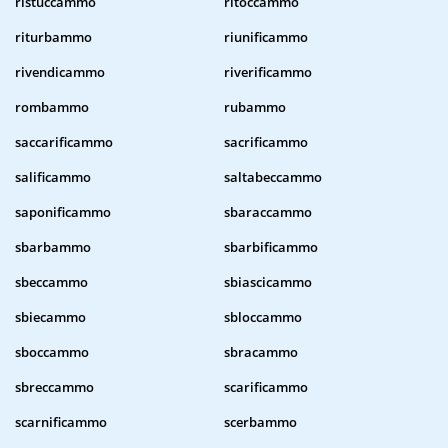
ristuccammo
ritoccammo
riturbammo
riunificammo
rivendicammo
riverificammo
rombammo
rubammo
saccarificammo
sacrificammo
salificammo
saltabeccammo
saponificammo
sbaraccammo
sbarbammo
sbarbificammo
sbeccammo
sbiascicammo
sbiecammo
sbloccammo
sboccammo
sbracammo
sbreccammo
scarificammo
scarnificammo
scerbammo