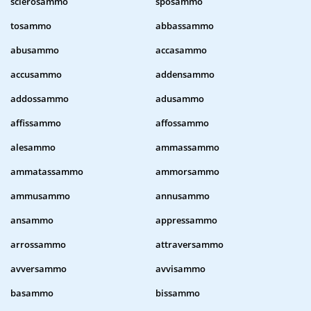
sclerosammo
sposammo
tosammo
abbassammo
abusammo
accasammo
accusammo
addensammo
addossammo
adusammo
affissammo
affossammo
alesammo
ammassammo
ammatassammo
ammorsammo
ammusammo
annusammo
ansammo
appressammo
arrossammo
attraversammo
avversammo
avvisammo
basammo
bissammo