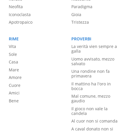
Neofita
Paradigma
Iconoclasta
Gioia
Apotropaico
Tristezza
RIME
PROVERBI
Vita
La verità vien sempre a
galla
Sole
Uomo avvisato, mezzo
Casa
salvato
Mare
Una rondine non fa
primavera
Amore
Il mattino ha l'oro in
Cuore
bocca
Amici
Mal comune, mezzo
Bene
gaudio
Il gioco non vale la
candela
Al cuor non si comanda
A caval donato non si