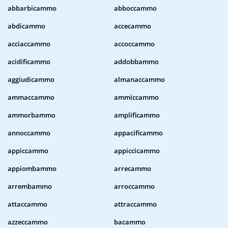
abbarbicammo
abboccammo
abdicammo
accecammo
acciaccammo
accoccammo
acidificammo
addobbammo
aggiudicammo
almanaccammo
ammaccammo
ammiccammo
ammorbammo
amplificammo
annoccammo
appacificammo
appiccammo
appiccicammo
appiombammo
arrecammo
arrembammo
arroccammo
attaccammo
attraccammo
azzeccammo
bacammo