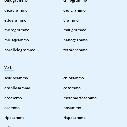
centigrammo
chilogrammo
decagrammo
decigrammo
ettogrammo
grammo
microgrammo
milligrammo
miriagrammo
nanogrammo
parallelogrammo
tetradrammo
Verbi
scuriosammo
chiosammo
anchilosammo
cosammo
dosammo
metamorfosammo
osammo
posammo
riposammo
risposammo