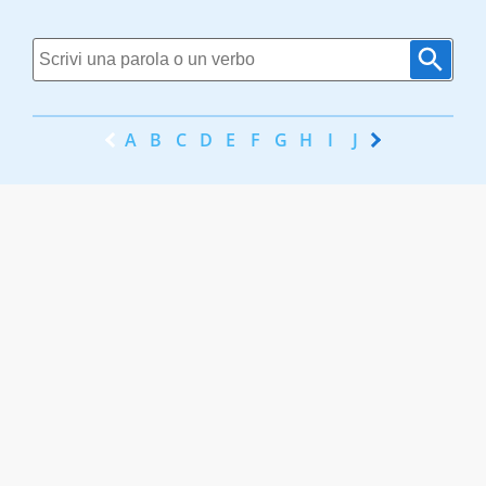
A
B
C
D
E
F
G
H
I
J
K
L
M
N