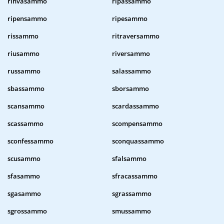
rinvasammo
ripassammo
ripensammo
ripesammo
rissammo
ritraversammo
riusammo
riversammo
russammo
salassammo
sbassammo
sborsammo
scansammo
scardassammo
scassammo
scompensammo
sconfessammo
sconquassammo
scusammo
sfalsammo
sfasammo
sfracassammo
sgasammo
sgrassammo
sgrossammo
smussammo