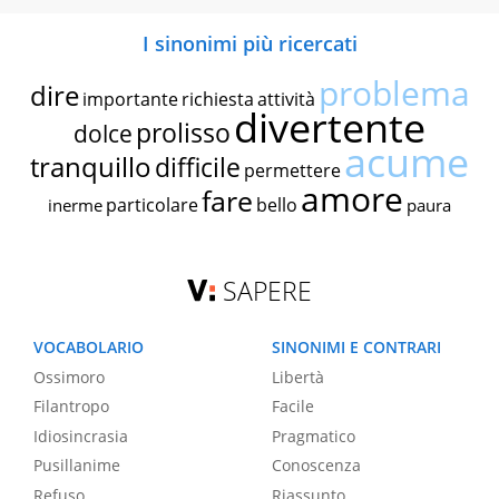
I sinonimi più ricercati
problema
dire
importante
richiesta
attività
divertente
prolisso
dolce
acume
tranquillo
difficile
permettere
amore
fare
particolare
bello
inerme
paura
SAPERE
VOCABOLARIO
SINONIMI E CONTRARI
Ossimoro
Libertà
Filantropo
Facile
Idiosincrasia
Pragmatico
Pusillanime
Conoscenza
Refuso
Riassunto