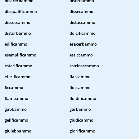
disacerbammo
diserbammo
disqualificammo
dissecammo
disseccammo
distaccammo
disturbammo
dolcificammo
edificammo
esacerbammo
esemplificammo
essiccammo
esterificammo
estrinsecammo
eterificammo
fiaccammo
ficcammo
fioccammo
flambammo
fluidificammo
gabbammo
garbammo
gelificammo
giudicammo
giulebbammo
glorificammo