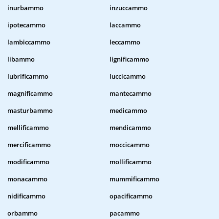
inurbammo
inzuccammo
ipotecammo
laccammo
lambiccammo
leccammo
libammo
lignificammo
lubrificammo
luccicammo
magnificammo
mantecammo
masturbammo
medicammo
mellificammo
mendicammo
mercificammo
moccicammo
modificammo
mollificammo
monacammo
mummificammo
nidificammo
opacificammo
orbammo
pacammo