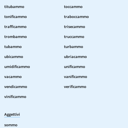
titubammo
toccammo
tonificammo
traboccammo
trafficammo
trisecammo
trombammo
truccammo
tubammo
turbammo
ubicammo
ubriacammo
umidificammo
unificammo
vacammo
vanificammo
vendicammo
verificammo
vinificammo
Aggettivi
sommo