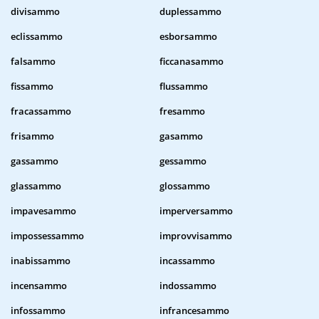
divisammo
duplessammo
eclissammo
esborsammo
falsammo
ficcanasammo
fissammo
flussammo
fracassammo
fresammo
frisammo
gasammo
gassammo
gessammo
glassammo
glossammo
impavesammo
imperversammo
impossessammo
improvvisammo
inabissammo
incassammo
incensammo
indossammo
infossammo
infrancesammo