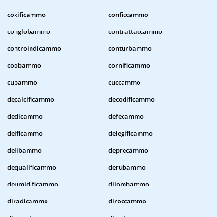
cokificammo
conficcammo
conglobammo
contrattaccammo
controindicammo
conturbammo
coobammo
cornificammo
cubammo
cuccammo
decalcificammo
decodificammo
dedicammo
defecammo
deificammo
delegificammo
delibammo
deprecammo
dequalificammo
derubammo
deumidificammo
dilombammo
diradicammo
diroccammo