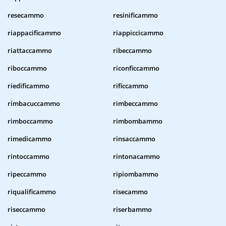
resecammo
resinificammo
riappacificammo
riappiccicammo
riattaccammo
ribeccammo
riboccammo
riconficcammo
riedificammo
rificcammo
rimbacuccammo
rimbeccammo
rimboccammo
rimbombammo
rimedicammo
rinsaccammo
rintoccammo
rintonacammo
ripeccammo
ripiombammo
riqualificammo
risecammo
riseccammo
riserbammo