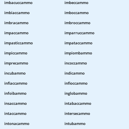
imbacuccammo
imbeccammo
imbiaccammo
imboccammo
imbracammo
imbroccammo
impaccammo
imparruccammo
impasticcammo
impataccammo
impiccammo
impiombammo
imprecammo
incoccammo
incubammo
indicammo
infiaccammo
infioccammo
infoibammo
inglobammo
insaccammo
intabaccammo
intaccammo
intersecammo
intonacammo
intubammo