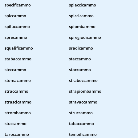
specificammo
spiaccicammo
spiccammo
spiccicammo
spiluccammo
spiombammo
sprecammo
spregiudicammo
squalificammo
sradicammo
stabaccammo
staccammo
steccammo
stoccammo
stomacammo
straboccammo
straccammo
strapiombammo
strascicammo
stravaccammo
strombammo
struccammo
stuccammo
tabaccammo
taroccammo
tempificammo