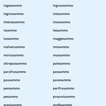
ingessammo
ingrassammo
ingrossammo
intasammo
interessammo
invasammo
issammo
lessammo
lussammo
maggesammo
malversammo
missammo
mortasammo
mussammo
oltrepassammo
palesammo
parafrasammo
passammo
pausammo
pavesammo
pensammo
perifrasammo
pesammo
preavvisammo
precisammo
prefissammo