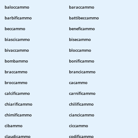
baloccammo
baraccammo
barbificammo
battibeccammo
beccammo
beneficammo
biascicammo
bisecammo
bivaccammo
bloccammo
bombammo
bonificammo
braccammo
brancicammo
broccammo
cacammo
calcificammo
carnificammo
chiarificammo
chilificammo
chimificammo
ciancicammo
cibammo
ciccammo
claudicammo
codificammo