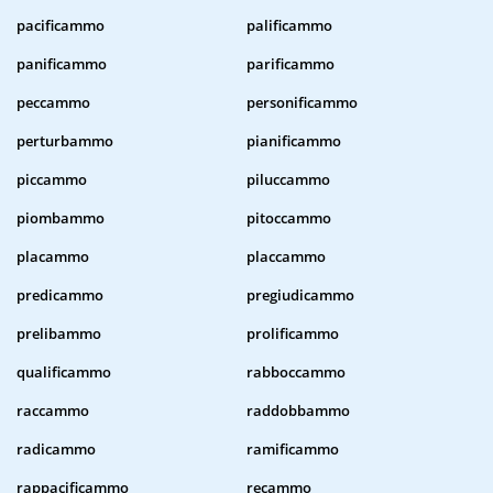
pacificammo
palificammo
panificammo
parificammo
peccammo
personificammo
perturbammo
pianificammo
piccammo
piluccammo
piombammo
pitoccammo
placammo
placcammo
predicammo
pregiudicammo
prelibammo
prolificammo
qualificammo
rabboccammo
raccammo
raddobbammo
radicammo
ramificammo
rappacificammo
recammo