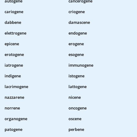
autogene
cancerogene
cariogene
criogene
dabbene
damascene
elettrogene
endogene
epicene
erogene
erotogene
esogene
iatrogene
immunogene
indigene
istogene
lacrimogene
lattogene
nazzarene
nicene
norrene
oncogene
organogene
oscene
patogene
perbene