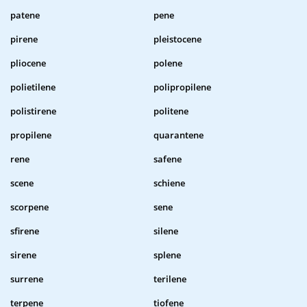
patene
pene
pirene
pleistocene
pliocene
polene
polietilene
polipropilene
polistirene
politene
propilene
quarantene
rene
safene
scene
schiene
scorpene
sene
sfirene
silene
sirene
splene
surrene
terilene
terpene
tiofene