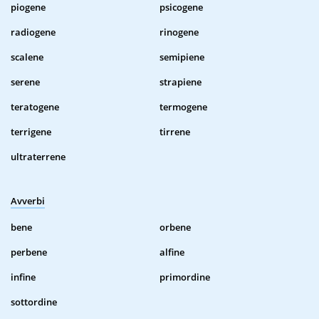
piogene
psicogene
radiogene
rinogene
scalene
semipiene
serene
strapiene
teratogene
termogene
terrigene
tirrene
ultraterrene
Avverbi
bene
orbene
perbene
alfine
infine
primordine
sottordine