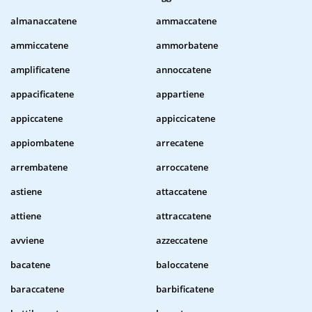
almanaccatene
ammaccatene
ammiccatene
ammorbatene
amplificatene
annoccatene
appacificatene
appartiene
appiccatene
appiccicatene
appiombatene
arrecatene
arrembatene
arroccatene
astiene
attaccatene
attiene
attraccatene
avviene
azzeccatene
bacatene
baloccatene
baraccatene
barbificatene