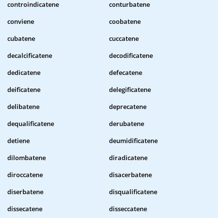
controindicatene
conturbatene
conviene
coobatene
cubatene
cuccatene
decalcificatene
decodificatene
dedicatene
defecatene
deificatene
delegificatene
delibatene
deprecatene
dequalificatene
derubatene
detiene
deumidificatene
dilombatene
diradicatene
diroccatene
disacerbatene
diserbatene
disqualificatene
dissecatene
disseccatene