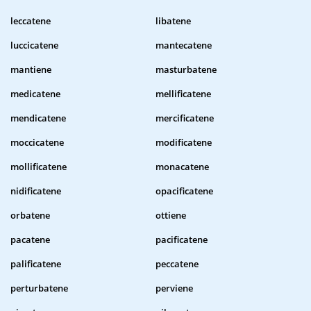
leccatene
libatene
luccicatene
mantecatene
mantiene
masturbatene
medicatene
mellificatene
mendicatene
mercificatene
moccicatene
modificatene
mollificatene
monacatene
nidificatene
opacificatene
orbatene
ottiene
pacatene
pacificatene
palificatene
peccatene
perturbatene
perviene