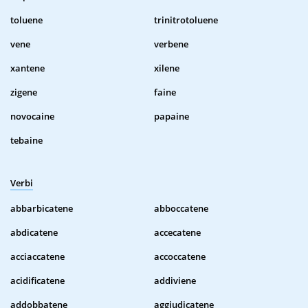
toluene
trinitrotoluene
vene
verbene
xantene
xilene
zigene
faine
novocaine
papaine
tebaine
Verbi
abbarbicatene
abboccatene
abdicatene
accecatene
acciaccatene
accoccatene
acidificatene
addiviene
addobbatene
aggiudicatene