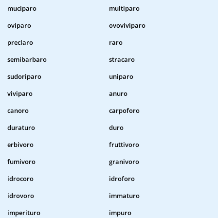
muciparo
multiparo
oviparo
ovoviviparo
preclaro
raro
semibarbaro
stracaro
sudoriparo
uniparo
viviparo
anuro
canoro
carpoforo
duraturo
duro
erbivoro
fruttivoro
fumivoro
granivoro
idrocoro
idroforo
idrovoro
immaturo
imperituro
impuro