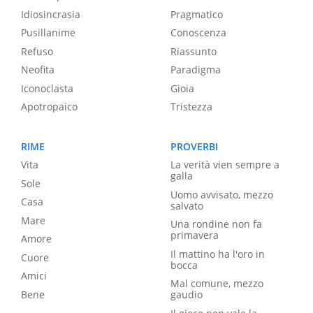
Idiosincrasia
Pragmatico
Pusillanime
Conoscenza
Refuso
Riassunto
Neofita
Paradigma
Iconoclasta
Gioia
Apotropaico
Tristezza
RIME
PROVERBI
Vita
La verità vien sempre a
galla
Sole
Uomo avvisato, mezzo
Casa
salvato
Mare
Una rondine non fa
primavera
Amore
Il mattino ha l'oro in
Cuore
bocca
Amici
Mal comune, mezzo
Bene
gaudio