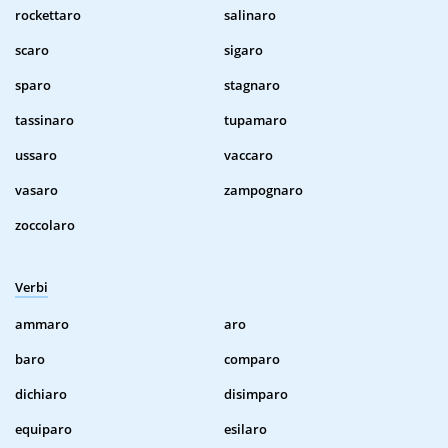
rockettaro
salinaro
scaro
sigaro
sparo
stagnaro
tassinaro
tupamaro
ussaro
vaccaro
vasaro
zampognaro
zoccolaro
Verbi
ammaro
aro
baro
comparo
dichiaro
disimparo
equiparo
esilaro