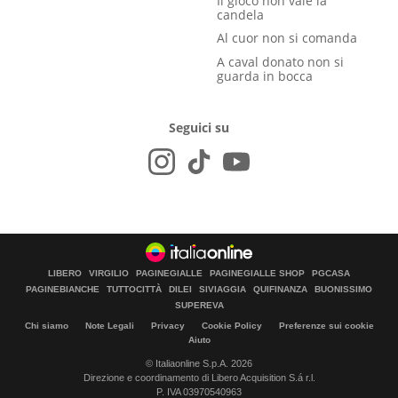
Il gioco non vale la
candela
Al cuor non si comanda
A caval donato non si
guarda in bocca
Seguici su
LIBERO
VIRGILIO
PAGINEGIALLE
PAGINEGIALLE SHOP
PGCASA
PAGINEBIANCHE
TUTTOCITTÀ
DILEI
SIVIAGGIA
QUIFINANZA
BUONISSIMO
SUPEREVA
Chi siamo
Note Legali
Privacy
Cookie Policy
Preferenze sui cookie
Aiuto
© Italiaonline S.p.A. 2026
Direzione e coordinamento di Libero Acquisition S.á r.l.
P. IVA 03970540963