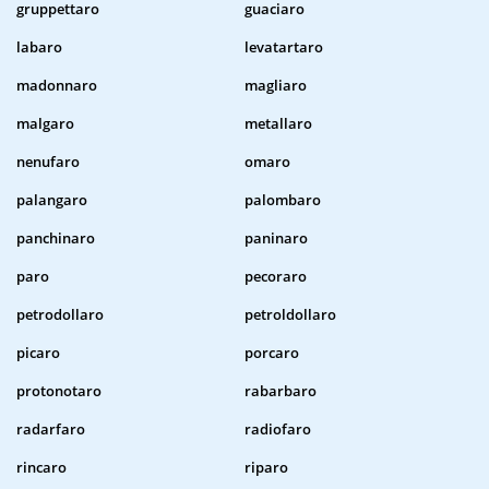
gruppettaro
guaciaro
labaro
levatartaro
madonnaro
magliaro
malgaro
metallaro
nenufaro
omaro
palangaro
palombaro
panchinaro
paninaro
paro
pecoraro
petrodollaro
petroldollaro
picaro
porcaro
protonotaro
rabarbaro
radarfaro
radiofaro
rincaro
riparo