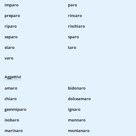
imparo
paro
preparo
rincaro
riparo
rischiaro
separo
sparo
staro
taro
varo
Aggettivi
amaro
bidonaro
chiaro
dolceamaro
gemmiparo
ignaro
isobaro
mannaro
marinaro
montanaro