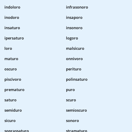
indoloro
infrasonoro
inodoro
insaporo
insaturo
insonoro
ipersaturo
logoro
loro
malsicuro
maturo
onnivoro
oscuro
perituro
piscivoro
polinsaturo
prematuro
puro
saturo
scuro
semiduro
semioscuro
sicuro
sonoro
soprassaturo
stramaturo