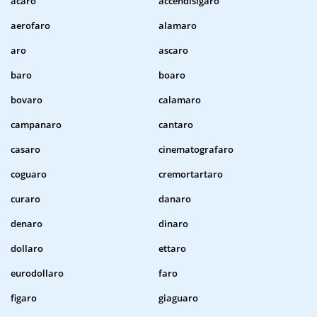
acaro
accendisigaro
aerofaro
alamaro
aro
ascaro
baro
boaro
bovaro
calamaro
campanaro
cantaro
casaro
cinematografaro
coguaro
cremortartaro
curaro
danaro
denaro
dinaro
dollaro
ettaro
eurodollaro
faro
figaro
giaguaro