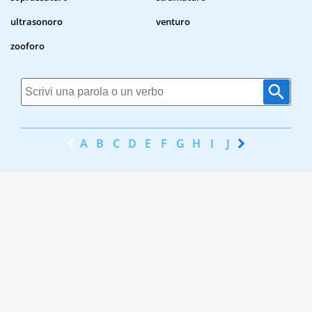
ultrasonoro
venturo
zooforo
A
B
C
D
E
F
G
H
I
J
K
L
M
N