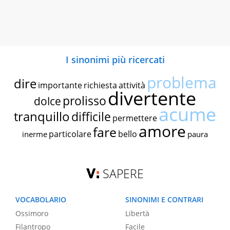
I sinonimi più ricercati
problema
dire
importante
richiesta
attività
divertente
prolisso
dolce
acume
tranquillo
difficile
permettere
amore
fare
particolare
bello
inerme
paura
SAPERE
VOCABOLARIO
SINONIMI E CONTRARI
Ossimoro
Libertà
Filantropo
Facile