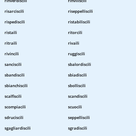
rinverdiscili
rinviliscili
risarciscili
riseppelliscili
rispediscili
ristabiliscili
ristaili
ritorcili
ritraili
rivaili
rivincili
ruggiscili
sanciscili
sbalordiscili
sbandiscili
sbiadiscili
sbianchiscili
sbolliscili
scalfiscili
scandiscili
scompiacili
scuocili
sdruciscili
seppelliscili
sgagliardiscili
sgradiscili