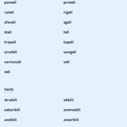
pomeli
proteli
rateli
rigeli
sfaceli
sgeli
steli
teli
trapeli
tupeli
urodeli
vangeli
varicoceli
veli
zeli
Verbi
strabili
abbili
adsorbili
ammobili
assibili
assorbili