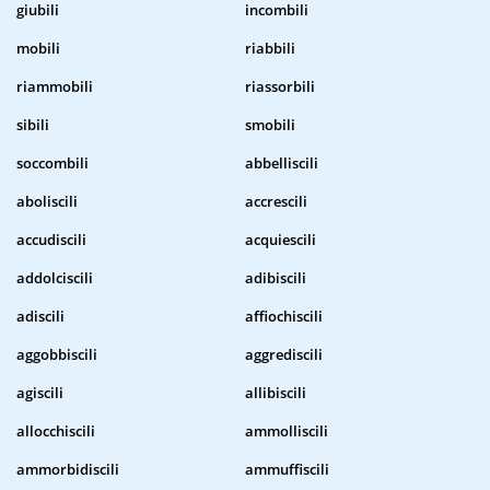
giubili
incombili
mobili
riabbili
riammobili
riassorbili
sibili
smobili
soccombili
abbelliscili
aboliscili
accrescili
accudiscili
acquiescili
addolciscili
adibiscili
adiscili
affiochiscili
aggobbiscili
aggrediscili
agiscili
allibiscili
allocchiscili
ammolliscili
ammorbidiscili
ammuffiscili