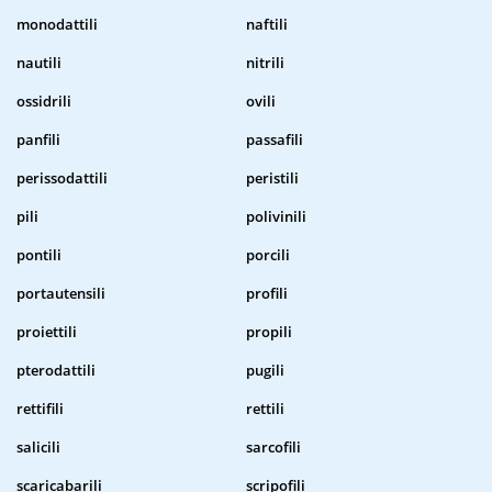
monodattili
naftili
nautili
nitrili
ossidrili
ovili
panfili
passafili
perissodattili
peristili
pili
polivinili
pontili
porcili
portautensili
profili
proiettili
propili
pterodattili
pugili
rettifili
rettili
salicili
sarcofili
scaricabarili
scripofili