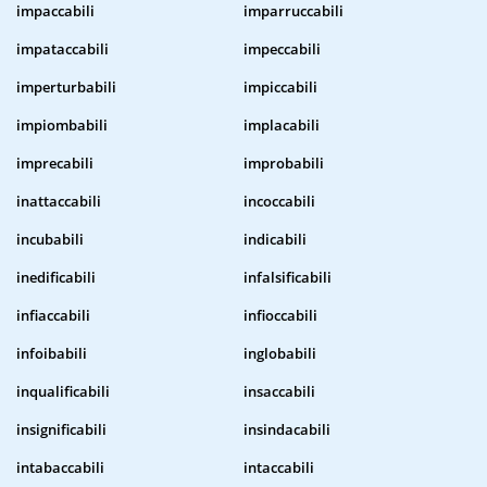
impaccabili
imparruccabili
impataccabili
impeccabili
imperturbabili
impiccabili
impiombabili
implacabili
imprecabili
improbabili
inattaccabili
incoccabili
incubabili
indicabili
inedificabili
infalsificabili
infiaccabili
infioccabili
infoibabili
inglobabili
inqualificabili
insaccabili
insignificabili
insindacabili
intabaccabili
intaccabili