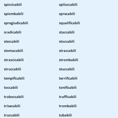
spiccicabili
spiluccabili
spiombabili
sprecabili
spregiudicabili
squalificabili
sradicabili
staccabili
steccabili
stoccabili
stomacabili
straccabili
strascicabili
strombabili
struccabili
stuccabili
tempificabili
terrificabili
toccabili
tonificabili
traboccabili
trafficabili
trisecabili
trombabili
truccabili
tubabili