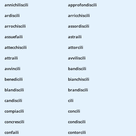
annichiliscili
approfondiscili
ardiscili
arricchiscili
arrochiscili
assordiscili
assuefaili
astraili
attecchiscili
attorcili
attraili
avviliscili
avvincili
bandiscili
benedicili
bianchiscili
blandiscili
brandiscili
candiscili
cili
compiacili
concili
concrescili
condiscili
confaili
contorcili