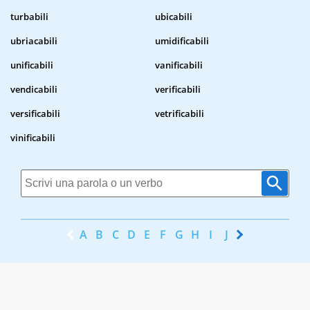
turbabili
ubicabili
ubriacabili
umidificabili
unificabili
vanificabili
vendicabili
verificabili
versificabili
vetrificabili
vinificabili
A
B
C
D
E
F
G
H
I
J
K
L
M
N