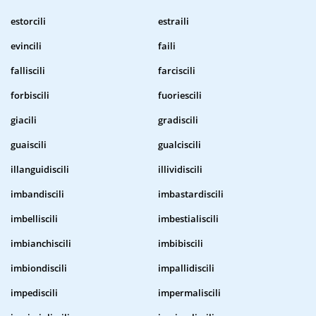
estorcili
estraili
evincili
faili
falliscili
farciscili
forbiscili
fuoriescili
giacili
gradiscili
guaiscili
gualciscili
illanguidiscili
illividiscili
imbandiscili
imbastardiscili
imbelliscili
imbestialiscili
imbianchiscili
imbibiscili
imbiondiscili
impallidiscili
impediscili
impermaliscili