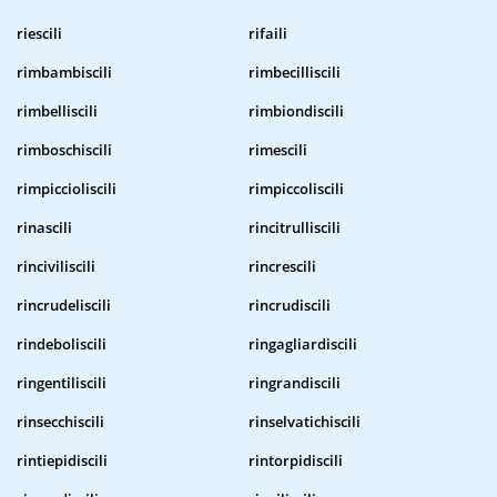
riescili
rifaili
rimbambiscili
rimbecilliscili
rimbelliscili
rimbiondiscili
rimboschiscili
rimescili
rimpiccioliscili
rimpiccoliscili
rinascili
rincitrulliscili
rinciviliscili
rincrescili
rincrudeliscili
rincrudiscili
rindeboliscili
ringagliardiscili
ringentiliscili
ringrandiscili
rinsecchiscili
rinselvatichiscili
rintiepidiscili
rintorpidiscili