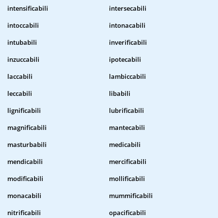
intensificabili
intersecabili
intoccabili
intonacabili
intubabili
inverificabili
inzuccabili
ipotecabili
laccabili
lambiccabili
leccabili
libabili
lignificabili
lubrificabili
magnificabili
mantecabili
masturbabili
medicabili
mendicabili
mercificabili
modificabili
mollificabili
monacabili
mummificabili
nitrificabili
opacificabili