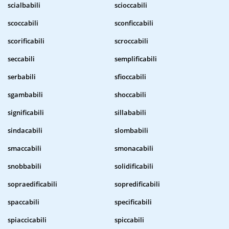
scialbabili
scioccabili
scoccabili
sconficcabili
scorificabili
scroccabili
seccabili
semplificabili
serbabili
sfioccabili
sgambabili
shoccabili
significabili
sillababili
sindacabili
slombabili
smaccabili
smonacabili
snobbabili
solidificabili
sopraedificabili
sopredificabili
spaccabili
specificabili
spiaccicabili
spiccabili