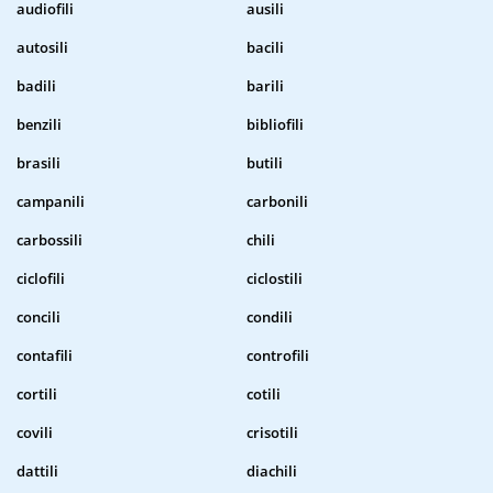
audiofili
ausili
autosili
bacili
badili
barili
benzili
bibliofili
brasili
butili
campanili
carbonili
carbossili
chili
ciclofili
ciclostili
concili
condili
contafili
controfili
cortili
cotili
covili
crisotili
dattili
diachili