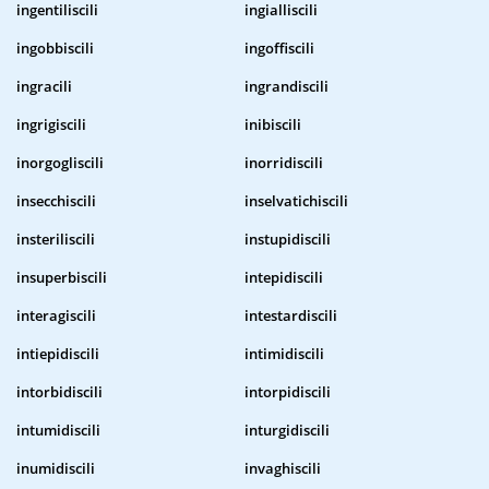
ingentiliscili
ingialliscili
ingobbiscili
ingoffiscili
ingracili
ingrandiscili
ingrigiscili
inibiscili
inorgogliscili
inorridiscili
insecchiscili
inselvatichiscili
insteriliscili
instupidiscili
insuperbiscili
intepidiscili
interagiscili
intestardiscili
intiepidiscili
intimidiscili
intorbidiscili
intorpidiscili
intumidiscili
inturgidiscili
inumidiscili
invaghiscili