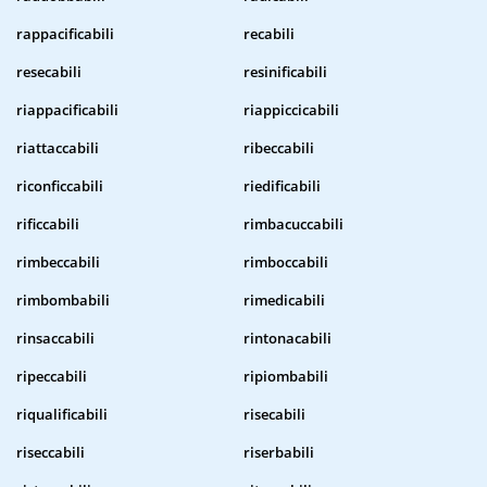
rappacificabili
recabili
resecabili
resinificabili
riappacificabili
riappiccicabili
riattaccabili
ribeccabili
riconficcabili
riedificabili
rificcabili
rimbacuccabili
rimbeccabili
rimboccabili
rimbombabili
rimedicabili
rinsaccabili
rintonacabili
ripeccabili
ripiombabili
riqualificabili
risecabili
riseccabili
riserbabili