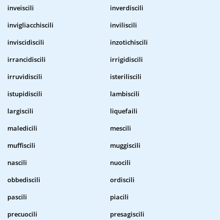
inveiscili
inverdiscili
invigliacchiscili
inviliscili
inviscidiscili
inzotichiscili
irrancidiscili
irrigidiscili
irruvidiscili
isteriliscili
istupidiscili
lambiscili
largiscili
liquefaili
maledicili
mescili
muffiscili
muggiscili
nascili
nuocili
obbediscili
ordiscili
pascili
piacili
precuocili
presagiscili