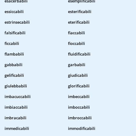
esacerbabili
esemplificabili
essiccabili
esterificabili
estrinsecabili
eterificabili
falsificabili
fiaccabili
ficcabili
fioccabili
flambabili
fluidificabili
gabbabili
garbabili
gelificabili
giudicabili
giulebbabili
glorificabili
imbacuccabili
imbeccabili
imbiaccabili
imboccabili
imbracabili
imbroccabili
immedicabili
immodificabili