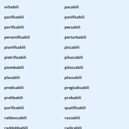
orbabili
pacabili
pacificabili
panificabili
parificabili
peccabili
personificabili
perturbabili
pianificabili
piccabili
pietrificabili
piluccabili
piombabili
pitoccabili
placabili
placcabili
predicabili
pregiudicabili
prelibabili
probabili
purificabili
qualificabili
rabboccabili
raccabili
raddobbabili
radicabili