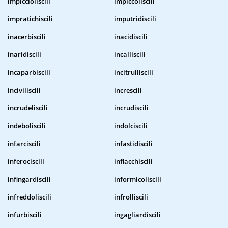
impiccioliscili
impiccoliscili
impratichiscili
imputridiscili
inacerbiscili
inacidiscili
inaridiscili
incalliscili
incaparbiscili
incitrulliscili
inciviliscili
increscili
incrudeliscili
incrudiscili
indeboliscili
indolciscili
infarciscili
infastidiscili
inferociscili
infiacchiscili
infingardiscili
informicoliscili
infreddoliscili
infrolliscili
infurbiscili
ingagliardiscili