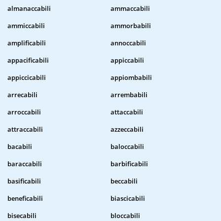
almanaccabili
ammaccabili
ammiccabili
ammorbabili
amplificabili
annoccabili
appacificabili
appiccabili
appiccicabili
appiombabili
arrecabili
arrembabili
arroccabili
attaccabili
attraccabili
azzeccabili
bacabili
baloccabili
baraccabili
barbificabili
basificabili
beccabili
beneficabili
biascicabili
bisecabili
bloccabili