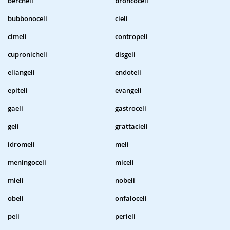
bercheli
broncoceli
bubbonoceli
cieli
cimeli
contropeli
cupronicheli
disgeli
eliangeli
endoteli
epiteli
evangeli
gaeli
gastroceli
geli
grattacieli
idromeli
meli
meningoceli
miceli
mieli
nobeli
obeli
onfaloceli
peli
perieli