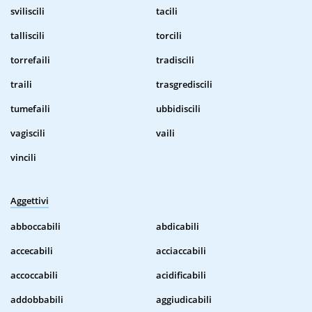
sviliscili
tacili
talliscili
torcili
torrefaili
tradiscili
traili
trasgrediscili
tumefaili
ubbidiscili
vagiscili
vaili
vincili
Aggettivi
abboccabili
abdicabili
accecabili
acciaccabili
accoccabili
acidificabili
addobbabili
aggiudicabili