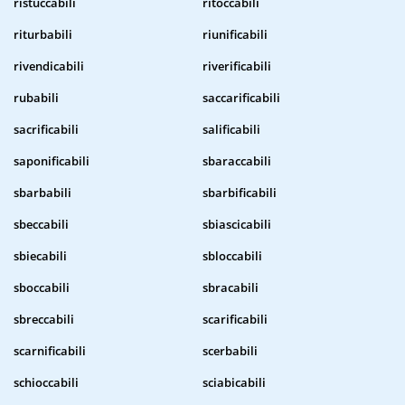
ristuccabili
ritoccabili
riturbabili
riunificabili
rivendicabili
riverificabili
rubabili
saccarificabili
sacrificabili
salificabili
saponificabili
sbaraccabili
sbarbabili
sbarbificabili
sbeccabili
sbiascicabili
sbiecabili
sbloccabili
sboccabili
sbracabili
sbreccabili
scarificabili
scarnificabili
scerbabili
schioccabili
sciabicabili