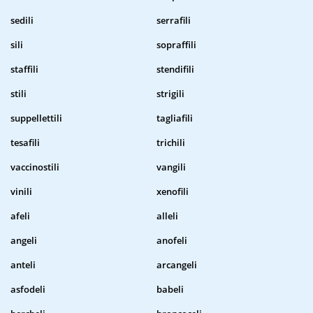
sedili
serrafili
sili
sopraffili
staffili
stendifili
stili
strigili
suppellettili
tagliafili
tesafili
trichili
vaccinostili
vangili
vinili
xenofili
afeli
alleli
angeli
anofeli
anteli
arcangeli
asfodeli
babeli