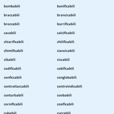
bombabili
bonificabili
braccabili
brancicabili
broccabili
burrificabili
cacabili
calcificabili
chiarificabili
chilificabili
chimificabili
ciancicabili
cibabili
ciccabili
codificabili
cokificabili
conficcabili
conglobabili
contrattaccabili
controindicabili
conturbabili
coobabili
cornificabili
cosificabili
cubabili
cuccabili