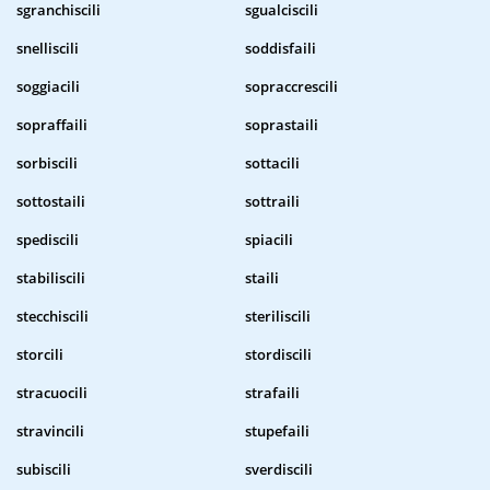
sgranchiscili
sgualciscili
snelliscili
soddisfaili
soggiacili
sopraccrescili
sopraffaili
soprastaili
sorbiscili
sottacili
sottostaili
sottraili
spediscili
spiacili
stabiliscili
staili
stecchiscili
steriliscili
storcili
stordiscili
stracuocili
strafaili
stravincili
stupefaili
subiscili
sverdiscili