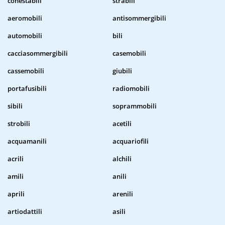
conestabili
strabili
aeromobili
antisommergibili
automobili
bili
cacciasommergibili
casemobili
cassemobili
giubili
portafusibili
radiomobili
sibili
soprammobili
strobili
acetili
acquamanili
acquariofili
acrili
alchili
amili
anili
aprili
arenili
artiodattili
asili