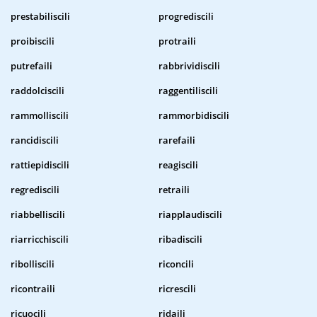
prestabiliscili
progrediscili
proibiscili
protraili
putrefaili
rabbrividiscili
raddolciscili
raggentiliscili
rammolliscili
rammorbidiscili
rancidiscili
rarefaili
rattiepidiscili
reagiscili
regrediscili
retraili
riabbelliscili
riapplaudiscili
riarricchiscili
ribadiscili
ribolliscili
riconcili
ricontraili
ricrescili
ricuocili
ridaili