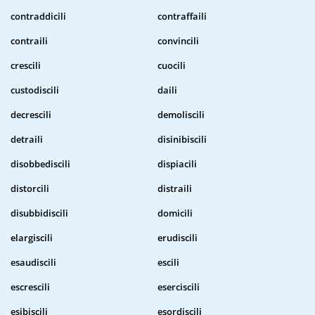
contraddicili
contraffaili
contraili
convincili
crescili
cuocili
custodiscili
daili
decrescili
demoliscili
detraili
disinibiscili
disobbediscili
dispiacili
distorcili
distraili
disubbidiscili
domicili
elargiscili
erudiscili
esaudiscili
escili
escrescili
eserciscili
esibiscili
esordiscili