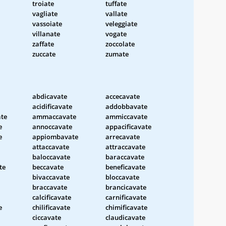
troiate
tuffate
vagliate
vallate
vassoiate
veleggiate
villanate
vogate
zaffate
zoccolate
zuccate
zumate
abdicavate
accecavate
acidificavate
addobbavate
te
ammaccavate
ammiccavate
e
annoccavate
appacificavate
e
appiombavate
arrecavate
attaccavate
attraccavate
baloccavate
baraccavate
te
beccavate
beneficavate
bivaccavate
bloccavate
braccavate
brancicavate
calcificavate
carnificavate
e
chilificavate
chimificavate
ciccavate
claudicavate