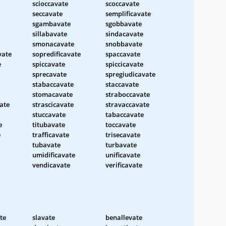
scioccavate
scoccavate
seccavate
semplificavate
sgambavate
sgobbavate
sillabavate
sindacavate
smonacavate
snobbavate
vate
sopredificavate
spaccavate
e
spiccavate
spiccicavate
sprecavate
spregiudicavate
stabaccavate
staccavate
stomacavate
straboccavate
ate
strascicavate
stravaccavate
stuccavate
tabaccavate
e
titubavate
toccavate
e
trafficavate
trisecavate
tubavate
turbavate
umidificavate
unificavate
vendicavate
verificavate
te
slavate
benallevate