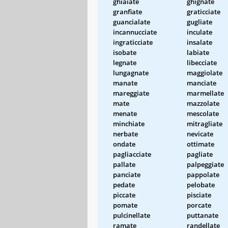
ghiaiate
ghignate
granfiate
graticciate
guancialate
gugliate
incannucciate
inculate
ingraticciate
insalate
isobate
labiate
legnate
libecciate
lungagnate
maggiolate
manate
manciate
mareggiate
marmellate
mate
mazzolate
menate
mescolate
minchiate
mitragliate
nerbate
nevicate
ondate
ottimate
pagliacciate
pagliate
pallate
palpeggiate
panciate
pappolate
pedate
pelobate
piccate
pisciate
pomate
porcate
pulcinellate
puttanate
ramate
randellate