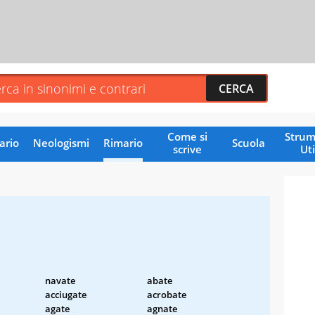
Come si
Strum
ario
Neologismi
Rimario
Scuola
scrive
Uti
navate
abate
acciugate
acrobate
agate
agnate