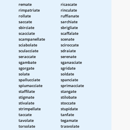
remate
ricascate
rimpatriate
rinculate
rollate
ruffianate
saccate
sarchiate
sbirciate
sbrigliate
scacciate
scaffalate
scampanellate
scenate
sciabolate
sciroccate
sculacciate
sdraiate
seraccate
serenate
sgambate
sganasciate
sgorgate
sgridate
solate
soldate
spallucciate
spanciate
spiumacciate
sprimacciate
staffilate
stangate
stigmate
stilobate
stivalate
stoccate
strimpellate
stupidate
taccate
tanfate
tavolate
tegamate
torsolate
trasvolate