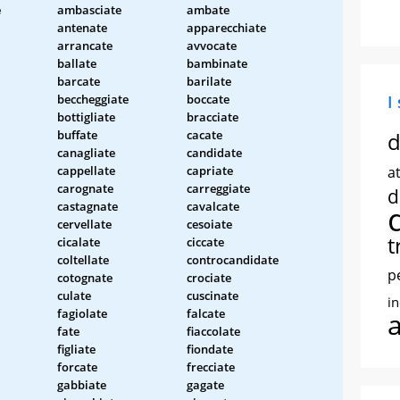
e
ambasciate
ambate
antenate
apparecchiate
arrancate
avvocate
ballate
bambinate
barcate
barilate
beccheggiate
boccate
I
bottigliate
bracciate
buffate
cacate
d
canagliate
candidate
cappellate
capriate
at
carognate
carreggiate
d
castagnate
cavalcate
cervellate
cesoiate
t
cicalate
ciccate
coltellate
controcandidate
p
cotognate
crociate
culate
cuscinate
i
fagiolate
falcate
fate
fiaccolate
figliate
fiondate
forcate
frecciate
gabbiate
gagate