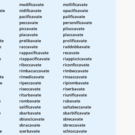
modificavate
mollificavate
ate
nidificavate
opacificavate
pacificavate
palificavate
peccavate
personificavate
piccavate
piluccavate
placavate
placcavate
te
prelibavate
prolificavate
e
raccavate
raddobbavate
rappacificavate
recavate
e
riappacificavate
riappiccicavate
riboccavate
riconficcavate
rimbacuccavate
rimbeccavate
te
rimedicavate
rinsaccavate
te
ripeccavate
ripiombavate
riseccavate
riserbavate
riturbavate
riunificavate
e
rombavate
rubavate
salificavate
saltabeccavate
e
sbarbavate
sbarbificavate
sbiascicavate
sbiecavate
sbracavate
sbreccavate
e
scerbavate
schioccavate