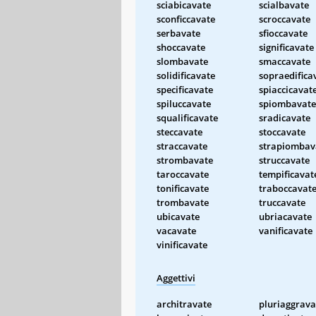
sciabicavate
scialbavate
sconficcavate
scroccavate
serbavate
sfioccavate
shoccavate
significavate
slombavate
smaccavate
solidificavate
sopraedifica
specificavate
spiaccicavat
spiluccavate
spiombavate
squalificavate
sradicavate
steccavate
stoccavate
straccavate
strapiombav
strombavate
struccavate
taroccavate
tempificavat
tonificavate
traboccavat
trombavate
truccavate
ubicavate
ubriacavate
vacavate
vanificavate
vinificavate
Aggettivi
architravate
pluriaggrava