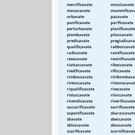
mercificavate
moccicavate
monacavate
mummificav
orbavate
pacavate
panificavate
parificavate
perturbavate
pianificavate
piombavate
pitoccavate
predicavate
pregiudicava
qualificavate
rabboccavat
radicavate
ramificavate
resecavate
resinificavat
riattaccavate
ribeccavate
riedificavate
rificcavate
rimboccavate
rimbombava
rintoccavate
rintonacava
riqualificavate
risecavate
ristuccavate
ritoccavate
rivendicavate
riverificavat
saccarificavate
sacrificavate
saponificavate
sbaraccavat
sbavate
sbeccavate
sbloccavate
sboccavate
scarificavate
scarnificavat