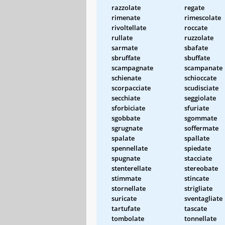
razzolate
regate
rimenate
rimescolate
rivoltellate
roccate
rullate
ruzzolate
sarmate
sbafate
sbruffate
sbuffate
scampagnate
scampanate
schienate
schioccate
scorpacciate
scudisciate
secchiate
seggiolate
sforbiciate
sfuriate
sgobbate
sgommate
sgrugnate
soffermate
spalate
spallate
spennellate
spiedate
spugnate
stacciate
stenterellate
stereobate
stimmate
stincate
stornellate
strigliate
suricate
sventagliate
tartufate
tascate
tombolate
tonnellate