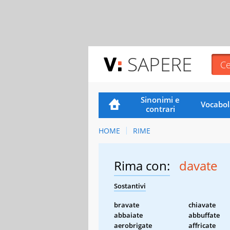
SAPERE
Sinonimi e
Vocabol
contrari
HOME
RIME
Rima con:
davate
Sostantivi
bravate
chiavate
abbaiate
abbuffate
aerobrigate
affricate