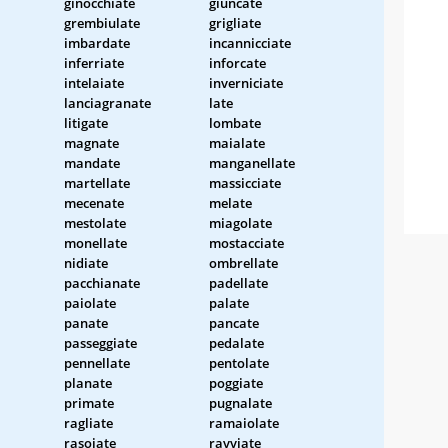
ginocchiate
giuncate
grembiulate
grigliate
imbardate
incannicciate
inferriate
inforcate
intelaiate
inverniciate
lanciagranate
late
litigate
lombate
magnate
maialate
mandate
manganellate
martellate
massicciate
mecenate
melate
mestolate
miagolate
monellate
mostacciate
nidiate
ombrellate
pacchianate
padellate
paiolate
palate
panate
pancate
passeggiate
pedalate
pennellate
pentolate
planate
poggiate
primate
pugnalate
ragliate
ramaiolate
rasoiate
ravviate