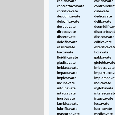
codificavate
cokificavate
contrattaccavate
controindica
cornificavate
cubavate
decodificavate
dedicavate
delegificavate
delibavate
derubavate
deumidificav
diroccavate
disacerbava
dissecavate
disseccavate
dolcificavate
edificavate
essiccavate
esterificavat
fiaccavate
ficcavate
fluidificavate
gabbavate
giudicavate
giulebbavate
imbiaccavate
imboccavate
impaccavate
imparruccav
impiccavate
impiombava
incubavate
indicavate
infoibavate
inglobavate
intaccavate
intersecavat
inurbavate
inzuccavate
lambiccavate
leccavate
lubrificavate
luccicavate
masturbavate
medicavate