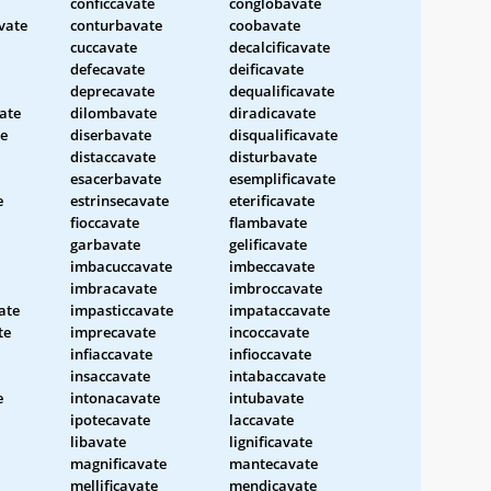
conficcavate
conglobavate
vate
conturbavate
coobavate
cuccavate
decalcificavate
defecavate
deificavate
deprecavate
dequalificavate
ate
dilombavate
diradicavate
te
diserbavate
disqualificavate
distaccavate
disturbavate
esacerbavate
esemplificavate
e
estrinsecavate
eterificavate
fioccavate
flambavate
garbavate
gelificavate
imbacuccavate
imbeccavate
imbracavate
imbroccavate
ate
impasticcavate
impataccavate
te
imprecavate
incoccavate
infiaccavate
infioccavate
insaccavate
intabaccavate
e
intonacavate
intubavate
ipotecavate
laccavate
libavate
lignificavate
magnificavate
mantecavate
mellificavate
mendicavate