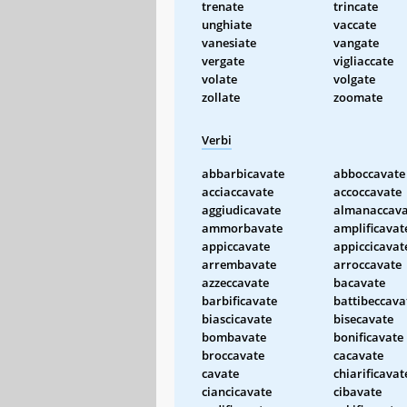
trenate
trincate
unghiate
vaccate
vanesiate
vangate
vergate
vigliaccate
volate
volgate
zollate
zoomate
Verbi
abbarbicavate
abboccavate
acciaccavate
accoccavate
aggiudicavate
almanaccava
ammorbavate
amplificavat
appiccavate
appiccicavat
arrembavate
arroccavate
azzeccavate
bacavate
barbificavate
battibeccava
biascicavate
bisecavate
bombavate
bonificavate
broccavate
cacavate
cavate
chiarificavat
ciancicavate
cibavate