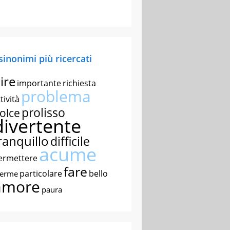
 sinonimi più ricercati
ire
importante
richiesta
problema
tività
prolisso
olce
divertente
ranquillo
difficile
acume
ermettere
fare
particolare
bello
nerme
amore
paura