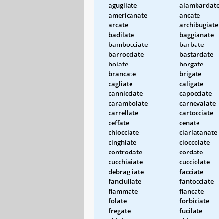
agugliate
alambardat
americanate
ancate
arcate
archibugiate
badilate
baggianate
bambocciate
barbate
barrocciate
bastardate
boiate
borgate
brancate
brigate
cagliate
caligate
cannicciate
capocciate
carambolate
carnevalate
carrellate
cartocciate
ceffate
cenate
chiocciate
ciarlatanate
cinghiate
cioccolate
controdate
cordate
cucchiaiate
cucciolate
debragliate
facciate
fanciullate
fantocciate
fiammate
fiancate
folate
forbiciate
fregate
fucilate