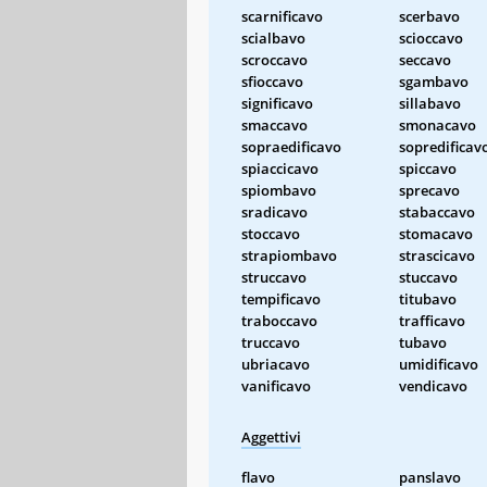
scarnificavo
scerbavo
scialbavo
scioccavo
scroccavo
seccavo
sfioccavo
sgambavo
significavo
sillabavo
smaccavo
smonacavo
sopraedificavo
sopredificav
spiaccicavo
spiccavo
spiombavo
sprecavo
sradicavo
stabaccavo
stoccavo
stomacavo
strapiombavo
strascicavo
struccavo
stuccavo
tempificavo
titubavo
traboccavo
trafficavo
truccavo
tubavo
ubriacavo
umidificavo
vanificavo
vendicavo
Aggettivi
flavo
panslavo