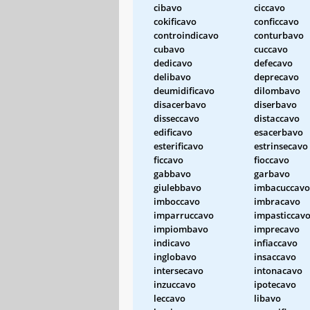
cibavo
ciccavo
cokificavo
conficcavo
controindicavo
conturbavo
cubavo
cuccavo
dedicavo
defecavo
delibavo
deprecavo
deumidificavo
dilombavo
disacerbavo
diserbavo
disseccavo
distaccavo
edificavo
esacerbavo
esterificavo
estrinsecavo
ficcavo
fioccavo
gabbavo
garbavo
giulebbavo
imbacuccavo
imboccavo
imbracavo
imparruccavo
impasticcav
impiombavo
imprecavo
indicavo
infiaccavo
inglobavo
insaccavo
intersecavo
intonacavo
inzuccavo
ipotecavo
leccavo
libavo