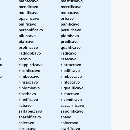
mantecavo
masturbavo
mendicavo
mercificavo
mollificavo
monacavo
opacificavo
orbavo
palificavo
panificavo
personificavo
perturbavo
piluccavo
piombavo
placcavo
predicavo
prolificavo
qualificavo
raddobbavo
radicavo
o
recavo
resecavo
vo
riappiccicavo
riattaccavo
riconficcavo
riedificavo
o
rimbeccavo
rimboccavo
rinsaccavo
rintoccavo
ripiombavo
riqualificavo
riserbavo
ristuccavo
riunificavo
rivendicavo
rubavo
saccarificavo
saltabeccavo
saponificavo
sbarbificavo
sbavo
sbiecavo
sbloccavo
sbreccavo
scarificavo