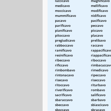
luccicavo
magnificavo
medicavo
mellificavo
moccicavo
modificavo
mummificavo
nidificavo
pacavo
pacificavo
parificavo
peccavo
pianificavo
piccavo
pitoccavo
placavo
pregiudicavo
prelibavo
rabboccavo
raccavo
ramificavo
rappacificav
resinificavo
riappacifica
ribeccavo
riboccavo
rificcavo
rimbacuccav
rimbombavo
rimedicavo
rintonacavo
ripeccavo
risecavo
riseccavo
ritoccavo
riturbavo
riverificavo
rombavo
sacrificavo
salificavo
sbaraccavo
sbarbavo
sbeccavo
sbiascicavo
sboccavo
sbracavo