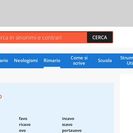
Come si
Strum
ario
Neologismi
Rimario
Scuola
scrive
Uti
o
favo
incavo
ricavo
scavo
ovo
portauovo