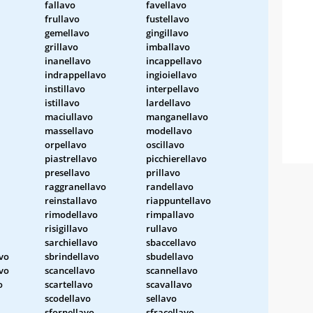
fallavo
favellavo
frullavo
fustellavo
gemellavo
gingillavo
grillavo
imballavo
inanellavo
incappellavo
indrappellavo
ingioiellavo
instillavo
interpellavo
istillavo
lardellavo
maciullavo
manganellavo
massellavo
modellavo
orpellavo
oscillavo
piastrellavo
picchierellavo
presellavo
prillavo
raggranellavo
randellavo
reinstallavo
riappuntellavo
rimodellavo
rimpallavo
risigillavo
rullavo
sarchiellavo
sbaccellavo
vo
sbrindellavo
sbudellavo
vo
scancellavo
scannellavo
o
scartellavo
scavallavo
scodellavo
sellavo
sfornellavo
sfracellavo