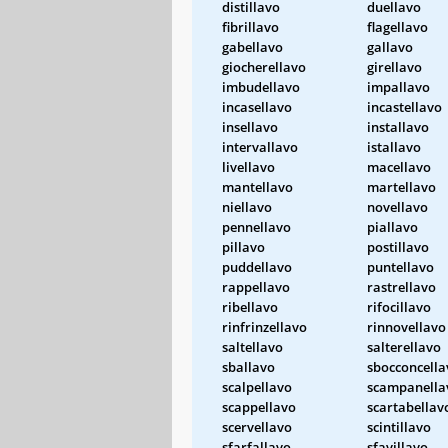
distillavo
duellavo
fibrillavo
flagellavo
gabellavo
gallavo
giocherellavo
girellavo
imbudellavo
impallavo
incasellavo
incastellavo
insellavo
installavo
intervallavo
istallavo
livellavo
macellavo
mantellavo
martellavo
niellavo
novellavo
pennellavo
piallavo
pillavo
postillavo
puddellavo
puntellavo
rappellavo
rastrellavo
ribellavo
rifocillavo
rinfrinzellavo
rinnovellavo
saltellavo
salterellavo
sballavo
sbocconcella
scalpellavo
scampanella
scappellavo
scartabellav
scervellavo
scintillavo
sfarfallavo
sfavillavo