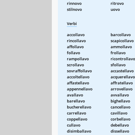
rinnovo
ritrovo
stilnovo
uovo
Verbi
accollavo
barcollavo
rincollavo
scapicollavo
affollavo
ammollavo
follavo
frollavo
rampollavo
ricontrollav
scrollavo
sfollavo
sovraffollavo
accastellavo
accoltellavo
acquerellavo
affastellavo
affratellavo
appennellavo
arrovellavo
avallavo
avvallavo
barellavo
bighellavo
bucherellavo
cancellavo
carrellavo
cavillavo
coppellavo
corbellavo
cullavo
debellavo
disimballavo
dissellavo