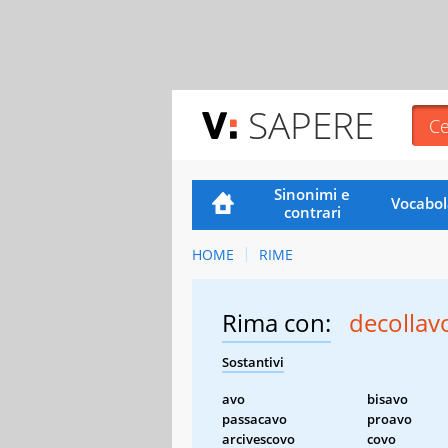
SAPERE
Sinonimi e
Vocabol
contrari
HOME
RIME
Rima con:
decollav
Sostantivi
avo
bisavo
passacavo
proavo
arcivescovo
covo