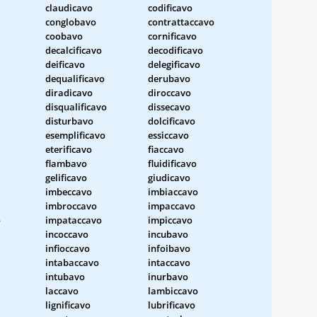
claudicavo
codificavo
conglobavo
contrattaccavo
coobavo
cornificavo
decalcificavo
decodificavo
deificavo
delegificavo
dequalificavo
derubavo
diradicavo
diroccavo
disqualificavo
dissecavo
disturbavo
dolcificavo
esemplificavo
essiccavo
eterificavo
fiaccavo
flambavo
fluidificavo
gelificavo
giudicavo
imbeccavo
imbiaccavo
imbroccavo
impaccavo
o
impataccavo
impiccavo
incoccavo
incubavo
infioccavo
infoibavo
intabaccavo
intaccavo
intubavo
inurbavo
laccavo
lambiccavo
lignificavo
lubrificavo