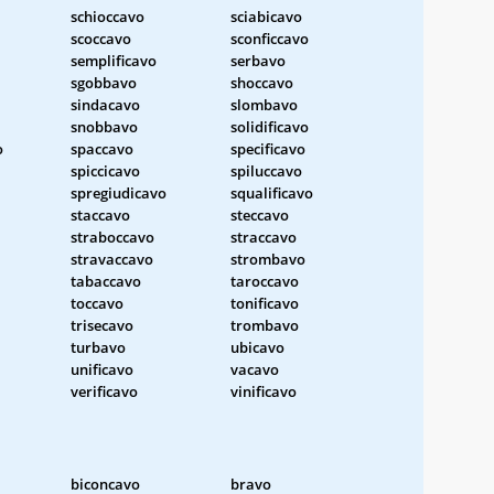
schioccavo
sciabicavo
scoccavo
sconficcavo
semplificavo
serbavo
sgobbavo
shoccavo
sindacavo
slombavo
snobbavo
solidificavo
o
spaccavo
specificavo
spiccicavo
spiluccavo
spregiudicavo
squalificavo
staccavo
steccavo
straboccavo
straccavo
stravaccavo
strombavo
tabaccavo
taroccavo
toccavo
tonificavo
trisecavo
trombavo
turbavo
ubicavo
unificavo
vacavo
verificavo
vinificavo
biconcavo
bravo