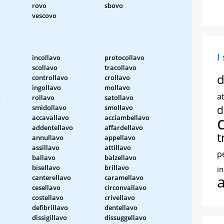
rovo
sbovo
vescovo
I
incollavo
protocollavo
scollavo
tracollavo
d
controllavo
crollavo
ingollavo
mollavo
at
o
rollavo
satollavo
smidollavo
smollavo
d
accavallavo
acciambellavo
addentellavo
affardellavo
t
annullavo
appellavo
assillavo
attillavo
p
ballavo
balzellavo
bisellavo
brillavo
i
canterellavo
caramellavo
cesellavo
circonvallavo
costellavo
crivellavo
defibrillavo
dentellavo
dissigillavo
dissuggellavo