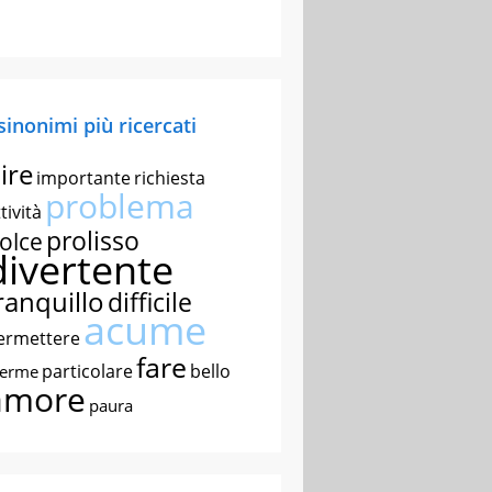
 sinonimi più ricercati
ire
importante
richiesta
problema
tività
prolisso
olce
divertente
ranquillo
difficile
acume
ermettere
fare
particolare
bello
nerme
amore
paura