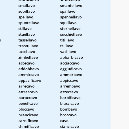
smallavo
smantellavo
sobillavo
spallavo
spellavo
spennellavo
spuntellavo
squillavo
stillavo
stornellavo
stuellavo
succhiellavo
o
tassellavo
titillavo
trastullavo
trillavo
uccellavo
vacillavo
zimbellavo
abbarbicavo
accecavo
acciaccavo
addobbavo
aggiudicavo
ammiccavo
ammorbavo
appacificavo
appiccavo
arrecavo
arrembavo
attraccavo
azzeccavo
baraccavo
barbificavo
beneficavo
biascicavo
bloccavo
bombavo
brancicavo
broccavo
carnificavo
cavo
chimificavo
ciancicavo