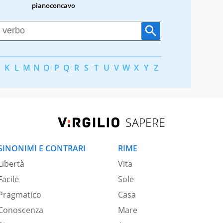
pianoconcavo
K
L
M
N
O
P
Q
R
S
T
U
V
W
X
Y
Z
SAPERE
SINONIMI E CONTRARI
RIME
Libertà
Vita
Facile
Sole
Pragmatico
Casa
Conoscenza
Mare