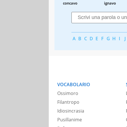
concavo
ignavo
A
B
C
D
E
F
G
H
I
J
VOCABOLARIO
Ossimoro
Filantropo
Idiosincrasia
Pusillanime