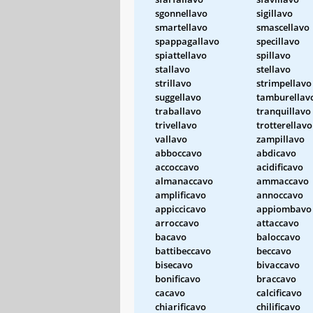
sgonnellavo
sigillavo
smartellavo
smascellavo
spappagallavo
specillavo
spiattellavo
spillavo
stallavo
stellavo
strillavo
strimpellavo
suggellavo
tamburellav
traballavo
tranquillavo
trivellavo
trotterellavo
vallavo
zampillavo
abboccavo
abdicavo
accoccavo
acidificavo
almanaccavo
ammaccavo
amplificavo
annoccavo
appiccicavo
appiombavo
arroccavo
attaccavo
bacavo
baloccavo
battibeccavo
beccavo
bisecavo
bivaccavo
bonificavo
braccavo
cacavo
calcificavo
chiarificavo
chilificavo