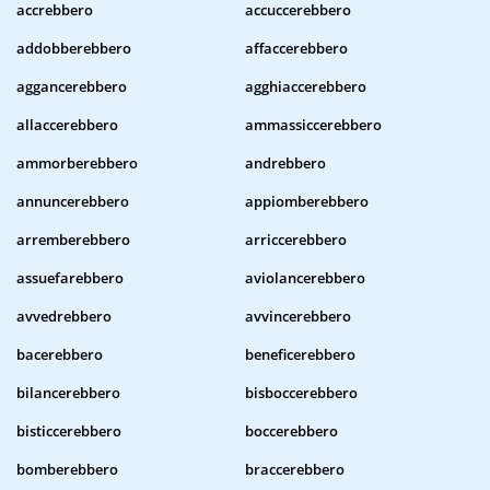
accrebbero
accuccerebbero
addobberebbero
affaccerebbero
aggancerebbero
agghiaccerebbero
allaccerebbero
ammassiccerebbero
ammorberebbero
andrebbero
annuncerebbero
appiomberebbero
arremberebbero
arriccerebbero
assuefarebbero
aviolancerebbero
avvedrebbero
avvincerebbero
bacerebbero
beneficerebbero
bilancerebbero
bisboccerebbero
bisticcerebbero
boccerebbero
bomberebbero
braccerebbero