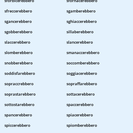
sforbicerebbero
sfornacerebbero
sfreccerebbero
sgamberebbero
sgancerebbero
sghiaccerebbero
sgobberebbero
sillaberebbero
slaccerebbero
slancerebbero
slomberebbero
smanaccerebbero
snobberebbero
soccomberebbero
soddisfarebbero
soggiacerebbero
sopraccrebbero
sopraffarebbero
soprastarebbero
sottacerebbero
sottostarebbero
spaccerebbero
spancerebbero
spiacerebbero
spiccerebbero
spiomberebbero