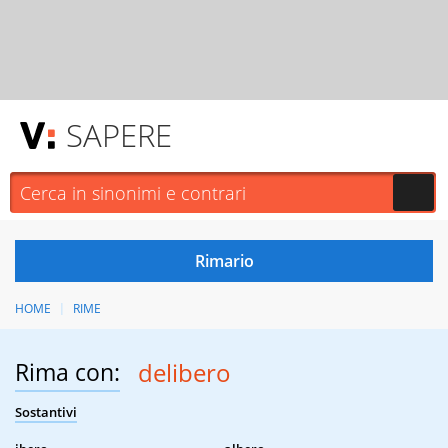
SAPERE
HOME
RIME
Rima con:
delibero
Sostantivi