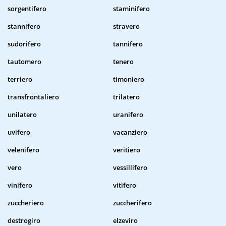
sorgentifero
staminifero
stannifero
stravero
sudorifero
tannifero
tautomero
tenero
terriero
timoniero
transfrontaliero
trilatero
unilatero
uranifero
uvifero
vacanziero
velenifero
veritiero
vero
vessillifero
vinifero
vitifero
zuccheriero
zuccherifero
destrogiro
elzeviro