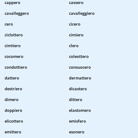
cappero
cassero
cavalleggero
cavalleggiero
cero
cicero
ciclottero
cimiero
cimitero
clero
cocomero
coleottero
condottiero
consuocero
dattero
dermattero
destriero
dicastero
dimero
dittero
doppiero
elastomero
elicottero
emisfero
emittero
esonero