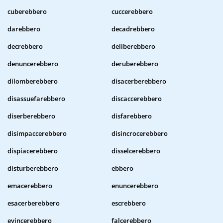
cuberebbero
cuccerebbero
darebbero
decadrebbero
decrebbero
deliberebbero
denuncerebbero
deruberebbero
dilomberebbero
disacerberebbero
disassuefarebbero
discaccerebbero
diserberebbero
disfarebbero
disimpaccerebbero
disincrocerebbero
dispiacerebbero
disselcerebbero
disturberebbero
ebbero
emacerebbero
enuncerebbero
esacerberebbero
escrebbero
evincerebbero
falcerebbero