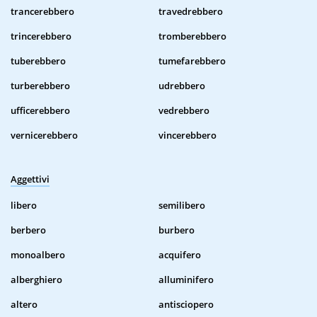
trancerebbero
travedrebbero
trincerebbero
tromberebbero
tuberebbero
tumefarebbero
turberebbero
udrebbero
ufficerebbero
vedrebbero
vernicerebbero
vincerebbero
Aggettivi
libero
semilibero
berbero
burbero
monoalbero
acquifero
alberghiero
alluminifero
altero
antisciopero