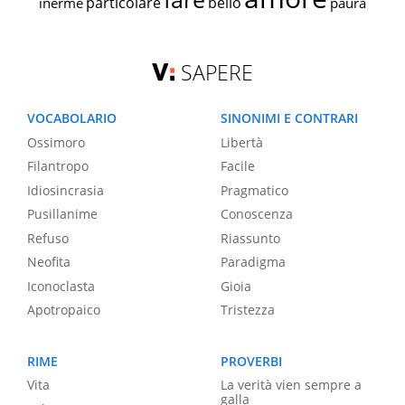
particolare
bello
inerme
paura
SAPERE
VOCABOLARIO
SINONIMI E CONTRARI
Ossimoro
Libertà
Filantropo
Facile
Idiosincrasia
Pragmatico
Pusillanime
Conoscenza
Refuso
Riassunto
Neofita
Paradigma
Iconoclasta
Gioia
Apotropaico
Tristezza
RIME
PROVERBI
Vita
La verità vien sempre a
galla