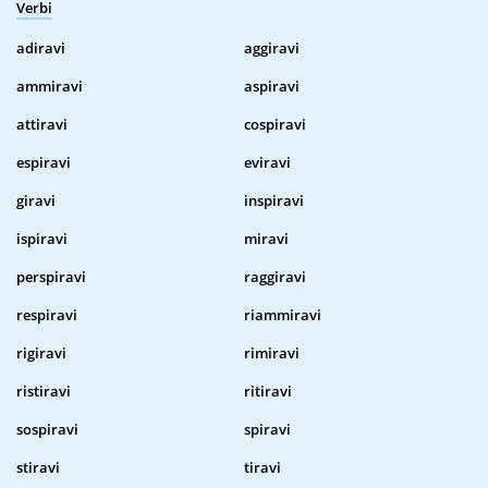
Verbi
adiravi
aggiravi
ammiravi
aspiravi
attiravi
cospiravi
espiravi
eviravi
giravi
inspiravi
ispiravi
miravi
perspiravi
raggiravi
respiravi
riammiravi
rigiravi
rimiravi
ristiravi
ritiravi
sospiravi
spiravi
stiravi
tiravi