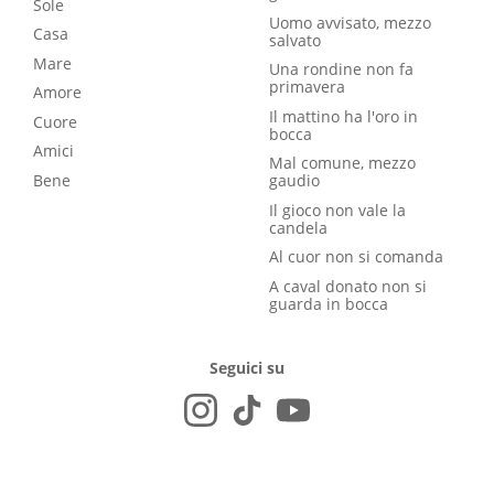
Sole
Uomo avvisato, mezzo
Casa
salvato
Mare
Una rondine non fa
primavera
Amore
Il mattino ha l'oro in
Cuore
bocca
Amici
Mal comune, mezzo
Bene
gaudio
Il gioco non vale la
candela
Al cuor non si comanda
A caval donato non si
guarda in bocca
Seguici su