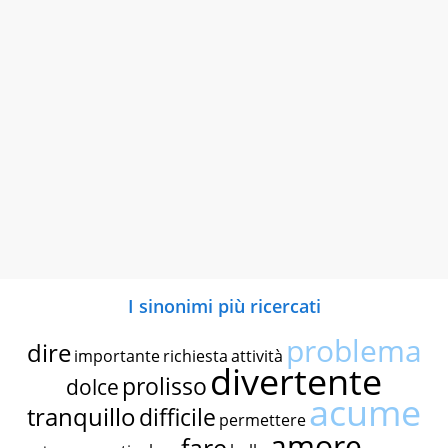
I sinonimi più ricercati
problema
dire
importante
richiesta
attività
divertente
prolisso
dolce
acume
tranquillo
difficile
permettere
amore
fare