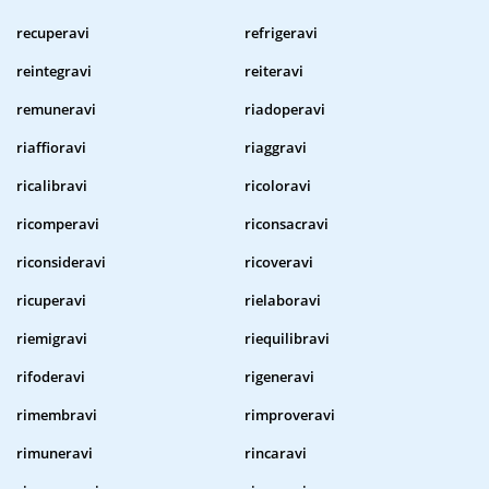
recuperavi
refrigeravi
reintegravi
reiteravi
remuneravi
riadoperavi
riaffioravi
riaggravi
ricalibravi
ricoloravi
ricomperavi
riconsacravi
riconsideravi
ricoveravi
ricuperavi
rielaboravi
riemigravi
riequilibravi
rifoderavi
rigeneravi
rimembravi
rimproveravi
rimuneravi
rincaravi