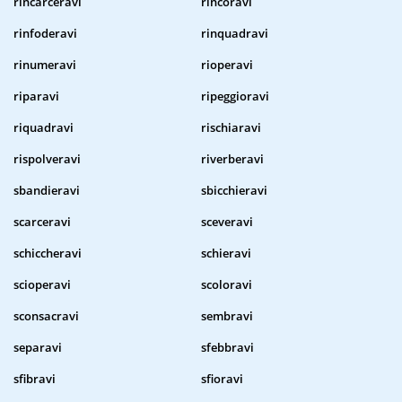
rincarceravi
rincoravi
rinfoderavi
rinquadravi
rinumeravi
rioperavi
riparavi
ripeggioravi
riquadravi
rischiaravi
rispolveravi
riverberavi
sbandieravi
sbicchieravi
scarceravi
sceveravi
schiccheravi
schieravi
scioperavi
scoloravi
sconsacravi
sembravi
separavi
sfebbravi
sfibravi
sfioravi