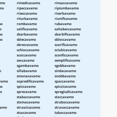
amo
rimedicavamo
rinsaccavamo
amo
ripeccavamo
ripiombavamo
riseccavamo
riserbavamo
riturbavamo
riunificavamo
mo
rombavamo
rubavamo
o
salificavamo
saltabeccavamo
mo
sbarbavamo
sbarbificavamo
mo
sbiecavamo
sbloccavamo
sbreccavamo
scarificavamo
schioccavamo
sciabicavamo
scoccavamo
sconficcavamo
seccavamo
semplificavamo
sgambavamo
sgobbavamo
o
sillabavamo
sindacavamo
smonacavamo
snobbavamo
avamo
sopredificavamo
spaccavamo
mo
spiccavamo
spiccicavamo
o
sprecavamo
spregiudicavamo
stabaccavamo
staccavamo
stomacavamo
straboccavamo
vamo
strascicavamo
stravaccavamo
stuccavamo
tabaccavamo