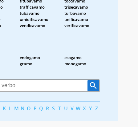
mo
titubavamo
toccavamo
mo
trafficavamo
trisecavamo
tubavamo
turbavamo
o
umidificavamo
unificavamo
o
vendicavamo
verificavamo
endogamo
esogamo
gramo
monogamo
K
L
M
N
O
P
Q
R
S
T
U
V
W
X
Y
Z