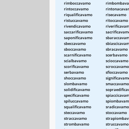
rimboccavamo
rimbombav
rintoccavamo
rintonacav
riqualificavamo
risecavamo
ristuccavamo
ritoccavamo
rivendicavamo
riverificava
saccarificavamo
sacrificavam
saponificavamo
sbaraccava
sbeccavamo
sbiascicava
sboccavamo
sbracavamo
scarnificavamo
scerbavamo
scialbavamo
scioccavamo
scorificavamo
scroccavamo
serbavamo
sfioccavamo
shoccavamo
significavam
slombavamo
smaccavamo
solidificavamo
sopraedific
specificavamo
spiaccicava
spiluccavamo
spiombavam
squalificavamo
sradicavamo
steccavamo
stoccavamo
straccavamo
strapiomba
strombavamo
struccavamo