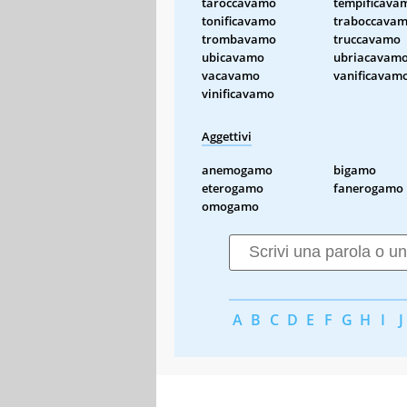
taroccavamo
tempificava
tonificavamo
traboccava
trombavamo
truccavamo
ubicavamo
ubriacavam
vacavamo
vanificavam
vinificavamo
Aggettivi
anemogamo
bigamo
eterogamo
fanerogamo
omogamo
A
B
C
D
E
F
G
H
I
J