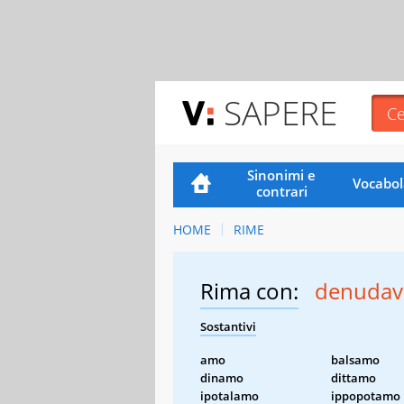
SAPERE
Sinonimi e
Vocabol
contrari
HOME
RIME
Rima con:
denuda
Sostantivi
amo
balsamo
dinamo
dittamo
ipotalamo
ippopotamo