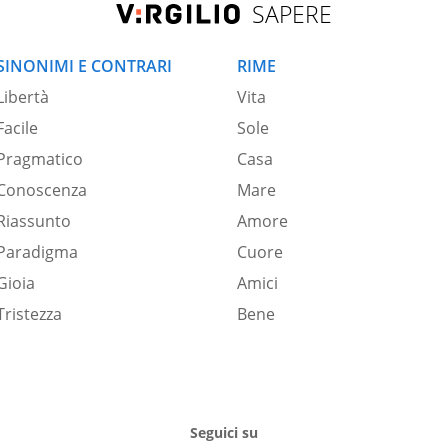
SAPERE
SINONIMI E CONTRARI
RIME
Libertà
Vita
Facile
Sole
Pragmatico
Casa
Conoscenza
Mare
Riassunto
Amore
Paradigma
Cuore
Gioia
Amici
Tristezza
Bene
Seguici su