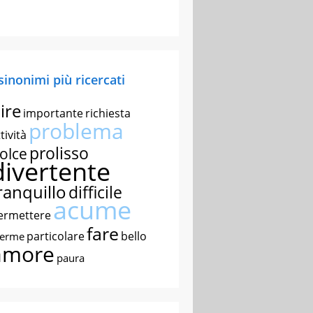
 sinonimi più ricercati
ire
importante
richiesta
problema
tività
prolisso
olce
divertente
ranquillo
difficile
acume
ermettere
fare
particolare
bello
nerme
amore
paura