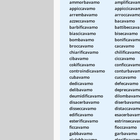
ammorbavamo
amplificava
appiccavamo
appiccicava
arrembavamo
arroccavam
azzeccavamo
bacavamo
barbificavamo
battibeccav
biascicavamo
bisecavamo
bombavamo
bonificavam
broccavamo
cacavamo
chiarificavamo
chilificavam
cibavamo
ciccavamo
cokificavamo
conficcavam
controindicavamo
conturbava
cubavamo
cuccavamo
dedicavamo
defecavamo
delibavamo
deprecavam
deumidificavamo
dilombavam
disacerbavamo
diserbavam
disseccavamo
distaccavam
edificavamo
esacerbava
esterificavamo
estrinsecav
ficcavamo
fioccavamo
gabbavamo
garbavamo
giulebbavamo
glorificavam