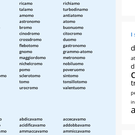
ricamo
richiamo
talamo
turbodinamo
amomo
antiatomo
astronomo
atomo
o
bromo
buonuomo
cinodromo
citocromo
I
crossdromo
duomo
flebotomo
gastronomo
d
gnomo
grammo-atomo
maggiordomo
metronomo
at
nichelcromo
nobiluomo
d
pomo
poveruomo
omo
sclerotomo
sintomo
t
tomo
tonsillotomo
urocromo
valentuomo
p
i
o
abdicavamo
accecavamo
o
acidificavamo
addobbavamo
amo
ammaccavamo
ammiccavamo