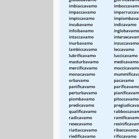
imbiaccavamo
imboccavam
impaccavamo
imparrucca
impiccavamo
impiombav
incubavamo
indicavamo
infoibavamo
inglobavam
intaccavamo
intersecava
inurbavamo
inzuccavamo
lambiccavamo
leccavamo
lubrificavamo
luccicavamo
masturbavamo
medicavamo
mercificavamo
moccicavam
monacavamo
mummificav
orbavamo
pacavamo
panificavamo
parificavam
perturbavamo
pianificava
piombavamo
pitoccavamo
predicavamo
pregiudicav
qualificavamo
rabboccava
radicavamo
ramificavam
resecavamo
resinificava
riattaccavamo
ribeccavamo
riedificavamo
rificcavamo