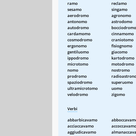
ramo
reclamo
sesamo
singamo
aerodromo
agronomo
antonomo
astrodomo
autodromo
bocciodrom
cardamomo
cinnamomo
cosmodromo
craniotomo
ergonomo
fisiognomo
gentiluomo
giacomo
ippodromo
kartodromo
microtomo
motodromo
nomo
nostromo
prodromo
radioastron
spaziodromo
superuomo
ultramicrotomo
uomo
velodromo
zigomo
Verbi
abbarbicavamo
abboccavam
acciaccavamo
accoccavam
aggiudicavamo
almanaccav