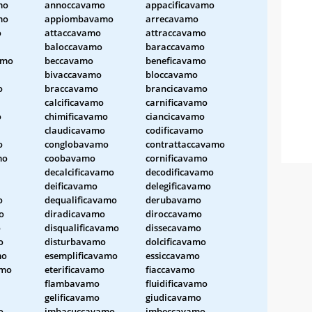
mo
annoccavamo
appacificavamo
mo
appiombavamo
arrecavamo
o
attaccavamo
attraccavamo
baloccavamo
baraccavamo
amo
beccavamo
beneficavamo
bivaccavamo
bloccavamo
o
braccavamo
brancicavamo
calcificavamo
carnificavamo
o
chimificavamo
ciancicavamo
claudicavamo
codificavamo
o
conglobavamo
contrattaccavamo
mo
coobavamo
cornificavamo
decalcificavamo
decodificavamo
deificavamo
delegificavamo
o
dequalificavamo
derubavamo
o
diradicavamo
diroccavamo
o
disqualificavamo
dissecavamo
o
disturbavamo
dolcificavamo
mo
esemplificavamo
essiccavamo
amo
eterificavamo
fiaccavamo
flambavamo
fluidificavamo
gelificavamo
giudicavamo
o
imbacuccavamo
imbeccavamo