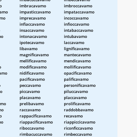
o
imbracavamo
imbroccavamo
vamo
impasticcavamo
impataccavamo
amo
imprecavamo
incoccavamo
infiaccavamo
infioccavamo
o
insaccavamo
intabaccavamo
mo
intonacavamo
intubavamo
ipotecavamo
laccavamo
libavamo
lignificavamo
magnificavamo
mantecavamo
mellificavamo
mendicavamo
o
modificavamo
mollificavamo
amo
nidificavamo
opacificavamo
pacificavamo
palificavamo
o
peccavamo
personificavamo
mo
piccavamo
piluccavamo
placavamo
placcavamo
amo
prelibavamo
prolificavamo
mo
raccavamo
raddobbavamo
o
rappacificavamo
recavamo
mo
riappacificavamo
riappiccicavamo
riboccavamo
riconficcavamo
rimbacuccavamo
rimbeccavamo