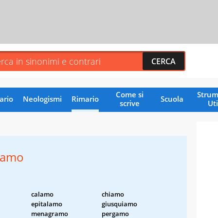
Come si
Strum
ario
Neologismi
Rimario
Scuola
scrive
Uti
vamo
calamo
chiamo
epitalamo
giusquiamo
menagramo
pergamo