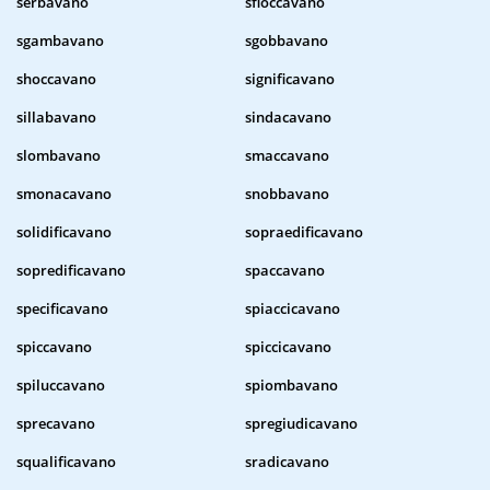
serbavano
sfioccavano
sgambavano
sgobbavano
shoccavano
significavano
sillabavano
sindacavano
slombavano
smaccavano
smonacavano
snobbavano
solidificavano
sopraedificavano
sopredificavano
spaccavano
specificavano
spiaccicavano
spiccavano
spiccicavano
spiluccavano
spiombavano
sprecavano
spregiudicavano
squalificavano
sradicavano