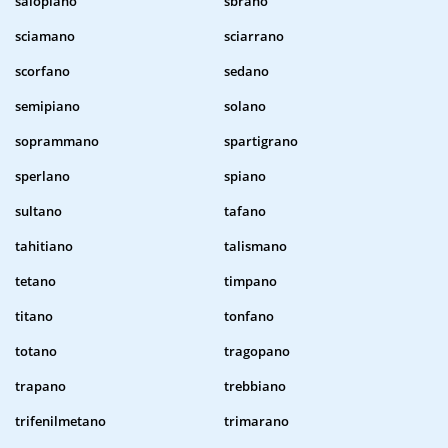
salopiano
sbrano
sciamano
sciarrano
scorfano
sedano
semipiano
solano
soprammano
spartigrano
sperlano
spiano
sultano
tafano
tahitiano
talismano
tetano
timpano
titano
tonfano
totano
tragopano
trapano
trebbiano
trifenilmetano
trimarano