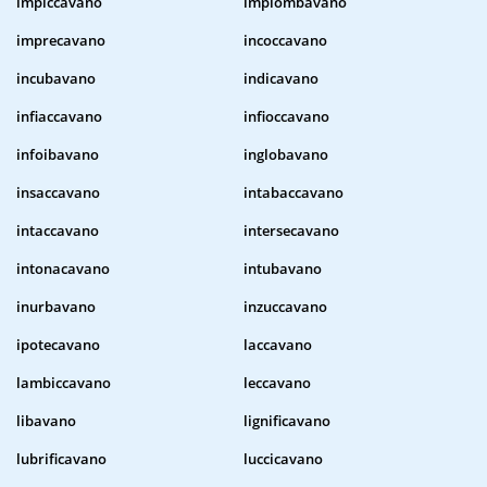
impiccavano
impiombavano
imprecavano
incoccavano
incubavano
indicavano
infiaccavano
infioccavano
infoibavano
inglobavano
insaccavano
intabaccavano
intaccavano
intersecavano
intonacavano
intubavano
inurbavano
inzuccavano
ipotecavano
laccavano
lambiccavano
leccavano
libavano
lignificavano
lubrificavano
luccicavano