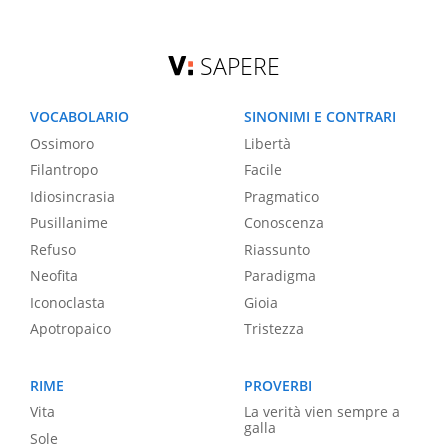
SAPERE
VOCABOLARIO
SINONIMI E CONTRARI
Ossimoro
Libertà
Filantropo
Facile
Idiosincrasia
Pragmatico
Pusillanime
Conoscenza
Refuso
Riassunto
Neofita
Paradigma
Iconoclasta
Gioia
Apotropaico
Tristezza
RIME
PROVERBI
Vita
La verità vien sempre a
galla
Sole