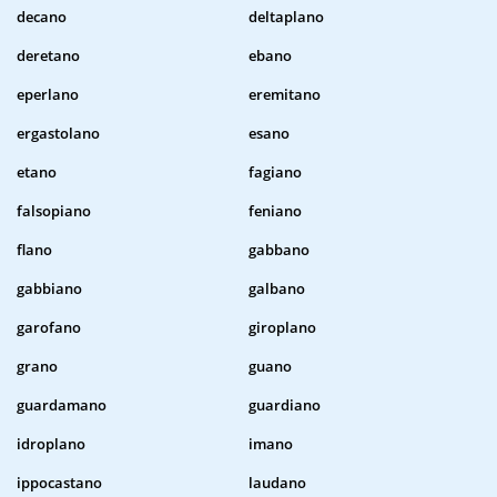
decano
deltaplano
deretano
ebano
eperlano
eremitano
ergastolano
esano
etano
fagiano
falsopiano
feniano
flano
gabbano
gabbiano
galbano
garofano
giroplano
grano
guano
guardamano
guardiano
idroplano
imano
ippocastano
laudano