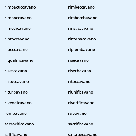
rimbacuccavano
rimbeccavano
rimboccavano
rimbombavano
rimedicavano
rinsaccavano
rintoccavano
rintonacavano
ripeccavano
ripiombavano
riqualificavano
risecavano
riseccavano
riserbavano
ristuccavano
ritoccavano
riturbavano
riunificavano
rivendicavano
riverificavano
rombavano
rubavano
saccarificavano
sacrificavano
salificavano
saltabeccavano