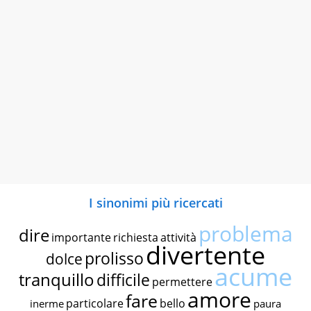
I sinonimi più ricercati
problema
dire
importante
richiesta
attività
divertente
prolisso
dolce
acume
tranquillo
difficile
permettere
amore
fare
particolare
bello
inerme
paura