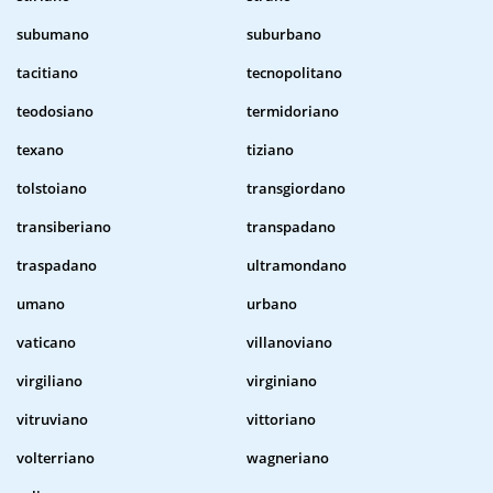
subumano
suburbano
tacitiano
tecnopolitano
teodosiano
termidoriano
texano
tiziano
tolstoiano
transgiordano
transiberiano
transpadano
traspadano
ultramondano
umano
urbano
vaticano
villanoviano
virgiliano
virginiano
vitruviano
vittoriano
volterriano
wagneriano