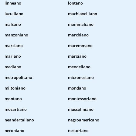
linneano
lontano
luculliano
machiavelliano
malsano
mammaliano
manzoniano
marchiano
marciano
maremmano
mariano
marxiano
mediano
mendeliano
metropolitano
micronesiano
miltoniano
mondano
montano
montessoriano
mozartiano
mussoliniano
neandertaliano
negroamericano
neroniano
nestoriano