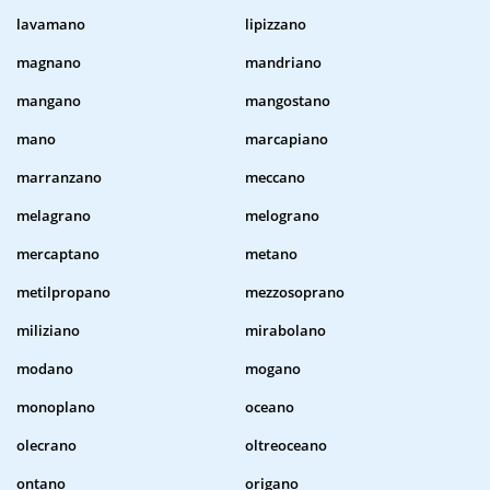
lavamano
lipizzano
magnano
mandriano
mangano
mangostano
mano
marcapiano
marranzano
meccano
melagrano
melograno
mercaptano
metano
metilpropano
mezzosoprano
miliziano
mirabolano
modano
mogano
monoplano
oceano
olecrano
oltreoceano
ontano
origano