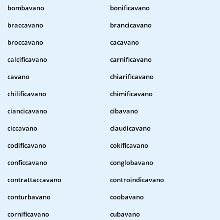
bombavano
bonificavano
braccavano
brancicavano
broccavano
cacavano
calcificavano
carnificavano
cavano
chiarificavano
chilificavano
chimificavano
ciancicavano
cibavano
ciccavano
claudicavano
codificavano
cokificavano
conficcavano
conglobavano
contrattaccavano
controindicavano
conturbavano
coobavano
cornificavano
cubavano