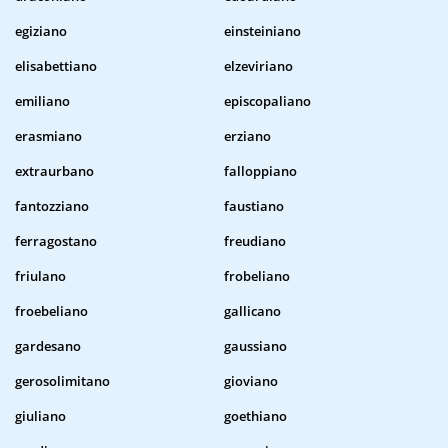
egiziano
einsteiniano
elisabettiano
elzeviriano
emiliano
episcopaliano
erasmiano
erziano
extraurbano
falloppiano
fantozziano
faustiano
ferragostano
freudiano
friulano
frobeliano
froebeliano
gallicano
gardesano
gaussiano
gerosolimitano
gioviano
giuliano
goethiano