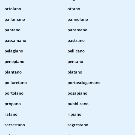
ortolano
ottano
pallamano
pannolano
pantano
paramano
passamano
pastrano
pelagiano
pellicano
penepiano
pentano
plantano
platano
poliuretano
portasciugamano
portolano
posapiano
propano
pubblicano
rafano
ripiano
sacrestano
sagrestano