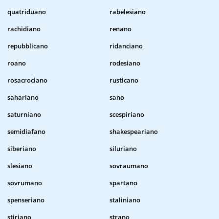
quatriduano
rabelesiano
rachidiano
renano
repubblicano
ridanciano
roano
rodesiano
rosacrociano
rusticano
sahariano
sano
saturniano
scespiriano
semidiafano
shakespeariano
siberiano
siluriano
slesiano
sovraumano
sovrumano
spartano
spenseriano
staliniano
stiriano
strano