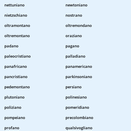
nettuniano
newtoniano
nietzschiano
nostrano
oltramontano
oltremondano
oltremontano
oraziano
padano
pagano
paleocristiano
palladiano
panafricano
panamericano
pancristiano
parkinsoniano
pedemontano
persiano
plutoniano
polinesiano
poliziano
pomeridiano
pompeiano
precolombiano
profano
qualsivogliano