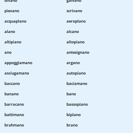
divano
galvano
pievano
scrivano
acquaplano
aeroplano
alano
alcano
altipiano
altopiano
ano
antesignano
appoggiamano
argano
asciugamano
autopiano
baccano
baciamano
banano
bano
barracano
bassopiano
battimano
biplano
brahmano
brano