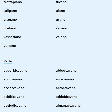
trottapiano
tucano
tulipano
ulano
uragano
urano
uretano
varano
vespasiano
volano
vulcano
Verbi
abbarbicavano
abboccavano
abdicavano
accecavano
acciaccavano
accoccavano
acidificavano
addobbavano
aggiudicavano
almanaccavano