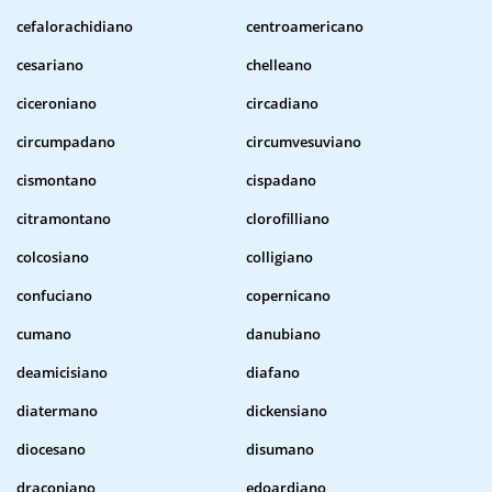
cefalorachidiano
centroamericano
cesariano
chelleano
ciceroniano
circadiano
circumpadano
circumvesuviano
cismontano
cispadano
citramontano
clorofilliano
colcosiano
colligiano
confuciano
copernicano
cumano
danubiano
deamicisiano
diafano
diatermano
dickensiano
diocesano
disumano
draconiano
edoardiano