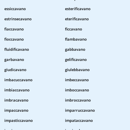
essiccavano
esterificavano
estrinsecavano
eterificavano
fiaccavano
ficcavano
fioccavano
flambavano
fluidificavano
gabbavano
garbavano
gelificavano
giudicavano
giulebbavano
imbacuccavano
imbeccavano
imbiaccavano
imboccavano
imbracavano
imbroccavano
impaccavano
imparruccavano
impasticcavano
impataccavano