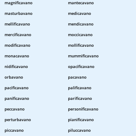
magnificavano
mantecavano
masturbavano
medicavano
mellificavano
mendicavano
mercificavano
moccicavano
modificavano
mollificavano
monacavano
mummificavano
nidificavano
opacificavano
orbavano
pacavano
pacificavano
palificavano
panificavano
parificavano
peccavano
personificavano
perturbavano
pianificavano
piccavano
piluccavano