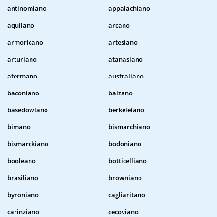
antinomiano
appalachiano
aquilano
arcano
armoricano
artesiano
arturiano
atanasiano
atermano
australiano
baconiano
balzano
basedowiano
berkeleiano
bimano
bismarchiano
bismarckiano
bodoniano
booleano
botticelliano
brasiliano
browniano
byroniano
cagliaritano
carinziano
cecoviano