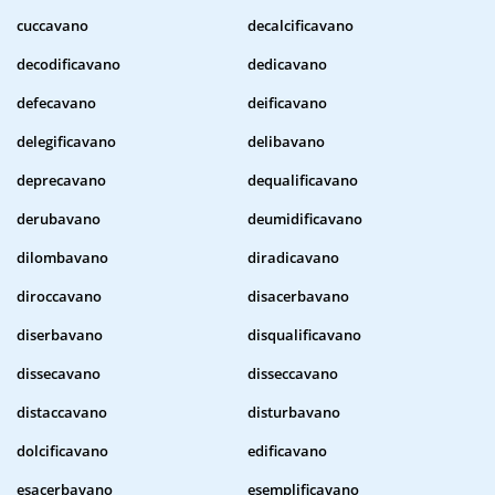
cuccavano
decalcificavano
decodificavano
dedicavano
defecavano
deificavano
delegificavano
delibavano
deprecavano
dequalificavano
derubavano
deumidificavano
dilombavano
diradicavano
diroccavano
disacerbavano
diserbavano
disqualificavano
dissecavano
disseccavano
distaccavano
disturbavano
dolcificavano
edificavano
esacerbavano
esemplificavano