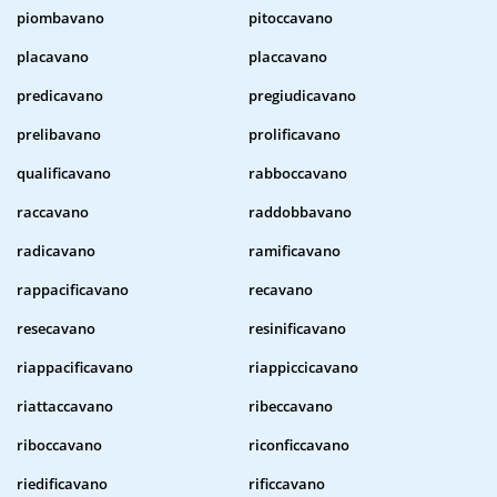
piombavano
pitoccavano
placavano
placcavano
predicavano
pregiudicavano
prelibavano
prolificavano
qualificavano
rabboccavano
raccavano
raddobbavano
radicavano
ramificavano
rappacificavano
recavano
resecavano
resinificavano
riappacificavano
riappiccicavano
riattaccavano
ribeccavano
riboccavano
riconficcavano
riedificavano
rificcavano