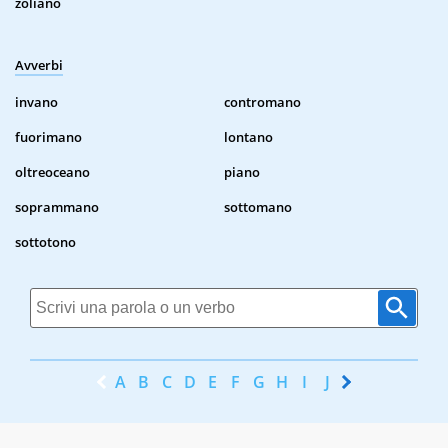
zoliano
Avverbi
invano
contromano
fuorimano
lontano
oltreoceano
piano
soprammano
sottomano
sottotono
A
B
C
D
E
F
G
H
I
J
K
L
M
N