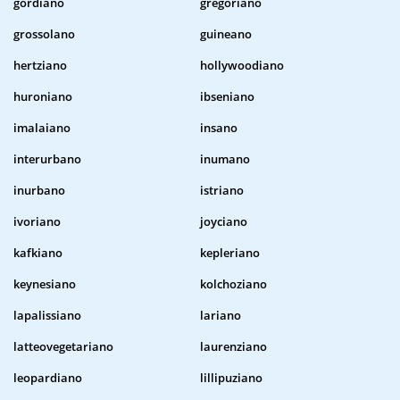
gordiano
gregoriano
grossolano
guineano
hertziano
hollywoodiano
huroniano
ibseniano
imalaiano
insano
interurbano
inumano
inurbano
istriano
ivoriano
joyciano
kafkiano
kepleriano
keynesiano
kolchoziano
lapalissiano
lariano
latteovegetariano
laurenziano
leopardiano
lillipuziano