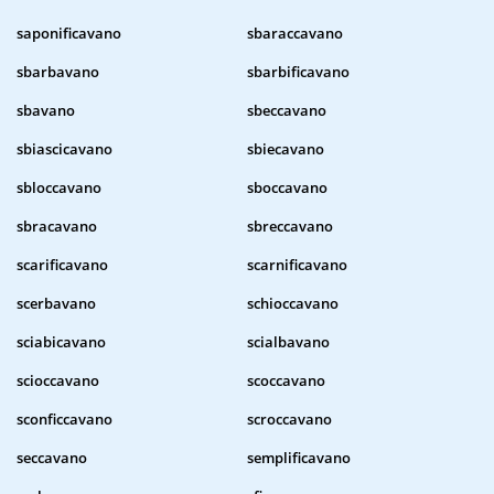
saponificavano
sbaraccavano
sbarbavano
sbarbificavano
sbavano
sbeccavano
sbiascicavano
sbiecavano
sbloccavano
sboccavano
sbracavano
sbreccavano
scarificavano
scarnificavano
scerbavano
schioccavano
sciabicavano
scialbavano
scioccavano
scoccavano
sconficcavano
scroccavano
seccavano
semplificavano