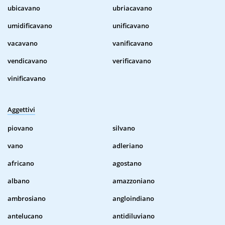
ubicavano
ubriacavano
umidificavano
unificavano
vacavano
vanificavano
vendicavano
verificavano
vinificavano
Aggettivi
piovano
silvano
vano
adleriano
africano
agostano
albano
amazzoniano
ambrosiano
angloindiano
antelucano
antidiluviano