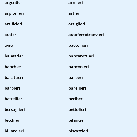
argentieri
armieri
arpionieri
artieri
artificieri
artiglieri
autieri
autoferrotranvieri
avieri
baccellieri
balestrieri
bancarottieri
banchieri
banconieri
barattieri
barberi
barbieri
barellieri
battellieri
beriberi
bersaglieri
bettolieri
bicchieri
bilancieri
biliardieri
biscazzieri