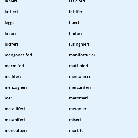
lanieri
laticiferi
lattieri
lattiferi
leggeri
liberi
linieri
liniferi
luciferi
lusinghieri
manganesiferi
manifatturieri
marmiferi
mattinieri
melliferi
mentonieri
menzogneri
mercuriferi
meri
mesomeri
metalliferi
metanieri
metaniferi
miseri
monoalberi
mortiferi