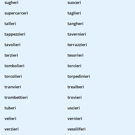
sugheri
suoceri
supercarceri
taglieri
talleri
tangheri
tappezzieri
tavernieri
tavolieri
terrazzieri
terzieri
tesorieri
tombolieri
torcieri
torcolieri
torpedinieri
tranvieri
trealberi
trombettieri
trovieri
tuberi
uscieri
velieri
vernieri
verzieri
vessiliferi