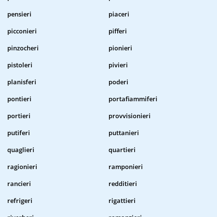
pensieri
piaceri
picconieri
pifferi
pinzocheri
pionieri
pistoleri
pivieri
planisferi
poderi
pontieri
portafiammiferi
portieri
provvisionieri
putiferi
puttanieri
quaglieri
quartieri
ragionieri
ramponieri
rancieri
redditieri
refrigeri
rigattieri