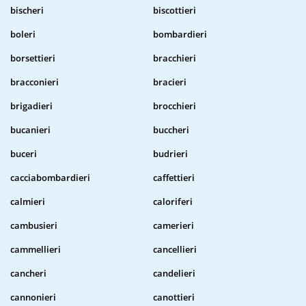
bischeri
biscottieri
boleri
bombardieri
borsettieri
bracchieri
bracconieri
bracieri
brigadieri
brocchieri
bucanieri
buccheri
buceri
budrieri
cacciabombardieri
caffettieri
calmieri
caloriferi
cambusieri
camerieri
cammellieri
cancellieri
cancheri
candelieri
cannonieri
canottieri