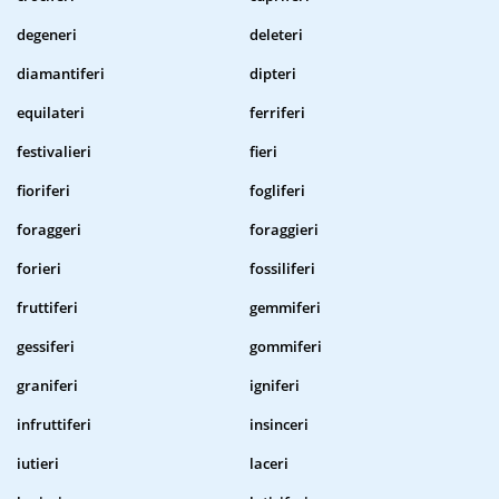
degeneri
deleteri
diamantiferi
dipteri
equilateri
ferriferi
festivalieri
fieri
fioriferi
fogliferi
foraggeri
foraggieri
forieri
fossiliferi
fruttiferi
gemmiferi
gessiferi
gommiferi
graniferi
igniferi
infruttiferi
insinceri
iutieri
laceri