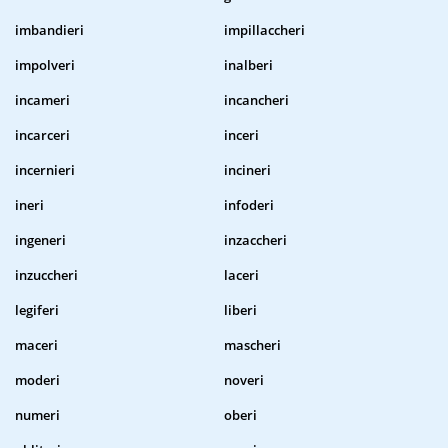
imbandieri
impillaccheri
impolveri
inalberi
incameri
incancheri
incarceri
inceri
incernieri
incineri
ineri
infoderi
ingeneri
inzaccheri
inzuccheri
laceri
legiferi
liberi
maceri
mascheri
moderi
noveri
numeri
oberi