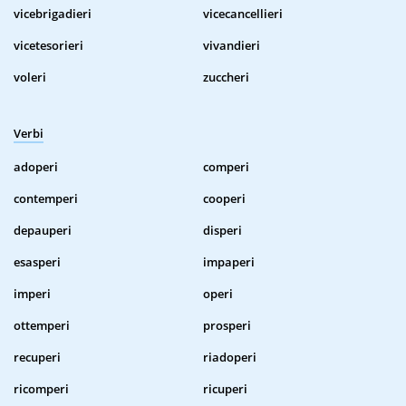
vicebrigadieri
vicecancellieri
vicetesorieri
vivandieri
voleri
zuccheri
Verbi
adoperi
comperi
contemperi
cooperi
depauperi
disperi
esasperi
impaperi
imperi
operi
ottemperi
prosperi
recuperi
riadoperi
ricomperi
ricuperi