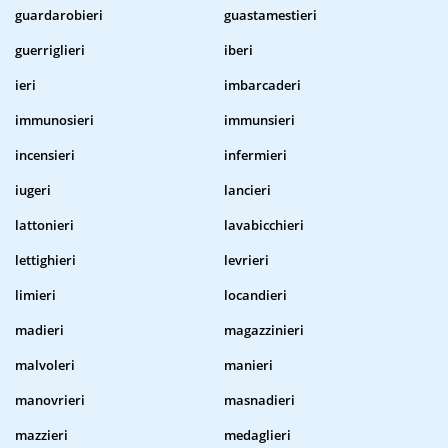
guardarobieri
guastamestieri
guerriglieri
iberi
ieri
imbarcaderi
immunosieri
immunsieri
incensieri
infermieri
iugeri
lancieri
lattonieri
lavabicchieri
lettighieri
levrieri
limieri
locandieri
madieri
magazzinieri
malvoleri
manieri
manovrieri
masnadieri
mazzieri
medaglieri