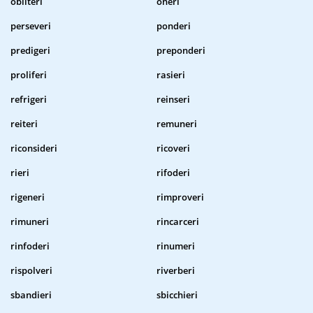
obliteri
oneri
perseveri
ponderi
predigeri
preponderi
proliferi
rasieri
refrigeri
reinseri
reiteri
remuneri
riconsideri
ricoveri
rieri
rifoderi
rigeneri
rimproveri
rimuneri
rincarceri
rinfoderi
rinumeri
rispolveri
riverberi
sbandieri
sbicchieri