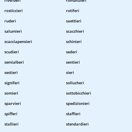
riverberi
romanzieri
rosticcieri
rotiferi
ruderi
saettieri
salumieri
scacchieri
scacciapensieri
schinieri
scudieri
sederi
semialberi
sentieri
sestieri
sieri
signiferi
sollucheri
somieri
sottobicchieri
sparvieri
spedizionieri
spifferi
staffieri
stallieri
stendardieri