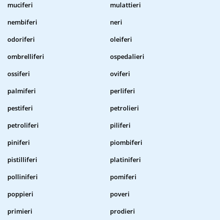
muciferi
mulattieri
nembiferi
neri
odoriferi
oleiferi
ombrelliferi
ospedalieri
ossiferi
oviferi
palmiferi
perliferi
pestiferi
petrolieri
petroliferi
piliferi
piniferi
piombiferi
pistilliferi
platiniferi
polliniferi
pomiferi
poppieri
poveri
primieri
prodieri