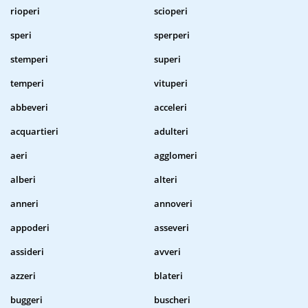
rioperi
scioperi
speri
sperperi
stemperi
superi
temperi
vituperi
abbeveri
acceleri
acquartieri
adulteri
aeri
agglomeri
alberi
alteri
anneri
annoveri
appoderi
asseveri
assideri
avveri
azzeri
blateri
buggeri
buscheri