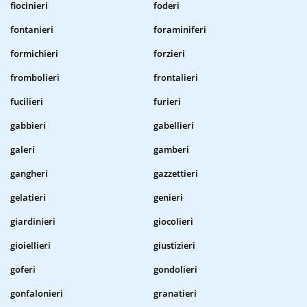
fiocinieri
foderi
fontanieri
foraminiferi
formichieri
forzieri
frombolieri
frontalieri
fucilieri
furieri
gabbieri
gabellieri
galeri
gamberi
gangheri
gazzettieri
gelatieri
genieri
giardinieri
giocolieri
gioiellieri
giustizieri
goferi
gondolieri
gonfalonieri
granatieri