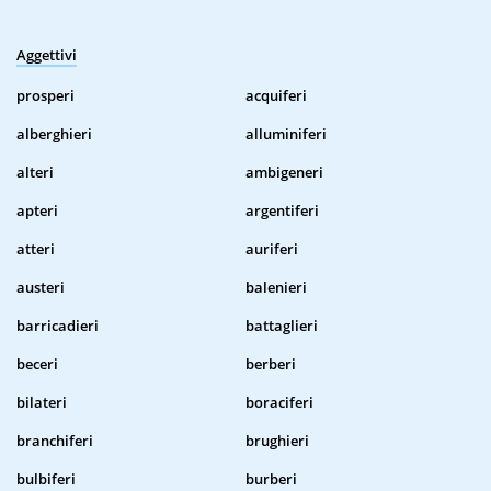
Aggettivi
prosperi
acquiferi
alberghieri
alluminiferi
alteri
ambigeneri
apteri
argentiferi
atteri
auriferi
austeri
balenieri
barricadieri
battaglieri
beceri
berberi
bilateri
boraciferi
branchiferi
brughieri
bulbiferi
burberi