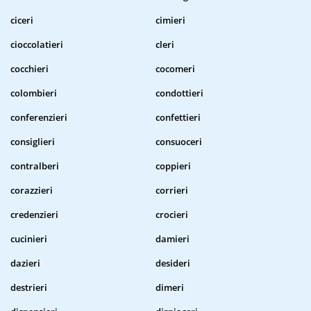
ciceri
cimieri
cioccolatieri
cleri
cocchieri
cocomeri
colombieri
condottieri
conferenzieri
confettieri
consiglieri
consuoceri
contralberi
coppieri
corazzieri
corrieri
credenzieri
crocieri
cucinieri
damieri
dazieri
desideri
destrieri
dimeri