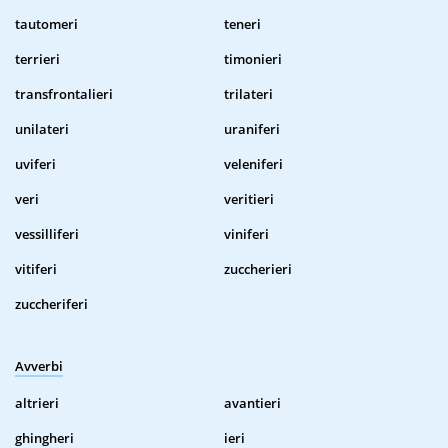
tautomeri
teneri
terrieri
timonieri
transfrontalieri
trilateri
unilateri
uraniferi
uviferi
veleniferi
veri
veritieri
vessilliferi
viniferi
vitiferi
zuccherieri
zuccheriferi
Avverbi
altrieri
avantieri
ghingheri
ieri