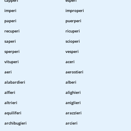
capperi
esperi
imperi
improperi
paperi
puerperi
recuperi
ricuperi
saperi
scioperi
sperperi
vesperi
vituperi
aceri
aeri
aerostieri
alabardieri
alberi
alfieri
alighieri
altrieri
aniglieri
aquiliferi
arazzieri
archibugieri
arcieri