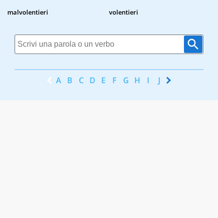
malvolentieri
volentieri
A
B
C
D
E
F
G
H
I
J
K
L
M
N