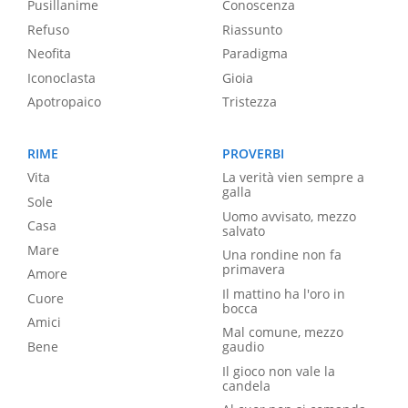
Pusillanime
Conoscenza
Refuso
Riassunto
Neofita
Paradigma
Iconoclasta
Gioia
Apotropaico
Tristezza
RIME
PROVERBI
Vita
La verità vien sempre a
galla
Sole
Uomo avvisato, mezzo
Casa
salvato
Mare
Una rondine non fa
primavera
Amore
Il mattino ha l'oro in
Cuore
bocca
Amici
Mal comune, mezzo
Bene
gaudio
Il gioco non vale la
candela