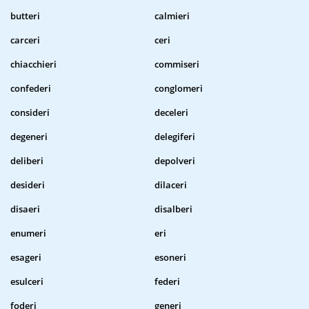
butteri
calmieri
carceri
ceri
chiacchieri
commiseri
confederi
conglomeri
consideri
deceleri
degeneri
delegiferi
deliberi
depolveri
desideri
dilaceri
disaeri
disalberi
enumeri
eri
esageri
esoneri
esulceri
federi
foderi
generi