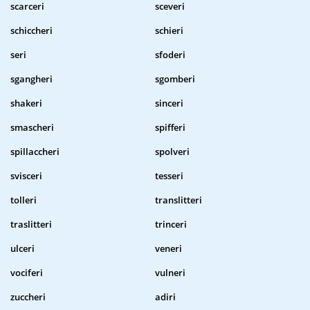
scarceri
sceveri
schiccheri
schieri
seri
sfoderi
sgangheri
sgomberi
shakeri
sinceri
smascheri
spifferi
spillaccheri
spolveri
svisceri
tesseri
tolleri
translitteri
traslitteri
trinceri
ulceri
veneri
vociferi
vulneri
zuccheri
adiri