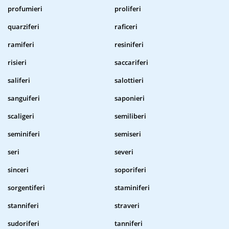
profumieri
proliferi
quarziferi
raficeri
ramiferi
resiniferi
risieri
saccariferi
saliferi
salottieri
sanguiferi
saponieri
scaligeri
semiliberi
seminiferi
semiseri
seri
severi
sinceri
soporiferi
sorgentiferi
staminiferi
stanniferi
straveri
sudoriferi
tanniferi