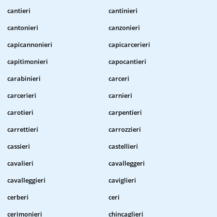
cantieri
cantinieri
cantonieri
canzonieri
capicannonieri
capicarcerieri
capitimonieri
capocantieri
carabinieri
carceri
carcerieri
carnieri
carotieri
carpentieri
carrettieri
carrozzieri
cassieri
castellieri
cavalieri
cavalleggeri
cavalleggieri
caviglieri
cerberi
ceri
cerimonieri
chincaglieri