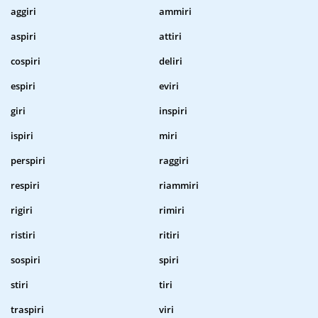
aggiri
ammiri
aspiri
attiri
cospiri
deliri
espiri
eviri
giri
inspiri
ispiri
miri
perspiri
raggiri
respiri
riammiri
rigiri
rimiri
ristiri
ritiri
sospiri
spiri
stiri
tiri
traspiri
viri