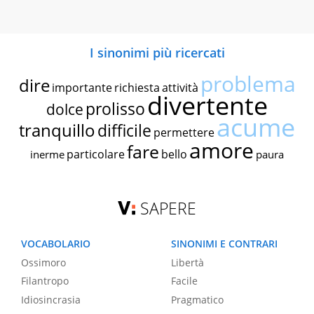
I sinonimi più ricercati
problema
dire
importante
richiesta
attività
divertente
prolisso
dolce
acume
tranquillo
difficile
permettere
amore
fare
particolare
bello
inerme
paura
SAPERE
VOCABOLARIO
SINONIMI E CONTRARI
Ossimoro
Libertà
Filantropo
Facile
Idiosincrasia
Pragmatico