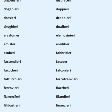
dispensieri
dispiaceri
doganieri
doppieri
dossieri
drappieri
droghieri
dualberi
elastomeri
elemosinieri
emisferi
ereditieri
esuberi
fabbricieri
faccendieri
facoceri
facocheri
falconieri
fattucchieri
ferrotranvieri
ferrovieri
fiaccheri
fiammiferi
filandieri
filibustieri
finanzieri