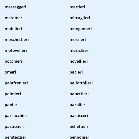
messaggeri
mestieri
metameri
mitraglieri
mobilieri
mongomeri
moschettieri
mossieri
motovelieri
musichieri
nocchieri
novellieri
omeri
pacieri
palafrenieri
pallottolieri
palmieri
panettieri
panieri
parolieri
parrucchieri
pasticceri
pasticcieri
pellettieri
penitenzieri
pennonieri