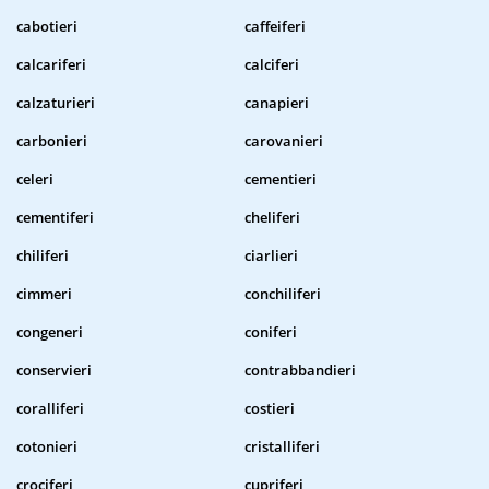
cabotieri
caffeiferi
calcariferi
calciferi
calzaturieri
canapieri
carbonieri
carovanieri
celeri
cementieri
cementiferi
cheliferi
chiliferi
ciarlieri
cimmeri
conchiliferi
congeneri
coniferi
conservieri
contrabbandieri
coralliferi
costieri
cotonieri
cristalliferi
crociferi
cupriferi